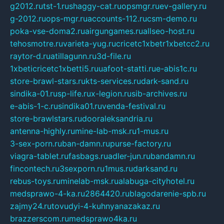
g2012.ru
tst-1.ru
shaggy-cat.ru
opsmgr.ru
ev-gallery.ru
g-2012.ru
ops-mgr.ru
accounts-112.ru
csm-demo.ru
poka-vse-doma2.ru
airgungames.ru
allseo-host.ru
tehosmotre.ru
varieta-yug.ru
cricetc1xbetr1xbetcc2.ru
raytor-d.ru
atillagunn.ru
3d-file.ru
1xbeticricetc1xbetti5.ru
uafoot-statti.ru
e-abis1c.ru
store-brawl-stars.ru
kts-services.ru
dark-sand.ru
sindika-01.ru
sp-life.ru
x-legion.ru
sib-archives.ru
e-abis-1-c.ru
sindika01.ru
venda-festival.ru
store-brawlstars.ru
dooraleksandria.ru
antenna-highly.ru
mine-lab-msk.ru
1-mus.ru
3-sex-porn.ru
ban-damn.ru
purse-factory.ru
viagra-tablet.ru
fasbags.ru
adler-jun.ru
bandamn.ru
fincontech.ru
3sexporn.ru
1mus.ru
darksand.ru
rebus-toys.ru
minelab-msk.ru
alabuga-cityhotel.ru
medsprawo-4-ka.ru
2864420.ru
blagodarenie-spb.ru
zajmy24.ru
tovudyi-4-kuhnyanazakaz.ru
brazzerscom.ru
medsprawo4ka.ru