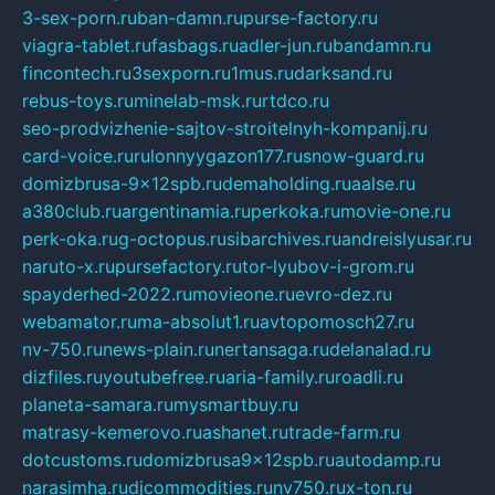
3-sex-porn.ru
ban-damn.ru
purse-factory.ru
viagra-tablet.ru
fasbags.ru
adler-jun.ru
bandamn.ru
fincontech.ru
3sexporn.ru
1mus.ru
darksand.ru
rebus-toys.ru
minelab-msk.ru
rtdco.ru
seo-prodvizhenie-sajtov-stroitelnyh-kompanij.ru
card-voice.ru
rulonnyygazon177.ru
snow-guard.ru
domizbrusa-9x12spb.ru
demaholding.ru
aalse.ru
a380club.ru
argentinamia.ru
perkoka.ru
movie-one.ru
perk-oka.ru
g-octopus.ru
sibarchives.ru
andreislyusar.ru
naruto-x.ru
pursefactory.ru
tor-lyubov-i-grom.ru
spayderhed-2022.ru
movieone.ru
evro-dez.ru
webamator.ru
ma-absolut1.ru
avtopomosch27.ru
nv-750.ru
news-plain.ru
nertansaga.ru
delanalad.ru
dizfiles.ru
youtubefree.ru
aria-family.ru
roadli.ru
planeta-samara.ru
mysmartbuy.ru
matrasy-kemerovo.ru
ashanet.ru
trade-farm.ru
dotcustoms.ru
domizbrusa9x12spb.ru
autodamp.ru
narasimha.ru
djcommodities.ru
nv750.ru
x-ton.ru