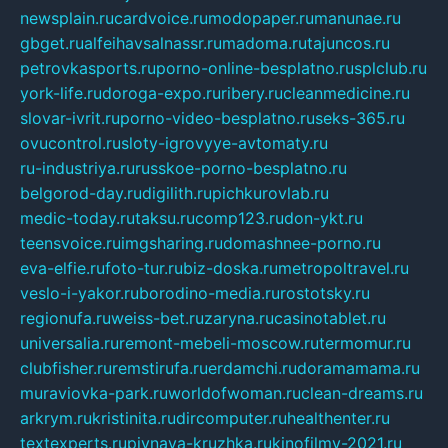
newsplain.ru
cardvoice.ru
modopaper.ru
manunae.ru
gbget.ru
alfeihavsalnassr.ru
madoma.ru
tajuncos.ru
petrovkasports.ru
porno-online-besplatno.ru
splclub.ru
york-life.ru
doroga-expo.ru
ribery.ru
cleanmedicine.ru
slovar-ivrit.ru
porno-video-besplatno.ru
seks-365.ru
ovucontrol.ru
sloty-igrovyye-avtomaty.ru
ru-industriya.ru
russkoe-porno-besplatno.ru
belgorod-day.ru
digilith.ru
pichkurovlab.ru
medic-today.ru
taksu.ru
comp123.ru
don-ykt.ru
teensvoice.ru
imgsharing.ru
domashnee-porno.ru
eva-elfie.ru
foto-tur.ru
biz-doska.ru
metropoltravel.ru
veslo-i-yakor.ru
borodino-media.ru
rostotsky.ru
regionufa.ru
weiss-bet.ru
zaryna.ru
casinotablet.ru
universalia.ru
remont-mebeli-moscow.ru
termomur.ru
clubfisher.ru
remstirufa.ru
erdamchi.ru
doramamama.ru
muraviovka-park.ru
worldofwoman.ru
clean-dreams.ru
arkrym.ru
kristinita.ru
dircomputer.ru
healthenter.ru
textexperts.ru
pivnaya-kruzhka.ru
kinofilmy-2021.ru