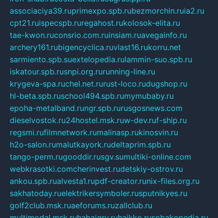
associaciya39.ru
primexpo.spb.ru
bezmorchin.ru
ia2.ru
cpt21.ru
ispecspb.ru
regahost.ru
kolosok-elita.ru
tae-kwon.ru
consrio.com.ru
insiam.ru
avegainfo.ru
archery161.ru
bigencyclica.ru
vlast16.ru
korru.net
sarmiento.spb.su
extelopedia.ru
lammin-suo.spb.ru
iskatour.spb.ru
snpi.org.ru
running-line.ru
krygeva-spa.ru
chel.net.ru
rust-loco.ru
dugshop.ru
hl-beta.spb.ru
school494.spb.ru
mymubaby.ru
epoha-metalband.ru
ngr.spb.ru
rusgosnews.com
dieselvostok.ru
24hostel.msk.ru
w-dev.ru
f-ship.ru
regsmi.ru
filmnetwork.ru
malinasp.ru
kinosvin.ru
h2o-salon.ru
malutkayork.ru
deltaprim.spb.ru
tango-perm.ru
gooddir.ru
sgv.su
multiki-online.com
webkrasotki.com
cherinvest.ru
detskiy-ostrov.ru
ankou.spb.ru
alvesta1.ru
pdf-creator.ru
nix-files.org.ru
sakhatoday.ru
elektrikersymboler.ru
sputnikyes.ru
golf2club.msk.ru
aeforums.ru
zallclub.ru
multimodal.msk.ru
habaigry.ru
haikko.ru
sobakopedia.ru