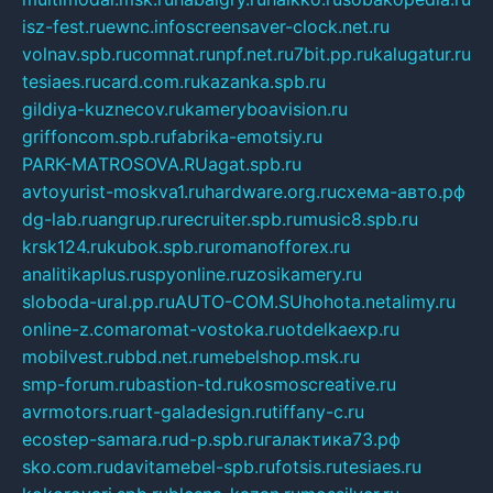
isz-fest.ru
ewnc.info
screensaver-clock.net.ru
volnav.spb.ru
comnat.ru
npf.net.ru
7bit.pp.ru
kalugatur.ru
tesiaes.ru
card.com.ru
kazanka.spb.ru
gildiya-kuznecov.ru
kameryboavision.ru
griffoncom.spb.ru
fabrika-emotsiy.ru
PARK-MATROSOVA.RU
agat.spb.ru
avtoyurist-moskva1.ru
hardware.org.ru
схема-авто.рф
dg-lab.ru
angrup.ru
recruiter.spb.ru
music8.spb.ru
krsk124.ru
kubok.spb.ru
romanofforex.ru
analitikaplus.ru
spyonline.ru
zosikamery.ru
sloboda-ural.pp.ru
AUTO-COM.SU
hohota.net
alimy.ru
online-z.com
aromat-vostoka.ru
otdelkaexp.ru
mobilvest.ru
bbd.net.ru
mebelshop.msk.ru
smp-forum.ru
bastion-td.ru
kosmoscreative.ru
avrmotors.ru
art-galadesign.ru
tiffany-c.ru
ecostep-samara.ru
d-p.spb.ru
галактика73.рф
sko.com.ru
davitamebel-spb.ru
fotsis.ru
tesiaes.ru