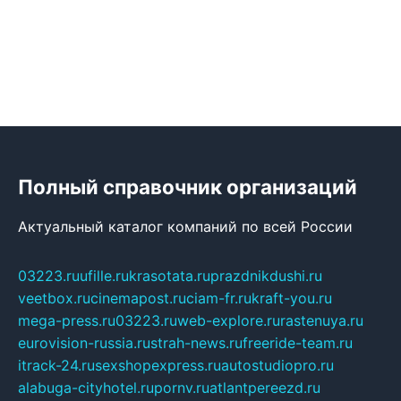
Полный справочник организаций
Актуальный каталог компаний по всей России
03223.ru
ufille.ru
krasotata.ru
prazdnikdushi.ru
veetbox.ru
cinemapost.ru
ciam-fr.ru
kraft-you.ru
mega-press.ru
03223.ru
web-explore.ru
rastenuya.ru
eurovision-russia.ru
strah-news.ru
freeride-team.ru
itrack-24.ru
sexshopexpress.ru
autostudiopro.ru
alabuga-cityhotel.ru
pornv.ru
atlantpereezd.ru