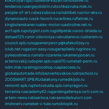
kokoroyari.spb.ru
blesna-kazan.ru
mossilver.ru
lenderoq.ru
sergeydobrin.ru
tochkazvuka.msk.ru
people-of-art.ru
bezzubova.ru
clubtibet.ru
orior-aks.ru
dynamoauto.ru
szk-favorit.ru
carlines.ru
flatnsk.ru
kingbolenskaner.ru
alex-motor.ru
astroline.net.ru
act1.spb.ru
polyglot.com.ru
gidlipetsk.ru
ooo-driada.ru
detsad125.ru
mir-zdoroviya.ru
bruslanovo.ru
siterem.ru
council.spb.ru
лодкипатриот.рф
kafekolizey.ru
iclub.net.ru
gazon-easy.ru
sugarepilekb.ru
grinox.ru
pylesostineco.ru
msts-ozarenie.ru
kameryjooan.ru
artemovskij.ru
dopler.spb.ru
aid70.ru
metall-perm.ru
ndm.msk.ru
ratingzooshop.ru
apiaccess.ru
globalautotrade.info
bezverhovskoe.ru
drsschool.ru
ZOOSMART.SPB.RU
dalakony.ru
medikijob.ru
remontt.spb.ru
photostudia.spb.ru
myragon.ru
terramia.ru
academy62.ru
gardengallereya.ru
rti.com.ru
artem-news.ru
biserinca.ru
krasnodarkurort.com
imshowtv.ru
mebel-v-tule.ru
mobtopik.ru