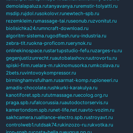
demolalapaluza.ru
tanyavanya.ru
remstir-tolyatti.ru
msdip.ru
jdol.ru
sokolovr.ru
newtech-spb.ru
rezemkleim.ru
massage-tai.ru
seonub.ru
zvonitut.ru
biolisichka24.ru
mncraft-download.ru
algoritm-sistema.ru
godflesh.ru
ru-industria.ru
zebra-tlt.ru
okna-proficom.ru
erynok.ru
onlinekinospace.ru
startupstudio-fefu.ru
zarges-ru.ru
gegenjustizunrecht.ru
autobalashov.ru
utrovortu.ru
spiski-firm.ru
elara-m.ru
kinomusorka.ru
mkcslava.ru
2bets.ru
vintovoykompressor.ru
birminghamvsfulham.ru
sarmat-komp.ru
pioneeri.ru
amadis-chocolate.ru
shkurki-karakulya.ru
kanotiforet.spb.ru
tutmassage.ru
ecolog.org.ru
praga.spb.ru
falcorussia.ru
autodoctorservis.ru
kamertondom.spb.ru
net-life.net.ru
avto-vozim.ru
sakhcamera.ru
alliance-electro.spb.ru
stroyavt.ru
controlweb1.ru
tdsak74.ru
kinzozo-ru.ru
kvotka.ru
iron-snab.ru
costa-bella.ru
eugrus.pp.ru