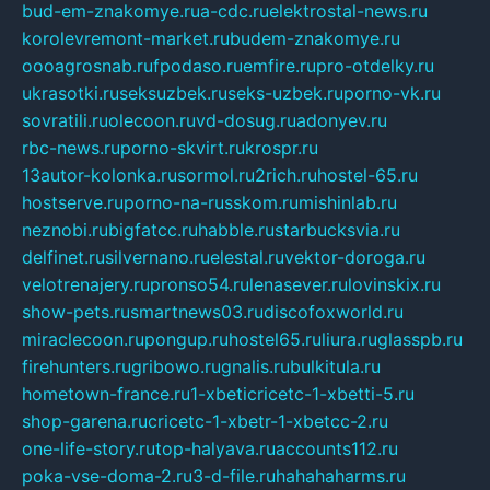
bud-em-znakomye.ru
a-cdc.ru
elektrostal-news.ru
korolevremont-market.ru
budem-znakomye.ru
oooagrosnab.ru
fpodaso.ru
emfire.ru
pro-otdelky.ru
ukrasotki.ru
seksuzbek.ru
seks-uzbek.ru
porno-vk.ru
sovratili.ru
olecoon.ru
vd-dosug.ru
adonyev.ru
rbc-news.ru
porno-skvirt.ru
krospr.ru
13autor-kolonka.ru
sormol.ru
2rich.ru
hostel-65.ru
hostserve.ru
porno-na-russkom.ru
mishinlab.ru
neznobi.ru
bigfatcc.ru
habble.ru
starbucksvia.ru
delfinet.ru
silvernano.ru
elestal.ru
vektor-doroga.ru
velotrenajery.ru
pronso54.ru
lenasever.ru
lovinskix.ru
show-pets.ru
smartnews03.ru
discofoxworld.ru
miraclecoon.ru
pongup.ru
hostel65.ru
liura.ru
glasspb.ru
firehunters.ru
gribowo.ru
gnalis.ru
bulkitula.ru
hometown-france.ru
1-xbeticricetc-1-xbetti-5.ru
shop-garena.ru
cricetc-1-xbetr-1-xbetcc-2.ru
one-life-story.ru
top-halyava.ru
accounts112.ru
poka-vse-doma-2.ru
3-d-file.ru
hahahaharms.ru