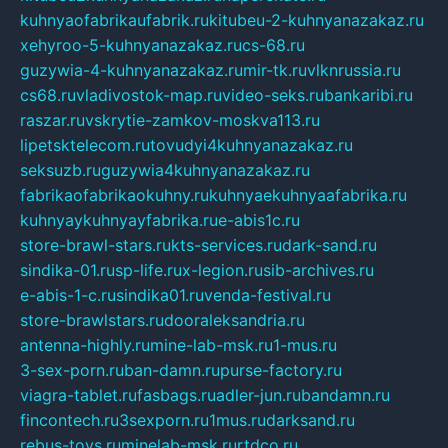
kuhnyaofabrikaufabrik.ru
kitubeu-2-kuhnyanazakaz.ru
xehyroo-5-kuhnyanazakaz.ru
cs-68.ru
guzywia-4-kuhnyanazakaz.ru
mir-tk.ru
vlknrussia.ru
cs68.ru
vladivostok-map.ru
video-seks.ru
bankaribi.ru
raszar.ru
vskrytie-zamkov-moskva113.ru
lipetsktelecom.ru
tovudyi4kuhnyanazakaz.ru
seksuzb.ru
guzywia4kuhnyanazakaz.ru
fabrikaofabrikaokuhny.ru
kuhnyaekuhnyaafabrika.ru
kuhnyaykuhnyayfabrika.ru
e-abis1c.ru
store-brawl-stars.ru
kts-services.ru
dark-sand.ru
sindika-01.ru
sp-life.ru
x-legion.ru
sib-archives.ru
e-abis-1-c.ru
sindika01.ru
venda-festival.ru
store-brawlstars.ru
dooraleksandria.ru
antenna-highly.ru
mine-lab-msk.ru
1-mus.ru
3-sex-porn.ru
ban-damn.ru
purse-factory.ru
viagra-tablet.ru
fasbags.ru
adler-jun.ru
bandamn.ru
fincontech.ru
3sexporn.ru
1mus.ru
darksand.ru
rebus-toys.ru
minelab-msk.ru
rtdco.ru