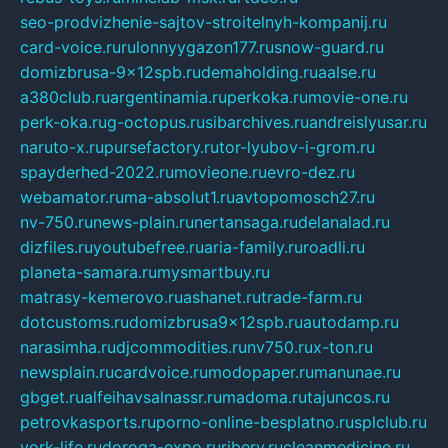
seo-prodvizhenie-sajtov-stroitelnyh-kompanij.ru
card-voice.ru
rulonnyygazon177.ru
snow-guard.ru
domizbrusa-9x12spb.ru
demaholding.ru
aalse.ru
a380club.ru
argentinamia.ru
perkoka.ru
movie-one.ru
perk-oka.ru
g-octopus.ru
sibarchives.ru
andreislyusar.ru
naruto-x.ru
pursefactory.ru
tor-lyubov-i-grom.ru
spayderhed-2022.ru
movieone.ru
evro-dez.ru
webamator.ru
ma-absolut1.ru
avtopomosch27.ru
nv-750.ru
news-plain.ru
nertansaga.ru
delanalad.ru
dizfiles.ru
youtubefree.ru
aria-family.ru
roadli.ru
planeta-samara.ru
mysmartbuy.ru
matrasy-kemerovo.ru
ashanet.ru
trade-farm.ru
dotcustoms.ru
domizbrusa9x12spb.ru
autodamp.ru
narasimha.ru
djcommodities.ru
nv750.ru
x-ton.ru
newsplain.ru
cardvoice.ru
modopaper.ru
manunae.ru
gbget.ru
alfeihavsalnassr.ru
madoma.ru
tajuncos.ru
petrovkasports.ru
porno-online-besplatno.ru
splclub.ru
york-life.ru
doroga-expo.ru
ribery.ru
cleanmedicine.ru