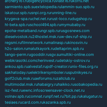
archery161.ru
bigencyclica.ru
vlast16.ru
korru.net
sarmiento.spb.su
extelopedia.ru
lammin-suo.spb.ru
iskatour.spb.ru
snpi.org.ru
running-line.ru
krygeva-spa.ru
chel.net.ru
rust-loco.ru
dugshop.ru
hl-beta.spb.ru
school494.spb.ru
mymubaby.ru
epoha-metalband.ru
ngr.spb.ru
rusgosnews.com
dieselvostok.ru
24hostel.msk.ru
w-dev.ru
f-ship.ru
regsmi.ru
filmnetwork.ru
malinasp.ru
kinosvin.ru
h2o-salon.ru
malutkayork.ru
deltaprim.spb.ru
tango-perm.ru
gooddir.ru
sgv.su
multiki-online.com
webkrasotki.com
cherinvest.ru
detskiy-ostrov.ru
ankou.spb.ru
alvesta1.ru
pdf-creator.ru
nix-files.org.ru
sakhatoday.ru
elektrikersymboler.ru
sputnikyes.ru
golf2club.msk.ru
aeforums.ru
zallclub.ru
multimodal.msk.ru
habaigry.ru
haikko.ru
sobakopedia.ru
isz-fest.ru
ewnc.info
screensaver-clock.net.ru
volnav.spb.ru
comnat.ru
npf.net.ru
7bit.pp.ru
kalugatur.ru
tesiaes.ru
card.com.ru
kazanka.spb.ru