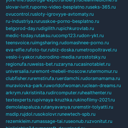
slovar-ivrit.ru
porno-video-besplatno.ru
seks-365.ru
ovucontrol.ru
sloty-igrovyye-avtomaty.ru
ru-industriya.ru
russkoe-porno-besplatno.ru
belgorod-day.ru
digilith.ru
pichkurovlab.ru
medic-today.ru
taksu.ru
comp123.ru
don-ykt.ru
teensvoice.ru
imgsharing.ru
domashnee-porno.ru
eva-elfie.ru
foto-tur.ru
biz-doska.ru
metropoltravel.ru
veslo-i-yakor.ru
borodino-media.ru
rostotsky.ru
regionufa.ru
weiss-bet.ru
zaryna.ru
casinotablet.ru
universalia.ru
remont-mebeli-moscow.ru
termomur.ru
clubfisher.ru
remstirufa.ru
erdamchi.ru
doramamama.ru
muraviovka-park.ru
worldofwoman.ru
clean-dreams.ru
arkrym.ru
kristinita.ru
dircomputer.ru
healthenter.ru
textexperts.ru
pivnaya-kruzhka.ru
kinofilmy-2021.ru
demolalapaluza.ru
tanyavanya.ru
remstir-tolyatti.ru
msdip.ru
jdol.ru
sokolovr.ru
newtech-spb.ru
rezemkleim.ru
massage-tai.ru
seonub.ru
zvonitut.ru