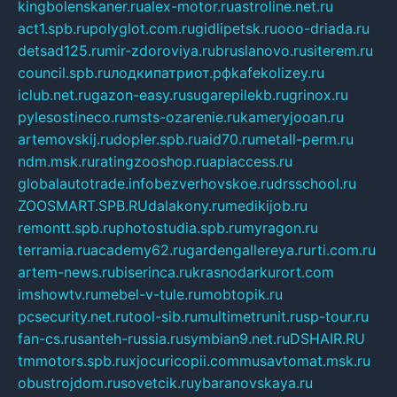
kingbolenskaner.ru
alex-motor.ru
astroline.net.ru
act1.spb.ru
polyglot.com.ru
gidlipetsk.ru
ooo-driada.ru
detsad125.ru
mir-zdoroviya.ru
bruslanovo.ru
siterem.ru
council.spb.ru
лодкипатриот.рф
kafekolizey.ru
iclub.net.ru
gazon-easy.ru
sugarepilekb.ru
grinox.ru
pylesostineco.ru
msts-ozarenie.ru
kameryjooan.ru
artemovskij.ru
dopler.spb.ru
aid70.ru
metall-perm.ru
ndm.msk.ru
ratingzooshop.ru
apiaccess.ru
globalautotrade.info
bezverhovskoe.ru
drsschool.ru
ZOOSMART.SPB.RU
dalakony.ru
medikijob.ru
remontt.spb.ru
photostudia.spb.ru
myragon.ru
terramia.ru
academy62.ru
gardengallereya.ru
rti.com.ru
artem-news.ru
biserinca.ru
krasnodarkurort.com
imshowtv.ru
mebel-v-tule.ru
mobtopik.ru
pcsecurity.net.ru
tool-sib.ru
multimetrunit.ru
sp-tour.ru
fan-cs.ru
santeh-russia.ru
symbian9.net.ru
DSHAIR.RU
tmmotors.spb.ru
xjocuricopii.com
musavtomat.msk.ru
obustrojdom.ru
sovetcik.ru
ybaranovskaya.ru