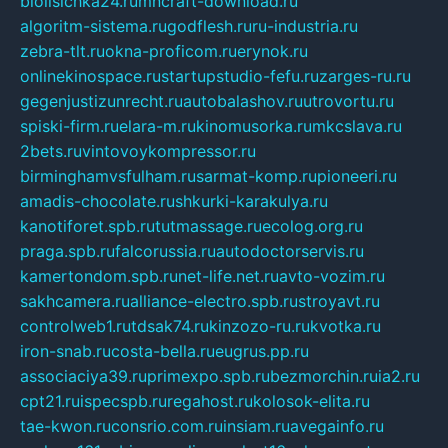
biolisichka24.ru
mncraft-download.ru
algoritm-sistema.ru
godflesh.ru
ru-industria.ru
zebra-tlt.ru
okna-proficom.ru
erynok.ru
onlinekinospace.ru
startupstudio-fefu.ru
zarges-ru.ru
gegenjustizunrecht.ru
autobalashov.ru
utrovortu.ru
spiski-firm.ru
elara-m.ru
kinomusorka.ru
mkcslava.ru
2bets.ru
vintovoykompressor.ru
birminghamvsfulham.ru
sarmat-komp.ru
pioneeri.ru
amadis-chocolate.ru
shkurki-karakulya.ru
kanotiforet.spb.ru
tutmassage.ru
ecolog.org.ru
praga.spb.ru
falcorussia.ru
autodoctorservis.ru
kamertondom.spb.ru
net-life.net.ru
avto-vozim.ru
sakhcamera.ru
alliance-electro.spb.ru
stroyavt.ru
controlweb1.ru
tdsak74.ru
kinzozo-ru.ru
kvotka.ru
iron-snab.ru
costa-bella.ru
eugrus.pp.ru
associaciya39.ru
primexpo.spb.ru
bezmorchin.ru
ia2.ru
cpt21.ru
ispecspb.ru
regahost.ru
kolosok-elita.ru
tae-kwon.ru
consrio.com.ru
insiam.ru
avegainfo.ru