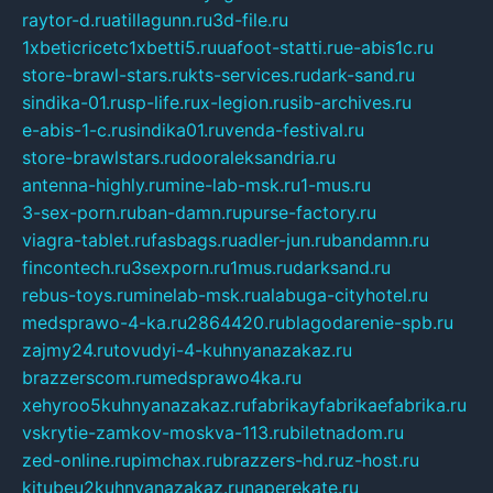
raytor-d.ru
atillagunn.ru
3d-file.ru
1xbeticricetc1xbetti5.ru
uafoot-statti.ru
e-abis1c.ru
store-brawl-stars.ru
kts-services.ru
dark-sand.ru
sindika-01.ru
sp-life.ru
x-legion.ru
sib-archives.ru
e-abis-1-c.ru
sindika01.ru
venda-festival.ru
store-brawlstars.ru
dooraleksandria.ru
antenna-highly.ru
mine-lab-msk.ru
1-mus.ru
3-sex-porn.ru
ban-damn.ru
purse-factory.ru
viagra-tablet.ru
fasbags.ru
adler-jun.ru
bandamn.ru
fincontech.ru
3sexporn.ru
1mus.ru
darksand.ru
rebus-toys.ru
minelab-msk.ru
alabuga-cityhotel.ru
medsprawo-4-ka.ru
2864420.ru
blagodarenie-spb.ru
zajmy24.ru
tovudyi-4-kuhnyanazakaz.ru
brazzerscom.ru
medsprawo4ka.ru
xehyroo5kuhnyanazakaz.ru
fabrikayfabrikaefabrika.ru
vskrytie-zamkov-moskva-113.ru
biletnadom.ru
zed-online.ru
pimchax.ru
brazzers-hd.ru
z-host.ru
kitubeu2kuhnyanazakaz.ru
naperekate.ru