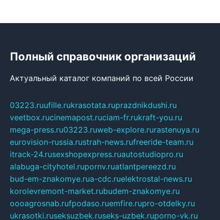
Полный справочник организаций
Актуальный каталог компаний по всей России
03223.ru
ufille.ru
krasotata.ru
prazdnikdushi.ru
veetbox.ru
cinemapost.ru
ciam-fr.ru
kraft-you.ru
mega-press.ru
03223.ru
web-explore.ru
rastenuya.ru
eurovision-russia.ru
strah-news.ru
freeride-team.ru
itrack-24.ru
sexshopexpress.ru
autostudiopro.ru
alabuga-cityhotel.ru
pornv.ru
atlantpereezd.ru
bud-em-znakomye.ru
a-cdc.ru
elektrostal-news.ru
korolevremont-market.ru
budem-znakomye.ru
oooagrosnab.ru
fpodaso.ru
emfire.ru
pro-otdelky.ru
ukrasotki.ru
seksuzbek.ru
seks-uzbek.ru
porno-vk.ru