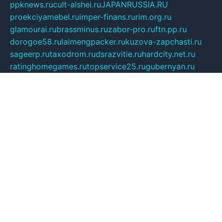
ppknews.ru
cult-alshei.ru
JAPANRUSSIA.RU
proekciyamebel.ru
imper-finans.ru
rim.org.ru
glamourai.ru
brassminus.ru
zabor-pro.ru
ftn.pp.ru
dorogoe58.ru
laimengpacker.ru
kuzova-zapchasti.ru
sageerp.ru
taxodrom.ru
dsrazvitie.ru
hardcity.net.ru
ratinghomegames.ru
topservice25.ru
gubernyan.ru
gtglasslined.ru
ii4.ru
tssport.spb.ru
andorra24.com
blackwallstreet.ru
oboimos.ru
optim-doors.com.ru
ikuch.ru
nycr.org.ru
npa21.ru
vremya-ch.spb.ru
desert000.ru
ivtorgi.ru
ifiori.ru
catalog-statei.ru
dcv.org.ru
spetsmaster174.ru
ipkameryhiseeu.ru
dum26.ru
ruspol.spb.ru
fr-opendp.ru
kam-solnyshko.ru
cheyenne-arapaho.ru
sevzapmetal.spb.ru
ted-lapidus.spb.ru
parasite-eliminator.ru
sigma-complete.ru
modernworld.ru
dama-moda.ru
eholot-group.ru
sk-nvkz.ru
DRONGOLD.RU
democratia2.ru
i-farmer.ru
mass-sport.org
jablonex.spb.ru
bookmess.ru
linkword.ru