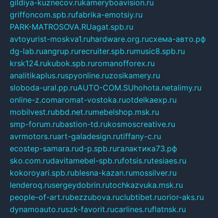
gildiya-kuznecov.ru
kameryboavision.ru
griffoncom.spb.ru
fabrika-emotsiy.ru
PARK-MATROSOVA.RU
agat.spb.ru
avtoyurist-moskva1.ru
hardware.org.ru
схема-авто.рф
dg-lab.ru
angrup.ru
recruiter.spb.ru
music8.spb.ru
krsk124.ru
kubok.spb.ru
romanofforex.ru
analitikaplus.ru
spyonline.ru
zosikamery.ru
sloboda-ural.pp.ru
AUTO-COM.SU
hohota.net
alimy.ru
online-z.com
aromat-vostoka.ru
otdelkaexp.ru
mobilvest.ru
bbd.net.ru
mebelshop.msk.ru
smp-forum.ru
bastion-td.ru
kosmoscreative.ru
avrmotors.ru
art-galadesign.ru
tiffany-c.ru
ecostep-samara.ru
d-p.spb.ru
галактика73.рф
sko.com.ru
davitamebel-spb.ru
fotsis.ru
tesiaes.ru
kokoroyari.spb.ru
blesna-kazan.ru
mossilver.ru
lenderoq.ru
sergeydobrin.ru
tochkazvuka.msk.ru
people-of-art.ru
bezzubova.ru
clubtibet.ru
orior-aks.ru
dynamoauto.ru
szk-favorit.ru
carlines.ru
flatnsk.ru