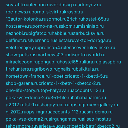
sovratili.ru
olecoon.ru
vd-dosug.ru
adonyev.ru
rbc-news.ru
porno-skvirt.ru
krospr.ru
13autor-kolonka.ru
sormol.ru
2rich.ru
hostel-65.ru
hostserve.ru
porno-na-russkom.ru
mishinlab.ru
neznobi.ru
bigfatcc.ru
habble.ru
starbucksvia.ru
delfinet.ru
silvernano.ru
elestal.ru
vektor-doroga.ru
velotrenajery.ru
pronso54.ru
lenasever.ru
lovinskix.ru
show-pets.ru
smartnews03.ru
discofoxworld.ru
miraclecoon.ru
pongup.ru
hostel65.ru
liura.ru
glasspb.ru
firehunters.ru
gribowo.ru
gnalis.ru
bulkitula.ru
hometown-france.ru
1-xbeticricetc-1-xbetti-5.ru
shop-garena.ru
cricetc-1-xbetr-1-xbetcc-2.ru
one-life-story.ru
top-halyava.ru
accounts112.ru
poka-vse-doma-2.ru
3-d-file.ru
hahahaharms.ru
g2012.ru
tst-1.ru
shaggy-cat.ru
opsmgr.ru
ev-gallery.ru
g-2012.ru
ops-mgr.ru
accounts-112.ru
csm-demo.ru
poka-vse-doma2.ru
airgungames.ru
allseo-host.ru
tehosmotre.ru
varieta-yug.ru
cricetc1xbetr1xbetcc2.ru