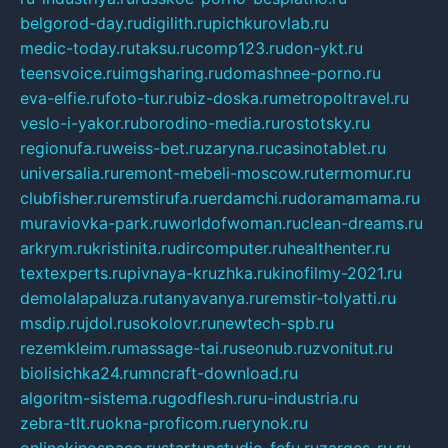
belgorod-day.ru
digilith.ru
pichkurovlab.ru
medic-today.ru
taksu.ru
comp123.ru
don-ykt.ru
teensvoice.ru
imgsharing.ru
domashnee-porno.ru
eva-elfie.ru
foto-tur.ru
biz-doska.ru
metropoltravel.ru
veslo-i-yakor.ru
borodino-media.ru
rostotsky.ru
regionufa.ru
weiss-bet.ru
zaryna.ru
casinotablet.ru
universalia.ru
remont-mebeli-moscow.ru
termomur.ru
clubfisher.ru
remstirufa.ru
erdamchi.ru
doramamama.ru
muraviovka-park.ru
worldofwoman.ru
clean-dreams.ru
arkrym.ru
kristinita.ru
dircomputer.ru
healthenter.ru
textexperts.ru
pivnaya-kruzhka.ru
kinofilmy-2021.ru
demolalapaluza.ru
tanyavanya.ru
remstir-tolyatti.ru
msdip.ru
jdol.ru
sokolovr.ru
newtech-spb.ru
rezemkleim.ru
massage-tai.ru
seonub.ru
zvonitut.ru
biolisichka24.ru
mncraft-download.ru
algoritm-sistema.ru
godflesh.ru
ru-industria.ru
zebra-tlt.ru
okna-proficom.ru
erynok.ru