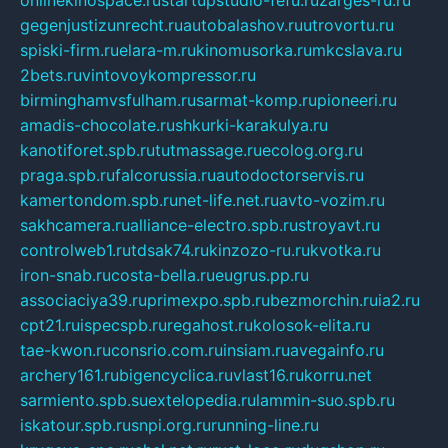
onlinekinospace.ru
startupstudio-fefu.ru
zarges-ru.ru
gegenjustizunrecht.ru
autobalashov.ru
utrovortu.ru
spiski-firm.ru
elara-m.ru
kinomusorka.ru
mkcslava.ru
2bets.ru
vintovoykompressor.ru
birminghamvsfulham.ru
sarmat-komp.ru
pioneeri.ru
amadis-chocolate.ru
shkurki-karakulya.ru
kanotiforet.spb.ru
tutmassage.ru
ecolog.org.ru
praga.spb.ru
falcorussia.ru
autodoctorservis.ru
kamertondom.spb.ru
net-life.net.ru
avto-vozim.ru
sakhcamera.ru
alliance-electro.spb.ru
stroyavt.ru
controlweb1.ru
tdsak74.ru
kinzozo-ru.ru
kvotka.ru
iron-snab.ru
costa-bella.ru
eugrus.pp.ru
associaciya39.ru
primexpo.spb.ru
bezmorchin.ru
ia2.ru
cpt21.ru
ispecspb.ru
regahost.ru
kolosok-elita.ru
tae-kwon.ru
consrio.com.ru
insiam.ru
avegainfo.ru
archery161.ru
bigencyclica.ru
vlast16.ru
korru.net
sarmiento.spb.su
extelopedia.ru
lammin-suo.spb.ru
iskatour.spb.ru
snpi.org.ru
running-line.ru