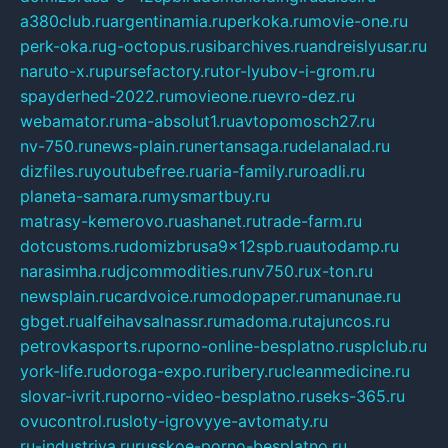
a380club.ru
argentinamia.ru
perkoka.ru
movie-one.ru
perk-oka.ru
g-octopus.ru
sibarchives.ru
andreislyusar.ru
naruto-x.ru
pursefactory.ru
tor-lyubov-i-grom.ru
spayderhed-2022.ru
movieone.ru
evro-dez.ru
webamator.ru
ma-absolut1.ru
avtopomosch27.ru
nv-750.ru
news-plain.ru
nertansaga.ru
delanalad.ru
dizfiles.ru
youtubefree.ru
aria-family.ru
roadli.ru
planeta-samara.ru
mysmartbuy.ru
matrasy-kemerovo.ru
ashanet.ru
trade-farm.ru
dotcustoms.ru
domizbrusa9x12spb.ru
autodamp.ru
narasimha.ru
djcommodities.ru
nv750.ru
x-ton.ru
newsplain.ru
cardvoice.ru
modopaper.ru
manunae.ru
gbget.ru
alfeihavsalnassr.ru
madoma.ru
tajuncos.ru
petrovkasports.ru
porno-online-besplatno.ru
splclub.ru
york-life.ru
doroga-expo.ru
ribery.ru
cleanmedicine.ru
slovar-ivrit.ru
porno-video-besplatno.ru
seks-365.ru
ovucontrol.ru
sloty-igrovyye-avtomaty.ru
ru-industriya.ru
russkoe-porno-besplatno.ru