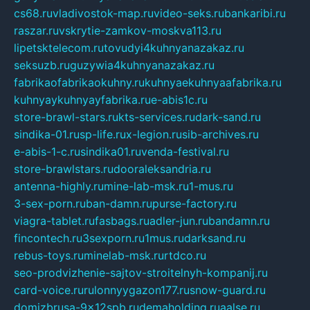
cs68.ru
vladivostok-map.ru
video-seks.ru
bankaribi.ru
raszar.ru
vskrytie-zamkov-moskva113.ru
lipetsktelecom.ru
tovudyi4kuhnyanazakaz.ru
seksuzb.ru
guzywia4kuhnyanazakaz.ru
fabrikaofabrikaokuhny.ru
kuhnyaekuhnyaafabrika.ru
kuhnyaykuhnyayfabrika.ru
e-abis1c.ru
store-brawl-stars.ru
kts-services.ru
dark-sand.ru
sindika-01.ru
sp-life.ru
x-legion.ru
sib-archives.ru
e-abis-1-c.ru
sindika01.ru
venda-festival.ru
store-brawlstars.ru
dooraleksandria.ru
antenna-highly.ru
mine-lab-msk.ru
1-mus.ru
3-sex-porn.ru
ban-damn.ru
purse-factory.ru
viagra-tablet.ru
fasbags.ru
adler-jun.ru
bandamn.ru
fincontech.ru
3sexporn.ru
1mus.ru
darksand.ru
rebus-toys.ru
minelab-msk.ru
rtdco.ru
seo-prodvizhenie-sajtov-stroitelnyh-kompanij.ru
card-voice.ru
rulonnyygazon177.ru
snow-guard.ru
domizbrusa-9x12spb.ru
demaholding.ru
aalse.ru