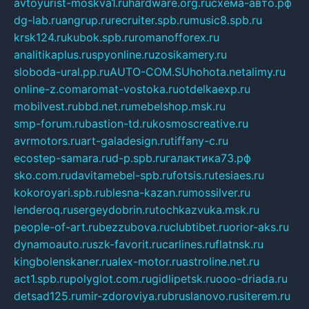
avtoyurist-moskva1.ru
hardware.org.ru
схема-авто.рф
dg-lab.ru
angrup.ru
recruiter.spb.ru
music8.spb.ru
krsk124.ru
kubok.spb.ru
romanofforex.ru
analitikaplus.ru
spyonline.ru
zosikamery.ru
sloboda-ural.pp.ru
AUTO-COM.SU
hohota.net
alimy.ru
online-z.com
aromat-vostoka.ru
otdelkaexp.ru
mobilvest.ru
bbd.net.ru
mebelshop.msk.ru
smp-forum.ru
bastion-td.ru
kosmoscreative.ru
avrmotors.ru
art-galadesign.ru
tiffany-c.ru
ecostep-samara.ru
d-p.spb.ru
галактика73.рф
sko.com.ru
davitamebel-spb.ru
fotsis.ru
tesiaes.ru
kokoroyari.spb.ru
blesna-kazan.ru
mossilver.ru
lenderoq.ru
sergeydobrin.ru
tochkazvuka.msk.ru
people-of-art.ru
bezzubova.ru
clubtibet.ru
orior-aks.ru
dynamoauto.ru
szk-favorit.ru
carlines.ru
flatnsk.ru
kingbolenskaner.ru
alex-motor.ru
astroline.net.ru
act1.spb.ru
polyglot.com.ru
gidlipetsk.ru
ooo-driada.ru
detsad125.ru
mir-zdoroviya.ru
bruslanovo.ru
siterem.ru