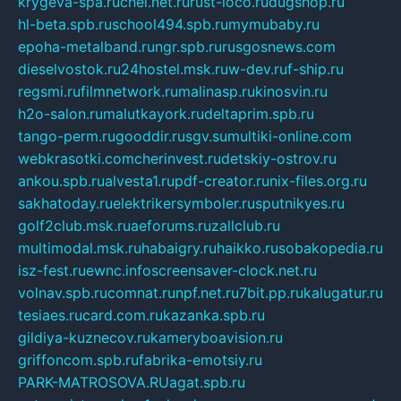
krygeva-spa.ru
chel.net.ru
rust-loco.ru
dugshop.ru
hl-beta.spb.ru
school494.spb.ru
mymubaby.ru
epoha-metalband.ru
ngr.spb.ru
rusgosnews.com
dieselvostok.ru
24hostel.msk.ru
w-dev.ru
f-ship.ru
regsmi.ru
filmnetwork.ru
malinasp.ru
kinosvin.ru
h2o-salon.ru
malutkayork.ru
deltaprim.spb.ru
tango-perm.ru
gooddir.ru
sgv.su
multiki-online.com
webkrasotki.com
cherinvest.ru
detskiy-ostrov.ru
ankou.spb.ru
alvesta1.ru
pdf-creator.ru
nix-files.org.ru
sakhatoday.ru
elektrikersymboler.ru
sputnikyes.ru
golf2club.msk.ru
aeforums.ru
zallclub.ru
multimodal.msk.ru
habaigry.ru
haikko.ru
sobakopedia.ru
isz-fest.ru
ewnc.info
screensaver-clock.net.ru
volnav.spb.ru
comnat.ru
npf.net.ru
7bit.pp.ru
kalugatur.ru
tesiaes.ru
card.com.ru
kazanka.spb.ru
gildiya-kuznecov.ru
kameryboavision.ru
griffoncom.spb.ru
fabrika-emotsiy.ru
PARK-MATROSOVA.RU
agat.spb.ru