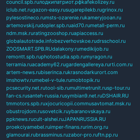
council.spb.ru
лодкипатриот.рф
kafekolizey.ru
iclub.net.ru
gazon-easy.ru
sugarepilekb.ru
grinox.ru
pylesostineco.ru
msts-ozarenie.ru
kameryjooan.ru
artemovskij.ru
dopler.spb.ru
aid70.ru
metall-perm.ru
ndm.msk.ru
ratingzooshop.ru
apiaccess.ru
globalautotrade.info
bezverhovskoe.ru
drsschool.ru
ZOOSMART.SPB.RU
dalakony.ru
medikijob.ru
remontt.spb.ru
photostudia.spb.ru
myragon.ru
terramia.ru
academy62.ru
gardengallereya.ru
rti.com.ru
artem-news.ru
biserinca.ru
krasnodarkurort.com
imshowtv.ru
mebel-v-tule.ru
mobtopik.ru
pcsecurity.net.ru
tool-sib.ru
multimetrunit.ru
sp-tour.ru
fan-cs.ru
santeh-russia.ru
symbian9.net.ru
DSHAIR.RU
tmmotors.spb.ru
xjocuricopii.com
musavtomat.msk.ru
obustrojdom.ru
sovetcik.ru
ybaranovskaya.ru
ppknews.ru
cult-alshei.ru
JAPANRUSSIA.RU
proekciyamebel.ru
imper-finans.ru
rim.org.ru
glamourai.ru
brassminus.ru
zabor-pro.ru
ftn.pp.ru