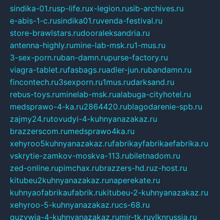
sindika-01.ru
sp-life.ru
x-legion.ru
sib-archives.ru
e-abis-1-c.ru
sindika01.ru
venda-festival.ru
store-brawlstars.ru
dooraleksandria.ru
antenna-highly.ru
mine-lab-msk.ru
1-mus.ru
3-sex-porn.ru
ban-damn.ru
purse-factory.ru
viagra-tablet.ru
fasbags.ru
adler-jun.ru
bandamn.ru
fincontech.ru
3sexporn.ru
1mus.ru
darksand.ru
rebus-toys.ru
minelab-msk.ru
alabuga-cityhotel.ru
medsprawo-4-ka.ru
2864420.ru
blagodarenie-spb.ru
zajmy24.ru
tovudyi-4-kuhnyanazakaz.ru
brazzerscom.ru
medsprawo4ka.ru
xehyroo5kuhnyanazakaz.ru
fabrikayfabrikaefabrika.ru
vskrytie-zamkov-moskva-113.ru
biletnadom.ru
zed-online.ru
pimchax.ru
brazzers-hd.ru
z-host.ru
kitubeu2kuhnyanazakaz.ru
naperekate.ru
kuhnyaofabrikaufabrik.ru
kitubeu-2-kuhnyanazakaz.ru
xehyroo-5-kuhnyanazakaz.ru
cs-68.ru
guzywia-4-kuhnyanazakaz.ru
mir-tk.ru
vlknrussia.ru