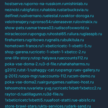
hostserve.ru
porno-na-russkom.ru
mishinlab.ru
neznobi.ru
bigfatcc.ru
habble.ru
starbucksvia.ru
delfinet.ru
silvernano.ru
elestal.ru
vektor-doroga.ru
velotrenajery.ru
pronso54.ru
lenasever.ru
lovinskix.ru
show-pets.ru
smartnews03.ru
discofoxworld.ru
miraclecoon.ru
pongup.ru
hostel65.ru
liura.ru
glasspb.ru
firehunters.ru
gribowo.ru
gnalis.ru
bulkitula.ru
hometown-france.ru
1-xbeticricetc-1-xbetti-5.ru
shop-garena.ru
cricetc-1-xbetr-1-xbetcc-2.ru
one-life-story.ru
top-halyava.ru
accounts112.ru
poka-vse-doma-2.ru
3-d-file.ru
hahahaharms.ru
g2012.ru
tst-1.ru
shaggy-cat.ru
opsmgr.ru
ev-gallery.ru
g-2012.ru
ops-mgr.ru
accounts-112.ru
csm-demo.ru
poka-vse-doma2.ru
airgungames.ru
allseo-host.ru
tehosmotre.ru
varieta-yug.ru
cricetc1xbetr1xbetcc2.ru
raytor-d.ru
atillagunn.ru
3d-file.ru
1xbeticricetc1xbetti5.ru
uafoot-statti.ru
e-abis1c.ru
store-brawl-stars.ru
kts-services.ru
dark-sand.ru