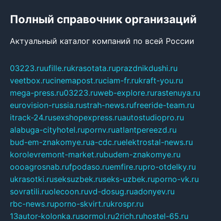
Полный справочник организаций
Актуальный каталог компаний по всей России
03223.ru
ufille.ru
krasotata.ru
prazdnikdushi.ru
veetbox.ru
cinemapost.ru
ciam-fr.ru
kraft-you.ru
mega-press.ru
03223.ru
web-explore.ru
rastenuya.ru
eurovision-russia.ru
strah-news.ru
freeride-team.ru
itrack-24.ru
sexshopexpress.ru
autostudiopro.ru
alabuga-cityhotel.ru
pornv.ru
atlantpereezd.ru
bud-em-znakomye.ru
a-cdc.ru
elektrostal-news.ru
korolevremont-market.ru
budem-znakomye.ru
oooagrosnab.ru
fpodaso.ru
emfire.ru
pro-otdelky.ru
ukrasotki.ru
seksuzbek.ru
seks-uzbek.ru
porno-vk.ru
sovratili.ru
olecoon.ru
vd-dosug.ru
adonyev.ru
rbc-news.ru
porno-skvirt.ru
krospr.ru
13autor-kolonka.ru
sormol.ru
2rich.ru
hostel-65.ru