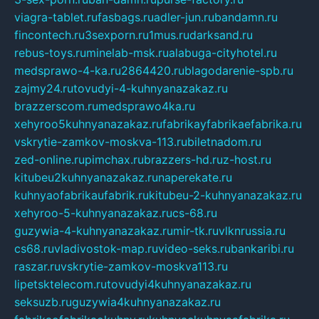
viagra-tablet.ru
fasbags.ru
adler-jun.ru
bandamn.ru
fincontech.ru
3sexporn.ru
1mus.ru
darksand.ru
rebus-toys.ru
minelab-msk.ru
alabuga-cityhotel.ru
medsprawo-4-ka.ru
2864420.ru
blagodarenie-spb.ru
zajmy24.ru
tovudyi-4-kuhnyanazakaz.ru
brazzerscom.ru
medsprawo4ka.ru
xehyroo5kuhnyanazakaz.ru
fabrikayfabrikaefabrika.ru
vskrytie-zamkov-moskva-113.ru
biletnadom.ru
zed-online.ru
pimchax.ru
brazzers-hd.ru
z-host.ru
kitubeu2kuhnyanazakaz.ru
naperekate.ru
kuhnyaofabrikaufabrik.ru
kitubeu-2-kuhnyanazakaz.ru
xehyroo-5-kuhnyanazakaz.ru
cs-68.ru
guzywia-4-kuhnyanazakaz.ru
mir-tk.ru
vlknrussia.ru
cs68.ru
vladivostok-map.ru
video-seks.ru
bankaribi.ru
raszar.ru
vskrytie-zamkov-moskva113.ru
lipetsktelecom.ru
tovudyi4kuhnyanazakaz.ru
seksuzb.ru
guzywia4kuhnyanazakaz.ru