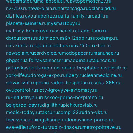
webamator.ru
ma-absolut1.ru
avtopomosch27.ru
nv-750.ru
news-plain.ru
nertansaga.ru
delanalad.ru
dizfiles.ru
youtubefree.ru
aria-family.ru
roadli.ru
planeta-samara.ru
mysmartbuy.ru
matrasy-kemerovo.ru
ashanet.ru
trade-farm.ru
dotcustoms.ru
domizbrusa9x12spb.ru
autodamp.ru
narasimha.ru
djcommodities.ru
nv750.ru
x-ton.ru
newsplain.ru
cardvoice.ru
modopaper.ru
manunae.ru
gbget.ru
alfeihavsalnassr.ru
madoma.ru
tajuncos.ru
petrovkasports.ru
porno-online-besplatno.ru
splclub.ru
york-life.ru
doroga-expo.ru
ribery.ru
cleanmedicine.ru
slovar-ivrit.ru
porno-video-besplatno.ru
seks-365.ru
ovucontrol.ru
sloty-igrovyye-avtomaty.ru
ru-industriya.ru
russkoe-porno-besplatno.ru
belgorod-day.ru
digilith.ru
pichkurovlab.ru
medic-today.ru
taksu.ru
comp123.ru
don-ykt.ru
teensvoice.ru
imgsharing.ru
domashnee-porno.ru
eva-elfie.ru
foto-tur.ru
biz-doska.ru
metropoltravel.ru