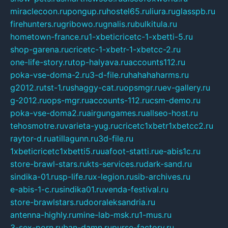
miraclecoon.ru
pongup.ru
hostel65.ru
liura.ru
glasspb.ru
firehunters.ru
gribowo.ru
gnalis.ru
bulkitula.ru
hometown-france.ru
1-xbeticricetc-1-xbetti-5.ru
shop-garena.ru
cricetc-1-xbetr-1-xbetcc-2.ru
one-life-story.ru
top-halyava.ru
accounts112.ru
poka-vse-doma-2.ru
3-d-file.ru
hahahaharms.ru
g2012.ru
tst-1.ru
shaggy-cat.ru
opsmgr.ru
ev-gallery.ru
g-2012.ru
ops-mgr.ru
accounts-112.ru
csm-demo.ru
poka-vse-doma2.ru
airgungames.ru
allseo-host.ru
tehosmotre.ru
varieta-yug.ru
cricetc1xbetr1xbetcc2.ru
raytor-d.ru
atillagunn.ru
3d-file.ru
1xbeticricetc1xbetti5.ru
uafoot-statti.ru
e-abis1c.ru
store-brawl-stars.ru
kts-services.ru
dark-sand.ru
sindika-01.ru
sp-life.ru
x-legion.ru
sib-archives.ru
e-abis-1-c.ru
sindika01.ru
venda-festival.ru
store-brawlstars.ru
dooraleksandria.ru
antenna-highly.ru
mine-lab-msk.ru
1-mus.ru
3-sex-porn.ru
ban-damn.ru
purse-factory.ru