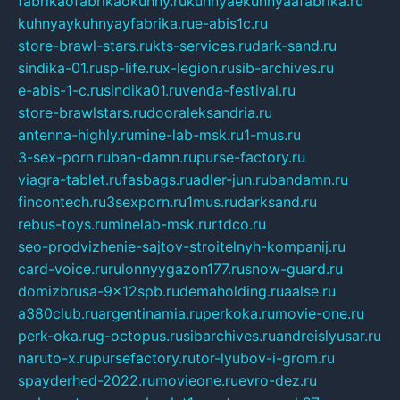
fabrikaofabrikaokuhny.ru
kuhnyaekuhnyaafabrika.ru
kuhnyaykuhnyayfabrika.ru
e-abis1c.ru
store-brawl-stars.ru
kts-services.ru
dark-sand.ru
sindika-01.ru
sp-life.ru
x-legion.ru
sib-archives.ru
e-abis-1-c.ru
sindika01.ru
venda-festival.ru
store-brawlstars.ru
dooraleksandria.ru
antenna-highly.ru
mine-lab-msk.ru
1-mus.ru
3-sex-porn.ru
ban-damn.ru
purse-factory.ru
viagra-tablet.ru
fasbags.ru
adler-jun.ru
bandamn.ru
fincontech.ru
3sexporn.ru
1mus.ru
darksand.ru
rebus-toys.ru
minelab-msk.ru
rtdco.ru
seo-prodvizhenie-sajtov-stroitelnyh-kompanij.ru
card-voice.ru
rulonnyygazon177.ru
snow-guard.ru
domizbrusa-9x12spb.ru
demaholding.ru
aalse.ru
a380club.ru
argentinamia.ru
perkoka.ru
movie-one.ru
perk-oka.ru
g-octopus.ru
sibarchives.ru
andreislyusar.ru
naruto-x.ru
pursefactory.ru
tor-lyubov-i-grom.ru
spayderhed-2022.ru
movieone.ru
evro-dez.ru