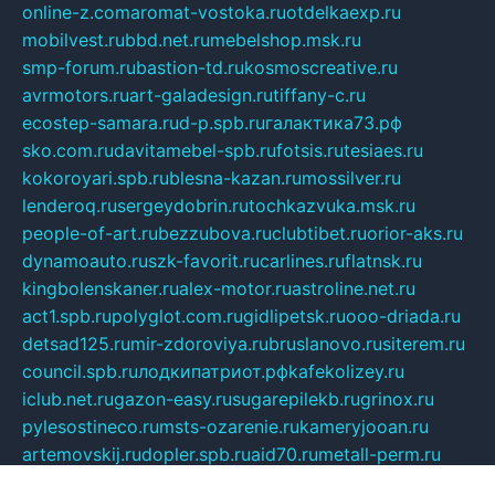
online-z.com
aromat-vostoka.ru
otdelkaexp.ru
mobilvest.ru
bbd.net.ru
mebelshop.msk.ru
smp-forum.ru
bastion-td.ru
kosmoscreative.ru
avrmotors.ru
art-galadesign.ru
tiffany-c.ru
ecostep-samara.ru
d-p.spb.ru
галактика73.рф
sko.com.ru
davitamebel-spb.ru
fotsis.ru
tesiaes.ru
kokoroyari.spb.ru
blesna-kazan.ru
mossilver.ru
lenderoq.ru
sergeydobrin.ru
tochkazvuka.msk.ru
people-of-art.ru
bezzubova.ru
clubtibet.ru
orior-aks.ru
dynamoauto.ru
szk-favorit.ru
carlines.ru
flatnsk.ru
kingbolenskaner.ru
alex-motor.ru
astroline.net.ru
act1.spb.ru
polyglot.com.ru
gidlipetsk.ru
ooo-driada.ru
detsad125.ru
mir-zdoroviya.ru
bruslanovo.ru
siterem.ru
council.spb.ru
лодкипатриот.рф
kafekolizey.ru
iclub.net.ru
gazon-easy.ru
sugarepilekb.ru
grinox.ru
pylesostineco.ru
msts-ozarenie.ru
kameryjooan.ru
artemovskij.ru
dopler.spb.ru
aid70.ru
metall-perm.ru
ndm.msk.ru
ratingzooshop.ru
apiaccess.ru