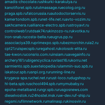
amadis-chocolate.ru
shkurki-karakulya.ru
kanotiforet.spb.ru
tutmassage.ru
ecolog.org.ru
praga.spb.ru
falcorussia.ru
autodoctorservis.ru
kamertondom.spb.ru
net-life.net.ru
avto-vozim.ru
sakhcamera.ru
alliance-electro.spb.ru
stroyavt.ru
controlweb1.ru
tdsak74.ru
kinzozo-ru.ru
kvotka.ru
iron-snab.ru
costa-bella.ru
eugrus.pp.ru
associaciya39.ru
primexpo.spb.ru
bezmorchin.ru
ia2.ru
cpt21.ru
ispecspb.ru
regahost.ru
kolosok-elita.ru
tae-kwon.ru
consrio.com.ru
insiam.ru
avegainfo.ru
archery161.ru
bigencyclica.ru
vlast16.ru
korru.net
sarmiento.spb.su
extelopedia.ru
lammin-suo.spb.ru
iskatour.spb.ru
snpi.org.ru
running-line.ru
krygeva-spa.ru
chel.net.ru
rust-loco.ru
dugshop.ru
hl-beta.spb.ru
school494.spb.ru
mymubaby.ru
epoha-metalband.ru
ngr.spb.ru
rusgosnews.com
dieselvostok.ru
24hostel.msk.ru
w-dev.ru
f-ship.ru
regsmi.ru
filmnetwork.ru
malinasp.ru
kinosvin.ru