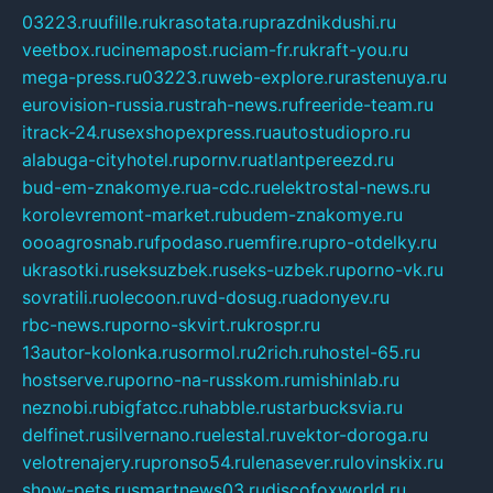
03223.ru
ufille.ru
krasotata.ru
prazdnikdushi.ru
veetbox.ru
cinemapost.ru
ciam-fr.ru
kraft-you.ru
mega-press.ru
03223.ru
web-explore.ru
rastenuya.ru
eurovision-russia.ru
strah-news.ru
freeride-team.ru
itrack-24.ru
sexshopexpress.ru
autostudiopro.ru
alabuga-cityhotel.ru
pornv.ru
atlantpereezd.ru
bud-em-znakomye.ru
a-cdc.ru
elektrostal-news.ru
korolevremont-market.ru
budem-znakomye.ru
oooagrosnab.ru
fpodaso.ru
emfire.ru
pro-otdelky.ru
ukrasotki.ru
seksuzbek.ru
seks-uzbek.ru
porno-vk.ru
sovratili.ru
olecoon.ru
vd-dosug.ru
adonyev.ru
rbc-news.ru
porno-skvirt.ru
krospr.ru
13autor-kolonka.ru
sormol.ru
2rich.ru
hostel-65.ru
hostserve.ru
porno-na-russkom.ru
mishinlab.ru
neznobi.ru
bigfatcc.ru
habble.ru
starbucksvia.ru
delfinet.ru
silvernano.ru
elestal.ru
vektor-doroga.ru
velotrenajery.ru
pronso54.ru
lenasever.ru
lovinskix.ru
show-pets.ru
smartnews03.ru
discofoxworld.ru