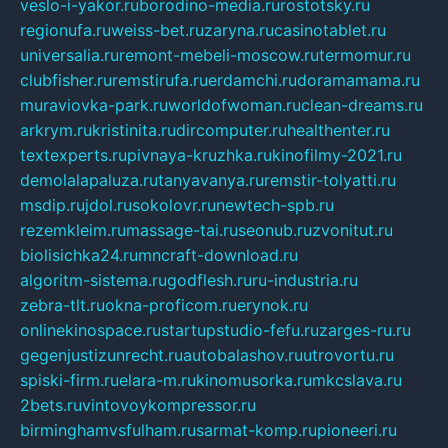
veslo-i-yakor.ru
borodino-media.ru
rostotsky.ru
regionufa.ru
weiss-bet.ru
zaryna.ru
casinotablet.ru
universalia.ru
remont-mebeli-moscow.ru
termomur.ru
clubfisher.ru
remstirufa.ru
erdamchi.ru
doramamama.ru
muraviovka-park.ru
worldofwoman.ru
clean-dreams.ru
arkrym.ru
kristinita.ru
dircomputer.ru
healthenter.ru
textexperts.ru
pivnaya-kruzhka.ru
kinofilmy-2021.ru
demolalapaluza.ru
tanyavanya.ru
remstir-tolyatti.ru
msdip.ru
jdol.ru
sokolovr.ru
newtech-spb.ru
rezemkleim.ru
massage-tai.ru
seonub.ru
zvonitut.ru
biolisichka24.ru
mncraft-download.ru
algoritm-sistema.ru
godflesh.ru
ru-industria.ru
zebra-tlt.ru
okna-proficom.ru
erynok.ru
onlinekinospace.ru
startupstudio-fefu.ru
zarges-ru.ru
gegenjustizunrecht.ru
autobalashov.ru
utrovortu.ru
spiski-firm.ru
elara-m.ru
kinomusorka.ru
mkcslava.ru
2bets.ru
vintovoykompressor.ru
birminghamvsfulham.ru
sarmat-komp.ru
pioneeri.ru