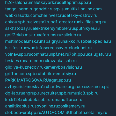
h2o-salon.ru
malutkayork.ru
deltaprim.spb.ru
tango-perm.ru
gooddir.ru
sgv.su
multiki-online.com
webkrasotki.com
cherinvest.ru
detskiy-ostrov.ru
ankou.spb.ru
alvesta1.ru
pdf-creator.ru
nix-files.org.ru
sakhatoday.ru
elektrikersymboler.ru
sputnikyes.ru
golf2club.msk.ru
aeforums.ru
zallclub.ru
multimodal.msk.ru
habaigry.ru
haikko.ru
sobakopedia.ru
isz-fest.ru
ewnc.info
screensaver-clock.net.ru
volnav.spb.ru
comnat.ru
npf.net.ru
7bit.pp.ru
kalugatur.ru
tesiaes.ru
card.com.ru
kazanka.spb.ru
gildiya-kuznecov.ru
kameryboavision.ru
griffoncom.spb.ru
fabrika-emotsiy.ru
PARK-MATROSOVA.RU
agat.spb.ru
avtoyurist-moskva1.ru
hardware.org.ru
схема-авто.рф
dg-lab.ru
angrup.ru
recruiter.spb.ru
music8.spb.ru
krsk124.ru
kubok.spb.ru
romanofforex.ru
analitikaplus.ru
spyonline.ru
zosikamery.ru
sloboda-ural.pp.ru
AUTO-COM.SU
hohota.net
alimy.ru