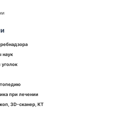
ми
ми
требнадзора
ы наук
 уголок
ортопедию
тика при лечении
оп, 3D-сканер, КТ