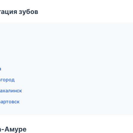
ация зубов
а
вгород
ахалинск
вартовск
а-Амуре