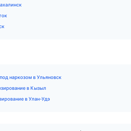
ахалинск
ток
ск
 под наркозом в Ульяновск
езирование в Кызыл
зирование в Улан-Удэ