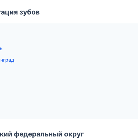
ация зубов
ь
инград
ский федеральный округ