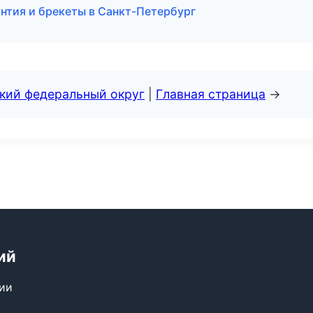
нтия и брекеты в Санкт-Петербург
ский федеральный округ
|
Главная страница
→
ий
сии