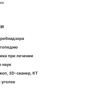
ми
ми
требнадзора
ортопедию
тика при лечении
ы наук
оп, 3D-сканер, КТ
 уголок