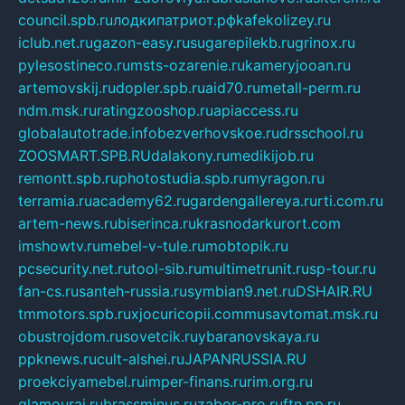
council.spb.ru
лодкипатриот.рф
kafekolizey.ru
iclub.net.ru
gazon-easy.ru
sugarepilekb.ru
grinox.ru
pylesostineco.ru
msts-ozarenie.ru
kameryjooan.ru
artemovskij.ru
dopler.spb.ru
aid70.ru
metall-perm.ru
ndm.msk.ru
ratingzooshop.ru
apiaccess.ru
globalautotrade.info
bezverhovskoe.ru
drsschool.ru
ZOOSMART.SPB.RU
dalakony.ru
medikijob.ru
remontt.spb.ru
photostudia.spb.ru
myragon.ru
terramia.ru
academy62.ru
gardengallereya.ru
rti.com.ru
artem-news.ru
biserinca.ru
krasnodarkurort.com
imshowtv.ru
mebel-v-tule.ru
mobtopik.ru
pcsecurity.net.ru
tool-sib.ru
multimetrunit.ru
sp-tour.ru
fan-cs.ru
santeh-russia.ru
symbian9.net.ru
DSHAIR.RU
tmmotors.spb.ru
xjocuricopii.com
musavtomat.msk.ru
obustrojdom.ru
sovetcik.ru
ybaranovskaya.ru
ppknews.ru
cult-alshei.ru
JAPANRUSSIA.RU
proekciyamebel.ru
imper-finans.ru
rim.org.ru
glamourai.ru
brassminus.ru
zabor-pro.ru
ftn.pp.ru