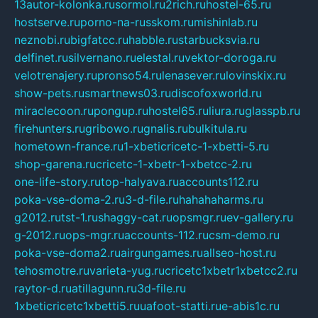
13autor-kolonka.ru
sormol.ru
2rich.ru
hostel-65.ru
hostserve.ru
porno-na-russkom.ru
mishinlab.ru
neznobi.ru
bigfatcc.ru
habble.ru
starbucksvia.ru
delfinet.ru
silvernano.ru
elestal.ru
vektor-doroga.ru
velotrenajery.ru
pronso54.ru
lenasever.ru
lovinskix.ru
show-pets.ru
smartnews03.ru
discofoxworld.ru
miraclecoon.ru
pongup.ru
hostel65.ru
liura.ru
glasspb.ru
firehunters.ru
gribowo.ru
gnalis.ru
bulkitula.ru
hometown-france.ru
1-xbeticricetc-1-xbetti-5.ru
shop-garena.ru
cricetc-1-xbetr-1-xbetcc-2.ru
one-life-story.ru
top-halyava.ru
accounts112.ru
poka-vse-doma-2.ru
3-d-file.ru
hahahaharms.ru
g2012.ru
tst-1.ru
shaggy-cat.ru
opsmgr.ru
ev-gallery.ru
g-2012.ru
ops-mgr.ru
accounts-112.ru
csm-demo.ru
poka-vse-doma2.ru
airgungames.ru
allseo-host.ru
tehosmotre.ru
varieta-yug.ru
cricetc1xbetr1xbetcc2.ru
raytor-d.ru
atillagunn.ru
3d-file.ru
1xbeticricetc1xbetti5.ru
uafoot-statti.ru
e-abis1c.ru