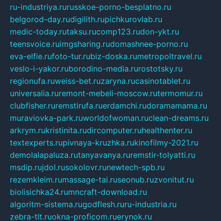
ru-industriya.ru
russkoe-porno-besplatno.ru
belgorod-day.ru
digilith.ru
pichkurovlab.ru
medic-today.ru
taksu.ru
comp123.ru
don-ykt.ru
teensvoice.ru
imgsharing.ru
domashnee-porno.ru
eva-elfie.ru
foto-tur.ru
biz-doska.ru
metropoltravel.ru
veslo-i-yakor.ru
borodino-media.ru
rostotsky.ru
regionufa.ru
weiss-bet.ru
zaryna.ru
casinotablet.ru
universalia.ru
remont-mebeli-moscow.ru
termomur.ru
clubfisher.ru
remstirufa.ru
erdamchi.ru
doramamama.ru
muraviovka-park.ru
worldofwoman.ru
clean-dreams.ru
arkrym.ru
kristinita.ru
dircomputer.ru
healthenter.ru
textexperts.ru
pivnaya-kruzhka.ru
kinofilmy-2021.ru
demolalapaluza.ru
tanyavanya.ru
remstir-tolyatti.ru
msdip.ru
jdol.ru
sokolovr.ru
newtech-spb.ru
rezemkleim.ru
massage-tai.ru
seonub.ru
zvonitut.ru
biolisichka24.ru
mncraft-download.ru
algoritm-sistema.ru
godflesh.ru
ru-industria.ru
zebra-tlt.ru
okna-proficom.ru
erynok.ru