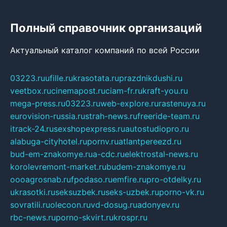
Полный справочник организаций
Актуальный каталог компаний по всей России
03223.ru
ufille.ru
krasotata.ru
prazdnikdushi.ru
veetbox.ru
cinemapost.ru
ciam-fr.ru
kraft-you.ru
mega-press.ru
03223.ru
web-explore.ru
rastenuya.ru
eurovision-russia.ru
strah-news.ru
freeride-team.ru
itrack-24.ru
sexshopexpress.ru
autostudiopro.ru
alabuga-cityhotel.ru
pornv.ru
atlantpereezd.ru
bud-em-znakomye.ru
a-cdc.ru
elektrostal-news.ru
korolevremont-market.ru
budem-znakomye.ru
oooagrosnab.ru
fpodaso.ru
emfire.ru
pro-otdelky.ru
ukrasotki.ru
seksuzbek.ru
seks-uzbek.ru
porno-vk.ru
sovratili.ru
olecoon.ru
vd-dosug.ru
adonyev.ru
rbc-news.ru
porno-skvirt.ru
krospr.ru