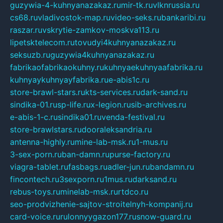
guzywia-4-kuhnyanazakaz.ru
mir-tk.ru
vlknrussia.ru
cs68.ru
vladivostok-map.ru
video-seks.ru
bankaribi.ru
raszar.ru
vskrytie-zamkov-moskva113.ru
lipetsktelecom.ru
tovudyi4kuhnyanazakaz.ru
seksuzb.ru
guzywia4kuhnyanazakaz.ru
fabrikaofabrikaokuhny.ru
kuhnyaekuhnyaafabrika.ru
kuhnyaykuhnyayfabrika.ru
e-abis1c.ru
store-brawl-stars.ru
kts-services.ru
dark-sand.ru
sindika-01.ru
sp-life.ru
x-legion.ru
sib-archives.ru
e-abis-1-c.ru
sindika01.ru
venda-festival.ru
store-brawlstars.ru
dooraleksandria.ru
antenna-highly.ru
mine-lab-msk.ru
1-mus.ru
3-sex-porn.ru
ban-damn.ru
purse-factory.ru
viagra-tablet.ru
fasbags.ru
adler-jun.ru
bandamn.ru
fincontech.ru
3sexporn.ru
1mus.ru
darksand.ru
rebus-toys.ru
minelab-msk.ru
rtdco.ru
seo-prodvizhenie-sajtov-stroitelnyh-kompanij.ru
card-voice.ru
rulonnyygazon177.ru
snow-guard.ru