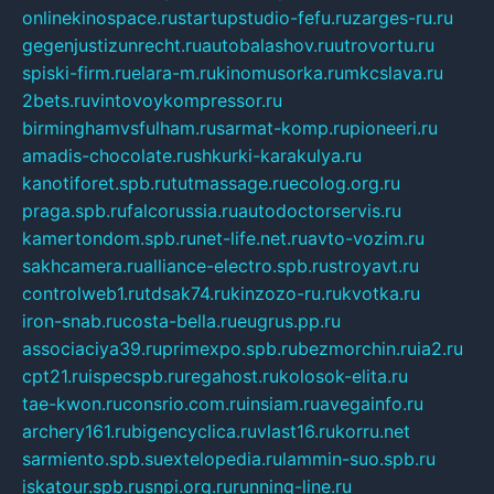
onlinekinospace.ru
startupstudio-fefu.ru
zarges-ru.ru
gegenjustizunrecht.ru
autobalashov.ru
utrovortu.ru
spiski-firm.ru
elara-m.ru
kinomusorka.ru
mkcslava.ru
2bets.ru
vintovoykompressor.ru
birminghamvsfulham.ru
sarmat-komp.ru
pioneeri.ru
amadis-chocolate.ru
shkurki-karakulya.ru
kanotiforet.spb.ru
tutmassage.ru
ecolog.org.ru
praga.spb.ru
falcorussia.ru
autodoctorservis.ru
kamertondom.spb.ru
net-life.net.ru
avto-vozim.ru
sakhcamera.ru
alliance-electro.spb.ru
stroyavt.ru
controlweb1.ru
tdsak74.ru
kinzozo-ru.ru
kvotka.ru
iron-snab.ru
costa-bella.ru
eugrus.pp.ru
associaciya39.ru
primexpo.spb.ru
bezmorchin.ru
ia2.ru
cpt21.ru
ispecspb.ru
regahost.ru
kolosok-elita.ru
tae-kwon.ru
consrio.com.ru
insiam.ru
avegainfo.ru
archery161.ru
bigencyclica.ru
vlast16.ru
korru.net
sarmiento.spb.su
extelopedia.ru
lammin-suo.spb.ru
iskatour.spb.ru
snpi.org.ru
running-line.ru