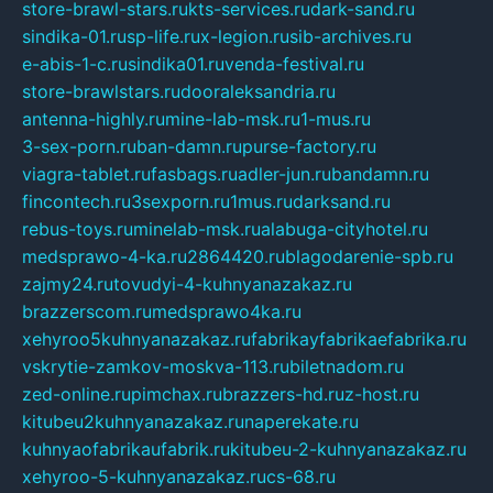
store-brawl-stars.ru
kts-services.ru
dark-sand.ru
sindika-01.ru
sp-life.ru
x-legion.ru
sib-archives.ru
e-abis-1-c.ru
sindika01.ru
venda-festival.ru
store-brawlstars.ru
dooraleksandria.ru
antenna-highly.ru
mine-lab-msk.ru
1-mus.ru
3-sex-porn.ru
ban-damn.ru
purse-factory.ru
viagra-tablet.ru
fasbags.ru
adler-jun.ru
bandamn.ru
fincontech.ru
3sexporn.ru
1mus.ru
darksand.ru
rebus-toys.ru
minelab-msk.ru
alabuga-cityhotel.ru
medsprawo-4-ka.ru
2864420.ru
blagodarenie-spb.ru
zajmy24.ru
tovudyi-4-kuhnyanazakaz.ru
brazzerscom.ru
medsprawo4ka.ru
xehyroo5kuhnyanazakaz.ru
fabrikayfabrikaefabrika.ru
vskrytie-zamkov-moskva-113.ru
biletnadom.ru
zed-online.ru
pimchax.ru
brazzers-hd.ru
z-host.ru
kitubeu2kuhnyanazakaz.ru
naperekate.ru
kuhnyaofabrikaufabrik.ru
kitubeu-2-kuhnyanazakaz.ru
xehyroo-5-kuhnyanazakaz.ru
cs-68.ru