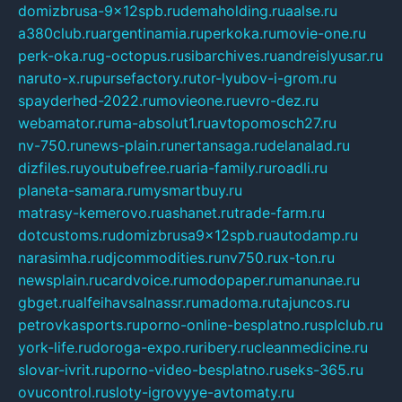
domizbrusa-9x12spb.ru
demaholding.ru
aalse.ru
a380club.ru
argentinamia.ru
perkoka.ru
movie-one.ru
perk-oka.ru
g-octopus.ru
sibarchives.ru
andreislyusar.ru
naruto-x.ru
pursefactory.ru
tor-lyubov-i-grom.ru
spayderhed-2022.ru
movieone.ru
evro-dez.ru
webamator.ru
ma-absolut1.ru
avtopomosch27.ru
nv-750.ru
news-plain.ru
nertansaga.ru
delanalad.ru
dizfiles.ru
youtubefree.ru
aria-family.ru
roadli.ru
planeta-samara.ru
mysmartbuy.ru
matrasy-kemerovo.ru
ashanet.ru
trade-farm.ru
dotcustoms.ru
domizbrusa9x12spb.ru
autodamp.ru
narasimha.ru
djcommodities.ru
nv750.ru
x-ton.ru
newsplain.ru
cardvoice.ru
modopaper.ru
manunae.ru
gbget.ru
alfeihavsalnassr.ru
madoma.ru
tajuncos.ru
petrovkasports.ru
porno-online-besplatno.ru
splclub.ru
york-life.ru
doroga-expo.ru
ribery.ru
cleanmedicine.ru
slovar-ivrit.ru
porno-video-besplatno.ru
seks-365.ru
ovucontrol.ru
sloty-igrovyye-avtomaty.ru