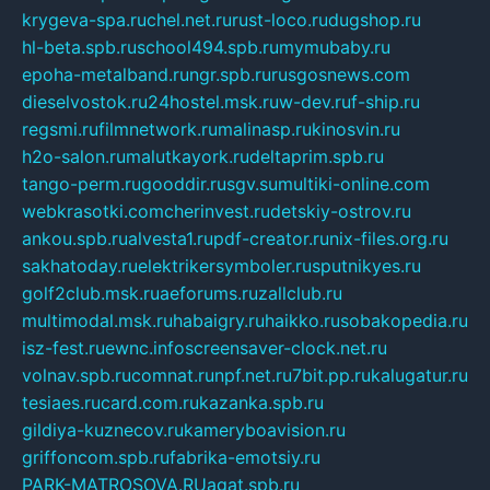
krygeva-spa.ru
chel.net.ru
rust-loco.ru
dugshop.ru
hl-beta.spb.ru
school494.spb.ru
mymubaby.ru
epoha-metalband.ru
ngr.spb.ru
rusgosnews.com
dieselvostok.ru
24hostel.msk.ru
w-dev.ru
f-ship.ru
regsmi.ru
filmnetwork.ru
malinasp.ru
kinosvin.ru
h2o-salon.ru
malutkayork.ru
deltaprim.spb.ru
tango-perm.ru
gooddir.ru
sgv.su
multiki-online.com
webkrasotki.com
cherinvest.ru
detskiy-ostrov.ru
ankou.spb.ru
alvesta1.ru
pdf-creator.ru
nix-files.org.ru
sakhatoday.ru
elektrikersymboler.ru
sputnikyes.ru
golf2club.msk.ru
aeforums.ru
zallclub.ru
multimodal.msk.ru
habaigry.ru
haikko.ru
sobakopedia.ru
isz-fest.ru
ewnc.info
screensaver-clock.net.ru
volnav.spb.ru
comnat.ru
npf.net.ru
7bit.pp.ru
kalugatur.ru
tesiaes.ru
card.com.ru
kazanka.spb.ru
gildiya-kuznecov.ru
kameryboavision.ru
griffoncom.spb.ru
fabrika-emotsiy.ru
PARK-MATROSOVA.RU
agat.spb.ru