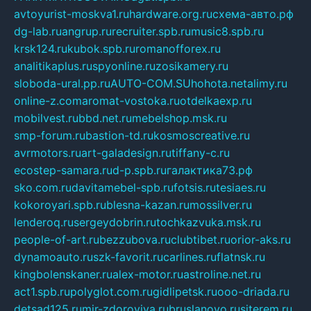
avtoyurist-moskva1.ru
hardware.org.ru
схема-авто.рф
dg-lab.ru
angrup.ru
recruiter.spb.ru
music8.spb.ru
krsk124.ru
kubok.spb.ru
romanofforex.ru
analitikaplus.ru
spyonline.ru
zosikamery.ru
sloboda-ural.pp.ru
AUTO-COM.SU
hohota.net
alimy.ru
online-z.com
aromat-vostoka.ru
otdelkaexp.ru
mobilvest.ru
bbd.net.ru
mebelshop.msk.ru
smp-forum.ru
bastion-td.ru
kosmoscreative.ru
avrmotors.ru
art-galadesign.ru
tiffany-c.ru
ecostep-samara.ru
d-p.spb.ru
галактика73.рф
sko.com.ru
davitamebel-spb.ru
fotsis.ru
tesiaes.ru
kokoroyari.spb.ru
blesna-kazan.ru
mossilver.ru
lenderoq.ru
sergeydobrin.ru
tochkazvuka.msk.ru
people-of-art.ru
bezzubova.ru
clubtibet.ru
orior-aks.ru
dynamoauto.ru
szk-favorit.ru
carlines.ru
flatnsk.ru
kingbolenskaner.ru
alex-motor.ru
astroline.net.ru
act1.spb.ru
polyglot.com.ru
gidlipetsk.ru
ooo-driada.ru
detsad125.ru
mir-zdoroviya.ru
bruslanovo.ru
siterem.ru