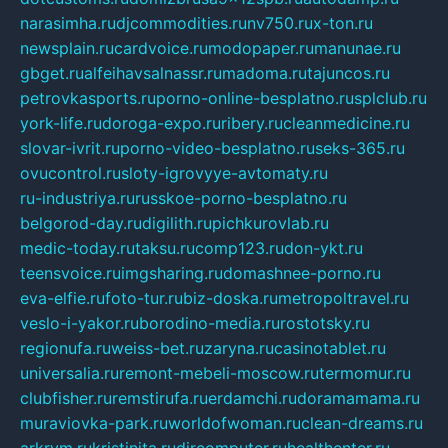
narasimha.ru
djcommodities.ru
nv750.ru
x-ton.ru
newsplain.ru
cardvoice.ru
modopaper.ru
manunae.ru
gbget.ru
alfeihavsalnassr.ru
madoma.ru
tajuncos.ru
petrovkasports.ru
porno-online-besplatno.ru
splclub.ru
york-life.ru
doroga-expo.ru
ribery.ru
cleanmedicine.ru
slovar-ivrit.ru
porno-video-besplatno.ru
seks-365.ru
ovucontrol.ru
sloty-igrovyye-avtomaty.ru
ru-industriya.ru
russkoe-porno-besplatno.ru
belgorod-day.ru
digilith.ru
pichkurovlab.ru
medic-today.ru
taksu.ru
comp123.ru
don-ykt.ru
teensvoice.ru
imgsharing.ru
domashnee-porno.ru
eva-elfie.ru
foto-tur.ru
biz-doska.ru
metropoltravel.ru
veslo-i-yakor.ru
borodino-media.ru
rostotsky.ru
regionufa.ru
weiss-bet.ru
zaryna.ru
casinotablet.ru
universalia.ru
remont-mebeli-moscow.ru
termomur.ru
clubfisher.ru
remstirufa.ru
erdamchi.ru
doramamama.ru
muraviovka-park.ru
worldofwoman.ru
clean-dreams.ru