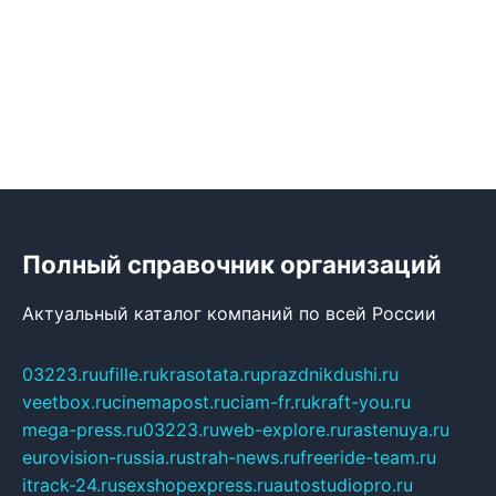
Полный справочник организаций
Актуальный каталог компаний по всей России
03223.ru
ufille.ru
krasotata.ru
prazdnikdushi.ru
veetbox.ru
cinemapost.ru
ciam-fr.ru
kraft-you.ru
mega-press.ru
03223.ru
web-explore.ru
rastenuya.ru
eurovision-russia.ru
strah-news.ru
freeride-team.ru
itrack-24.ru
sexshopexpress.ru
autostudiopro.ru