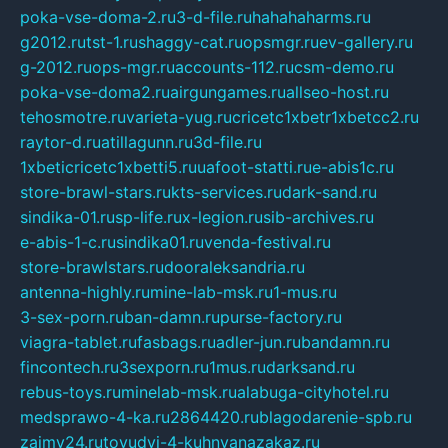
poka-vse-doma-2.ru
3-d-file.ru
hahahaharms.ru
g2012.ru
tst-1.ru
shaggy-cat.ru
opsmgr.ru
ev-gallery.ru
g-2012.ru
ops-mgr.ru
accounts-112.ru
csm-demo.ru
poka-vse-doma2.ru
airgungames.ru
allseo-host.ru
tehosmotre.ru
varieta-yug.ru
cricetc1xbetr1xbetcc2.ru
raytor-d.ru
atillagunn.ru
3d-file.ru
1xbeticricetc1xbetti5.ru
uafoot-statti.ru
e-abis1c.ru
store-brawl-stars.ru
kts-services.ru
dark-sand.ru
sindika-01.ru
sp-life.ru
x-legion.ru
sib-archives.ru
e-abis-1-c.ru
sindika01.ru
venda-festival.ru
store-brawlstars.ru
dooraleksandria.ru
antenna-highly.ru
mine-lab-msk.ru
1-mus.ru
3-sex-porn.ru
ban-damn.ru
purse-factory.ru
viagra-tablet.ru
fasbags.ru
adler-jun.ru
bandamn.ru
fincontech.ru
3sexporn.ru
1mus.ru
darksand.ru
rebus-toys.ru
minelab-msk.ru
alabuga-cityhotel.ru
medsprawo-4-ka.ru
2864420.ru
blagodarenie-spb.ru
zajmy24.ru
tovudyi-4-kuhnyanazakaz.ru