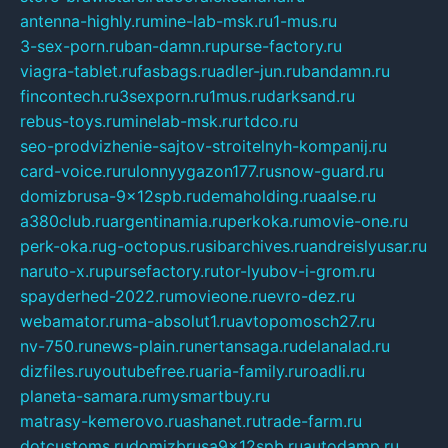
antenna-highly.ru
mine-lab-msk.ru
1-mus.ru
3-sex-porn.ru
ban-damn.ru
purse-factory.ru
viagra-tablet.ru
fasbags.ru
adler-jun.ru
bandamn.ru
fincontech.ru
3sexporn.ru
1mus.ru
darksand.ru
rebus-toys.ru
minelab-msk.ru
rtdco.ru
seo-prodvizhenie-sajtov-stroitelnyh-kompanij.ru
card-voice.ru
rulonnyygazon177.ru
snow-guard.ru
domizbrusa-9x12spb.ru
demaholding.ru
aalse.ru
a380club.ru
argentinamia.ru
perkoka.ru
movie-one.ru
perk-oka.ru
g-octopus.ru
sibarchives.ru
andreislyusar.ru
naruto-x.ru
pursefactory.ru
tor-lyubov-i-grom.ru
spayderhed-2022.ru
movieone.ru
evro-dez.ru
webamator.ru
ma-absolut1.ru
avtopomosch27.ru
nv-750.ru
news-plain.ru
nertansaga.ru
delanalad.ru
dizfiles.ru
youtubefree.ru
aria-family.ru
roadli.ru
planeta-samara.ru
mysmartbuy.ru
matrasy-kemerovo.ru
ashanet.ru
trade-farm.ru
dotcustoms.ru
domizbrusa9x12spb.ru
autodamp.ru