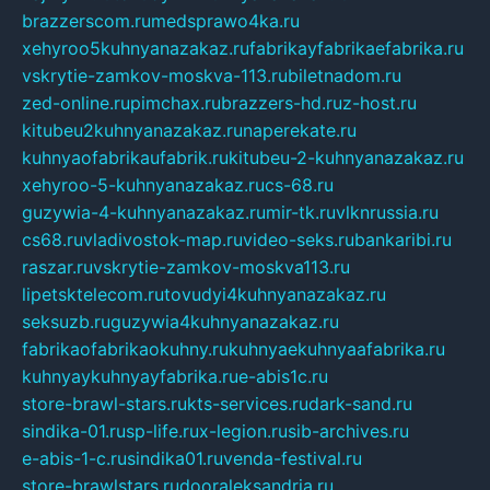
brazzerscom.ru
medsprawo4ka.ru
xehyroo5kuhnyanazakaz.ru
fabrikayfabrikaefabrika.ru
vskrytie-zamkov-moskva-113.ru
biletnadom.ru
zed-online.ru
pimchax.ru
brazzers-hd.ru
z-host.ru
kitubeu2kuhnyanazakaz.ru
naperekate.ru
kuhnyaofabrikaufabrik.ru
kitubeu-2-kuhnyanazakaz.ru
xehyroo-5-kuhnyanazakaz.ru
cs-68.ru
guzywia-4-kuhnyanazakaz.ru
mir-tk.ru
vlknrussia.ru
cs68.ru
vladivostok-map.ru
video-seks.ru
bankaribi.ru
raszar.ru
vskrytie-zamkov-moskva113.ru
lipetsktelecom.ru
tovudyi4kuhnyanazakaz.ru
seksuzb.ru
guzywia4kuhnyanazakaz.ru
fabrikaofabrikaokuhny.ru
kuhnyaekuhnyaafabrika.ru
kuhnyaykuhnyayfabrika.ru
e-abis1c.ru
store-brawl-stars.ru
kts-services.ru
dark-sand.ru
sindika-01.ru
sp-life.ru
x-legion.ru
sib-archives.ru
e-abis-1-c.ru
sindika01.ru
venda-festival.ru
store-brawlstars.ru
dooraleksandria.ru