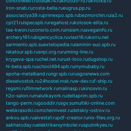
controlweb1.ru
tdsak74.ru
kinzozo-ru.ru
kvotka.ru
iron-snab.ru
costa-bella.ru
eugrus.pp.ru
associaciya39.ru
primexpo.spb.ru
bezmorchin.ru
ia2.ru
cpt21.ru
ispecspb.ru
regahost.ru
kolosok-elita.ru
tae-kwon.ru
consrio.com.ru
insiam.ru
avegainfo.ru
archery161.ru
bigencyclica.ru
vlast16.ru
korru.net
sarmiento.spb.su
extelopedia.ru
lammin-suo.spb.ru
iskatour.spb.ru
snpi.org.ru
running-line.ru
krygeva-spa.ru
chel.net.ru
rust-loco.ru
dugshop.ru
hl-beta.spb.ru
school494.spb.ru
mymubaby.ru
epoha-metalband.ru
ngr.spb.ru
rusgosnews.com
dieselvostok.ru
24hostel.msk.ru
w-dev.ru
f-ship.ru
regsmi.ru
filmnetwork.ru
malinasp.ru
kinosvin.ru
h2o-salon.ru
malutkayork.ru
deltaprim.spb.ru
tango-perm.ru
gooddir.ru
sgv.su
multiki-online.com
webkrasotki.com
cherinvest.ru
detskiy-ostrov.ru
ankou.spb.ru
alvesta1.ru
pdf-creator.ru
nix-files.org.ru
sakhatoday.ru
elektrikersymboler.ru
sputnikyes.ru