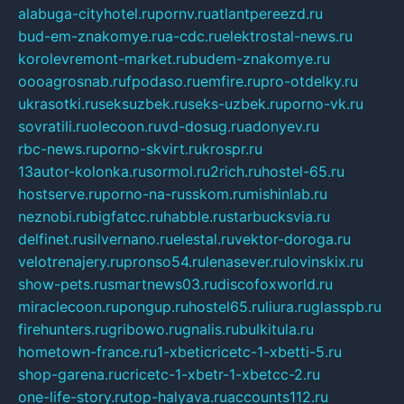
alabuga-cityhotel.ru
pornv.ru
atlantpereezd.ru
bud-em-znakomye.ru
a-cdc.ru
elektrostal-news.ru
korolevremont-market.ru
budem-znakomye.ru
oooagrosnab.ru
fpodaso.ru
emfire.ru
pro-otdelky.ru
ukrasotki.ru
seksuzbek.ru
seks-uzbek.ru
porno-vk.ru
sovratili.ru
olecoon.ru
vd-dosug.ru
adonyev.ru
rbc-news.ru
porno-skvirt.ru
krospr.ru
13autor-kolonka.ru
sormol.ru
2rich.ru
hostel-65.ru
hostserve.ru
porno-na-russkom.ru
mishinlab.ru
neznobi.ru
bigfatcc.ru
habble.ru
starbucksvia.ru
delfinet.ru
silvernano.ru
elestal.ru
vektor-doroga.ru
velotrenajery.ru
pronso54.ru
lenasever.ru
lovinskix.ru
show-pets.ru
smartnews03.ru
discofoxworld.ru
miraclecoon.ru
pongup.ru
hostel65.ru
liura.ru
glasspb.ru
firehunters.ru
gribowo.ru
gnalis.ru
bulkitula.ru
hometown-france.ru
1-xbeticricetc-1-xbetti-5.ru
shop-garena.ru
cricetc-1-xbetr-1-xbetcc-2.ru
one-life-story.ru
top-halyava.ru
accounts112.ru