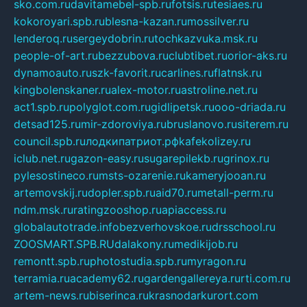
sko.com.ru
davitamebel-spb.ru
fotsis.ru
tesiaes.ru
kokoroyari.spb.ru
blesna-kazan.ru
mossilver.ru
lenderoq.ru
sergeydobrin.ru
tochkazvuka.msk.ru
people-of-art.ru
bezzubova.ru
clubtibet.ru
orior-aks.ru
dynamoauto.ru
szk-favorit.ru
carlines.ru
flatnsk.ru
kingbolenskaner.ru
alex-motor.ru
astroline.net.ru
act1.spb.ru
polyglot.com.ru
gidlipetsk.ru
ooo-driada.ru
detsad125.ru
mir-zdoroviya.ru
bruslanovo.ru
siterem.ru
council.spb.ru
лодкипатриот.рф
kafekolizey.ru
iclub.net.ru
gazon-easy.ru
sugarepilekb.ru
grinox.ru
pylesostineco.ru
msts-ozarenie.ru
kameryjooan.ru
artemovskij.ru
dopler.spb.ru
aid70.ru
metall-perm.ru
ndm.msk.ru
ratingzooshop.ru
apiaccess.ru
globalautotrade.info
bezverhovskoe.ru
drsschool.ru
ZOOSMART.SPB.RU
dalakony.ru
medikijob.ru
remontt.spb.ru
photostudia.spb.ru
myragon.ru
terramia.ru
academy62.ru
gardengallereya.ru
rti.com.ru
artem-news.ru
biserinca.ru
krasnodarkurort.com