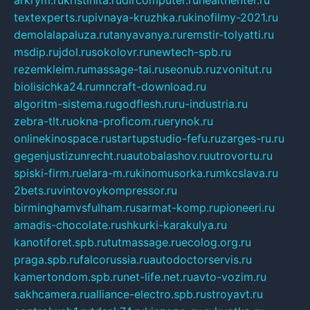
arkrym.ru
kristinita.ru
dircomputer.ru
healthenter.ru
textexperts.ru
pivnaya-kruzhka.ru
kinofilmy-2021.ru
demolalapaluza.ru
tanyavanya.ru
remstir-tolyatti.ru
msdip.ru
jdol.ru
sokolovr.ru
newtech-spb.ru
rezemkleim.ru
massage-tai.ru
seonub.ru
zvonitut.ru
biolisichka24.ru
mncraft-download.ru
algoritm-sistema.ru
godflesh.ru
ru-industria.ru
zebra-tlt.ru
okna-proficom.ru
erynok.ru
onlinekinospace.ru
startupstudio-fefu.ru
zarges-ru.ru
gegenjustizunrecht.ru
autobalashov.ru
utrovortu.ru
spiski-firm.ru
elara-m.ru
kinomusorka.ru
mkcslava.ru
2bets.ru
vintovoykompressor.ru
birminghamvsfulham.ru
sarmat-komp.ru
pioneeri.ru
amadis-chocolate.ru
shkurki-karakulya.ru
kanotiforet.spb.ru
tutmassage.ru
ecolog.org.ru
praga.spb.ru
falcorussia.ru
autodoctorservis.ru
kamertondom.spb.ru
net-life.net.ru
avto-vozim.ru
sakhcamera.ru
alliance-electro.spb.ru
stroyavt.ru