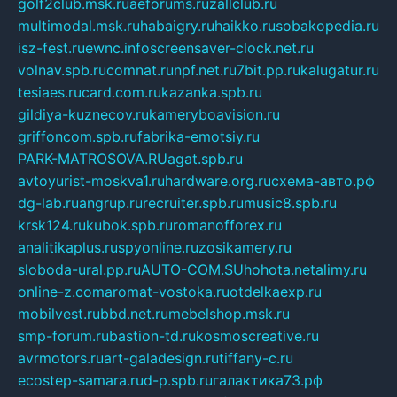
golf2club.msk.ru
aeforums.ru
zallclub.ru
multimodal.msk.ru
habaigry.ru
haikko.ru
sobakopedia.ru
isz-fest.ru
ewnc.info
screensaver-clock.net.ru
volnav.spb.ru
comnat.ru
npf.net.ru
7bit.pp.ru
kalugatur.ru
tesiaes.ru
card.com.ru
kazanka.spb.ru
gildiya-kuznecov.ru
kameryboavision.ru
griffoncom.spb.ru
fabrika-emotsiy.ru
PARK-MATROSOVA.RU
agat.spb.ru
avtoyurist-moskva1.ru
hardware.org.ru
схема-авто.рф
dg-lab.ru
angrup.ru
recruiter.spb.ru
music8.spb.ru
krsk124.ru
kubok.spb.ru
romanofforex.ru
analitikaplus.ru
spyonline.ru
zosikamery.ru
sloboda-ural.pp.ru
AUTO-COM.SU
hohota.net
alimy.ru
online-z.com
aromat-vostoka.ru
otdelkaexp.ru
mobilvest.ru
bbd.net.ru
mebelshop.msk.ru
smp-forum.ru
bastion-td.ru
kosmoscreative.ru
avrmotors.ru
art-galadesign.ru
tiffany-c.ru
ecostep-samara.ru
d-p.spb.ru
галактика73.рф