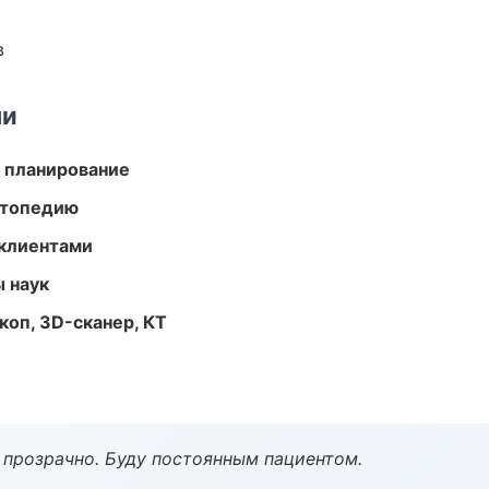
в
ми
 планирование
ортопедию
 клиентами
ы наук
оп, 3D-сканер, КТ
ё прозрачно. Буду постоянным пациентом.