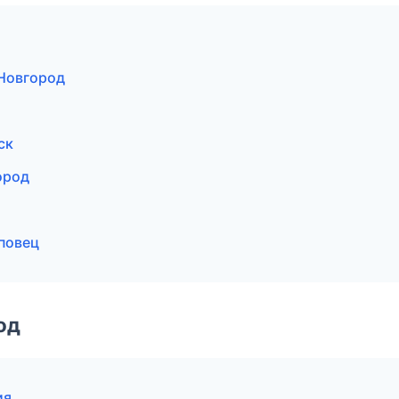
 Новгород
ск
ород
повец
од
ия