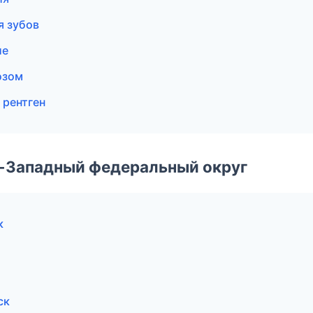
я зубов
ие
озом
 рентген
о-Западный федеральный округ
к
ск