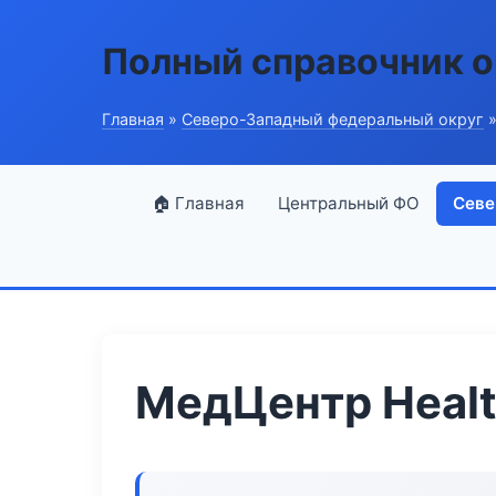
Полный справочник о
Главная
»
Северо-Западный федеральный округ
»
🏠 Главная
Центральный ФО
Севе
МедЦентр Healt