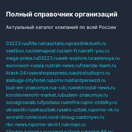
Полный справочник организаций
Актуальный каталог компаний по всей России
03223.ru
ufille.ru
krasotata.ru
prazdnikdushi.ru
veetbox.ru
cinemapost.ru
ciam-fr.ru
kraft-you.ru
mega-press.ru
03223.ru
web-explore.ru
rastenuya.ru
eurovision-russia.ru
strah-news.ru
freeride-team.ru
itrack-24.ru
sexshopexpress.ru
autostudiopro.ru
alabuga-cityhotel.ru
pornv.ru
atlantpereezd.ru
bud-em-znakomye.ru
a-cdc.ru
elektrostal-news.ru
korolevremont-market.ru
budem-znakomye.ru
oooagrosnab.ru
fpodaso.ru
emfire.ru
pro-otdelky.ru
ukrasotki.ru
seksuzbek.ru
seks-uzbek.ru
porno-vk.ru
sovratili.ru
olecoon.ru
vd-dosug.ru
adonyev.ru
rbc-news.ru
porno-skvirt.ru
krospr.ru
13autor-kolonka.ru
sormol.ru
2rich.ru
hostel-65.ru