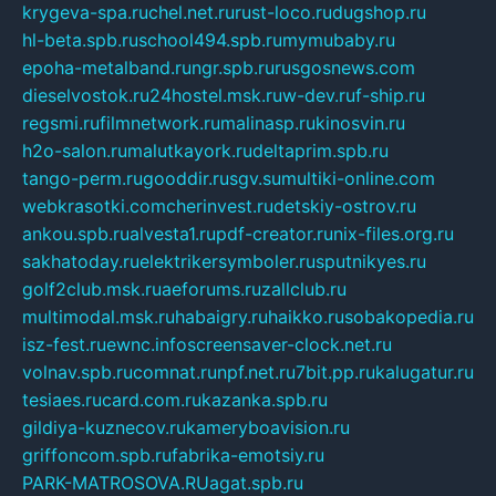
krygeva-spa.ru
chel.net.ru
rust-loco.ru
dugshop.ru
hl-beta.spb.ru
school494.spb.ru
mymubaby.ru
epoha-metalband.ru
ngr.spb.ru
rusgosnews.com
dieselvostok.ru
24hostel.msk.ru
w-dev.ru
f-ship.ru
regsmi.ru
filmnetwork.ru
malinasp.ru
kinosvin.ru
h2o-salon.ru
malutkayork.ru
deltaprim.spb.ru
tango-perm.ru
gooddir.ru
sgv.su
multiki-online.com
webkrasotki.com
cherinvest.ru
detskiy-ostrov.ru
ankou.spb.ru
alvesta1.ru
pdf-creator.ru
nix-files.org.ru
sakhatoday.ru
elektrikersymboler.ru
sputnikyes.ru
golf2club.msk.ru
aeforums.ru
zallclub.ru
multimodal.msk.ru
habaigry.ru
haikko.ru
sobakopedia.ru
isz-fest.ru
ewnc.info
screensaver-clock.net.ru
volnav.spb.ru
comnat.ru
npf.net.ru
7bit.pp.ru
kalugatur.ru
tesiaes.ru
card.com.ru
kazanka.spb.ru
gildiya-kuznecov.ru
kameryboavision.ru
griffoncom.spb.ru
fabrika-emotsiy.ru
PARK-MATROSOVA.RU
agat.spb.ru