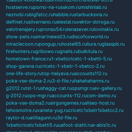
hostserve.ru
porno-na-russkom.ru
mishinlab.ru
neznobi.ru
bigfatcc.ru
habble.ru
starbucksvia.ru
delfinet.ru
silvernano.ru
elestal.ru
vektor-doroga.ru
velotrenajery.ru
pronso54.ru
lenasever.ru
lovinskix.ru
show-pets.ru
smartnews03.ru
discofoxworld.ru
miraclecoon.ru
pongup.ru
hostel65.ru
liura.ru
glasspb.ru
firehunters.ru
gribowo.ru
gnalis.ru
bulkitula.ru
hometown-france.ru
1-xbeticricetc-1-xbetti-5.ru
shop-garena.ru
cricetc-1-xbetr-1-xbetcc-2.ru
one-life-story.ru
top-halyava.ru
accounts112.ru
poka-vse-doma-2.ru
3-d-file.ru
hahahaharms.ru
g2012.ru
tst-1.ru
shaggy-cat.ru
opsmgr.ru
ev-gallery.ru
g-2012.ru
ops-mgr.ru
accounts-112.ru
csm-demo.ru
poka-vse-doma2.ru
airgungames.ru
allseo-host.ru
tehosmotre.ru
varieta-yug.ru
cricetc1xbetr1xbetcc2.ru
raytor-d.ru
atillagunn.ru
3d-file.ru
1xbeticricetc1xbetti5.ru
uafoot-statti.ru
e-abis1c.ru