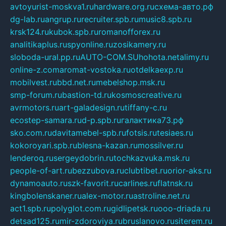
avtoyurist-moskva1.ru
hardware.org.ru
схема-авто.рф
dg-lab.ru
angrup.ru
recruiter.spb.ru
music8.spb.ru
krsk124.ru
kubok.spb.ru
romanofforex.ru
analitikaplus.ru
spyonline.ru
zosikamery.ru
sloboda-ural.pp.ru
AUTO-COM.SU
hohota.net
alimy.ru
online-z.com
aromat-vostoka.ru
otdelkaexp.ru
mobilvest.ru
bbd.net.ru
mebelshop.msk.ru
smp-forum.ru
bastion-td.ru
kosmoscreative.ru
avrmotors.ru
art-galadesign.ru
tiffany-c.ru
ecostep-samara.ru
d-p.spb.ru
галактика73.рф
sko.com.ru
davitamebel-spb.ru
fotsis.ru
tesiaes.ru
kokoroyari.spb.ru
blesna-kazan.ru
mossilver.ru
lenderoq.ru
sergeydobrin.ru
tochkazvuka.msk.ru
people-of-art.ru
bezzubova.ru
clubtibet.ru
orior-aks.ru
dynamoauto.ru
szk-favorit.ru
carlines.ru
flatnsk.ru
kingbolenskaner.ru
alex-motor.ru
astroline.net.ru
act1.spb.ru
polyglot.com.ru
gidlipetsk.ru
ooo-driada.ru
detsad125.ru
mir-zdoroviya.ru
bruslanovo.ru
siterem.ru