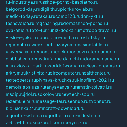
ru-industriya.ru
russkoe-porno-besplatno.ru
belgorod-day.ru
digilith.ru
pichkurovlab.ru
medic-today.ru
taksu.ru
comp123.ru
don-ykt.ru
teensvoice.ru
imgsharing.ru
domashnee-porno.ru
eva-elfie.ru
foto-tur.ru
biz-doska.ru
metropoltravel.ru
veslo-i-yakor.ru
borodino-media.ru
rostotsky.ru
regionufa.ru
weiss-bet.ru
zaryna.ru
casinotablet.ru
universalia.ru
remont-mebeli-moscow.ru
termomur.ru
clubfisher.ru
remstirufa.ru
erdamchi.ru
doramamama.ru
muraviovka-park.ru
worldofwoman.ru
clean-dreams.ru
arkrym.ru
kristinita.ru
dircomputer.ru
healthenter.ru
textexperts.ru
pivnaya-kruzhka.ru
kinofilmy-2021.ru
demolalapaluza.ru
tanyavanya.ru
remstir-tolyatti.ru
msdip.ru
jdol.ru
sokolovr.ru
newtech-spb.ru
rezemkleim.ru
massage-tai.ru
seonub.ru
zvonitut.ru
biolisichka24.ru
mncraft-download.ru
algoritm-sistema.ru
godflesh.ru
ru-industria.ru
zebra-tlt.ru
okna-proficom.ru
erynok.ru