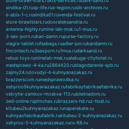
store-brawl-stars.ru
kts-services.ru
dark-sand.ru
sindika-01.ru
sp-life.ru
x-legion.ru
sib-archives.ru
e-abis-1-c.ru
sindika01.ru
venda-festival.ru
store-brawlstars.ru
dooraleksandria.ru
antenna-highly.ru
mine-lab-msk.ru
1-mus.ru
3-sex-porn.ru
ban-damn.ru
purse-factory.ru
viagra-tablet.ru
fasbags.ru
adler-jun.ru
bandamn.ru
fincontech.ru
3sexporn.ru
1mus.ru
darksand.ru
rebus-toys.ru
minelab-msk.ru
alabuga-cityhotel.ru
medsprawo-4-ka.ru
2864420.ru
blagodarenie-spb.ru
zajmy24.ru
tovudyi-4-kuhnyanazakaz.ru
brazzerscom.ru
medsprawo4ka.ru
xehyroo5kuhnyanazakaz.ru
fabrikayfabrikaefabrika.ru
vskrytie-zamkov-moskva-113.ru
biletnadom.ru
zed-online.ru
pimchax.ru
brazzers-hd.ru
z-host.ru
kitubeu2kuhnyanazakaz.ru
naperekate.ru
kuhnyaofabrikaufabrik.ru
kitubeu-2-kuhnyanazakaz.ru
xehyroo-5-kuhnyanazakaz.ru
cs-68.ru