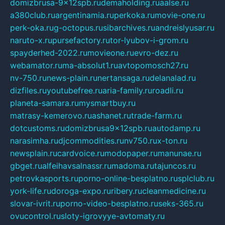
domizbrusa-9x12spb.ru
demaholding.ru
aalse.ru
a380club.ru
argentinamia.ru
perkoka.ru
movie-one.ru
perk-oka.ru
g-octopus.ru
sibarchives.ru
andreislyusar.ru
naruto-x.ru
pursefactory.ru
tor-lyubov-i-grom.ru
spayderhed-2022.ru
movieone.ru
evro-dez.ru
webamator.ru
ma-absolut1.ru
avtopomosch27.ru
nv-750.ru
news-plain.ru
nertansaga.ru
delanalad.ru
dizfiles.ru
youtubefree.ru
aria-family.ru
roadli.ru
planeta-samara.ru
mysmartbuy.ru
matrasy-kemerovo.ru
ashanet.ru
trade-farm.ru
dotcustoms.ru
domizbrusa9x12spb.ru
autodamp.ru
narasimha.ru
djcommodities.ru
nv750.ru
x-ton.ru
newsplain.ru
cardvoice.ru
modopaper.ru
manunae.ru
gbget.ru
alfeihavsalnassr.ru
madoma.ru
tajuncos.ru
petrovkasports.ru
porno-online-besplatno.ru
splclub.ru
york-life.ru
doroga-expo.ru
ribery.ru
cleanmedicine.ru
slovar-ivrit.ru
porno-video-besplatno.ru
seks-365.ru
ovucontrol.ru
sloty-igrovyye-avtomaty.ru