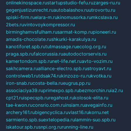
onlinekinospace.ru
startupstudio-fefu.ru
zarges-ru.ru
gegenjustizunrecht.ru
autobalashov.ru
utrovortu.ru
spiski-firm.ru
elara-m.ru
kinomusorka.ru
mkcslava.ru
2bets.ru
vintovoykompressor.ru
birminghamvsfulham.ru
sarmat-komp.ru
pioneeri.ru
amadis-chocolate.ru
shkurki-karakulya.ru
kanotiforet.spb.ru
tutmassage.ru
ecolog.org.ru
praga.spb.ru
falcorussia.ru
autodoctorservis.ru
kamertondom.spb.ru
net-life.net.ru
avto-vozim.ru
sakhcamera.ru
alliance-electro.spb.ru
stroyavt.ru
controlweb1.ru
tdsak74.ru
kinzozo-ru.ru
kvotka.ru
iron-snab.ru
costa-bella.ru
eugrus.pp.ru
associaciya39.ru
primexpo.spb.ru
bezmorchin.ru
ia2.ru
cpt21.ru
ispecspb.ru
regahost.ru
kolosok-elita.ru
tae-kwon.ru
consrio.com.ru
insiam.ru
avegainfo.ru
archery161.ru
bigencyclica.ru
vlast16.ru
korru.net
sarmiento.spb.su
extelopedia.ru
lammin-suo.spb.ru
iskatour.spb.ru
snpi.org.ru
running-line.ru