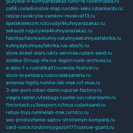
guzywia-4-kuhnyanazakaz.ru
mir-tk.ru
vlknrussia.ru
cs68.ru
vladivostok-map.ru
video-seks.ru
bankaribi.ru
raszar.ru
vskrytie-zamkov-moskva113.ru
lipetsktelecom.ru
tovudyi4kuhnyanazakaz.ru
seksuzb.ru
guzywia4kuhnyanazakaz.ru
fabrikaofabrikaokuhny.ru
kuhnyaekuhnyaafabrika.ru
kuhnyaykuhnyayfabrika.ru
e-abis1c.ru
store-brawl-stars.ru
kts-services.ru
dark-sand.ru
sindika-01.ru
sp-life.ru
x-legion.ru
sib-archives.ru
e-abis-1-c.ru
sindika01.ru
venda-festival.ru
store-brawlstars.ru
dooraleksandria.ru
antenna-highly.ru
mine-lab-msk.ru
1-mus.ru
3-sex-porn.ru
ban-damn.ru
purse-factory.ru
viagra-tablet.ru
fasbags.ru
adler-jun.ru
bandamn.ru
fincontech.ru
3sexporn.ru
1mus.ru
darksand.ru
rebus-toys.ru
minelab-msk.ru
rtdco.ru
seo-prodvizhenie-sajtov-stroitelnyh-kompanij.ru
card-voice.ru
rulonnyygazon177.ru
snow-guard.ru