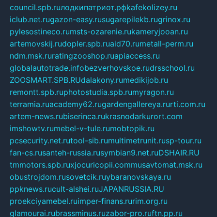
council.spb.ru
лодкипатриот.рф
kafekolizey.ru
iclub.net.ru
gazon-easy.ru
sugarepilekb.ru
grinox.ru
pylesostineco.ru
msts-ozarenie.ru
kameryjooan.ru
artemovskij.ru
dopler.spb.ru
aid70.ru
metall-perm.ru
ndm.msk.ru
ratingzooshop.ru
apiaccess.ru
globalautotrade.info
bezverhovskoe.ru
drsschool.ru
ZOOSMART.SPB.RU
dalakony.ru
medikijob.ru
remontt.spb.ru
photostudia.spb.ru
myragon.ru
terramia.ru
academy62.ru
gardengallereya.ru
rti.com.ru
artem-news.ru
biserinca.ru
krasnodarkurort.com
imshowtv.ru
mebel-v-tule.ru
mobtopik.ru
pcsecurity.net.ru
tool-sib.ru
multimetrunit.ru
sp-tour.ru
fan-cs.ru
santeh-russia.ru
symbian9.net.ru
DSHAIR.RU
tmmotors.spb.ru
xjocuricopii.com
musavtomat.msk.ru
obustrojdom.ru
sovetcik.ru
ybaranovskaya.ru
ppknews.ru
cult-alshei.ru
JAPANRUSSIA.RU
proekciyamebel.ru
imper-finans.ru
rim.org.ru
glamourai.ru
brassminus.ru
zabor-pro.ru
ftn.pp.ru