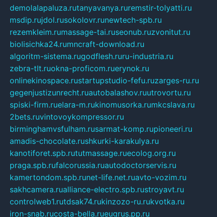
demolalapaluza.ru
tanyavanya.ru
remstir-tolyatti.ru
msdip.ru
jdol.ru
sokolovr.ru
newtech-spb.ru
rezemkleim.ru
massage-tai.ru
seonub.ru
zvonitut.ru
biolisichka24.ru
mncraft-download.ru
algoritm-sistema.ru
godflesh.ru
ru-industria.ru
zebra-tlt.ru
okna-proficom.ru
erynok.ru
onlinekinospace.ru
startupstudio-fefu.ru
zarges-ru.ru
gegenjustizunrecht.ru
autobalashov.ru
utrovortu.ru
spiski-firm.ru
elara-m.ru
kinomusorka.ru
mkcslava.ru
2bets.ru
vintovoykompressor.ru
birminghamvsfulham.ru
sarmat-komp.ru
pioneeri.ru
amadis-chocolate.ru
shkurki-karakulya.ru
kanotiforet.spb.ru
tutmassage.ru
ecolog.org.ru
praga.spb.ru
falcorussia.ru
autodoctorservis.ru
kamertondom.spb.ru
net-life.net.ru
avto-vozim.ru
sakhcamera.ru
alliance-electro.spb.ru
stroyavt.ru
controlweb1.ru
tdsak74.ru
kinzozo-ru.ru
kvotka.ru
iron-snab.ru
costa-bella.ru
eugrus.pp.ru