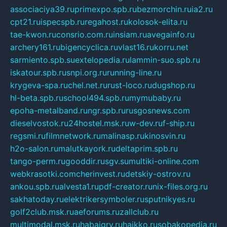
associaciya39.ru
primexpo.spb.ru
bezmorchin.ru
ia2.ru
cpt21.ru
ispecspb.ru
regahost.ru
kolosok-elita.ru
tae-kwon.ru
consrio.com.ru
insiam.ru
avegainfo.ru
archery161.ru
bigencyclica.ru
vlast16.ru
korru.net
sarmiento.spb.su
extelopedia.ru
lammin-suo.spb.ru
iskatour.spb.ru
snpi.org.ru
running-line.ru
krygeva-spa.ru
chel.net.ru
rust-loco.ru
dugshop.ru
hl-beta.spb.ru
school494.spb.ru
mymubaby.ru
epoha-metalband.ru
ngr.spb.ru
rusgosnews.com
dieselvostok.ru
24hostel.msk.ru
w-dev.ru
f-ship.ru
regsmi.ru
filmnetwork.ru
malinasp.ru
kinosvin.ru
h2o-salon.ru
malutkayork.ru
deltaprim.spb.ru
tango-perm.ru
gooddir.ru
sgv.su
multiki-online.com
webkrasotki.com
cherinvest.ru
detskiy-ostrov.ru
ankou.spb.ru
alvesta1.ru
pdf-creator.ru
nix-files.org.ru
sakhatoday.ru
elektrikersymboler.ru
sputnikyes.ru
golf2club.msk.ru
aeforums.ru
zallclub.ru
multimodal.msk.ru
habaigry.ru
haikko.ru
sobakopedia.ru