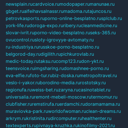
newsplain.ru
cardvoice.ru
modopaper.ru
manunae.ru
gbget.ru
alfeihavsalnassr.ru
madoma.ru
tajuncos.ru
petrovkasports.ru
porno-online-besplatno.ru
splclub.ru
york-life.ru
doroga-expo.ru
ribery.ru
cleanmedicine.ru
slovar-ivrit.ru
porno-video-besplatno.ru
seks-365.ru
ovucontrol.ru
sloty-igrovyye-avtomaty.ru
ru-industriya.ru
russkoe-porno-besplatno.ru
belgorod-day.ru
digilith.ru
pichkurovlab.ru
medic-today.ru
taksu.ru
comp123.ru
don-ykt.ru
teensvoice.ru
imgsharing.ru
domashnee-porno.ru
eva-elfie.ru
foto-tur.ru
biz-doska.ru
metropoltravel.ru
veslo-i-yakor.ru
borodino-media.ru
rostotsky.ru
regionufa.ru
weiss-bet.ru
zaryna.ru
casinotablet.ru
universalia.ru
remont-mebeli-moscow.ru
termomur.ru
clubfisher.ru
remstirufa.ru
erdamchi.ru
doramamama.ru
muraviovka-park.ru
worldofwoman.ru
clean-dreams.ru
arkrym.ru
kristinita.ru
dircomputer.ru
healthenter.ru
textexperts.ru
pivnaya-kruzhka.ru
kinofilmy-2021.ru