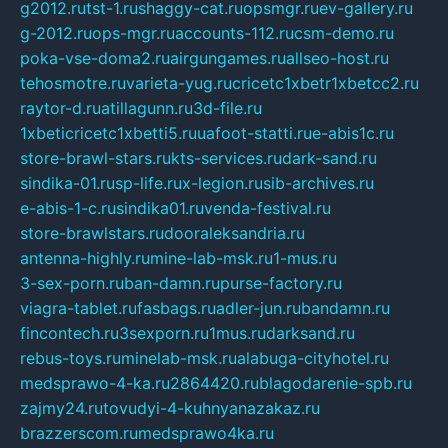
g2012.ru
tst-1.ru
shaggy-cat.ru
opsmgr.ru
ev-gallery.ru
g-2012.ru
ops-mgr.ru
accounts-112.ru
csm-demo.ru
poka-vse-doma2.ru
airgungames.ru
allseo-host.ru
tehosmotre.ru
varieta-yug.ru
cricetc1xbetr1xbetcc2.ru
raytor-d.ru
atillagunn.ru
3d-file.ru
1xbeticricetc1xbetti5.ru
uafoot-statti.ru
e-abis1c.ru
store-brawl-stars.ru
kts-services.ru
dark-sand.ru
sindika-01.ru
sp-life.ru
x-legion.ru
sib-archives.ru
e-abis-1-c.ru
sindika01.ru
venda-festival.ru
store-brawlstars.ru
dooraleksandria.ru
antenna-highly.ru
mine-lab-msk.ru
1-mus.ru
3-sex-porn.ru
ban-damn.ru
purse-factory.ru
viagra-tablet.ru
fasbags.ru
adler-jun.ru
bandamn.ru
fincontech.ru
3sexporn.ru
1mus.ru
darksand.ru
rebus-toys.ru
minelab-msk.ru
alabuga-cityhotel.ru
medsprawo-4-ka.ru
2864420.ru
blagodarenie-spb.ru
zajmy24.ru
tovudyi-4-kuhnyanazakaz.ru
brazzerscom.ru
medsprawo4ka.ru