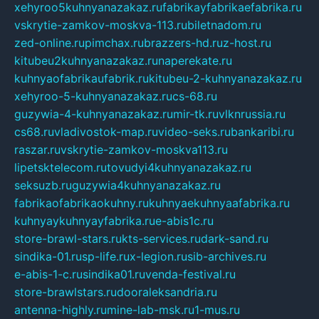
xehyroo5kuhnyanazakaz.ru
fabrikayfabrikaefabrika.ru
vskrytie-zamkov-moskva-113.ru
biletnadom.ru
zed-online.ru
pimchax.ru
brazzers-hd.ru
z-host.ru
kitubeu2kuhnyanazakaz.ru
naperekate.ru
kuhnyaofabrikaufabrik.ru
kitubeu-2-kuhnyanazakaz.ru
xehyroo-5-kuhnyanazakaz.ru
cs-68.ru
guzywia-4-kuhnyanazakaz.ru
mir-tk.ru
vlknrussia.ru
cs68.ru
vladivostok-map.ru
video-seks.ru
bankaribi.ru
raszar.ru
vskrytie-zamkov-moskva113.ru
lipetsktelecom.ru
tovudyi4kuhnyanazakaz.ru
seksuzb.ru
guzywia4kuhnyanazakaz.ru
fabrikaofabrikaokuhny.ru
kuhnyaekuhnyaafabrika.ru
kuhnyaykuhnyayfabrika.ru
e-abis1c.ru
store-brawl-stars.ru
kts-services.ru
dark-sand.ru
sindika-01.ru
sp-life.ru
x-legion.ru
sib-archives.ru
e-abis-1-c.ru
sindika01.ru
venda-festival.ru
store-brawlstars.ru
dooraleksandria.ru
antenna-highly.ru
mine-lab-msk.ru
1-mus.ru