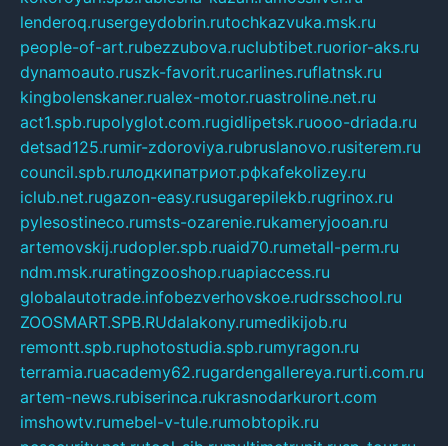
lenderoq.ru
sergeydobrin.ru
tochkazvuka.msk.ru
people-of-art.ru
bezzubova.ru
clubtibet.ru
orior-aks.ru
dynamoauto.ru
szk-favorit.ru
carlines.ru
flatnsk.ru
kingbolenskaner.ru
alex-motor.ru
astroline.net.ru
act1.spb.ru
polyglot.com.ru
gidlipetsk.ru
ooo-driada.ru
detsad125.ru
mir-zdoroviya.ru
bruslanovo.ru
siterem.ru
council.spb.ru
лодкипатриот.рф
kafekolizey.ru
iclub.net.ru
gazon-easy.ru
sugarepilekb.ru
grinox.ru
pylesostineco.ru
msts-ozarenie.ru
kameryjooan.ru
artemovskij.ru
dopler.spb.ru
aid70.ru
metall-perm.ru
ndm.msk.ru
ratingzooshop.ru
apiaccess.ru
globalautotrade.info
bezverhovskoe.ru
drsschool.ru
ZOOSMART.SPB.RU
dalakony.ru
medikijob.ru
remontt.spb.ru
photostudia.spb.ru
myragon.ru
terramia.ru
academy62.ru
gardengallereya.ru
rti.com.ru
artem-news.ru
biserinca.ru
krasnodarkurort.com
imshowtv.ru
mebel-v-tule.ru
mobtopik.ru
pcsecurity.net.ru
tool-sib.ru
multimetrunit.ru
sp-tour.ru