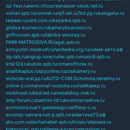
isz-fest.ru
ewnc.info
screensaver-clock.net.ru
volnav.spb.ru
comnat.ru
npf.net.ru
7bit.pp.ru
kalugatur.ru
tesiaes.ru
card.com.ru
kazanka.spb.ru
gildiya-kuznecov.ru
kameryboavision.ru
griffoncom.spb.ru
fabrika-emotsiy.ru
PARK-MATROSOVA.RU
agat.spb.ru
avtoyurist-moskva1.ru
hardware.org.ru
схема-авто.рф
dg-lab.ru
angrup.ru
recruiter.spb.ru
music8.spb.ru
krsk124.ru
kubok.spb.ru
romanofforex.ru
analitikaplus.ru
spyonline.ru
zosikamery.ru
sloboda-ural.pp.ru
AUTO-COM.SU
hohota.net
alimy.ru
online-z.com
aromat-vostoka.ru
otdelkaexp.ru
mobilvest.ru
bbd.net.ru
mebelshop.msk.ru
smp-forum.ru
bastion-td.ru
kosmoscreative.ru
avrmotors.ru
art-galadesign.ru
tiffany-c.ru
ecostep-samara.ru
d-p.spb.ru
галактика73.рф
sko.com.ru
davitamebel-spb.ru
fotsis.ru
tesiaes.ru
kokoroyari.spb.ru
blesna-kazan.ru
mossilver.ru