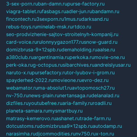
3-sex-porn.ru
ban-damn.ru
purse-factory.ru
viagra-tablet.ru
fasbags.ru
adler-jun.ru
bandamn.ru
fincontech.ru
3sexporn.ru
1mus.ru
darksand.ru
rebus-toys.ru
minelab-msk.ru
rtdco.ru
seo-prodvizhenie-sajtov-stroitelnyh-kompanij.ru
card-voice.ru
rulonnyygazon177.ru
snow-guard.ru
domizbrusa-9x12spb.ru
demaholding.ru
aalse.ru
a380club.ru
argentinamia.ru
perkoka.ru
movie-one.ru
perk-oka.ru
g-octopus.ru
sibarchives.ru
andreislyusar.ru
naruto-x.ru
pursefactory.ru
tor-lyubov-i-grom.ru
spayderhed-2022.ru
movieone.ru
evro-dez.ru
webamator.ru
ma-absolut1.ru
avtopomosch27.ru
nv-750.ru
news-plain.ru
nertansaga.ru
delanalad.ru
dizfiles.ru
youtubefree.ru
aria-family.ru
roadli.ru
planeta-samara.ru
mysmartbuy.ru
matrasy-kemerovo.ru
ashanet.ru
trade-farm.ru
dotcustoms.ru
domizbrusa9x12spb.ru
autodamp.ru
narasimha.ru
djcommodities.ru
nv750.ru
x-ton.ru