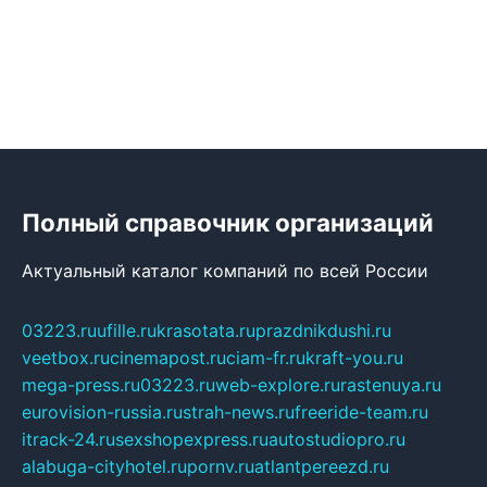
Полный справочник организаций
Актуальный каталог компаний по всей России
03223.ru
ufille.ru
krasotata.ru
prazdnikdushi.ru
veetbox.ru
cinemapost.ru
ciam-fr.ru
kraft-you.ru
mega-press.ru
03223.ru
web-explore.ru
rastenuya.ru
eurovision-russia.ru
strah-news.ru
freeride-team.ru
itrack-24.ru
sexshopexpress.ru
autostudiopro.ru
alabuga-cityhotel.ru
pornv.ru
atlantpereezd.ru