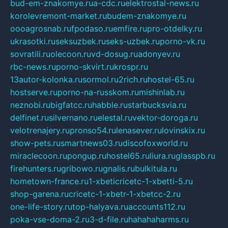
bud-em-znakomye.ru
a-cdc.ru
elektrostal-news.ru
korolevremont-market.ru
budem-znakomye.ru
oooagrosnab.ru
fpodaso.ru
emfire.ru
pro-otdelky.ru
ukrasotki.ru
seksuzbek.ru
seks-uzbek.ru
porno-vk.ru
sovratili.ru
olecoon.ru
vd-dosug.ru
adonyev.ru
rbc-news.ru
porno-skvirt.ru
krospr.ru
13autor-kolonka.ru
sormol.ru
2rich.ru
hostel-65.ru
hostserve.ru
porno-na-russkom.ru
mishinlab.ru
neznobi.ru
bigfatcc.ru
habble.ru
starbucksvia.ru
delfinet.ru
silvernano.ru
elestal.ru
vektor-doroga.ru
velotrenajery.ru
pronso54.ru
lenasever.ru
lovinskix.ru
show-pets.ru
smartnews03.ru
discofoxworld.ru
miraclecoon.ru
pongup.ru
hostel65.ru
liura.ru
glasspb.ru
firehunters.ru
gribowo.ru
gnalis.ru
bulkitula.ru
hometown-france.ru
1-xbeticricetc-1-xbetti-5.ru
shop-garena.ru
cricetc-1-xbetr-1-xbetcc-2.ru
one-life-story.ru
top-halyava.ru
accounts112.ru
poka-vse-doma-2.ru
3-d-file.ru
hahahaharms.ru