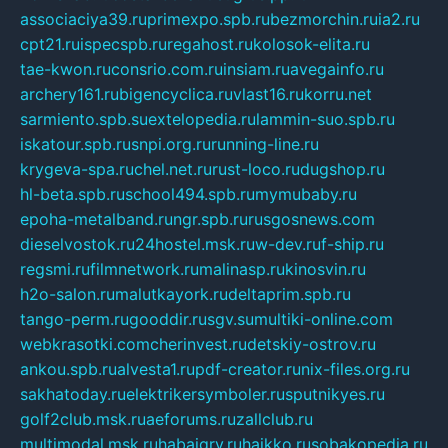
associaciya39.ru
primexpo.spb.ru
bezmorchin.ru
ia2.ru
cpt21.ru
ispecspb.ru
regahost.ru
kolosok-elita.ru
tae-kwon.ru
consrio.com.ru
insiam.ru
avegainfo.ru
archery161.ru
bigencyclica.ru
vlast16.ru
korru.net
sarmiento.spb.su
extelopedia.ru
lammin-suo.spb.ru
iskatour.spb.ru
snpi.org.ru
running-line.ru
krygeva-spa.ru
chel.net.ru
rust-loco.ru
dugshop.ru
hl-beta.spb.ru
school494.spb.ru
mymubaby.ru
epoha-metalband.ru
ngr.spb.ru
rusgosnews.com
dieselvostok.ru
24hostel.msk.ru
w-dev.ru
f-ship.ru
regsmi.ru
filmnetwork.ru
malinasp.ru
kinosvin.ru
h2o-salon.ru
malutkayork.ru
deltaprim.spb.ru
tango-perm.ru
gooddir.ru
sgv.su
multiki-online.com
webkrasotki.com
cherinvest.ru
detskiy-ostrov.ru
ankou.spb.ru
alvesta1.ru
pdf-creator.ru
nix-files.org.ru
sakhatoday.ru
elektrikersymboler.ru
sputnikyes.ru
golf2club.msk.ru
aeforums.ru
zallclub.ru
multimodal.msk.ru
habaigry.ru
haikko.ru
sobakopedia.ru