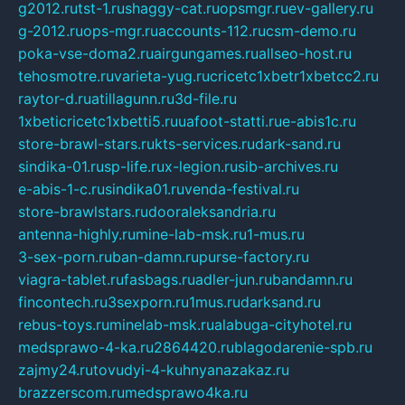
g2012.ru
tst-1.ru
shaggy-cat.ru
opsmgr.ru
ev-gallery.ru
g-2012.ru
ops-mgr.ru
accounts-112.ru
csm-demo.ru
poka-vse-doma2.ru
airgungames.ru
allseo-host.ru
tehosmotre.ru
varieta-yug.ru
cricetc1xbetr1xbetcc2.ru
raytor-d.ru
atillagunn.ru
3d-file.ru
1xbeticricetc1xbetti5.ru
uafoot-statti.ru
e-abis1c.ru
store-brawl-stars.ru
kts-services.ru
dark-sand.ru
sindika-01.ru
sp-life.ru
x-legion.ru
sib-archives.ru
e-abis-1-c.ru
sindika01.ru
venda-festival.ru
store-brawlstars.ru
dooraleksandria.ru
antenna-highly.ru
mine-lab-msk.ru
1-mus.ru
3-sex-porn.ru
ban-damn.ru
purse-factory.ru
viagra-tablet.ru
fasbags.ru
adler-jun.ru
bandamn.ru
fincontech.ru
3sexporn.ru
1mus.ru
darksand.ru
rebus-toys.ru
minelab-msk.ru
alabuga-cityhotel.ru
medsprawo-4-ka.ru
2864420.ru
blagodarenie-spb.ru
zajmy24.ru
tovudyi-4-kuhnyanazakaz.ru
brazzerscom.ru
medsprawo4ka.ru