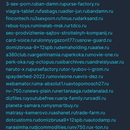
3-sex-porn.ru
ban-damn.ru
purse-factory.ru
viagra-tablet.ru
fasbags.ru
adler-jun.ru
bandamn.ru
fincontech.ru
3sexporn.ru
1mus.ru
darksand.ru
rebus-toys.ru
minelab-msk.ru
rtdco.ru
seo-prodvizhenie-sajtov-stroitelnyh-kompanij.ru
card-voice.ru
rulonnyygazon177.ru
snow-guard.ru
domizbrusa-9x12spb.ru
demaholding.ru
aalse.ru
a380club.ru
argentinamia.ru
perkoka.ru
movie-one.ru
perk-oka.ru
g-octopus.ru
sibarchives.ru
andreislyusar.ru
naruto-x.ru
pursefactory.ru
tor-lyubov-i-grom.ru
spayderhed-2022.ru
movieone.ru
evro-dez.ru
webamator.ru
ma-absolut1.ru
avtopomosch27.ru
nv-750.ru
news-plain.ru
nertansaga.ru
delanalad.ru
dizfiles.ru
youtubefree.ru
aria-family.ru
roadli.ru
planeta-samara.ru
mysmartbuy.ru
matrasy-kemerovo.ru
ashanet.ru
trade-farm.ru
dotcustoms.ru
domizbrusa9x12spb.ru
autodamp.ru
narasimha.ru
djcommodities.ru
nv750.ru
x-ton.ru