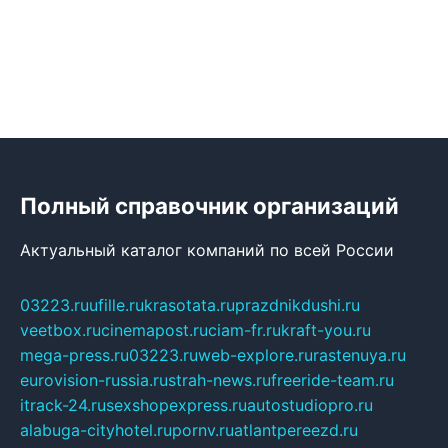
Полный справочник организаций
Актуальный каталог компаний по всей России
03223.ru
ufille.ru
krasotata.ru
prazdnikdushi.ru
veetbox.ru
cinemapost.ru
ciam-fr.ru
kraft-you.ru
mega-press.ru
03223.ru
web-explore.ru
rastenuya.ru
eurovision-russia.ru
strah-news.ru
freeride-team.ru
itrack-24.ru
sexshopexpress.ru
autostudiopro.ru
alabuga-cityhotel.ru
pornv.ru
atlantpereezd.ru