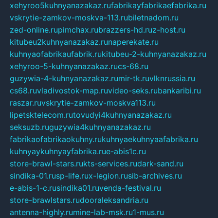
xehyroo5kuhnyanazakaz.ru
fabrikayfabrikaefabrika.ru
vskrytie-zamkov-moskva-113.ru
biletnadom.ru
zed-online.ru
pimchax.ru
brazzers-hd.ru
z-host.ru
kitubeu2kuhnyanazakaz.ru
naperekate.ru
kuhnyaofabrikaufabrik.ru
kitubeu-2-kuhnyanazakaz.ru
xehyroo-5-kuhnyanazakaz.ru
cs-68.ru
guzywia-4-kuhnyanazakaz.ru
mir-tk.ru
vlknrussia.ru
cs68.ru
vladivostok-map.ru
video-seks.ru
bankaribi.ru
raszar.ru
vskrytie-zamkov-moskva113.ru
lipetsktelecom.ru
tovudyi4kuhnyanazakaz.ru
seksuzb.ru
guzywia4kuhnyanazakaz.ru
fabrikaofabrikaokuhny.ru
kuhnyaekuhnyaafabrika.ru
kuhnyaykuhnyayfabrika.ru
e-abis1c.ru
store-brawl-stars.ru
kts-services.ru
dark-sand.ru
sindika-01.ru
sp-life.ru
x-legion.ru
sib-archives.ru
e-abis-1-c.ru
sindika01.ru
venda-festival.ru
store-brawlstars.ru
dooraleksandria.ru
antenna-highly.ru
mine-lab-msk.ru
1-mus.ru