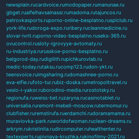
newsplain.ru
cardvoice.ru
modopaper.ru
manunae.ru
gbget.ru
alfeihavsalnassr.ru
madoma.ru
tajuncos.ru
petrovkasports.ru
porno-online-besplatno.ru
splclub.ru
york-life.ru
doroga-expo.ru
ribery.ru
cleanmedicine.ru
slovar-ivrit.ru
porno-video-besplatno.ru
seks-365.ru
ovucontrol.ru
sloty-igrovyye-avtomaty.ru
ru-industriya.ru
russkoe-porno-besplatno.ru
belgorod-day.ru
digilith.ru
pichkurovlab.ru
medic-today.ru
taksu.ru
comp123.ru
don-ykt.ru
teensvoice.ru
imgsharing.ru
domashnee-porno.ru
eva-elfie.ru
foto-tur.ru
biz-doska.ru
metropoltravel.ru
veslo-i-yakor.ru
borodino-media.ru
rostotsky.ru
regionufa.ru
weiss-bet.ru
zaryna.ru
casinotablet.ru
universalia.ru
remont-mebeli-moscow.ru
termomur.ru
clubfisher.ru
remstirufa.ru
erdamchi.ru
doramamama.ru
muraviovka-park.ru
worldofwoman.ru
clean-dreams.ru
arkrym.ru
kristinita.ru
dircomputer.ru
healthenter.ru
textexperts.ru
pivnaya-kruzhka.ru
kinofilmy-2021.ru