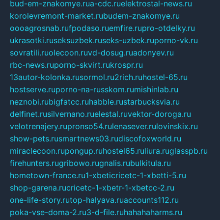
bud-em-znakomye.ru
a-cdc.ru
elektrostal-news.ru
korolevremont-market.ru
budem-znakomye.ru
oooagrosnab.ru
fpodaso.ru
emfire.ru
pro-otdelky.ru
ukrasotki.ru
seksuzbek.ru
seks-uzbek.ru
porno-vk.ru
sovratili.ru
olecoon.ru
vd-dosug.ru
adonyev.ru
rbc-news.ru
porno-skvirt.ru
krospr.ru
13autor-kolonka.ru
sormol.ru
2rich.ru
hostel-65.ru
hostserve.ru
porno-na-russkom.ru
mishinlab.ru
neznobi.ru
bigfatcc.ru
habble.ru
starbucksvia.ru
delfinet.ru
silvernano.ru
elestal.ru
vektor-doroga.ru
velotrenajery.ru
pronso54.ru
lenasever.ru
lovinskix.ru
show-pets.ru
smartnews03.ru
discofoxworld.ru
miraclecoon.ru
pongup.ru
hostel65.ru
liura.ru
glasspb.ru
firehunters.ru
gribowo.ru
gnalis.ru
bulkitula.ru
hometown-france.ru
1-xbeticricetc-1-xbetti-5.ru
shop-garena.ru
cricetc-1-xbetr-1-xbetcc-2.ru
one-life-story.ru
top-halyava.ru
accounts112.ru
poka-vse-doma-2.ru
3-d-file.ru
hahahaharms.ru