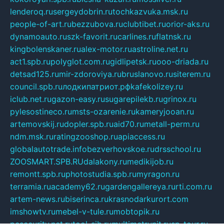
lenderoq.ru
sergeydobrin.ru
tochkazvuka.msk.ru
people-of-art.ru
bezzubova.ru
clubtibet.ru
orior-aks.ru
dynamoauto.ru
szk-favorit.ru
carlines.ru
flatnsk.ru
kingbolenskaner.ru
alex-motor.ru
astroline.net.ru
act1.spb.ru
polyglot.com.ru
gidlipetsk.ru
ooo-driada.ru
detsad125.ru
mir-zdoroviya.ru
bruslanovo.ru
siterem.ru
council.spb.ru
лодкипатриот.рф
kafekolizey.ru
iclub.net.ru
gazon-easy.ru
sugarepilekb.ru
grinox.ru
pylesostineco.ru
msts-ozarenie.ru
kameryjooan.ru
artemovskij.ru
dopler.spb.ru
aid70.ru
metall-perm.ru
ndm.msk.ru
ratingzooshop.ru
apiaccess.ru
globalautotrade.info
bezverhovskoe.ru
drsschool.ru
ZOOSMART.SPB.RU
dalakony.ru
medikijob.ru
remontt.spb.ru
photostudia.spb.ru
myragon.ru
terramia.ru
academy62.ru
gardengallereya.ru
rti.com.ru
artem-news.ru
biserinca.ru
krasnodarkurort.com
imshowtv.ru
mebel-v-tule.ru
mobtopik.ru
pcsecurity.net.ru
tool-sib.ru
multimetrunit.ru
sp-tour.ru