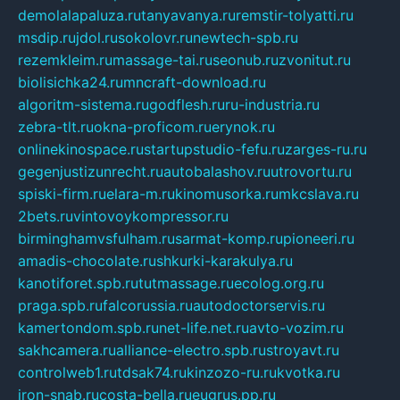
demolalapaluza.ru
tanyavanya.ru
remstir-tolyatti.ru
msdip.ru
jdol.ru
sokolovr.ru
newtech-spb.ru
rezemkleim.ru
massage-tai.ru
seonub.ru
zvonitut.ru
biolisichka24.ru
mncraft-download.ru
algoritm-sistema.ru
godflesh.ru
ru-industria.ru
zebra-tlt.ru
okna-proficom.ru
erynok.ru
onlinekinospace.ru
startupstudio-fefu.ru
zarges-ru.ru
gegenjustizunrecht.ru
autobalashov.ru
utrovortu.ru
spiski-firm.ru
elara-m.ru
kinomusorka.ru
mkcslava.ru
2bets.ru
vintovoykompressor.ru
birminghamvsfulham.ru
sarmat-komp.ru
pioneeri.ru
amadis-chocolate.ru
shkurki-karakulya.ru
kanotiforet.spb.ru
tutmassage.ru
ecolog.org.ru
praga.spb.ru
falcorussia.ru
autodoctorservis.ru
kamertondom.spb.ru
net-life.net.ru
avto-vozim.ru
sakhcamera.ru
alliance-electro.spb.ru
stroyavt.ru
controlweb1.ru
tdsak74.ru
kinzozo-ru.ru
kvotka.ru
iron-snab.ru
costa-bella.ru
eugrus.pp.ru