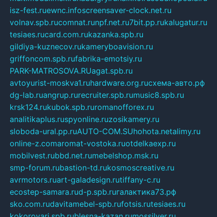
isz-fest.ru
ewnc.info
screensaver-clock.net.ru
volnav.spb.ru
comnat.ru
npf.net.ru
7bit.pp.ru
kalugatur.ru
tesiaes.ru
card.com.ru
kazanka.spb.ru
gildiya-kuznecov.ru
kameryboavision.ru
griffoncom.spb.ru
fabrika-emotsiy.ru
PARK-MATROSOVA.RU
agat.spb.ru
avtoyurist-moskva1.ru
hardware.org.ru
схема-авто.рф
dg-lab.ru
angrup.ru
recruiter.spb.ru
music8.spb.ru
krsk124.ru
kubok.spb.ru
romanofforex.ru
analitikaplus.ru
spyonline.ru
zosikamery.ru
sloboda-ural.pp.ru
AUTO-COM.SU
hohota.net
alimy.ru
online-z.com
aromat-vostoka.ru
otdelkaexp.ru
mobilvest.ru
bbd.net.ru
mebelshop.msk.ru
smp-forum.ru
bastion-td.ru
kosmoscreative.ru
avrmotors.ru
art-galadesign.ru
tiffany-c.ru
ecostep-samara.ru
d-p.spb.ru
галактика73.рф
sko.com.ru
davitamebel-spb.ru
fotsis.ru
tesiaes.ru
kokoroyari.spb.ru
blesna-kazan.ru
mossilver.ru