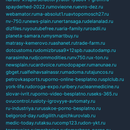
spayderhed-2022.ru
movieone.ru
evro-dez.ru
webamator.ru
ma-absolut1.ru
avtopomosch27.ru
nv-750.ru
news-plain.ru
nertansaga.ru
delanalad.ru
dizfiles.ru
youtubefree.ru
aria-family.ru
roadli.ru
planeta-samara.ru
mysmartbuy.ru
matrasy-kemerovo.ru
ashanet.ru
trade-farm.ru
dotcustoms.ru
domizbrusa9x12spb.ru
autodamp.ru
narasimha.ru
djcommodities.ru
nv750.ru
x-ton.ru
newsplain.ru
cardvoice.ru
modopaper.ru
manunae.ru
gbget.ru
alfeihavsalnassr.ru
madoma.ru
tajuncos.ru
petrovkasports.ru
porno-online-besplatno.ru
splclub.ru
york-life.ru
doroga-expo.ru
ribery.ru
cleanmedicine.ru
slovar-ivrit.ru
porno-video-besplatno.ru
seks-365.ru
ovucontrol.ru
sloty-igrovyye-avtomaty.ru
ru-industriya.ru
russkoe-porno-besplatno.ru
belgorod-day.ru
digilith.ru
pichkurovlab.ru
medic-today.ru
taksu.ru
comp123.ru
don-ykt.ru