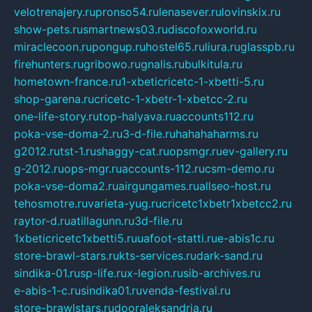
velotrenajery.ru
pronso54.ru
lenasever.ru
lovinskix.ru
show-pets.ru
smartnews03.ru
discofoxworld.ru
miraclecoon.ru
pongup.ru
hostel65.ru
liura.ru
glasspb.ru
firehunters.ru
gribowo.ru
gnalis.ru
bulkitula.ru
hometown-france.ru
1-xbeticricetc-1-xbetti-5.ru
shop-garena.ru
cricetc-1-xbetr-1-xbetcc-2.ru
one-life-story.ru
top-halyava.ru
accounts112.ru
poka-vse-doma-2.ru
3-d-file.ru
hahahaharms.ru
g2012.ru
tst-1.ru
shaggy-cat.ru
opsmgr.ru
ev-gallery.ru
g-2012.ru
ops-mgr.ru
accounts-112.ru
csm-demo.ru
poka-vse-doma2.ru
airgungames.ru
allseo-host.ru
tehosmotre.ru
varieta-yug.ru
cricetc1xbetr1xbetcc2.ru
raytor-d.ru
atillagunn.ru
3d-file.ru
1xbeticricetc1xbetti5.ru
uafoot-statti.ru
e-abis1c.ru
store-brawl-stars.ru
kts-services.ru
dark-sand.ru
sindika-01.ru
sp-life.ru
x-legion.ru
sib-archives.ru
e-abis-1-c.ru
sindika01.ru
venda-festival.ru
store-brawlstars.ru
dooraleksandria.ru