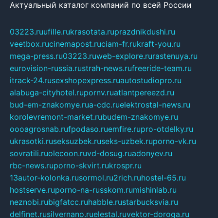
Актуальный каталог компаний по всей России
03223.ru
ufille.ru
krasotata.ru
prazdnikdushi.ru
veetbox.ru
cinemapost.ru
ciam-fr.ru
kraft-you.ru
mega-press.ru
03223.ru
web-explore.ru
rastenuya.ru
eurovision-russia.ru
strah-news.ru
freeride-team.ru
itrack-24.ru
sexshopexpress.ru
autostudiopro.ru
alabuga-cityhotel.ru
pornv.ru
atlantpereezd.ru
bud-em-znakomye.ru
a-cdc.ru
elektrostal-news.ru
korolevremont-market.ru
budem-znakomye.ru
oooagrosnab.ru
fpodaso.ru
emfire.ru
pro-otdelky.ru
ukrasotki.ru
seksuzbek.ru
seks-uzbek.ru
porno-vk.ru
sovratili.ru
olecoon.ru
vd-dosug.ru
adonyev.ru
rbc-news.ru
porno-skvirt.ru
krospr.ru
13autor-kolonka.ru
sormol.ru
2rich.ru
hostel-65.ru
hostserve.ru
porno-na-russkom.ru
mishinlab.ru
neznobi.ru
bigfatcc.ru
habble.ru
starbucksvia.ru
delfinet.ru
silvernano.ru
elestal.ru
vektor-doroga.ru