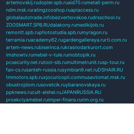
artemovskij.ru
dopler.spb.ru
aid70.ru
metall-perm.ru
ndm.msk.ru
ratingzooshop.ru
apiaccess.ru
globalautotrade.info
bezverhovskoe.ru
drsschool.ru
ZOOSMART.SPB.RU
dalakony.ru
medikijob.ru
remontt.spb.ru
photostudia.spb.ru
myragon.ru
terramia.ru
academy62.ru
gardengallereya.ru
rti.com.ru
artem-news.ru
biserinca.ru
krasnodarkurort.com
imshowtv.ru
mebel-v-tule.ru
mobtopik.ru
pcsecurity.net.ru
tool-sib.ru
multimetrunit.ru
sp-tour.ru
fan-cs.ru
santeh-russia.ru
symbian9.net.ru
DSHAIR.RU
tmmotors.spb.ru
xjocuricopii.com
musavtomat.msk.ru
obustrojdom.ru
sovetcik.ru
ybaranovskaya.ru
ppknews.ru
cult-alshei.ru
JAPANRUSSIA.RU
proekciyamebel.ru
imper-finans.ru
rim.org.ru
glamourai.ru
brassminus.ru
zabor-pro.ru
ftn.pp.ru
dorogoe58.ru
laimengpacker.ru
kuzova-zapchasti.ru
sageerp.ru
taxodrom.ru
dsrazvitie.ru
hardcity.net.ru
ratinghomegames.ru
topservice25.ru
gubernyan.ru