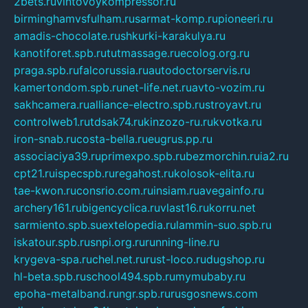
2bets.ru
vintovoykompressor.ru
birminghamvsfulham.ru
sarmat-komp.ru
pioneeri.ru
amadis-chocolate.ru
shkurki-karakulya.ru
kanotiforet.spb.ru
tutmassage.ru
ecolog.org.ru
praga.spb.ru
falcorussia.ru
autodoctorservis.ru
kamertondom.spb.ru
net-life.net.ru
avto-vozim.ru
sakhcamera.ru
alliance-electro.spb.ru
stroyavt.ru
controlweb1.ru
tdsak74.ru
kinzozo-ru.ru
kvotka.ru
iron-snab.ru
costa-bella.ru
eugrus.pp.ru
associaciya39.ru
primexpo.spb.ru
bezmorchin.ru
ia2.ru
cpt21.ru
ispecspb.ru
regahost.ru
kolosok-elita.ru
tae-kwon.ru
consrio.com.ru
insiam.ru
avegainfo.ru
archery161.ru
bigencyclica.ru
vlast16.ru
korru.net
sarmiento.spb.su
extelopedia.ru
lammin-suo.spb.ru
iskatour.spb.ru
snpi.org.ru
running-line.ru
krygeva-spa.ru
chel.net.ru
rust-loco.ru
dugshop.ru
hl-beta.spb.ru
school494.spb.ru
mymubaby.ru
epoha-metalband.ru
ngr.spb.ru
rusgosnews.com