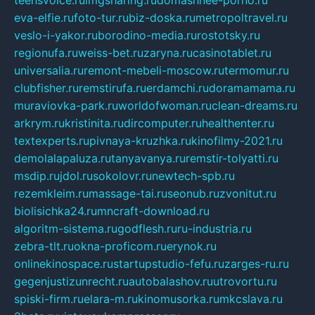
teensvoice.ru
imgsharing.ru
domashnee-porno.ru
eva-elfie.ru
foto-tur.ru
biz-doska.ru
metropoltravel.ru
veslo-i-yakor.ru
borodino-media.ru
rostotsky.ru
regionufa.ru
weiss-bet.ru
zaryna.ru
casinotablet.ru
universalia.ru
remont-mebeli-moscow.ru
termomur.ru
clubfisher.ru
remstirufa.ru
erdamchi.ru
doramamama.ru
muraviovka-park.ru
worldofwoman.ru
clean-dreams.ru
arkrym.ru
kristinita.ru
dircomputer.ru
healthenter.ru
textexperts.ru
pivnaya-kruzhka.ru
kinofilmy-2021.ru
demolalapaluza.ru
tanyavanya.ru
remstir-tolyatti.ru
msdip.ru
jdol.ru
sokolovr.ru
newtech-spb.ru
rezemkleim.ru
massage-tai.ru
seonub.ru
zvonitut.ru
biolisichka24.ru
mncraft-download.ru
algoritm-sistema.ru
godflesh.ru
ru-industria.ru
zebra-tlt.ru
okna-proficom.ru
erynok.ru
onlinekinospace.ru
startupstudio-fefu.ru
zarges-ru.ru
gegenjustizunrecht.ru
autobalashov.ru
utrovortu.ru
spiski-firm.ru
elara-m.ru
kinomusorka.ru
mkcslava.ru