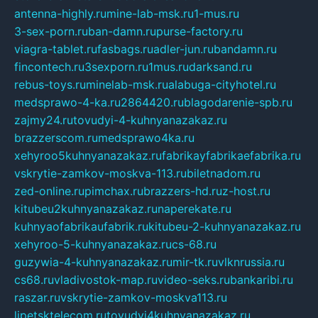
antenna-highly.ru
mine-lab-msk.ru
1-mus.ru
3-sex-porn.ru
ban-damn.ru
purse-factory.ru
viagra-tablet.ru
fasbags.ru
adler-jun.ru
bandamn.ru
fincontech.ru
3sexporn.ru
1mus.ru
darksand.ru
rebus-toys.ru
minelab-msk.ru
alabuga-cityhotel.ru
medsprawo-4-ka.ru
2864420.ru
blagodarenie-spb.ru
zajmy24.ru
tovudyi-4-kuhnyanazakaz.ru
brazzerscom.ru
medsprawo4ka.ru
xehyroo5kuhnyanazakaz.ru
fabrikayfabrikaefabrika.ru
vskrytie-zamkov-moskva-113.ru
biletnadom.ru
zed-online.ru
pimchax.ru
brazzers-hd.ru
z-host.ru
kitubeu2kuhnyanazakaz.ru
naperekate.ru
kuhnyaofabrikaufabrik.ru
kitubeu-2-kuhnyanazakaz.ru
xehyroo-5-kuhnyanazakaz.ru
cs-68.ru
guzywia-4-kuhnyanazakaz.ru
mir-tk.ru
vlknrussia.ru
cs68.ru
vladivostok-map.ru
video-seks.ru
bankaribi.ru
raszar.ru
vskrytie-zamkov-moskva113.ru
lipetsktelecom.ru
tovudyi4kuhnyanazakaz.ru