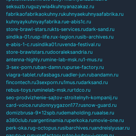
seksuzb.ru
guzywia4kuhnyanazakaz.ru
fabrikaofabrikaokuhny.ru
kuhnyaekuhnyaafabrika.ru
kuhnyaykuhnyayfabrika.ru
e-abis1c.ru
store-brawl-stars.ru
kts-services.ru
dark-sand.ru
sindika-01.ru
sp-life.ru
x-legion.ru
sib-archives.ru
e-abis-1-c.ru
sindika01.ru
venda-festival.ru
store-brawlstars.ru
dooraleksandria.ru
antenna-highly.ru
mine-lab-msk.ru
1-mus.ru
3-sex-porn.ru
ban-damn.ru
purse-factory.ru
viagra-tablet.ru
fasbags.ru
adler-jun.ru
bandamn.ru
fincontech.ru
3sexporn.ru
1mus.ru
darksand.ru
rebus-toys.ru
minelab-msk.ru
rtdco.ru
seo-prodvizhenie-sajtov-stroitelnyh-kompanij.ru
card-voice.ru
rulonnyygazon177.ru
snow-guard.ru
domizbrusa-9x12spb.ru
demaholding.ru
aalse.ru
a380club.ru
argentinamia.ru
perkoka.ru
movie-one.ru
perk-oka.ru
g-octopus.ru
sibarchives.ru
andreislyusar.ru
naruto-x.ru
pursefactory.ru
tor-lyubov-i-grom.ru