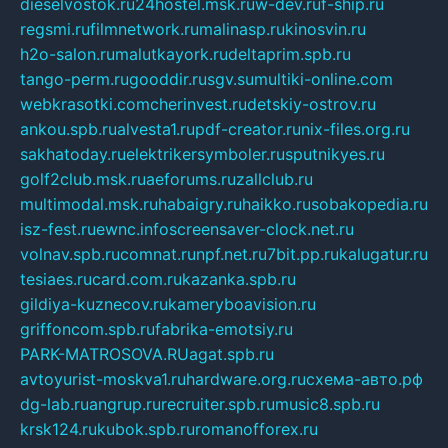
dieselvostok.ru
24hostel.msk.ru
w-dev.ru
f-ship.ru
regsmi.ru
filmnetwork.ru
malinasp.ru
kinosvin.ru
h2o-salon.ru
malutkayork.ru
deltaprim.spb.ru
tango-perm.ru
gooddir.ru
sgv.su
multiki-online.com
webkrasotki.com
cherinvest.ru
detskiy-ostrov.ru
ankou.spb.ru
alvesta1.ru
pdf-creator.ru
nix-files.org.ru
sakhatoday.ru
elektrikersymboler.ru
sputnikyes.ru
golf2club.msk.ru
aeforums.ru
zallclub.ru
multimodal.msk.ru
habaigry.ru
haikko.ru
sobakopedia.ru
isz-fest.ru
ewnc.info
screensaver-clock.net.ru
volnav.spb.ru
comnat.ru
npf.net.ru
7bit.pp.ru
kalugatur.ru
tesiaes.ru
card.com.ru
kazanka.spb.ru
gildiya-kuznecov.ru
kameryboavision.ru
griffoncom.spb.ru
fabrika-emotsiy.ru
PARK-MATROSOVA.RU
agat.spb.ru
avtoyurist-moskva1.ru
hardware.org.ru
схема-авто.рф
dg-lab.ru
angrup.ru
recruiter.spb.ru
music8.spb.ru
krsk124.ru
kubok.spb.ru
romanofforex.ru