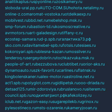
analitikaplus.ru
spyonline.ru
zosikamery.ru
sloboda-ural.pp.ru
AUTO-COM.SU
hohota.net
alimy.ru
online-z.com
aromat-vostoka.ru
otdelkaexp.ru
mobilvest.ru
bbd.net.ru
mebelshop.msk.ru
smp-forum.ru
bastion-td.ru
kosmoscreative.ru
avrmotors.ru
art-galadesign.ru
tiffany-c.ru
ecostep-samara.ru
d-p.spb.ru
галактика73.рф
sko.com.ru
davitamebel-spb.ru
fotsis.ru
tesiaes.ru
kokoroyari.spb.ru
blesna-kazan.ru
mossilver.ru
lenderoq.ru
sergeydobrin.ru
tochkazvuka.msk.ru
people-of-art.ru
bezzubova.ru
clubtibet.ru
orior-aks.ru
dynamoauto.ru
szk-favorit.ru
carlines.ru
flatnsk.ru
kingbolenskaner.ru
alex-motor.ru
astroline.net.ru
act1.spb.ru
polyglot.com.ru
gidlipetsk.ru
ooo-driada.ru
detsad125.ru
mir-zdoroviya.ru
bruslanovo.ru
siterem.ru
council.spb.ru
лодкипатриот.рф
kafekolizey.ru
iclub.net.ru
gazon-easy.ru
sugarepilekb.ru
grinox.ru
pylesostineco.ru
msts-ozarenie.ru
kameryjooan.ru