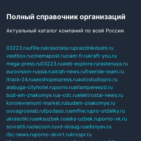
Полный справочник организаций
Актуальный каталог компаний по всей России
03223.ru
ufille.ru
krasotata.ru
prazdnikdushi.ru
veetbox.ru
cinemapost.ru
ciam-fr.ru
kraft-you.ru
mega-press.ru
03223.ru
web-explore.ru
rastenuya.ru
eurovision-russia.ru
strah-news.ru
freeride-team.ru
itrack-24.ru
sexshopexpress.ru
autostudiopro.ru
alabuga-cityhotel.ru
pornv.ru
atlantpereezd.ru
bud-em-znakomye.ru
a-cdc.ru
elektrostal-news.ru
korolevremont-market.ru
budem-znakomye.ru
oooagrosnab.ru
fpodaso.ru
emfire.ru
pro-otdelky.ru
ukrasotki.ru
seksuzbek.ru
seks-uzbek.ru
porno-vk.ru
sovratili.ru
olecoon.ru
vd-dosug.ru
adonyev.ru
rbc-news.ru
porno-skvirt.ru
krospr.ru