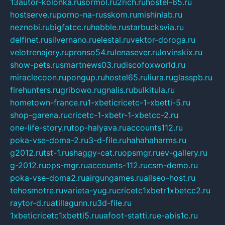
13autor-kolonka.ru
sormol.ru
2rich.ru
hostel-65.ru
hostserve.ru
porno-na-russkom.ru
mishinlab.ru
neznobi.ru
bigfatcc.ru
habble.ru
starbucksvia.ru
delfinet.ru
silvernano.ru
elestal.ru
vektor-doroga.ru
velotrenajery.ru
pronso54.ru
lenasever.ru
lovinskix.ru
show-pets.ru
smartnews03.ru
discofoxworld.ru
miraclecoon.ru
pongup.ru
hostel65.ru
liura.ru
glasspb.ru
firehunters.ru
gribowo.ru
gnalis.ru
bulkitula.ru
hometown-france.ru
1-xbeticricetc-1-xbetti-5.ru
shop-garena.ru
cricetc-1-xbetr-1-xbetcc-2.ru
one-life-story.ru
top-halyava.ru
accounts112.ru
poka-vse-doma-2.ru
3-d-file.ru
hahahaharms.ru
g2012.ru
tst-1.ru
shaggy-cat.ru
opsmgr.ru
ev-gallery.ru
g-2012.ru
ops-mgr.ru
accounts-112.ru
csm-demo.ru
poka-vse-doma2.ru
airgungames.ru
allseo-host.ru
tehosmotre.ru
varieta-yug.ru
cricetc1xbetr1xbetcc2.ru
raytor-d.ru
atillagunn.ru
3d-file.ru
1xbeticricetc1xbetti5.ru
uafoot-statti.ru
e-abis1c.ru