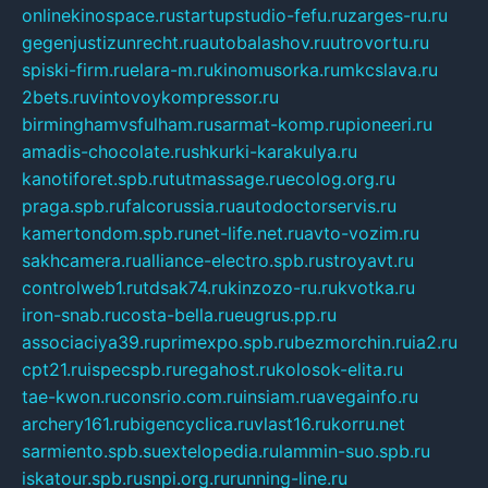
onlinekinospace.ru
startupstudio-fefu.ru
zarges-ru.ru
gegenjustizunrecht.ru
autobalashov.ru
utrovortu.ru
spiski-firm.ru
elara-m.ru
kinomusorka.ru
mkcslava.ru
2bets.ru
vintovoykompressor.ru
birminghamvsfulham.ru
sarmat-komp.ru
pioneeri.ru
amadis-chocolate.ru
shkurki-karakulya.ru
kanotiforet.spb.ru
tutmassage.ru
ecolog.org.ru
praga.spb.ru
falcorussia.ru
autodoctorservis.ru
kamertondom.spb.ru
net-life.net.ru
avto-vozim.ru
sakhcamera.ru
alliance-electro.spb.ru
stroyavt.ru
controlweb1.ru
tdsak74.ru
kinzozo-ru.ru
kvotka.ru
iron-snab.ru
costa-bella.ru
eugrus.pp.ru
associaciya39.ru
primexpo.spb.ru
bezmorchin.ru
ia2.ru
cpt21.ru
ispecspb.ru
regahost.ru
kolosok-elita.ru
tae-kwon.ru
consrio.com.ru
insiam.ru
avegainfo.ru
archery161.ru
bigencyclica.ru
vlast16.ru
korru.net
sarmiento.spb.su
extelopedia.ru
lammin-suo.spb.ru
iskatour.spb.ru
snpi.org.ru
running-line.ru