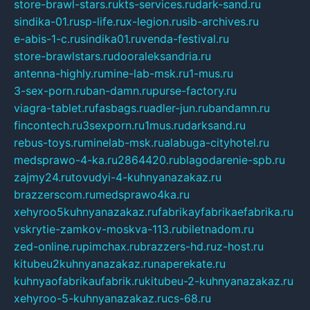
store-brawl-stars.ru
kts-services.ru
dark-sand.ru
sindika-01.ru
sp-life.ru
x-legion.ru
sib-archives.ru
e-abis-1-c.ru
sindika01.ru
venda-festival.ru
store-brawlstars.ru
dooraleksandria.ru
antenna-highly.ru
mine-lab-msk.ru
1-mus.ru
3-sex-porn.ru
ban-damn.ru
purse-factory.ru
viagra-tablet.ru
fasbags.ru
adler-jun.ru
bandamn.ru
fincontech.ru
3sexporn.ru
1mus.ru
darksand.ru
rebus-toys.ru
minelab-msk.ru
alabuga-cityhotel.ru
medsprawo-4-ka.ru
2864420.ru
blagodarenie-spb.ru
zajmy24.ru
tovudyi-4-kuhnyanazakaz.ru
brazzerscom.ru
medsprawo4ka.ru
xehyroo5kuhnyanazakaz.ru
fabrikayfabrikaefabrika.ru
vskrytie-zamkov-moskva-113.ru
biletnadom.ru
zed-online.ru
pimchax.ru
brazzers-hd.ru
z-host.ru
kitubeu2kuhnyanazakaz.ru
naperekate.ru
kuhnyaofabrikaufabrik.ru
kitubeu-2-kuhnyanazakaz.ru
xehyroo-5-kuhnyanazakaz.ru
cs-68.ru