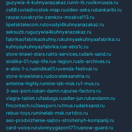
guzywia-4-kuhnyanazakaz.ru
mir-tk.ru
vlknrussia.ru
cs68.ru
vladivostok-map.ru
video-seks.ru
bankaribi.ru
raszar.ru
vskrytie-zamkov-moskva113.ru
lipetsktelecom.ru
tovudyi4kuhnyanazakaz.ru
seksuzb.ru
guzywia4kuhnyanazakaz.ru
fabrikaofabrikaokuhny.ru
kuhnyaekuhnyaafabrika.ru
kuhnyaykuhnyayfabrika.ru
e-abis1c.ru
store-brawl-stars.ru
kts-services.ru
dark-sand.ru
sindika-01.ru
sp-life.ru
x-legion.ru
sib-archives.ru
e-abis-1-c.ru
sindika01.ru
venda-festival.ru
store-brawlstars.ru
dooraleksandria.ru
antenna-highly.ru
mine-lab-msk.ru
1-mus.ru
3-sex-porn.ru
ban-damn.ru
purse-factory.ru
viagra-tablet.ru
fasbags.ru
adler-jun.ru
bandamn.ru
fincontech.ru
3sexporn.ru
1mus.ru
darksand.ru
rebus-toys.ru
minelab-msk.ru
rtdco.ru
seo-prodvizhenie-sajtov-stroitelnyh-kompanij.ru
card-voice.ru
rulonnyygazon177.ru
snow-guard.ru