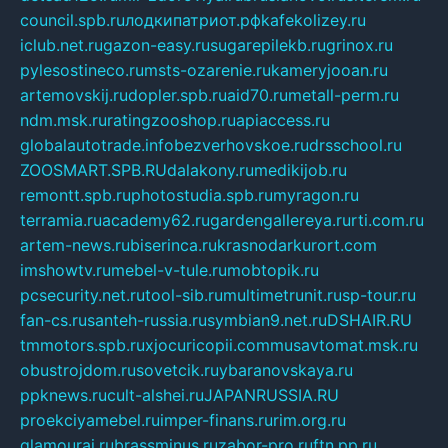
council.spb.ru
лодкипатриот.рф
kafekolizey.ru
iclub.net.ru
gazon-easy.ru
sugarepilekb.ru
grinox.ru
pylesostineco.ru
msts-ozarenie.ru
kameryjooan.ru
artemovskij.ru
dopler.spb.ru
aid70.ru
metall-perm.ru
ndm.msk.ru
ratingzooshop.ru
apiaccess.ru
globalautotrade.info
bezverhovskoe.ru
drsschool.ru
ZOOSMART.SPB.RU
dalakony.ru
medikijob.ru
remontt.spb.ru
photostudia.spb.ru
myragon.ru
terramia.ru
academy62.ru
gardengallereya.ru
rti.com.ru
artem-news.ru
biserinca.ru
krasnodarkurort.com
imshowtv.ru
mebel-v-tule.ru
mobtopik.ru
pcsecurity.net.ru
tool-sib.ru
multimetrunit.ru
sp-tour.ru
fan-cs.ru
santeh-russia.ru
symbian9.net.ru
DSHAIR.RU
tmmotors.spb.ru
xjocuricopii.com
musavtomat.msk.ru
obustrojdom.ru
sovetcik.ru
ybaranovskaya.ru
ppknews.ru
cult-alshei.ru
JAPANRUSSIA.RU
proekciyamebel.ru
imper-finans.ru
rim.org.ru
glamourai.ru
brassminus.ru
zabor-pro.ru
ftn.pp.ru