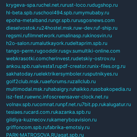
krygeva-spa.ru
chel.net.ru
rust-loco.ru
dugshop.ru
hl-beta.spb.ru
school494.spb.ru
mymubaby.ru
epoha-metalband.ru
ngr.spb.ru
rusgosnews.com
dieselvostok.ru
24hostel.msk.ru
w-dev.ru
f-ship.ru
regsmi.ru
filmnetwork.ru
malinasp.ru
kinosvin.ru
h2o-salon.ru
malutkayork.ru
deltaprim.spb.ru
tango-perm.ru
gooddir.ru
sgv.su
multiki-online.com
webkrasotki.com
cherinvest.ru
detskiy-ostrov.ru
ankou.spb.ru
alvesta1.ru
pdf-creator.ru
nix-files.org.ru
sakhatoday.ru
elektrikersymboler.ru
sputnikyes.ru
golf2club.msk.ru
aeforums.ru
zallclub.ru
multimodal.msk.ru
habaigry.ru
haikko.ru
sobakopedia.ru
isz-fest.ru
ewnc.info
screensaver-clock.net.ru
volnav.spb.ru
comnat.ru
npf.net.ru
7bit.pp.ru
kalugatur.ru
tesiaes.ru
card.com.ru
kazanka.spb.ru
gildiya-kuznecov.ru
kameryboavision.ru
griffoncom.spb.ru
fabrika-emotsiy.ru
PARK-MATROSOVA.RU
agat.spb.ru