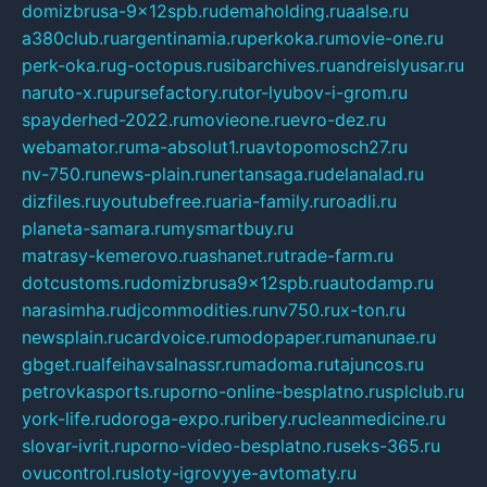
domizbrusa-9x12spb.ru
demaholding.ru
aalse.ru
a380club.ru
argentinamia.ru
perkoka.ru
movie-one.ru
perk-oka.ru
g-octopus.ru
sibarchives.ru
andreislyusar.ru
naruto-x.ru
pursefactory.ru
tor-lyubov-i-grom.ru
spayderhed-2022.ru
movieone.ru
evro-dez.ru
webamator.ru
ma-absolut1.ru
avtopomosch27.ru
nv-750.ru
news-plain.ru
nertansaga.ru
delanalad.ru
dizfiles.ru
youtubefree.ru
aria-family.ru
roadli.ru
planeta-samara.ru
mysmartbuy.ru
matrasy-kemerovo.ru
ashanet.ru
trade-farm.ru
dotcustoms.ru
domizbrusa9x12spb.ru
autodamp.ru
narasimha.ru
djcommodities.ru
nv750.ru
x-ton.ru
newsplain.ru
cardvoice.ru
modopaper.ru
manunae.ru
gbget.ru
alfeihavsalnassr.ru
madoma.ru
tajuncos.ru
petrovkasports.ru
porno-online-besplatno.ru
splclub.ru
york-life.ru
doroga-expo.ru
ribery.ru
cleanmedicine.ru
slovar-ivrit.ru
porno-video-besplatno.ru
seks-365.ru
ovucontrol.ru
sloty-igrovyye-avtomaty.ru