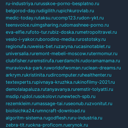
ru-industriya.ru
russkoe-porno-besplatno.ru
belgorod-day.ru
digilith.ru
pichkurovlab.ru
medic-today.ru
taksu.ru
comp123.ru
don-ykt.ru
teensvoice.ru
imgsharing.ru
domashnee-porno.ru
eva-elfie.ru
foto-tur.ru
biz-doska.ru
metropoltravel.ru
veslo-i-yakor.ru
borodino-media.ru
rostotsky.ru
regionufa.ru
weiss-bet.ru
zaryna.ru
casinotablet.ru
universalia.ru
remont-mebeli-moscow.ru
termomur.ru
clubfisher.ru
remstirufa.ru
erdamchi.ru
doramamama.ru
muraviovka-park.ru
worldofwoman.ru
clean-dreams.ru
arkrym.ru
kristinita.ru
dircomputer.ru
healthenter.ru
textexperts.ru
pivnaya-kruzhka.ru
kinofilmy-2021.ru
demolalapaluza.ru
tanyavanya.ru
remstir-tolyatti.ru
msdip.ru
jdol.ru
sokolovr.ru
newtech-spb.ru
rezemkleim.ru
massage-tai.ru
seonub.ru
zvonitut.ru
biolisichka24.ru
mncraft-download.ru
algoritm-sistema.ru
godflesh.ru
ru-industria.ru
zebra-tlt.ru
okna-proficom.ru
erynok.ru