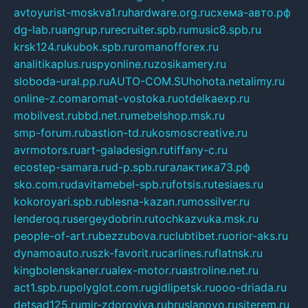
avtoyurist-moskva1.ru
hardware.org.ru
схема-авто.рф
dg-lab.ru
angrup.ru
recruiter.spb.ru
music8.spb.ru
krsk124.ru
kubok.spb.ru
romanofforex.ru
analitikaplus.ru
spyonline.ru
zosikamery.ru
sloboda-ural.pp.ru
AUTO-COM.SU
hohota.net
alimy.ru
online-z.com
aromat-vostoka.ru
otdelkaexp.ru
mobilvest.ru
bbd.net.ru
mebelshop.msk.ru
smp-forum.ru
bastion-td.ru
kosmoscreative.ru
avrmotors.ru
art-galadesign.ru
tiffany-c.ru
ecostep-samara.ru
d-p.spb.ru
галактика73.рф
sko.com.ru
davitamebel-spb.ru
fotsis.ru
tesiaes.ru
kokoroyari.spb.ru
blesna-kazan.ru
mossilver.ru
lenderoq.ru
sergeydobrin.ru
tochkazvuka.msk.ru
people-of-art.ru
bezzubova.ru
clubtibet.ru
orior-aks.ru
dynamoauto.ru
szk-favorit.ru
carlines.ru
flatnsk.ru
kingbolenskaner.ru
alex-motor.ru
astroline.net.ru
act1.spb.ru
polyglot.com.ru
gidlipetsk.ru
ooo-driada.ru
detsad125.ru
mir-zdoroviya.ru
bruslanovo.ru
siterem.ru