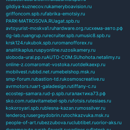
gildiya-kuznecov.ru
kameryboavision.ru
griffoncom.spb.ru
fabrika-emotsiy.ru
PARK-MATROSOVA.RU
agat.spb.ru
avtoyurist-moskva1.ru
hardware.org.ru
схема-авто.рф
dg-lab.ru
angrup.ru
recruiter.spb.ru
music8.spb.ru
krsk124.ru
kubok.spb.ru
romanofforex.ru
analitikaplus.ru
spyonline.ru
zosikamery.ru
sloboda-ural.pp.ru
AUTO-COM.SU
hohota.net
alimy.ru
online-z.com
aromat-vostoka.ru
otdelkaexp.ru
mobilvest.ru
bbd.net.ru
mebelshop.msk.ru
smp-forum.ru
bastion-td.ru
kosmoscreative.ru
avrmotors.ru
art-galadesign.ru
tiffany-c.ru
ecostep-samara.ru
d-p.spb.ru
галактика73.рф
sko.com.ru
davitamebel-spb.ru
fotsis.ru
tesiaes.ru
kokoroyari.spb.ru
blesna-kazan.ru
mossilver.ru
lenderoq.ru
sergeydobrin.ru
tochkazvuka.msk.ru
people-of-art.ru
bezzubova.ru
clubtibet.ru
orior-aks.ru
dynamoauto.ru
szk-favorit.ru
carlines.ru
flatnsk.ru