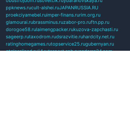
obustrojdom.ru
sovetcik.ru
ybaranovskaya.ru
ppknews.ru
cult-alshei.ru
JAPANRUSSIA.RU
proekciyamebel.ru
imper-finans.ru
rim.org.ru
glamourai.ru
brassminus.ru
zabor-pro.ru
ftn.pp.ru
dorogoe58.ru
laimengpacker.ru
kuzova-zapchasti.ru
sageerp.ru
taxodrom.ru
dsrazvitie.ru
hardcity.net.ru
ratinghomegames.ru
topservice25.ru
gubernyan.ru
gtglasslined.ru
ii4.ru
tssport.spb.ru
andorra24.com
blackwallstreet.ru
oboimos.ru
optim-doors.com.ru
ikuch.ru
nycr.org.ru
npa21.ru
vremya-ch.spb.ru
desert000.ru
ivtorgi.ru
ifiori.ru
catalog-statei.ru
dcv.org.ru
spetsmaster174.ru
ipkameryhiseeu.ru
dum26.ru
ruspol.spb.ru
fr-opendp.ru
kam-solnyshko.ru
cheyenne-arapaho.ru
sevzapmetal.spb.ru
ted-lapidus.spb.ru
parasite-eliminator.ru
sigma-complete.ru
modernworld.ru
dama-moda.ru
eholot-group.ru
sk-nvkz.ru
DRONGOLD.RU
democratia2.ru
i-farmer.ru
mass-sport.org