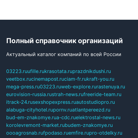
Полный справочник организаций
Актуальный каталог компаний по всей России
03223.ru
ufille.ru
krasotata.ru
prazdnikdushi.ru
veetbox.ru
cinemapost.ru
ciam-fr.ru
kraft-you.ru
mega-press.ru
03223.ru
web-explore.ru
rastenuya.ru
eurovision-russia.ru
strah-news.ru
freeride-team.ru
itrack-24.ru
sexshopexpress.ru
autostudiopro.ru
alabuga-cityhotel.ru
pornv.ru
atlantpereezd.ru
bud-em-znakomye.ru
a-cdc.ru
elektrostal-news.ru
korolevremont-market.ru
budem-znakomye.ru
oooagrosnab.ru
fpodaso.ru
emfire.ru
pro-otdelky.ru