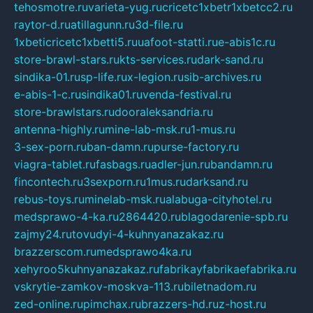
tehosmotre.ru
varieta-yug.ru
cricetc1xbetr1xbetcc2.ru
raytor-d.ru
atillagunn.ru
3d-file.ru
1xbeticricetc1xbetti5.ru
uafoot-statti.ru
e-abis1c.ru
store-brawl-stars.ru
kts-services.ru
dark-sand.ru
sindika-01.ru
sp-life.ru
x-legion.ru
sib-archives.ru
e-abis-1-c.ru
sindika01.ru
venda-festival.ru
store-brawlstars.ru
dooraleksandria.ru
antenna-highly.ru
mine-lab-msk.ru
1-mus.ru
3-sex-porn.ru
ban-damn.ru
purse-factory.ru
viagra-tablet.ru
fasbags.ru
adler-jun.ru
bandamn.ru
fincontech.ru
3sexporn.ru
1mus.ru
darksand.ru
rebus-toys.ru
minelab-msk.ru
alabuga-cityhotel.ru
medsprawo-4-ka.ru
2864420.ru
blagodarenie-spb.ru
zajmy24.ru
tovudyi-4-kuhnyanazakaz.ru
brazzerscom.ru
medsprawo4ka.ru
xehyroo5kuhnyanazakaz.ru
fabrikayfabrikaefabrika.ru
vskrytie-zamkov-moskva-113.ru
biletnadom.ru
zed-online.ru
pimchax.ru
brazzers-hd.ru
z-host.ru