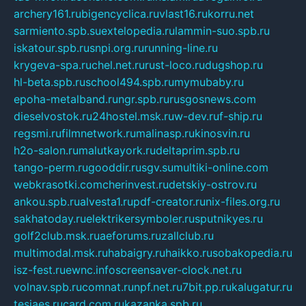
archery161.ru
bigencyclica.ru
vlast16.ru
korru.net
sarmiento.spb.su
extelopedia.ru
lammin-suo.spb.ru
iskatour.spb.ru
snpi.org.ru
running-line.ru
krygeva-spa.ru
chel.net.ru
rust-loco.ru
dugshop.ru
hl-beta.spb.ru
school494.spb.ru
mymubaby.ru
epoha-metalband.ru
ngr.spb.ru
rusgosnews.com
dieselvostok.ru
24hostel.msk.ru
w-dev.ru
f-ship.ru
regsmi.ru
filmnetwork.ru
malinasp.ru
kinosvin.ru
h2o-salon.ru
malutkayork.ru
deltaprim.spb.ru
tango-perm.ru
gooddir.ru
sgv.su
multiki-online.com
webkrasotki.com
cherinvest.ru
detskiy-ostrov.ru
ankou.spb.ru
alvesta1.ru
pdf-creator.ru
nix-files.org.ru
sakhatoday.ru
elektrikersymboler.ru
sputnikyes.ru
golf2club.msk.ru
aeforums.ru
zallclub.ru
multimodal.msk.ru
habaigry.ru
haikko.ru
sobakopedia.ru
isz-fest.ru
ewnc.info
screensaver-clock.net.ru
volnav.spb.ru
comnat.ru
npf.net.ru
7bit.pp.ru
kalugatur.ru
tesiaes.ru
card.com.ru
kazanka.spb.ru