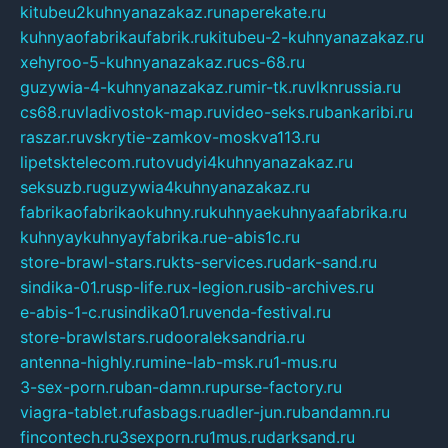
kitubeu2kuhnyanazakaz.ru
naperekate.ru
kuhnyaofabrikaufabrik.ru
kitubeu-2-kuhnyanazakaz.ru
xehyroo-5-kuhnyanazakaz.ru
cs-68.ru
guzywia-4-kuhnyanazakaz.ru
mir-tk.ru
vlknrussia.ru
cs68.ru
vladivostok-map.ru
video-seks.ru
bankaribi.ru
raszar.ru
vskrytie-zamkov-moskva113.ru
lipetsktelecom.ru
tovudyi4kuhnyanazakaz.ru
seksuzb.ru
guzywia4kuhnyanazakaz.ru
fabrikaofabrikaokuhny.ru
kuhnyaekuhnyaafabrika.ru
kuhnyaykuhnyayfabrika.ru
e-abis1c.ru
store-brawl-stars.ru
kts-services.ru
dark-sand.ru
sindika-01.ru
sp-life.ru
x-legion.ru
sib-archives.ru
e-abis-1-c.ru
sindika01.ru
venda-festival.ru
store-brawlstars.ru
dooraleksandria.ru
antenna-highly.ru
mine-lab-msk.ru
1-mus.ru
3-sex-porn.ru
ban-damn.ru
purse-factory.ru
viagra-tablet.ru
fasbags.ru
adler-jun.ru
bandamn.ru
fincontech.ru
3sexporn.ru
1mus.ru
darksand.ru