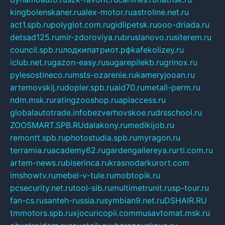
kingbolenskaner.ru
alex-motor.ru
astroline.net.ru
act1.spb.ru
polyglot.com.ru
gidlipetsk.ru
ooo-driada.ru
detsad125.ru
mir-zdoroviya.ru
bruslanovo.ru
siterem.ru
council.spb.ru
лодкипатриот.рф
kafekolizey.ru
iclub.net.ru
gazon-easy.ru
sugarepilekb.ru
grinox.ru
pylesostineco.ru
msts-ozarenie.ru
kameryjooan.ru
artemovskij.ru
dopler.spb.ru
aid70.ru
metall-perm.ru
ndm.msk.ru
ratingzooshop.ru
apiaccess.ru
globalautotrade.info
bezverhovskoe.ru
drsschool.ru
ZOOSMART.SPB.RU
dalakony.ru
medikijob.ru
remontt.spb.ru
photostudia.spb.ru
myragon.ru
terramia.ru
academy62.ru
gardengallereya.ru
rti.com.ru
artem-news.ru
biserinca.ru
krasnodarkurort.com
imshowtv.ru
mebel-v-tule.ru
mobtopik.ru
pcsecurity.net.ru
tool-sib.ru
multimetrunit.ru
sp-tour.ru
fan-cs.ru
santeh-russia.ru
symbian9.net.ru
DSHAIR.RU
tmmotors.spb.ru
xjocuricopii.com
musavtomat.msk.ru