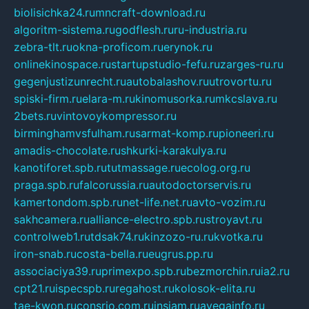
biolisichka24.ru
mncraft-download.ru
algoritm-sistema.ru
godflesh.ru
ru-industria.ru
zebra-tlt.ru
okna-proficom.ru
erynok.ru
onlinekinospace.ru
startupstudio-fefu.ru
zarges-ru.ru
gegenjustizunrecht.ru
autobalashov.ru
utrovortu.ru
spiski-firm.ru
elara-m.ru
kinomusorka.ru
mkcslava.ru
2bets.ru
vintovoykompressor.ru
birminghamvsfulham.ru
sarmat-komp.ru
pioneeri.ru
amadis-chocolate.ru
shkurki-karakulya.ru
kanotiforet.spb.ru
tutmassage.ru
ecolog.org.ru
praga.spb.ru
falcorussia.ru
autodoctorservis.ru
kamertondom.spb.ru
net-life.net.ru
avto-vozim.ru
sakhcamera.ru
alliance-electro.spb.ru
stroyavt.ru
controlweb1.ru
tdsak74.ru
kinzozo-ru.ru
kvotka.ru
iron-snab.ru
costa-bella.ru
eugrus.pp.ru
associaciya39.ru
primexpo.spb.ru
bezmorchin.ru
ia2.ru
cpt21.ru
ispecspb.ru
regahost.ru
kolosok-elita.ru
tae-kwon.ru
consrio.com.ru
insiam.ru
avegainfo.ru