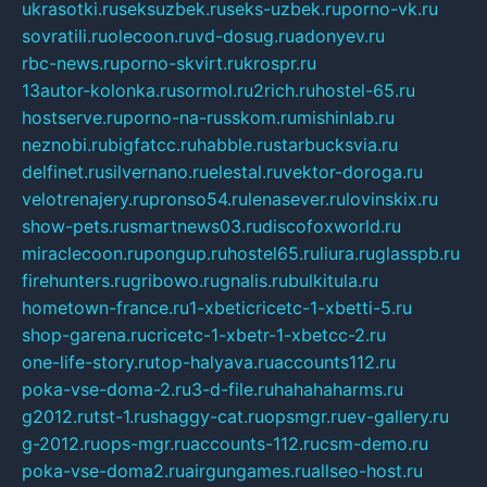
ukrasotki.ru
seksuzbek.ru
seks-uzbek.ru
porno-vk.ru
sovratili.ru
olecoon.ru
vd-dosug.ru
adonyev.ru
rbc-news.ru
porno-skvirt.ru
krospr.ru
13autor-kolonka.ru
sormol.ru
2rich.ru
hostel-65.ru
hostserve.ru
porno-na-russkom.ru
mishinlab.ru
neznobi.ru
bigfatcc.ru
habble.ru
starbucksvia.ru
delfinet.ru
silvernano.ru
elestal.ru
vektor-doroga.ru
velotrenajery.ru
pronso54.ru
lenasever.ru
lovinskix.ru
show-pets.ru
smartnews03.ru
discofoxworld.ru
miraclecoon.ru
pongup.ru
hostel65.ru
liura.ru
glasspb.ru
firehunters.ru
gribowo.ru
gnalis.ru
bulkitula.ru
hometown-france.ru
1-xbeticricetc-1-xbetti-5.ru
shop-garena.ru
cricetc-1-xbetr-1-xbetcc-2.ru
one-life-story.ru
top-halyava.ru
accounts112.ru
poka-vse-doma-2.ru
3-d-file.ru
hahahaharms.ru
g2012.ru
tst-1.ru
shaggy-cat.ru
opsmgr.ru
ev-gallery.ru
g-2012.ru
ops-mgr.ru
accounts-112.ru
csm-demo.ru
poka-vse-doma2.ru
airgungames.ru
allseo-host.ru