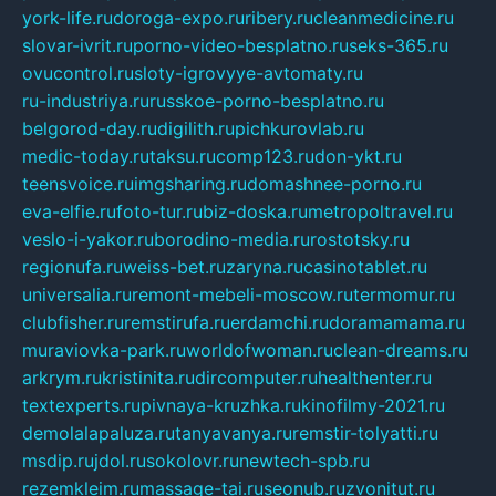
york-life.ru
doroga-expo.ru
ribery.ru
cleanmedicine.ru
slovar-ivrit.ru
porno-video-besplatno.ru
seks-365.ru
ovucontrol.ru
sloty-igrovyye-avtomaty.ru
ru-industriya.ru
russkoe-porno-besplatno.ru
belgorod-day.ru
digilith.ru
pichkurovlab.ru
medic-today.ru
taksu.ru
comp123.ru
don-ykt.ru
teensvoice.ru
imgsharing.ru
domashnee-porno.ru
eva-elfie.ru
foto-tur.ru
biz-doska.ru
metropoltravel.ru
veslo-i-yakor.ru
borodino-media.ru
rostotsky.ru
regionufa.ru
weiss-bet.ru
zaryna.ru
casinotablet.ru
universalia.ru
remont-mebeli-moscow.ru
termomur.ru
clubfisher.ru
remstirufa.ru
erdamchi.ru
doramamama.ru
muraviovka-park.ru
worldofwoman.ru
clean-dreams.ru
arkrym.ru
kristinita.ru
dircomputer.ru
healthenter.ru
textexperts.ru
pivnaya-kruzhka.ru
kinofilmy-2021.ru
demolalapaluza.ru
tanyavanya.ru
remstir-tolyatti.ru
msdip.ru
jdol.ru
sokolovr.ru
newtech-spb.ru
rezemkleim.ru
massage-tai.ru
seonub.ru
zvonitut.ru