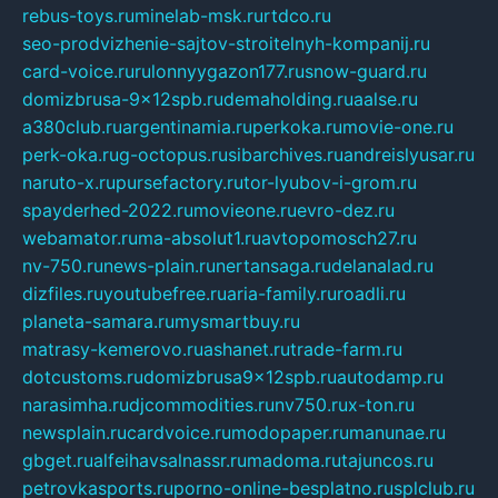
rebus-toys.ru
minelab-msk.ru
rtdco.ru
seo-prodvizhenie-sajtov-stroitelnyh-kompanij.ru
card-voice.ru
rulonnyygazon177.ru
snow-guard.ru
domizbrusa-9x12spb.ru
demaholding.ru
aalse.ru
a380club.ru
argentinamia.ru
perkoka.ru
movie-one.ru
perk-oka.ru
g-octopus.ru
sibarchives.ru
andreislyusar.ru
naruto-x.ru
pursefactory.ru
tor-lyubov-i-grom.ru
spayderhed-2022.ru
movieone.ru
evro-dez.ru
webamator.ru
ma-absolut1.ru
avtopomosch27.ru
nv-750.ru
news-plain.ru
nertansaga.ru
delanalad.ru
dizfiles.ru
youtubefree.ru
aria-family.ru
roadli.ru
planeta-samara.ru
mysmartbuy.ru
matrasy-kemerovo.ru
ashanet.ru
trade-farm.ru
dotcustoms.ru
domizbrusa9x12spb.ru
autodamp.ru
narasimha.ru
djcommodities.ru
nv750.ru
x-ton.ru
newsplain.ru
cardvoice.ru
modopaper.ru
manunae.ru
gbget.ru
alfeihavsalnassr.ru
madoma.ru
tajuncos.ru
petrovkasports.ru
porno-online-besplatno.ru
splclub.ru