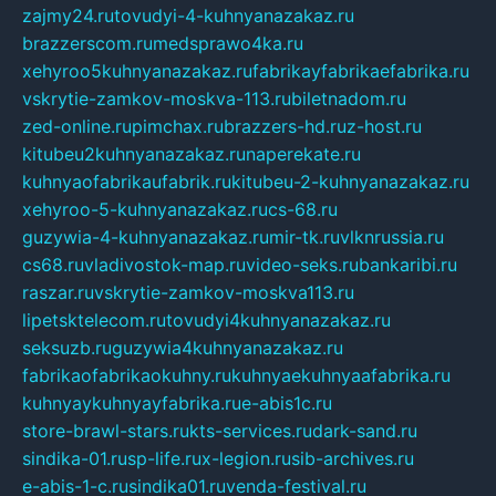
zajmy24.ru
tovudyi-4-kuhnyanazakaz.ru
brazzerscom.ru
medsprawo4ka.ru
xehyroo5kuhnyanazakaz.ru
fabrikayfabrikaefabrika.ru
vskrytie-zamkov-moskva-113.ru
biletnadom.ru
zed-online.ru
pimchax.ru
brazzers-hd.ru
z-host.ru
kitubeu2kuhnyanazakaz.ru
naperekate.ru
kuhnyaofabrikaufabrik.ru
kitubeu-2-kuhnyanazakaz.ru
xehyroo-5-kuhnyanazakaz.ru
cs-68.ru
guzywia-4-kuhnyanazakaz.ru
mir-tk.ru
vlknrussia.ru
cs68.ru
vladivostok-map.ru
video-seks.ru
bankaribi.ru
raszar.ru
vskrytie-zamkov-moskva113.ru
lipetsktelecom.ru
tovudyi4kuhnyanazakaz.ru
seksuzb.ru
guzywia4kuhnyanazakaz.ru
fabrikaofabrikaokuhny.ru
kuhnyaekuhnyaafabrika.ru
kuhnyaykuhnyayfabrika.ru
e-abis1c.ru
store-brawl-stars.ru
kts-services.ru
dark-sand.ru
sindika-01.ru
sp-life.ru
x-legion.ru
sib-archives.ru
e-abis-1-c.ru
sindika01.ru
venda-festival.ru