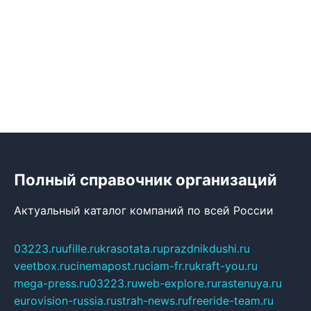
Полный справочник организаций
Актуальный каталог компаний по всей России
03223.ru
ufille.ru
krasotata.ru
prazdnikdushi.ru
veetbox.ru
cinemapost.ru
ciam-fr.ru
kraft-you.ru
mega-press.ru
03223.ru
web-explore.ru
rastenuya.ru
eurovision-russia.ru
strah-news.ru
freeride-team.ru