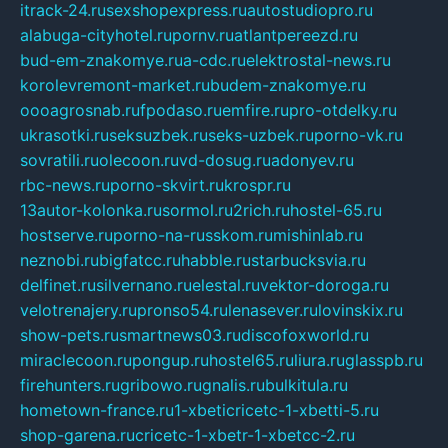
itrack-24.ru
sexshopexpress.ru
autostudiopro.ru
alabuga-cityhotel.ru
pornv.ru
atlantpereezd.ru
bud-em-znakomye.ru
a-cdc.ru
elektrostal-news.ru
korolevremont-market.ru
budem-znakomye.ru
oooagrosnab.ru
fpodaso.ru
emfire.ru
pro-otdelky.ru
ukrasotki.ru
seksuzbek.ru
seks-uzbek.ru
porno-vk.ru
sovratili.ru
olecoon.ru
vd-dosug.ru
adonyev.ru
rbc-news.ru
porno-skvirt.ru
krospr.ru
13autor-kolonka.ru
sormol.ru
2rich.ru
hostel-65.ru
hostserve.ru
porno-na-russkom.ru
mishinlab.ru
neznobi.ru
bigfatcc.ru
habble.ru
starbucksvia.ru
delfinet.ru
silvernano.ru
elestal.ru
vektor-doroga.ru
velotrenajery.ru
pronso54.ru
lenasever.ru
lovinskix.ru
show-pets.ru
smartnews03.ru
discofoxworld.ru
miraclecoon.ru
pongup.ru
hostel65.ru
liura.ru
glasspb.ru
firehunters.ru
gribowo.ru
gnalis.ru
bulkitula.ru
hometown-france.ru
1-xbeticricetc-1-xbetti-5.ru
shop-garena.ru
cricetc-1-xbetr-1-xbetcc-2.ru