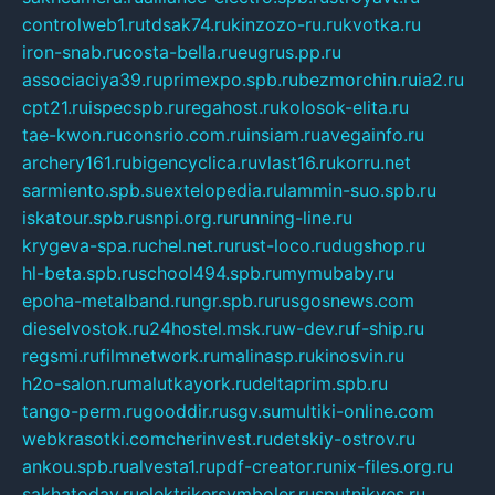
controlweb1.ru
tdsak74.ru
kinzozo-ru.ru
kvotka.ru
iron-snab.ru
costa-bella.ru
eugrus.pp.ru
associaciya39.ru
primexpo.spb.ru
bezmorchin.ru
ia2.ru
cpt21.ru
ispecspb.ru
regahost.ru
kolosok-elita.ru
tae-kwon.ru
consrio.com.ru
insiam.ru
avegainfo.ru
archery161.ru
bigencyclica.ru
vlast16.ru
korru.net
sarmiento.spb.su
extelopedia.ru
lammin-suo.spb.ru
iskatour.spb.ru
snpi.org.ru
running-line.ru
krygeva-spa.ru
chel.net.ru
rust-loco.ru
dugshop.ru
hl-beta.spb.ru
school494.spb.ru
mymubaby.ru
epoha-metalband.ru
ngr.spb.ru
rusgosnews.com
dieselvostok.ru
24hostel.msk.ru
w-dev.ru
f-ship.ru
regsmi.ru
filmnetwork.ru
malinasp.ru
kinosvin.ru
h2o-salon.ru
malutkayork.ru
deltaprim.spb.ru
tango-perm.ru
gooddir.ru
sgv.su
multiki-online.com
webkrasotki.com
cherinvest.ru
detskiy-ostrov.ru
ankou.spb.ru
alvesta1.ru
pdf-creator.ru
nix-files.org.ru
sakhatoday.ru
elektrikersymboler.ru
sputnikyes.ru