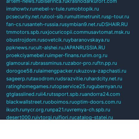
artem-news.ru
biserinca.ru
krasnodarkurort.com
imshowtv.ru
mebel-v-tule.ru
mobtopik.ru
pcsecurity.net.ru
tool-sib.ru
multimetrunit.ru
sp-tour.ru
fan-cs.ru
santeh-russia.ru
symbian9.net.ru
DSHAIR.RU
tmmotors.spb.ru
xjocuricopii.com
musavtomat.msk.ru
obustrojdom.ru
sovetcik.ru
ybaranovskaya.ru
ppknews.ru
cult-alshei.ru
JAPANRUSSIA.RU
proekciyamebel.ru
imper-finans.ru
rim.org.ru
glamourai.ru
brassminus.ru
zabor-pro.ru
ftn.pp.ru
dorogoe58.ru
laimengpacker.ru
kuzova-zapchasti.ru
sageerp.ru
taxodrom.ru
dsrazvitie.ru
hardcity.net.ru
ratinghomegames.ru
topservice25.ru
gubernyan.ru
gtglasslined.ru
ii4.ru
tssport.spb.ru
andorra24.com
blackwallstreet.ru
oboimos.ru
optim-doors.com.ru
ikuch.ru
nycr.org.ru
npa21.ru
vremya-ch.spb.ru
desert000.ru
ivtorgi.ru
ifiori.ru
catalog-statei.ru
dcv.org.ru
spetsmaster174.ru
ipkameryhiseeu.ru
dum26.ru
ruspol.spb.ru
fr-opendp.ru
kam-solnyshko.ru