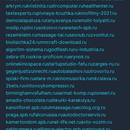
arkrym.ru
kristinita.ru
dircomputer.ru
healthenter.ru
textexperts.ru
pivnaya-kruzhka.ru
kinofilmy-2021.ru
demolalapaluza.ru
tanyavanya.ru
remstir-tolyatti.ru
msdip.ru
jdol.ru
sokolovr.ru
newtech-spb.ru
rezemkleim.ru
massage-tai.ru
seonub.ru
zvonitut.ru
biolisichka24.ru
mncraft-download.ru
algoritm-sistema.ru
godflesh.ru
ru-industria.ru
zebra-tlt.ru
okna-proficom.ru
erynok.ru
onlinekinospace.ru
startupstudio-fefu.ru
zarges-ru.ru
gegenjustizunrecht.ru
autobalashov.ru
utrovortu.ru
spiski-firm.ru
elara-m.ru
kinomusorka.ru
mkcslava.ru
2bets.ru
vintovoykompressor.ru
birminghamvsfulham.ru
sarmat-komp.ru
pioneeri.ru
amadis-chocolate.ru
shkurki-karakulya.ru
kanotiforet.spb.ru
tutmassage.ru
ecolog.org.ru
praga.spb.ru
falcorussia.ru
autodoctorservis.ru
kamertondom.spb.ru
net-life.net.ru
avto-vozim.ru
sakhcamera.ru
alliance-electro.spb.ru
stroyavt.ru