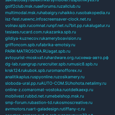
golf2club.msk.ru
aeforums.ru
zallclub.ru
multimodal.msk.ru
habaigry.ru
haikko.ru
sobakopedia.ru
isz-fest.ru
ewnc.info
screensaver-clock.net.ru
volnav.spb.ru
comnat.ru
npf.net.ru
7bit.pp.ru
kalugatur.ru
tesiaes.ru
card.com.ru
kazanka.spb.ru
gildiya-kuznecov.ru
kameryboavision.ru
griffoncom.spb.ru
fabrika-emotsiy.ru
PARK-MATROSOVA.RU
agat.spb.ru
avtoyurist-moskva1.ru
hardware.org.ru
схема-авто.рф
dg-lab.ru
angrup.ru
recruiter.spb.ru
music8.spb.ru
krsk124.ru
kubok.spb.ru
romanofforex.ru
analitikaplus.ru
spyonline.ru
zosikamery.ru
sloboda-ural.pp.ru
AUTO-COM.SU
hohota.net
alimy.ru
online-z.com
aromat-vostoka.ru
otdelkaexp.ru
mobilvest.ru
bbd.net.ru
mebelshop.msk.ru
smp-forum.ru
bastion-td.ru
kosmoscreative.ru
avrmotors.ru
art-galadesign.ru
tiffany-c.ru