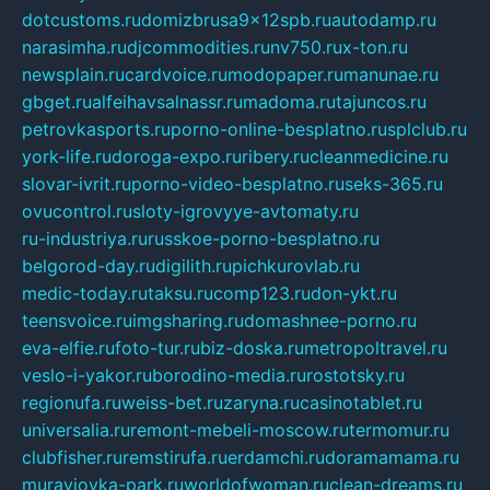
dotcustoms.ru
domizbrusa9x12spb.ru
autodamp.ru
narasimha.ru
djcommodities.ru
nv750.ru
x-ton.ru
newsplain.ru
cardvoice.ru
modopaper.ru
manunae.ru
gbget.ru
alfeihavsalnassr.ru
madoma.ru
tajuncos.ru
petrovkasports.ru
porno-online-besplatno.ru
splclub.ru
york-life.ru
doroga-expo.ru
ribery.ru
cleanmedicine.ru
slovar-ivrit.ru
porno-video-besplatno.ru
seks-365.ru
ovucontrol.ru
sloty-igrovyye-avtomaty.ru
ru-industriya.ru
russkoe-porno-besplatno.ru
belgorod-day.ru
digilith.ru
pichkurovlab.ru
medic-today.ru
taksu.ru
comp123.ru
don-ykt.ru
teensvoice.ru
imgsharing.ru
domashnee-porno.ru
eva-elfie.ru
foto-tur.ru
biz-doska.ru
metropoltravel.ru
veslo-i-yakor.ru
borodino-media.ru
rostotsky.ru
regionufa.ru
weiss-bet.ru
zaryna.ru
casinotablet.ru
universalia.ru
remont-mebeli-moscow.ru
termomur.ru
clubfisher.ru
remstirufa.ru
erdamchi.ru
doramamama.ru
muraviovka-park.ru
worldofwoman.ru
clean-dreams.ru