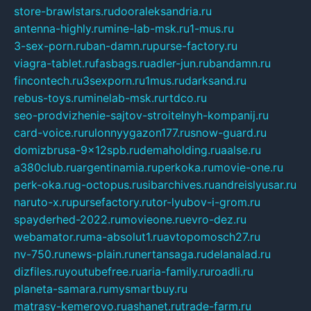
store-brawlstars.ru
dooraleksandria.ru
antenna-highly.ru
mine-lab-msk.ru
1-mus.ru
3-sex-porn.ru
ban-damn.ru
purse-factory.ru
viagra-tablet.ru
fasbags.ru
adler-jun.ru
bandamn.ru
fincontech.ru
3sexporn.ru
1mus.ru
darksand.ru
rebus-toys.ru
minelab-msk.ru
rtdco.ru
seo-prodvizhenie-sajtov-stroitelnyh-kompanij.ru
card-voice.ru
rulonnyygazon177.ru
snow-guard.ru
domizbrusa-9x12spb.ru
demaholding.ru
aalse.ru
a380club.ru
argentinamia.ru
perkoka.ru
movie-one.ru
perk-oka.ru
g-octopus.ru
sibarchives.ru
andreislyusar.ru
naruto-x.ru
pursefactory.ru
tor-lyubov-i-grom.ru
spayderhed-2022.ru
movieone.ru
evro-dez.ru
webamator.ru
ma-absolut1.ru
avtopomosch27.ru
nv-750.ru
news-plain.ru
nertansaga.ru
delanalad.ru
dizfiles.ru
youtubefree.ru
aria-family.ru
roadli.ru
planeta-samara.ru
mysmartbuy.ru
matrasy-kemerovo.ru
ashanet.ru
trade-farm.ru