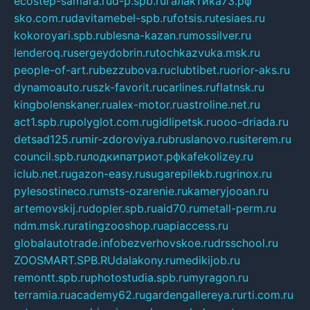
ecostep-samara.ru
d-p.spb.ru
галактика73.рф
sko.com.ru
davitamebel-spb.ru
fotsis.ru
tesiaes.ru
kokoroyari.spb.ru
blesna-kazan.ru
mossilver.ru
lenderoq.ru
sergeydobrin.ru
tochkazvuka.msk.ru
people-of-art.ru
bezzubova.ru
clubtibet.ru
orior-aks.ru
dynamoauto.ru
szk-favorit.ru
carlines.ru
flatnsk.ru
kingbolenskaner.ru
alex-motor.ru
astroline.net.ru
act1.spb.ru
polyglot.com.ru
gidlipetsk.ru
ooo-driada.ru
detsad125.ru
mir-zdoroviya.ru
bruslanovo.ru
siterem.ru
council.spb.ru
лодкипатриот.рф
kafekolizey.ru
iclub.net.ru
gazon-easy.ru
sugarepilekb.ru
grinox.ru
pylesostineco.ru
msts-ozarenie.ru
kameryjooan.ru
artemovskij.ru
dopler.spb.ru
aid70.ru
metall-perm.ru
ndm.msk.ru
ratingzooshop.ru
apiaccess.ru
globalautotrade.info
bezverhovskoe.ru
drsschool.ru
ZOOSMART.SPB.RU
dalakony.ru
medikijob.ru
remontt.spb.ru
photostudia.spb.ru
myragon.ru
terramia.ru
academy62.ru
gardengallereya.ru
rti.com.ru