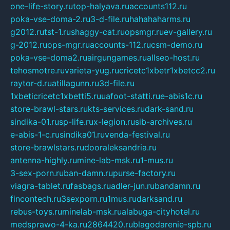
one-life-story.ru
top-halyava.ru
accounts112.ru
poka-vse-doma-2.ru
3-d-file.ru
hahahaharms.ru
g2012.ru
tst-1.ru
shaggy-cat.ru
opsmgr.ru
ev-gallery.ru
g-2012.ru
ops-mgr.ru
accounts-112.ru
csm-demo.ru
poka-vse-doma2.ru
airgungames.ru
allseo-host.ru
tehosmotre.ru
varieta-yug.ru
cricetc1xbetr1xbetcc2.ru
raytor-d.ru
atillagunn.ru
3d-file.ru
1xbeticricetc1xbetti5.ru
uafoot-statti.ru
e-abis1c.ru
store-brawl-stars.ru
kts-services.ru
dark-sand.ru
sindika-01.ru
sp-life.ru
x-legion.ru
sib-archives.ru
e-abis-1-c.ru
sindika01.ru
venda-festival.ru
store-brawlstars.ru
dooraleksandria.ru
antenna-highly.ru
mine-lab-msk.ru
1-mus.ru
3-sex-porn.ru
ban-damn.ru
purse-factory.ru
viagra-tablet.ru
fasbags.ru
adler-jun.ru
bandamn.ru
fincontech.ru
3sexporn.ru
1mus.ru
darksand.ru
rebus-toys.ru
minelab-msk.ru
alabuga-cityhotel.ru
medsprawo-4-ka.ru
2864420.ru
blagodarenie-spb.ru