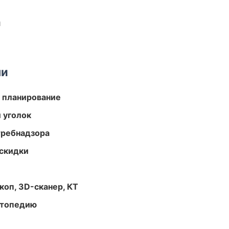
и
ми
 планирование
 уголок
требнадзора
скидки
оп, 3D-сканер, КТ
ортопедию