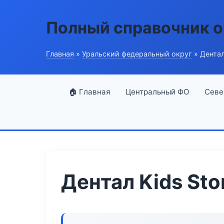
Полный справочник о
Главная
»
Уральский федеральный округ
» Дентал
🏠 Главная
Центральный ФО
Севе
Дентал Kids St