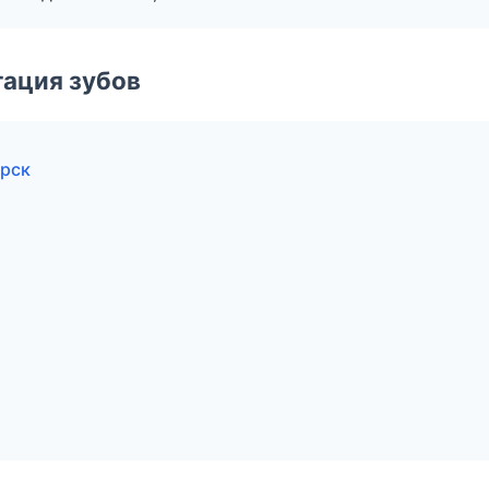
ация зубов
орск