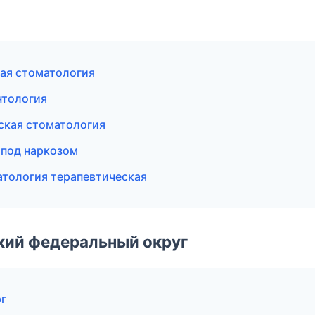
кая стоматология
нтология
ская стоматология
 под наркозом
атология терапевтическая
ский федеральный округ
рг