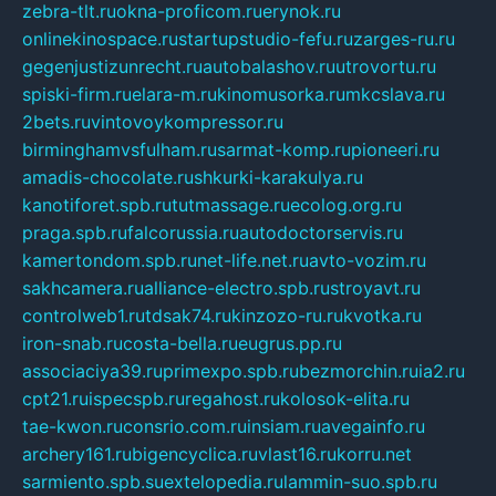
zebra-tlt.ru
okna-proficom.ru
erynok.ru
onlinekinospace.ru
startupstudio-fefu.ru
zarges-ru.ru
gegenjustizunrecht.ru
autobalashov.ru
utrovortu.ru
spiski-firm.ru
elara-m.ru
kinomusorka.ru
mkcslava.ru
2bets.ru
vintovoykompressor.ru
birminghamvsfulham.ru
sarmat-komp.ru
pioneeri.ru
amadis-chocolate.ru
shkurki-karakulya.ru
kanotiforet.spb.ru
tutmassage.ru
ecolog.org.ru
praga.spb.ru
falcorussia.ru
autodoctorservis.ru
kamertondom.spb.ru
net-life.net.ru
avto-vozim.ru
sakhcamera.ru
alliance-electro.spb.ru
stroyavt.ru
controlweb1.ru
tdsak74.ru
kinzozo-ru.ru
kvotka.ru
iron-snab.ru
costa-bella.ru
eugrus.pp.ru
associaciya39.ru
primexpo.spb.ru
bezmorchin.ru
ia2.ru
cpt21.ru
ispecspb.ru
regahost.ru
kolosok-elita.ru
tae-kwon.ru
consrio.com.ru
insiam.ru
avegainfo.ru
archery161.ru
bigencyclica.ru
vlast16.ru
korru.net
sarmiento.spb.su
extelopedia.ru
lammin-suo.spb.ru