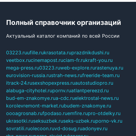
Полный справочник организаций
Актуальный каталог компаний по всей России
03223.ru
ufille.ru
krasotata.ru
prazdnikdushi.ru
veetbox.ru
cinemapost.ru
ciam-fr.ru
kraft-you.ru
mega-press.ru
03223.ru
web-explore.ru
rastenuya.ru
eurovision-russia.ru
strah-news.ru
freeride-team.ru
itrack-24.ru
sexshopexpress.ru
autostudiopro.ru
alabuga-cityhotel.ru
pornv.ru
atlantpereezd.ru
bud-em-znakomye.ru
a-cdc.ru
elektrostal-news.ru
korolevremont-market.ru
budem-znakomye.ru
oooagrosnab.ru
fpodaso.ru
emfire.ru
pro-otdelky.ru
ukrasotki.ru
seksuzbek.ru
seks-uzbek.ru
porno-vk.ru
sovratili.ru
olecoon.ru
vd-dosug.ru
adonyev.ru