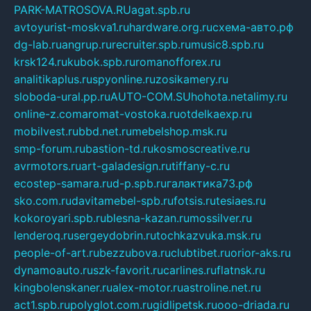
PARK-MATROSOVA.RU
agat.spb.ru
avtoyurist-moskva1.ru
hardware.org.ru
схема-авто.рф
dg-lab.ru
angrup.ru
recruiter.spb.ru
music8.spb.ru
krsk124.ru
kubok.spb.ru
romanofforex.ru
analitikaplus.ru
spyonline.ru
zosikamery.ru
sloboda-ural.pp.ru
AUTO-COM.SU
hohota.net
alimy.ru
online-z.com
aromat-vostoka.ru
otdelkaexp.ru
mobilvest.ru
bbd.net.ru
mebelshop.msk.ru
smp-forum.ru
bastion-td.ru
kosmoscreative.ru
avrmotors.ru
art-galadesign.ru
tiffany-c.ru
ecostep-samara.ru
d-p.spb.ru
галактика73.рф
sko.com.ru
davitamebel-spb.ru
fotsis.ru
tesiaes.ru
kokoroyari.spb.ru
blesna-kazan.ru
mossilver.ru
lenderoq.ru
sergeydobrin.ru
tochkazvuka.msk.ru
people-of-art.ru
bezzubova.ru
clubtibet.ru
orior-aks.ru
dynamoauto.ru
szk-favorit.ru
carlines.ru
flatnsk.ru
kingbolenskaner.ru
alex-motor.ru
astroline.net.ru
act1.spb.ru
polyglot.com.ru
gidlipetsk.ru
ooo-driada.ru