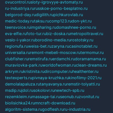
ovucontrol.ru
sloty-igrovyye-avtomaty.ru
ru-industriya.ru
russkoe-porno-besplatno.ru
belgorod-day.ru
digilith.ru
pichkurovlab.ru
medic-today.ru
taksu.ru
comp123.ru
don-ykt.ru
teensvoice.ru
imgsharing.ru
domashnee-porno.ru
eva-elfie.ru
foto-tur.ru
biz-doska.ru
metropoltravel.ru
veslo-i-yakor.ru
borodino-media.ru
rostotsky.ru
regionufa.ru
weiss-bet.ru
zaryna.ru
casinotablet.ru
universalia.ru
remont-mebeli-moscow.ru
termomur.ru
clubfisher.ru
remstirufa.ru
erdamchi.ru
doramamama.ru
muraviovka-park.ru
worldofwoman.ru
clean-dreams.ru
arkrym.ru
kristinita.ru
dircomputer.ru
healthenter.ru
textexperts.ru
pivnaya-kruzhka.ru
kinofilmy-2021.ru
demolalapaluza.ru
tanyavanya.ru
remstir-tolyatti.ru
msdip.ru
jdol.ru
sokolovr.ru
newtech-spb.ru
rezemkleim.ru
massage-tai.ru
seonub.ru
zvonitut.ru
biolisichka24.ru
mncraft-download.ru
algoritm-sistema.ru
godflesh.ru
ru-industria.ru