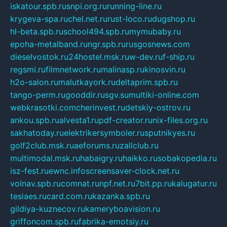
iskatour.spb.ru
snpi.org.ru
running-line.ru
krygeva-spa.ru
chel.net.ru
rust-loco.ru
dugshop.ru
hl-beta.spb.ru
school494.spb.ru
mymubaby.ru
epoha-metalband.ru
ngr.spb.ru
rusgosnews.com
dieselvostok.ru
24hostel.msk.ru
w-dev.ru
f-ship.ru
regsmi.ru
filmnetwork.ru
malinasp.ru
kinosvin.ru
h2o-salon.ru
malutkayork.ru
deltaprim.spb.ru
tango-perm.ru
gooddir.ru
sgv.su
multiki-online.com
webkrasotki.com
cherinvest.ru
detskiy-ostrov.ru
ankou.spb.ru
alvesta1.ru
pdf-creator.ru
nix-files.org.ru
sakhatoday.ru
elektrikersymboler.ru
sputnikyes.ru
golf2club.msk.ru
aeforums.ru
zallclub.ru
multimodal.msk.ru
habaigry.ru
haikko.ru
sobakopedia.ru
isz-fest.ru
ewnc.info
screensaver-clock.net.ru
volnav.spb.ru
comnat.ru
npf.net.ru
7bit.pp.ru
kalugatur.ru
tesiaes.ru
card.com.ru
kazanka.spb.ru
gildiya-kuznecov.ru
kameryboavision.ru
griffoncom.spb.ru
fabrika-emotsiy.ru