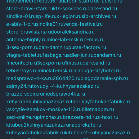
1xbeticricetc1xbetti5.ru
uafoot-statti.ru
e-abis1c.ru
store-brawl-stars.ru
kts-services.ru
dark-sand.ru
sindika-01.ru
sp-life.ru
x-legion.ru
sib-archives.ru
e-abis-1-c.ru
sindika01.ru
venda-festival.ru
store-brawlstars.ru
dooraleksandria.ru
antenna-highly.ru
mine-lab-msk.ru
1-mus.ru
3-sex-porn.ru
ban-damn.ru
purse-factory.ru
viagra-tablet.ru
fasbags.ru
adler-jun.ru
bandamn.ru
fincontech.ru
3sexporn.ru
1mus.ru
darksand.ru
rebus-toys.ru
minelab-msk.ru
alabuga-cityhotel.ru
medsprawo-4-ka.ru
2864420.ru
blagodarenie-spb.ru
zajmy24.ru
tovudyi-4-kuhnyanazakaz.ru
brazzerscom.ru
medsprawo4ka.ru
xehyroo5kuhnyanazakaz.ru
fabrikayfabrikaefabrika.ru
vskrytie-zamkov-moskva-113.ru
biletnadom.ru
zed-online.ru
pimchax.ru
brazzers-hd.ru
z-host.ru
kitubeu2kuhnyanazakaz.ru
naperekate.ru
kuhnyaofabrikaufabrik.ru
kitubeu-2-kuhnyanazakaz.ru