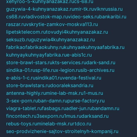
xehyroo-5-kuhnyanazakaz.ru
cs-68.ru
guzywia-4-kuhnyanazakaz.ru
mir-tk.ru
vlknrussia.ru
cs68.ru
vladivostok-map.ru
video-seks.ru
bankaribi.ru
raszar.ru
vskrytie-zamkov-moskva113.ru
lipetsktelecom.ru
tovudyi4kuhnyanazakaz.ru
seksuzb.ru
guzywia4kuhnyanazakaz.ru
fabrikaofabrikaokuhny.ru
kuhnyaekuhnyaafabrika.ru
kuhnyaykuhnyayfabrika.ru
e-abis1c.ru
store-brawl-stars.ru
kts-services.ru
dark-sand.ru
sindika-01.ru
sp-life.ru
x-legion.ru
sib-archives.ru
e-abis-1-c.ru
sindika01.ru
venda-festival.ru
store-brawlstars.ru
dooraleksandria.ru
antenna-highly.ru
mine-lab-msk.ru
1-mus.ru
3-sex-porn.ru
ban-damn.ru
purse-factory.ru
viagra-tablet.ru
fasbags.ru
adler-jun.ru
bandamn.ru
fincontech.ru
3sexporn.ru
1mus.ru
darksand.ru
rebus-toys.ru
minelab-msk.ru
rtdco.ru
seo-prodvizhenie-sajtov-stroitelnyh-kompanij.ru