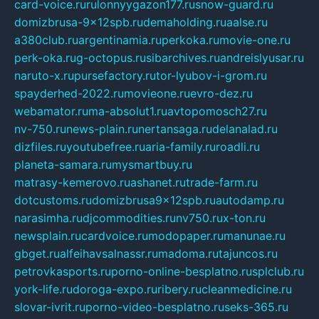
card-voice.ru
rulonnyygazon177.ru
snow-guard.ru
domizbrusa-9x12spb.ru
demaholding.ru
aalse.ru
a380club.ru
argentinamia.ru
perkoka.ru
movie-one.ru
perk-oka.ru
g-octopus.ru
sibarchives.ru
andreislyusar.ru
naruto-x.ru
pursefactory.ru
tor-lyubov-i-grom.ru
spayderhed-2022.ru
movieone.ru
evro-dez.ru
webamator.ru
ma-absolut1.ru
avtopomosch27.ru
nv-750.ru
news-plain.ru
nertansaga.ru
delanalad.ru
dizfiles.ru
youtubefree.ru
aria-family.ru
roadli.ru
planeta-samara.ru
mysmartbuy.ru
matrasy-kemerovo.ru
ashanet.ru
trade-farm.ru
dotcustoms.ru
domizbrusa9x12spb.ru
autodamp.ru
narasimha.ru
djcommodities.ru
nv750.ru
x-ton.ru
newsplain.ru
cardvoice.ru
modopaper.ru
manunae.ru
gbget.ru
alfeihavsalnassr.ru
madoma.ru
tajuncos.ru
petrovkasports.ru
porno-online-besplatno.ru
splclub.ru
york-life.ru
doroga-expo.ru
ribery.ru
cleanmedicine.ru
slovar-ivrit.ru
porno-video-besplatno.ru
seks-365.ru