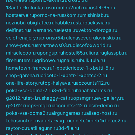
rbc-news.ru
porno-skvirt.ru
krospr.ru
13autor-kolonka.ru
sormol.ru
2rich.ru
hostel-65.ru
hostserve.ru
porno-na-russkom.ru
mishinlab.ru
neznobi.ru
bigfatcc.ru
habble.ru
starbucksvia.ru
delfinet.ru
silvernano.ru
elestal.ru
vektor-doroga.ru
velotrenajery.ru
pronso54.ru
lenasever.ru
lovinskix.ru
show-pets.ru
smartnews03.ru
discofoxworld.ru
miraclecoon.ru
pongup.ru
hostel65.ru
liura.ru
glasspb.ru
firehunters.ru
gribowo.ru
gnalis.ru
bulkitula.ru
hometown-france.ru
1-xbeticricetc-1-xbetti-5.ru
shop-garena.ru
cricetc-1-xbetr-1-xbetcc-2.ru
one-life-story.ru
top-halyava.ru
accounts112.ru
poka-vse-doma-2.ru
3-d-file.ru
hahahaharms.ru
g2012.ru
tst-1.ru
shaggy-cat.ru
opsmgr.ru
ev-gallery.ru
g-2012.ru
ops-mgr.ru
accounts-112.ru
csm-demo.ru
poka-vse-doma2.ru
airgungames.ru
allseo-host.ru
tehosmotre.ru
varieta-yug.ru
cricetc1xbetr1xbetcc2.ru
raytor-d.ru
atillagunn.ru
3d-file.ru