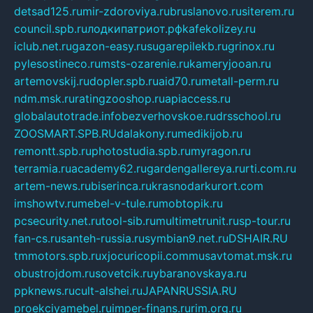
detsad125.ru
mir-zdoroviya.ru
bruslanovo.ru
siterem.ru
council.spb.ru
лодкипатриот.рф
kafekolizey.ru
iclub.net.ru
gazon-easy.ru
sugarepilekb.ru
grinox.ru
pylesostineco.ru
msts-ozarenie.ru
kameryjooan.ru
artemovskij.ru
dopler.spb.ru
aid70.ru
metall-perm.ru
ndm.msk.ru
ratingzooshop.ru
apiaccess.ru
globalautotrade.info
bezverhovskoe.ru
drsschool.ru
ZOOSMART.SPB.RU
dalakony.ru
medikijob.ru
remontt.spb.ru
photostudia.spb.ru
myragon.ru
terramia.ru
academy62.ru
gardengallereya.ru
rti.com.ru
artem-news.ru
biserinca.ru
krasnodarkurort.com
imshowtv.ru
mebel-v-tule.ru
mobtopik.ru
pcsecurity.net.ru
tool-sib.ru
multimetrunit.ru
sp-tour.ru
fan-cs.ru
santeh-russia.ru
symbian9.net.ru
DSHAIR.RU
tmmotors.spb.ru
xjocuricopii.com
musavtomat.msk.ru
obustrojdom.ru
sovetcik.ru
ybaranovskaya.ru
ppknews.ru
cult-alshei.ru
JAPANRUSSIA.RU
proekciyamebel.ru
imper-finans.ru
rim.org.ru