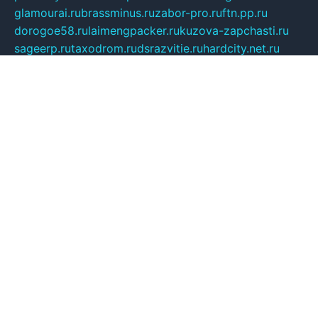
glamourai.ru
brassminus.ru
zabor-pro.ru
ftn.pp.ru
dorogoe58.ru
laimengpacker.ru
kuzova-zapchasti.ru
sageerp.ru
taxodrom.ru
dsrazvitie.ru
hardcity.net.ru
ratinghomegames.ru
topservice25.ru
gubernyan.ru
gtglasslined.ru
ii4.ru
tssport.spb.ru
andorra24.com
blackwallstreet.ru
oboimos.ru
optim-doors.com.ru
ikuch.ru
nycr.org.ru
npa21.ru
vremya-ch.spb.ru
desert000.ru
ivtorgi.ru
ifiori.ru
catalog-statei.ru
dcv.org.ru
spetsmaster174.ru
ipkameryhiseeu.ru
dum26.ru
ruspol.spb.ru
fr-opendp.ru
kam-solnyshko.ru
cheyenne-arapaho.ru
sevzapmetal.spb.ru
ted-lapidus.spb.ru
parasite-eliminator.ru
sigma-complete.ru
modernworld.ru
dama-moda.ru
eholot-group.ru
sk-nvkz.ru
DRONGOLD.RU
democratia2.ru
i-farmer.ru
mass-sport.org
jablonex.spb.ru
bookmess.ru
linkword.ru
refineua.com.ru
cs-spec.net.ru
altay-mebel.ru
DNK-THEATRE.RU
mechaniks.spb.ru
ipcamtechage.ru