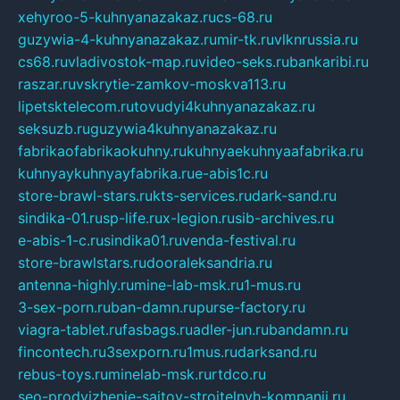
xehyroo-5-kuhnyanazakaz.ru
cs-68.ru
guzywia-4-kuhnyanazakaz.ru
mir-tk.ru
vlknrussia.ru
cs68.ru
vladivostok-map.ru
video-seks.ru
bankaribi.ru
raszar.ru
vskrytie-zamkov-moskva113.ru
lipetsktelecom.ru
tovudyi4kuhnyanazakaz.ru
seksuzb.ru
guzywia4kuhnyanazakaz.ru
fabrikaofabrikaokuhny.ru
kuhnyaekuhnyaafabrika.ru
kuhnyaykuhnyayfabrika.ru
e-abis1c.ru
store-brawl-stars.ru
kts-services.ru
dark-sand.ru
sindika-01.ru
sp-life.ru
x-legion.ru
sib-archives.ru
e-abis-1-c.ru
sindika01.ru
venda-festival.ru
store-brawlstars.ru
dooraleksandria.ru
antenna-highly.ru
mine-lab-msk.ru
1-mus.ru
3-sex-porn.ru
ban-damn.ru
purse-factory.ru
viagra-tablet.ru
fasbags.ru
adler-jun.ru
bandamn.ru
fincontech.ru
3sexporn.ru
1mus.ru
darksand.ru
rebus-toys.ru
minelab-msk.ru
rtdco.ru
seo-prodvizhenie-sajtov-stroitelnyh-kompanij.ru