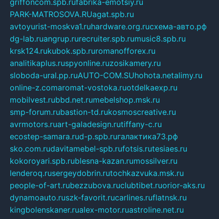
griffoncom.spb.ru
fabrika-emotsiy.ru
PARK-MATROSOVA.RU
agat.spb.ru
avtoyurist-moskva1.ru
hardware.org.ru
схема-авто.рф
dg-lab.ru
angrup.ru
recruiter.spb.ru
music8.spb.ru
krsk124.ru
kubok.spb.ru
romanofforex.ru
analitikaplus.ru
spyonline.ru
zosikamery.ru
sloboda-ural.pp.ru
AUTO-COM.SU
hohota.net
alimy.ru
online-z.com
aromat-vostoka.ru
otdelkaexp.ru
mobilvest.ru
bbd.net.ru
mebelshop.msk.ru
smp-forum.ru
bastion-td.ru
kosmoscreative.ru
avrmotors.ru
art-galadesign.ru
tiffany-c.ru
ecostep-samara.ru
d-p.spb.ru
галактика73.рф
sko.com.ru
davitamebel-spb.ru
fotsis.ru
tesiaes.ru
kokoroyari.spb.ru
blesna-kazan.ru
mossilver.ru
lenderoq.ru
sergeydobrin.ru
tochkazvuka.msk.ru
people-of-art.ru
bezzubova.ru
clubtibet.ru
orior-aks.ru
dynamoauto.ru
szk-favorit.ru
carlines.ru
flatnsk.ru
kingbolenskaner.ru
alex-motor.ru
astroline.net.ru