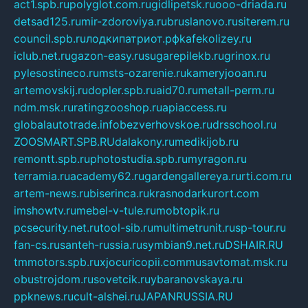
act1.spb.ru
polyglot.com.ru
gidlipetsk.ru
ooo-driada.ru
detsad125.ru
mir-zdoroviya.ru
bruslanovo.ru
siterem.ru
council.spb.ru
лодкипатриот.рф
kafekolizey.ru
iclub.net.ru
gazon-easy.ru
sugarepilekb.ru
grinox.ru
pylesostineco.ru
msts-ozarenie.ru
kameryjooan.ru
artemovskij.ru
dopler.spb.ru
aid70.ru
metall-perm.ru
ndm.msk.ru
ratingzooshop.ru
apiaccess.ru
globalautotrade.info
bezverhovskoe.ru
drsschool.ru
ZOOSMART.SPB.RU
dalakony.ru
medikijob.ru
remontt.spb.ru
photostudia.spb.ru
myragon.ru
terramia.ru
academy62.ru
gardengallereya.ru
rti.com.ru
artem-news.ru
biserinca.ru
krasnodarkurort.com
imshowtv.ru
mebel-v-tule.ru
mobtopik.ru
pcsecurity.net.ru
tool-sib.ru
multimetrunit.ru
sp-tour.ru
fan-cs.ru
santeh-russia.ru
symbian9.net.ru
DSHAIR.RU
tmmotors.spb.ru
xjocuricopii.com
musavtomat.msk.ru
obustrojdom.ru
sovetcik.ru
ybaranovskaya.ru
ppknews.ru
cult-alshei.ru
JAPANRUSSIA.RU