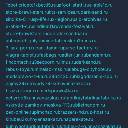
1xbeticricetc1xbetti5.ru
uafoot-statti.ru
e-abis1c.ru
store-brawl-stars.ru
kts-services.ru
dark-sand.ru
sindika-01.ru
sp-life.ru
x-legion.ru
sib-archives.ru
e-abis-1-c.ru
sindika01.ru
venda-festival.ru
store-brawlstars.ru
dooraleksandria.ru
antenna-highly.ru
mine-lab-msk.ru
1-mus.ru
3-sex-porn.ru
ban-damn.ru
purse-factory.ru
viagra-tablet.ru
fasbags.ru
adler-jun.ru
bandamn.ru
fincontech.ru
3sexporn.ru
1mus.ru
darksand.ru
rebus-toys.ru
minelab-msk.ru
alabuga-cityhotel.ru
medsprawo-4-ka.ru
2864420.ru
blagodarenie-spb.ru
zajmy24.ru
tovudyi-4-kuhnyanazakaz.ru
brazzerscom.ru
medsprawo4ka.ru
xehyroo5kuhnyanazakaz.ru
fabrikayfabrikaefabrika.ru
vskrytie-zamkov-moskva-113.ru
biletnadom.ru
zed-online.ru
pimchax.ru
brazzers-hd.ru
z-host.ru
kitubeu2kuhnyanazakaz.ru
naperekate.ru
kuhnyaofabrikaufabrik.ru
kitubeu-2-kuhnyanazakaz.ru