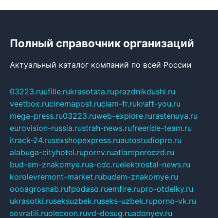
Полный справочник организаций
Актуальный каталог компаний по всей России
03223.ru
ufille.ru
krasotata.ru
prazdnikdushi.ru
veetbox.ru
cinemapost.ru
ciam-fr.ru
kraft-you.ru
mega-press.ru
03223.ru
web-explore.ru
rastenuya.ru
eurovision-russia.ru
strah-news.ru
freeride-team.ru
itrack-24.ru
sexshopexpress.ru
autostudiopro.ru
alabuga-cityhotel.ru
pornv.ru
atlantpereezd.ru
bud-em-znakomye.ru
a-cdc.ru
elektrostal-news.ru
korolevremont-market.ru
budem-znakomye.ru
oooagrosnab.ru
fpodaso.ru
emfire.ru
pro-otdelky.ru
ukrasotki.ru
seksuzbek.ru
seks-uzbek.ru
porno-vk.ru
sovratili.ru
olecoon.ru
vd-dosug.ru
adonyev.ru