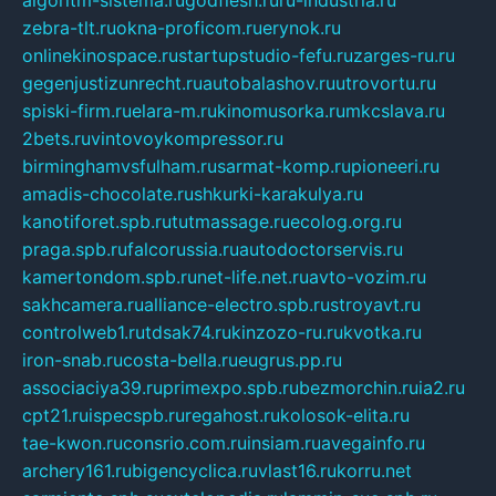
algoritm-sistema.ru
godflesh.ru
ru-industria.ru
zebra-tlt.ru
okna-proficom.ru
erynok.ru
onlinekinospace.ru
startupstudio-fefu.ru
zarges-ru.ru
gegenjustizunrecht.ru
autobalashov.ru
utrovortu.ru
spiski-firm.ru
elara-m.ru
kinomusorka.ru
mkcslava.ru
2bets.ru
vintovoykompressor.ru
birminghamvsfulham.ru
sarmat-komp.ru
pioneeri.ru
amadis-chocolate.ru
shkurki-karakulya.ru
kanotiforet.spb.ru
tutmassage.ru
ecolog.org.ru
praga.spb.ru
falcorussia.ru
autodoctorservis.ru
kamertondom.spb.ru
net-life.net.ru
avto-vozim.ru
sakhcamera.ru
alliance-electro.spb.ru
stroyavt.ru
controlweb1.ru
tdsak74.ru
kinzozo-ru.ru
kvotka.ru
iron-snab.ru
costa-bella.ru
eugrus.pp.ru
associaciya39.ru
primexpo.spb.ru
bezmorchin.ru
ia2.ru
cpt21.ru
ispecspb.ru
regahost.ru
kolosok-elita.ru
tae-kwon.ru
consrio.com.ru
insiam.ru
avegainfo.ru
archery161.ru
bigencyclica.ru
vlast16.ru
korru.net