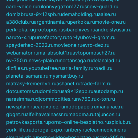
card-voice.ru
rulonnyygazon177.ru
snow-guard.ru
domizbrusa-9x12spb.ru
demaholding.ru
aalse.ru
a380club.ru
argentinamia.ru
perkoka.ru
movie-one.ru
perk-oka.ru
g-octopus.ru
sibarchives.ru
andreislyusar.ru
naruto-x.ru
pursefactory.ru
tor-lyubov-i-grom.ru
spayderhed-2022.ru
movieone.ru
evro-dez.ru
webamator.ru
ma-absolut1.ru
avtopomosch27.ru
nv-750.ru
news-plain.ru
nertansaga.ru
delanalad.ru
dizfiles.ru
youtubefree.ru
aria-family.ru
roadli.ru
planeta-samara.ru
mysmartbuy.ru
matrasy-kemerovo.ru
ashanet.ru
trade-farm.ru
dotcustoms.ru
domizbrusa9x12spb.ru
autodamp.ru
narasimha.ru
djcommodities.ru
nv750.ru
x-ton.ru
newsplain.ru
cardvoice.ru
modopaper.ru
manunae.ru
gbget.ru
alfeihavsalnassr.ru
madoma.ru
tajuncos.ru
petrovkasports.ru
porno-online-besplatno.ru
splclub.ru
york-life.ru
doroga-expo.ru
ribery.ru
cleanmedicine.ru
slovar-ivrit.ru
porno-video-besplatno.ru
seks-365.ru