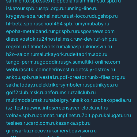
sarmiento.spb.su
extelopedia.ru
lammin-suo.spb.ru
iskatour.spb.ru
snpi.org.ru
running-line.ru
krygeva-spa.ru
chel.net.ru
rust-loco.ru
dugshop.ru
hl-beta.spb.ru
school494.spb.ru
mymubaby.ru
epoha-metalband.ru
ngr.spb.ru
rusgosnews.com
dieselvostok.ru
24hostel.msk.ru
w-dev.ru
f-ship.ru
regsmi.ru
filmnetwork.ru
malinasp.ru
kinosvin.ru
h2o-salon.ru
malutkayork.ru
deltaprim.spb.ru
tango-perm.ru
gooddir.ru
sgv.su
multiki-online.com
webkrasotki.com
cherinvest.ru
detskiy-ostrov.ru
ankou.spb.ru
alvesta1.ru
pdf-creator.ru
nix-files.org.ru
sakhatoday.ru
elektrikersymboler.ru
sputnikyes.ru
golf2club.msk.ru
aeforums.ru
zallclub.ru
multimodal.msk.ru
habaigry.ru
haikko.ru
sobakopedia.ru
isz-fest.ru
ewnc.info
screensaver-clock.net.ru
volnav.spb.ru
comnat.ru
npf.net.ru
7bit.pp.ru
kalugatur.ru
tesiaes.ru
card.com.ru
kazanka.spb.ru
gildiya-kuznecov.ru
kameryboavision.ru