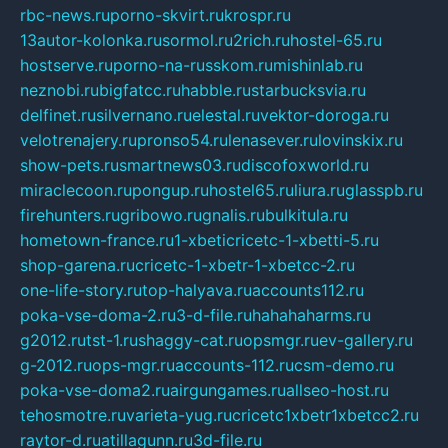
rbc-news.ru
porno-skvirt.ru
krospr.ru
13autor-kolonka.ru
sormol.ru
2rich.ru
hostel-65.ru
hostserve.ru
porno-na-russkom.ru
mishinlab.ru
neznobi.ru
bigfatcc.ru
habble.ru
starbucksvia.ru
delfinet.ru
silvernano.ru
elestal.ru
vektor-doroga.ru
velotrenajery.ru
pronso54.ru
lenasever.ru
lovinskix.ru
show-pets.ru
smartnews03.ru
discofoxworld.ru
miraclecoon.ru
pongup.ru
hostel65.ru
liura.ru
glasspb.ru
firehunters.ru
gribowo.ru
gnalis.ru
bulkitula.ru
hometown-france.ru
1-xbeticricetc-1-xbetti-5.ru
shop-garena.ru
cricetc-1-xbetr-1-xbetcc-2.ru
one-life-story.ru
top-halyava.ru
accounts112.ru
poka-vse-doma-2.ru
3-d-file.ru
hahahaharms.ru
g2012.ru
tst-1.ru
shaggy-cat.ru
opsmgr.ru
ev-gallery.ru
g-2012.ru
ops-mgr.ru
accounts-112.ru
csm-demo.ru
poka-vse-doma2.ru
airgungames.ru
allseo-host.ru
tehosmotre.ru
varieta-yug.ru
cricetc1xbetr1xbetcc2.ru
raytor-d.ru
atillagunn.ru
3d-file.ru