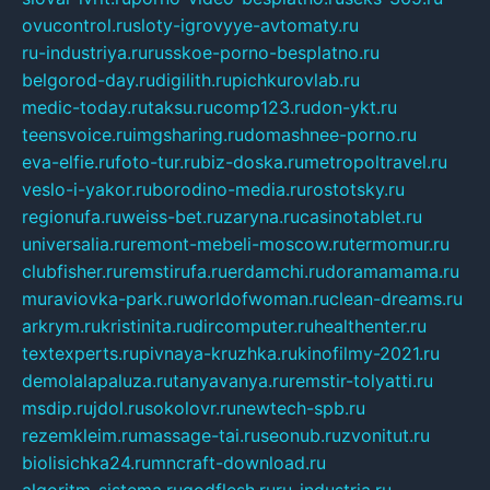
ovucontrol.ru
sloty-igrovyye-avtomaty.ru
ru-industriya.ru
russkoe-porno-besplatno.ru
belgorod-day.ru
digilith.ru
pichkurovlab.ru
medic-today.ru
taksu.ru
comp123.ru
don-ykt.ru
teensvoice.ru
imgsharing.ru
domashnee-porno.ru
eva-elfie.ru
foto-tur.ru
biz-doska.ru
metropoltravel.ru
veslo-i-yakor.ru
borodino-media.ru
rostotsky.ru
regionufa.ru
weiss-bet.ru
zaryna.ru
casinotablet.ru
universalia.ru
remont-mebeli-moscow.ru
termomur.ru
clubfisher.ru
remstirufa.ru
erdamchi.ru
doramamama.ru
muraviovka-park.ru
worldofwoman.ru
clean-dreams.ru
arkrym.ru
kristinita.ru
dircomputer.ru
healthenter.ru
textexperts.ru
pivnaya-kruzhka.ru
kinofilmy-2021.ru
demolalapaluza.ru
tanyavanya.ru
remstir-tolyatti.ru
msdip.ru
jdol.ru
sokolovr.ru
newtech-spb.ru
rezemkleim.ru
massage-tai.ru
seonub.ru
zvonitut.ru
biolisichka24.ru
mncraft-download.ru