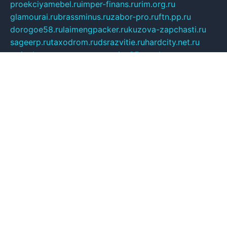
proekciyamebel.ru
imper-finans.ru
rim.org.ru
glamourai.ru
brassminus.ru
zabor-pro.ru
ftn.pp.ru
dorogoe58.ru
laimengpacker.ru
kuzova-zapchasti.ru
sageerp.ru
taxodrom.ru
dsrazvitie.ru
hardcity.net.ru
ratinghomegames.ru
topservice25.ru
gubernyan.ru
gtglasslined.ru
ii4.ru
tssport.spb.ru
andorra24.com
blackwallstreet.ru
oboimos.ru
optim-doors.com.ru
ikuch.ru
nycr.org.ru
npa21.ru
vremya-ch.spb.ru
desert000.ru
ivtorgi.ru
ifiori.ru
catalog-statei.ru
dcv.org.ru
spetsmaster174.ru
ipkameryhiseeu.ru
dum26.ru
ruspol.spb.ru
fr-opendp.ru
kam-solnyshko.ru
cheyenne-arapaho.ru
sevzapmetal.spb.ru
ted-lapidus.spb.ru
parasite-eliminator.ru
sigma-complete.ru
modernworld.ru
dama-moda.ru
eholot-group.ru
sk-nvkz.ru
DRONGOLD.RU
democratia2.ru
i-farmer.ru
mass-sport.org
jablonex.spb.ru
bookmess.ru
linkword.ru
refineua.com.ru
cs-spec.net.ru
altay-mebel.ru