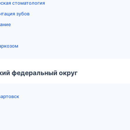
еская стоматология
нтация зубов
вание
наркозом
ский федеральный округ
вартовск