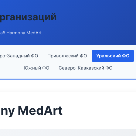
рганизаций
аб Harmony MedArt
ро-Западный ФО
Приволжский ФО
Уральский ФО
Южный ФО
Северо-Кавказский ФО
ny MedArt