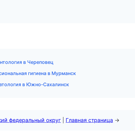
онтология в Череповец
сиональная гигиена в Мурманск
матология в Южно-Сахалинск
кий федеральный округ
|
Главная страница
→