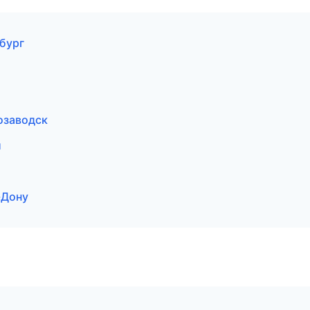
бург
озаводск
и
-Дону