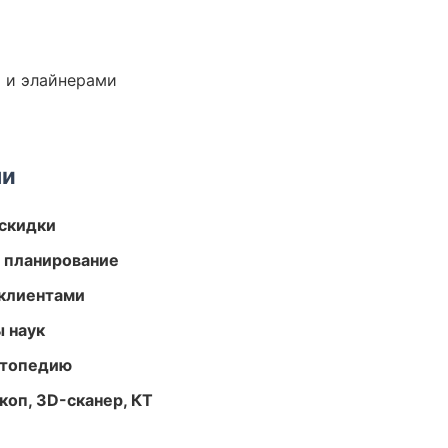
 и элайнерами
ми
скидки
 планирование
 клиентами
ы наук
ортопедию
оп, 3D-сканер, КТ