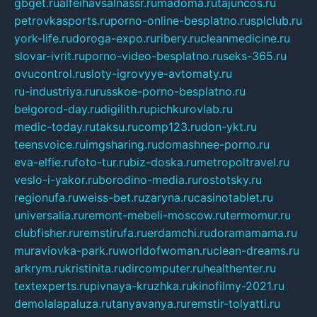
gbget.ru
alfeihavsalnassr.ru
madoma.ru
tajuncos.ru
petrovkasports.ru
porno-online-besplatno.ru
splclub.ru
york-life.ru
doroga-expo.ru
ribery.ru
cleanmedicine.ru
slovar-ivrit.ru
porno-video-besplatno.ru
seks-365.ru
ovucontrol.ru
sloty-igrovyye-avtomaty.ru
ru-industriya.ru
russkoe-porno-besplatno.ru
belgorod-day.ru
digilith.ru
pichkurovlab.ru
medic-today.ru
taksu.ru
comp123.ru
don-ykt.ru
teensvoice.ru
imgsharing.ru
domashnee-porno.ru
eva-elfie.ru
foto-tur.ru
biz-doska.ru
metropoltravel.ru
veslo-i-yakor.ru
borodino-media.ru
rostotsky.ru
regionufa.ru
weiss-bet.ru
zaryna.ru
casinotablet.ru
universalia.ru
remont-mebeli-moscow.ru
termomur.ru
clubfisher.ru
remstirufa.ru
erdamchi.ru
doramamama.ru
muraviovka-park.ru
worldofwoman.ru
clean-dreams.ru
arkrym.ru
kristinita.ru
dircomputer.ru
healthenter.ru
textexperts.ru
pivnaya-kruzhka.ru
kinofilmy-2021.ru
demolalapaluza.ru
tanyavanya.ru
remstir-tolyatti.ru