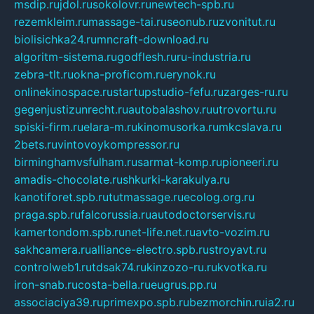
msdip.ru
jdol.ru
sokolovr.ru
newtech-spb.ru
rezemkleim.ru
massage-tai.ru
seonub.ru
zvonitut.ru
biolisichka24.ru
mncraft-download.ru
algoritm-sistema.ru
godflesh.ru
ru-industria.ru
zebra-tlt.ru
okna-proficom.ru
erynok.ru
onlinekinospace.ru
startupstudio-fefu.ru
zarges-ru.ru
gegenjustizunrecht.ru
autobalashov.ru
utrovortu.ru
spiski-firm.ru
elara-m.ru
kinomusorka.ru
mkcslava.ru
2bets.ru
vintovoykompressor.ru
birminghamvsfulham.ru
sarmat-komp.ru
pioneeri.ru
amadis-chocolate.ru
shkurki-karakulya.ru
kanotiforet.spb.ru
tutmassage.ru
ecolog.org.ru
praga.spb.ru
falcorussia.ru
autodoctorservis.ru
kamertondom.spb.ru
net-life.net.ru
avto-vozim.ru
sakhcamera.ru
alliance-electro.spb.ru
stroyavt.ru
controlweb1.ru
tdsak74.ru
kinzozo-ru.ru
kvotka.ru
iron-snab.ru
costa-bella.ru
eugrus.pp.ru
associaciya39.ru
primexpo.spb.ru
bezmorchin.ru
ia2.ru