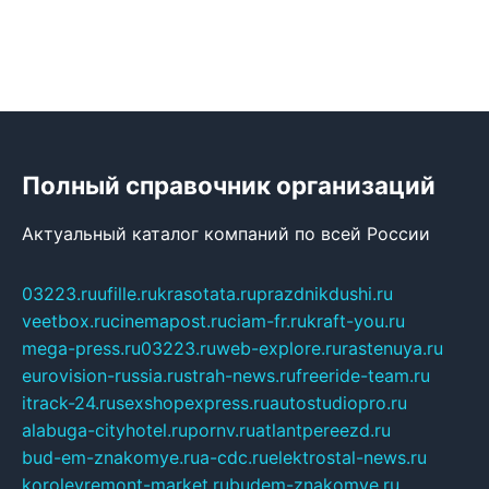
Полный справочник организаций
Актуальный каталог компаний по всей России
03223.ru
ufille.ru
krasotata.ru
prazdnikdushi.ru
veetbox.ru
cinemapost.ru
ciam-fr.ru
kraft-you.ru
mega-press.ru
03223.ru
web-explore.ru
rastenuya.ru
eurovision-russia.ru
strah-news.ru
freeride-team.ru
itrack-24.ru
sexshopexpress.ru
autostudiopro.ru
alabuga-cityhotel.ru
pornv.ru
atlantpereezd.ru
bud-em-znakomye.ru
a-cdc.ru
elektrostal-news.ru
korolevremont-market.ru
budem-znakomye.ru