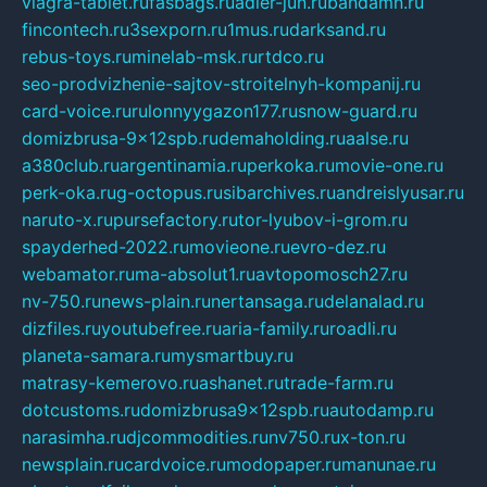
viagra-tablet.ru
fasbags.ru
adler-jun.ru
bandamn.ru
fincontech.ru
3sexporn.ru
1mus.ru
darksand.ru
rebus-toys.ru
minelab-msk.ru
rtdco.ru
seo-prodvizhenie-sajtov-stroitelnyh-kompanij.ru
card-voice.ru
rulonnyygazon177.ru
snow-guard.ru
domizbrusa-9x12spb.ru
demaholding.ru
aalse.ru
a380club.ru
argentinamia.ru
perkoka.ru
movie-one.ru
perk-oka.ru
g-octopus.ru
sibarchives.ru
andreislyusar.ru
naruto-x.ru
pursefactory.ru
tor-lyubov-i-grom.ru
spayderhed-2022.ru
movieone.ru
evro-dez.ru
webamator.ru
ma-absolut1.ru
avtopomosch27.ru
nv-750.ru
news-plain.ru
nertansaga.ru
delanalad.ru
dizfiles.ru
youtubefree.ru
aria-family.ru
roadli.ru
planeta-samara.ru
mysmartbuy.ru
matrasy-kemerovo.ru
ashanet.ru
trade-farm.ru
dotcustoms.ru
domizbrusa9x12spb.ru
autodamp.ru
narasimha.ru
djcommodities.ru
nv750.ru
x-ton.ru
newsplain.ru
cardvoice.ru
modopaper.ru
manunae.ru