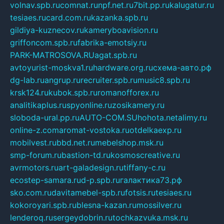
volnav.spb.ru
comnat.ru
npf.net.ru
7bit.pp.ru
kalugatur.ru
tesiaes.ru
card.com.ru
kazanka.spb.ru
gildiya-kuznecov.ru
kameryboavision.ru
griffoncom.spb.ru
fabrika-emotsiy.ru
PARK-MATROSOVA.RU
agat.spb.ru
avtoyurist-moskva1.ru
hardware.org.ru
схема-авто.рф
dg-lab.ru
angrup.ru
recruiter.spb.ru
music8.spb.ru
krsk124.ru
kubok.spb.ru
romanofforex.ru
analitikaplus.ru
spyonline.ru
zosikamery.ru
sloboda-ural.pp.ru
AUTO-COM.SU
hohota.net
alimy.ru
online-z.com
aromat-vostoka.ru
otdelkaexp.ru
mobilvest.ru
bbd.net.ru
mebelshop.msk.ru
smp-forum.ru
bastion-td.ru
kosmoscreative.ru
avrmotors.ru
art-galadesign.ru
tiffany-c.ru
ecostep-samara.ru
d-p.spb.ru
галактика73.рф
sko.com.ru
davitamebel-spb.ru
fotsis.ru
tesiaes.ru
kokoroyari.spb.ru
blesna-kazan.ru
mossilver.ru
lenderoq.ru
sergeydobrin.ru
tochkazvuka.msk.ru