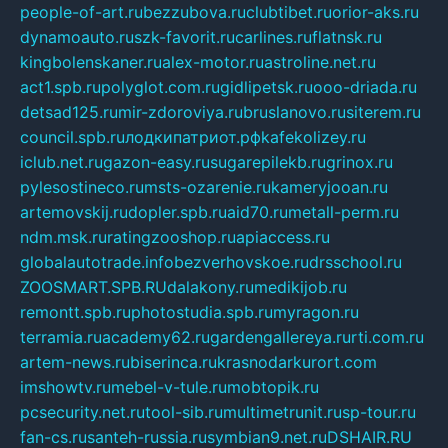
people-of-art.ru
bezzubova.ru
clubtibet.ru
orior-aks.ru
dynamoauto.ru
szk-favorit.ru
carlines.ru
flatnsk.ru
kingbolenskaner.ru
alex-motor.ru
astroline.net.ru
act1.spb.ru
polyglot.com.ru
gidlipetsk.ru
ooo-driada.ru
detsad125.ru
mir-zdoroviya.ru
bruslanovo.ru
siterem.ru
council.spb.ru
лодкипатриот.рф
kafekolizey.ru
iclub.net.ru
gazon-easy.ru
sugarepilekb.ru
grinox.ru
pylesostineco.ru
msts-ozarenie.ru
kameryjooan.ru
artemovskij.ru
dopler.spb.ru
aid70.ru
metall-perm.ru
ndm.msk.ru
ratingzooshop.ru
apiaccess.ru
globalautotrade.info
bezverhovskoe.ru
drsschool.ru
ZOOSMART.SPB.RU
dalakony.ru
medikijob.ru
remontt.spb.ru
photostudia.spb.ru
myragon.ru
terramia.ru
academy62.ru
gardengallereya.ru
rti.com.ru
artem-news.ru
biserinca.ru
krasnodarkurort.com
imshowtv.ru
mebel-v-tule.ru
mobtopik.ru
pcsecurity.net.ru
tool-sib.ru
multimetrunit.ru
sp-tour.ru
fan-cs.ru
santeh-russia.ru
symbian9.net.ru
DSHAIR.RU