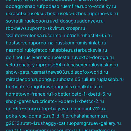
oooagrosnab.ru
fpodaso.ru
emfire.ru
pro-otdelky.ru
ukrasotki.ru
seksuzbek.ru
seks-uzbek.ru
porno-vk.ru
sovratili.ru
olecoon.ru
vd-dosug.ru
adonyev.ru
rbc-news.ru
porno-skvirt.ru
krospr.ru
13autor-kolonka.ru
sormol.ru
2rich.ru
hostel-65.ru
hostserve.ru
porno-na-russkom.ru
mishinlab.ru
neznobi.ru
bigfatcc.ru
habble.ru
starbucksvia.ru
delfinet.ru
silvernano.ru
elestal.ru
vektor-doroga.ru
velotrenajery.ru
pronso54.ru
lenasever.ru
lovinskix.ru
show-pets.ru
smartnews03.ru
discofoxworld.ru
miraclecoon.ru
pongup.ru
hostel65.ru
liura.ru
glasspb.ru
firehunters.ru
gribowo.ru
gnalis.ru
bulkitula.ru
hometown-france.ru
1-xbeticricetc-1-xbetti-5.ru
shop-garena.ru
cricetc-1-xbetr-1-xbetcc-2.ru
one-life-story.ru
top-halyava.ru
accounts112.ru
poka-vse-doma-2.ru
3-d-file.ru
hahahaharms.ru
g2012.ru
tst-1.ru
shaggy-cat.ru
opsmgr.ru
ev-gallery.ru
g-2012.ru
ops-mgr.ru
accounts-112.ru
csm-demo.ru