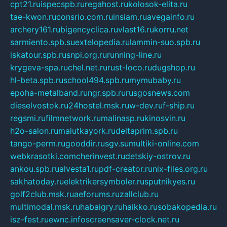
cpt21.ru
ispecspb.ru
regahost.ru
kolosok-elita.ru
tae-kwon.ru
consrio.com.ru
insiam.ru
avegainfo.ru
archery161.ru
bigencyclica.ru
vlast16.ru
korru.net
sarmiento.spb.su
extelopedia.ru
lammin-suo.spb.ru
iskatour.spb.ru
snpi.org.ru
running-line.ru
krygeva-spa.ru
chel.net.ru
rust-loco.ru
dugshop.ru
hl-beta.spb.ru
school494.spb.ru
mymubaby.ru
epoha-metalband.ru
ngr.spb.ru
rusgosnews.com
dieselvostok.ru
24hostel.msk.ru
w-dev.ru
f-ship.ru
regsmi.ru
filmnetwork.ru
malinasp.ru
kinosvin.ru
h2o-salon.ru
malutkayork.ru
deltaprim.spb.ru
tango-perm.ru
gooddir.ru
sgv.su
multiki-online.com
webkrasotki.com
cherinvest.ru
detskiy-ostrov.ru
ankou.spb.ru
alvesta1.ru
pdf-creator.ru
nix-files.org.ru
sakhatoday.ru
elektrikersymboler.ru
sputnikyes.ru
golf2club.msk.ru
aeforums.ru
zallclub.ru
multimodal.msk.ru
habaigry.ru
haikko.ru
sobakopedia.ru
isz-fest.ru
ewnc.info
screensaver-clock.net.ru