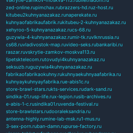
vskrytie-zamkov-moskva-113.ru
biletnadom.ru
zed-online.ru
pimchax.ru
brazzers-hd.ru
z-host.ru
kitubeu2kuhnyanazakaz.ru
naperekate.ru
kuhnyaofabrikaufabrik.ru
kitubeu-2-kuhnyanazakaz.ru
xehyroo-5-kuhnyanazakaz.ru
cs-68.ru
guzywia-4-kuhnyanazakaz.ru
mir-tk.ru
vlknrussia.ru
cs68.ru
vladivostok-map.ru
video-seks.ru
bankaribi.ru
raszar.ru
vskrytie-zamkov-moskva113.ru
lipetsktelecom.ru
tovudyi4kuhnyanazakaz.ru
seksuzb.ru
guzywia4kuhnyanazakaz.ru
fabrikaofabrikaokuhny.ru
kuhnyaekuhnyaafabrika.ru
kuhnyaykuhnyayfabrika.ru
e-abis1c.ru
store-brawl-stars.ru
kts-services.ru
dark-sand.ru
sindika-01.ru
sp-life.ru
x-legion.ru
sib-archives.ru
e-abis-1-c.ru
sindika01.ru
venda-festival.ru
store-brawlstars.ru
dooraleksandria.ru
antenna-highly.ru
mine-lab-msk.ru
1-mus.ru
3-sex-porn.ru
ban-damn.ru
purse-factory.ru