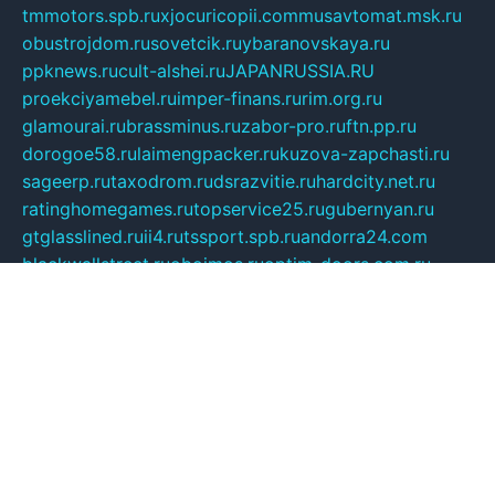
tmmotors.spb.ru
xjocuricopii.com
musavtomat.msk.ru
obustrojdom.ru
sovetcik.ru
ybaranovskaya.ru
ppknews.ru
cult-alshei.ru
JAPANRUSSIA.RU
proekciyamebel.ru
imper-finans.ru
rim.org.ru
glamourai.ru
brassminus.ru
zabor-pro.ru
ftn.pp.ru
dorogoe58.ru
laimengpacker.ru
kuzova-zapchasti.ru
sageerp.ru
taxodrom.ru
dsrazvitie.ru
hardcity.net.ru
ratinghomegames.ru
topservice25.ru
gubernyan.ru
gtglasslined.ru
ii4.ru
tssport.spb.ru
andorra24.com
blackwallstreet.ru
oboimos.ru
optim-doors.com.ru
ikuch.ru
nycr.org.ru
npa21.ru
vremya-ch.spb.ru
desert000.ru
ivtorgi.ru
ifiori.ru
catalog-statei.ru
dcv.org.ru
spetsmaster174.ru
ipkameryhiseeu.ru
dum26.ru
ruspol.spb.ru
fr-opendp.ru
kam-solnyshko.ru
cheyenne-arapaho.ru
sevzapmetal.spb.ru
ted-lapidus.spb.ru
parasite-eliminator.ru
sigma-complete.ru
modernworld.ru
dama-moda.ru
eholot-group.ru
sk-nvkz.ru
DRONGOLD.RU