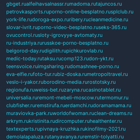
gbget.ru
alfeihavsalnassr.ru
madoma.ru
tajuncos.ru
petrovkasports.ru
porno-online-besplatno.ru
splclub.ru
york-life.ru
doroga-expo.ru
ribery.ru
cleanmedicine.ru
slovar-ivrit.ru
porno-video-besplatno.ru
seks-365.ru
ovucontrol.ru
sloty-igrovyye-avtomaty.ru
ru-industriya.ru
russkoe-porno-besplatno.ru
belgorod-day.ru
digilith.ru
pichkurovlab.ru
medic-today.ru
taksu.ru
comp123.ru
don-ykt.ru
teensvoice.ru
imgsharing.ru
domashnee-porno.ru
eva-elfie.ru
foto-tur.ru
biz-doska.ru
metropoltravel.ru
veslo-i-yakor.ru
borodino-media.ru
rostotsky.ru
regionufa.ru
weiss-bet.ru
zaryna.ru
casinotablet.ru
universalia.ru
remont-mebeli-moscow.ru
termomur.ru
clubfisher.ru
remstirufa.ru
erdamchi.ru
doramamama.ru
muraviovka-park.ru
worldofwoman.ru
clean-dreams.ru
arkrym.ru
kristinita.ru
dircomputer.ru
healthenter.ru
textexperts.ru
pivnaya-kruzhka.ru
kinofilmy-2021.ru
demolalapaluza.ru
tanyavanya.ru
remstir-tolyatti.ru