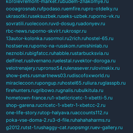
korolevremont-market.ru
budem-znakomye.ru
oooagrosnab.ru
fpodaso.ru
emfire.ru
pro-otdelky.ru
ukrasotki.ru
seksuzbek.ru
seks-uzbek.ru
porno-vk.ru
sovratili.ru
olecoon.ru
vd-dosug.ru
adonyev.ru
rbc-news.ru
porno-skvirt.ru
krospr.ru
13autor-kolonka.ru
sormol.ru
2rich.ru
hostel-65.ru
hostserve.ru
porno-na-russkom.ru
mishinlab.ru
neznobi.ru
bigfatcc.ru
habble.ru
starbucksvia.ru
delfinet.ru
silvernano.ru
elestal.ru
vektor-doroga.ru
velotrenajery.ru
pronso54.ru
lenasever.ru
lovinskix.ru
show-pets.ru
smartnews03.ru
discofoxworld.ru
miraclecoon.ru
pongup.ru
hostel65.ru
liura.ru
glasspb.ru
firehunters.ru
gribowo.ru
gnalis.ru
bulkitula.ru
hometown-france.ru
1-xbeticricetc-1-xbetti-5.ru
shop-garena.ru
cricetc-1-xbetr-1-xbetcc-2.ru
one-life-story.ru
top-halyava.ru
accounts112.ru
poka-vse-doma-2.ru
3-d-file.ru
hahahaharms.ru
g2012.ru
tst-1.ru
shaggy-cat.ru
opsmgr.ru
ev-gallery.ru