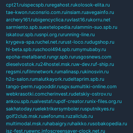
cpt21.ru
ispecspb.ru
regahost.ru
kolosok-elita.ru
tae-kwon.ru
consrio.com.ru
insiam.ru
avegainfo.ru
archery161.ru
bigencyclica.ru
vlast16.ru
korru.net
sarmiento.spb.su
extelopedia.ru
lammin-suo.spb.ru
iskatour.spb.ru
snpi.org.ru
running-line.ru
krygeva-spa.ru
chel.net.ru
rust-loco.ru
dugshop.ru
hl-beta.spb.ru
school494.spb.ru
mymubaby.ru
epoha-metalband.ru
ngr.spb.ru
rusgosnews.com
dieselvostok.ru
24hostel.msk.ru
w-dev.ru
f-ship.ru
regsmi.ru
filmnetwork.ru
malinasp.ru
kinosvin.ru
h2o-salon.ru
malutkayork.ru
deltaprim.spb.ru
tango-perm.ru
gooddir.ru
sgv.su
multiki-online.com
webkrasotki.com
cherinvest.ru
detskiy-ostrov.ru
ankou.spb.ru
alvesta1.ru
pdf-creator.ru
nix-files.org.ru
sakhatoday.ru
elektrikersymboler.ru
sputnikyes.ru
golf2club.msk.ru
aeforums.ru
zallclub.ru
multimodal.msk.ru
habaigry.ru
haikko.ru
sobakopedia.ru
isz-fest.ru
ewnc.info
screensaver-clock.net.ru