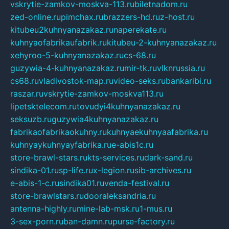
vskrytie-zamkov-moskva-113.ru
biletnadom.ru
zed-online.ru
pimchax.ru
brazzers-hd.ru
z-host.ru
kitubeu2kuhnyanazakaz.ru
naperekate.ru
kuhnyaofabrikaufabrik.ru
kitubeu-2-kuhnyanazakaz.ru
xehyroo-5-kuhnyanazakaz.ru
cs-68.ru
guzywia-4-kuhnyanazakaz.ru
mir-tk.ru
vlknrussia.ru
cs68.ru
vladivostok-map.ru
video-seks.ru
bankaribi.ru
raszar.ru
vskrytie-zamkov-moskva113.ru
lipetsktelecom.ru
tovudyi4kuhnyanazakaz.ru
seksuzb.ru
guzywia4kuhnyanazakaz.ru
fabrikaofabrikaokuhny.ru
kuhnyaekuhnyaafabrika.ru
kuhnyaykuhnyayfabrika.ru
e-abis1c.ru
store-brawl-stars.ru
kts-services.ru
dark-sand.ru
sindika-01.ru
sp-life.ru
x-legion.ru
sib-archives.ru
e-abis-1-c.ru
sindika01.ru
venda-festival.ru
store-brawlstars.ru
dooraleksandria.ru
antenna-highly.ru
mine-lab-msk.ru
1-mus.ru
3-sex-porn.ru
ban-damn.ru
purse-factory.ru