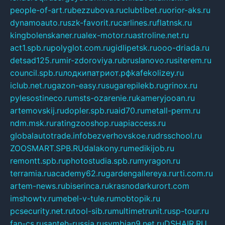
people-of-art.ru
bezzubova.ru
clubtibet.ru
orior-aks.ru
dynamoauto.ru
szk-favorit.ru
carlines.ru
flatnsk.ru
kingbolenskaner.ru
alex-motor.ru
astroline.net.ru
act1.spb.ru
polyglot.com.ru
gidlipetsk.ru
ooo-driada.ru
detsad125.ru
mir-zdoroviya.ru
bruslanovo.ru
siterem.ru
council.spb.ru
лодкипатриот.рф
kafekolizey.ru
iclub.net.ru
gazon-easy.ru
sugarepilekb.ru
grinox.ru
pylesostineco.ru
msts-ozarenie.ru
kameryjooan.ru
artemovskij.ru
dopler.spb.ru
aid70.ru
metall-perm.ru
ndm.msk.ru
ratingzooshop.ru
apiaccess.ru
globalautotrade.info
bezverhovskoe.ru
drsschool.ru
ZOOSMART.SPB.RU
dalakony.ru
medikijob.ru
remontt.spb.ru
photostudia.spb.ru
myragon.ru
terramia.ru
academy62.ru
gardengallereya.ru
rti.com.ru
artem-news.ru
biserinca.ru
krasnodarkurort.com
imshowtv.ru
mebel-v-tule.ru
mobtopik.ru
pcsecurity.net.ru
tool-sib.ru
multimetrunit.ru
sp-tour.ru
fan-cs.ru
santeh-russia.ru
symbian9.net.ru
DSHAIR.RU