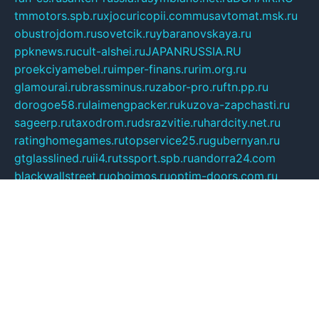
tmmotors.spb.ru
xjocuricopii.com
musavtomat.msk.ru
obustrojdom.ru
sovetcik.ru
ybaranovskaya.ru
ppknews.ru
cult-alshei.ru
JAPANRUSSIA.RU
proekciyamebel.ru
imper-finans.ru
rim.org.ru
glamourai.ru
brassminus.ru
zabor-pro.ru
ftn.pp.ru
dorogoe58.ru
laimengpacker.ru
kuzova-zapchasti.ru
sageerp.ru
taxodrom.ru
dsrazvitie.ru
hardcity.net.ru
ratinghomegames.ru
topservice25.ru
gubernyan.ru
gtglasslined.ru
ii4.ru
tssport.spb.ru
andorra24.com
blackwallstreet.ru
oboimos.ru
optim-doors.com.ru
ikuch.ru
nycr.org.ru
npa21.ru
vremya-ch.spb.ru
desert000.ru
ivtorgi.ru
ifiori.ru
catalog-statei.ru
dcv.org.ru
spetsmaster174.ru
ipkameryhiseeu.ru
dum26.ru
ruspol.spb.ru
fr-opendp.ru
kam-solnyshko.ru
cheyenne-arapaho.ru
sevzapmetal.spb.ru
ted-lapidus.spb.ru
parasite-eliminator.ru
sigma-complete.ru
modernworld.ru
dama-moda.ru
eholot-group.ru
sk-nvkz.ru
DRONGOLD.RU