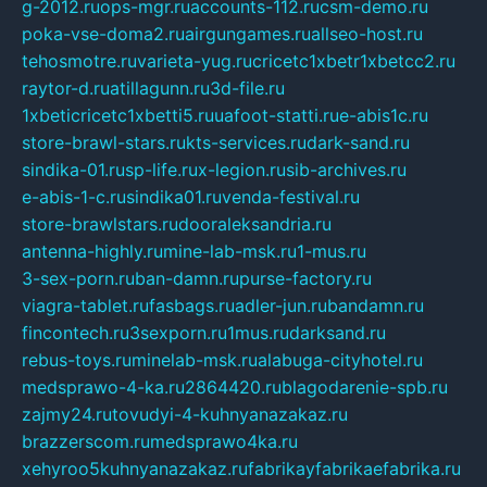
g-2012.ru
ops-mgr.ru
accounts-112.ru
csm-demo.ru
poka-vse-doma2.ru
airgungames.ru
allseo-host.ru
tehosmotre.ru
varieta-yug.ru
cricetc1xbetr1xbetcc2.ru
raytor-d.ru
atillagunn.ru
3d-file.ru
1xbeticricetc1xbetti5.ru
uafoot-statti.ru
e-abis1c.ru
store-brawl-stars.ru
kts-services.ru
dark-sand.ru
sindika-01.ru
sp-life.ru
x-legion.ru
sib-archives.ru
e-abis-1-c.ru
sindika01.ru
venda-festival.ru
store-brawlstars.ru
dooraleksandria.ru
antenna-highly.ru
mine-lab-msk.ru
1-mus.ru
3-sex-porn.ru
ban-damn.ru
purse-factory.ru
viagra-tablet.ru
fasbags.ru
adler-jun.ru
bandamn.ru
fincontech.ru
3sexporn.ru
1mus.ru
darksand.ru
rebus-toys.ru
minelab-msk.ru
alabuga-cityhotel.ru
medsprawo-4-ka.ru
2864420.ru
blagodarenie-spb.ru
zajmy24.ru
tovudyi-4-kuhnyanazakaz.ru
brazzerscom.ru
medsprawo4ka.ru
xehyroo5kuhnyanazakaz.ru
fabrikayfabrikaefabrika.ru