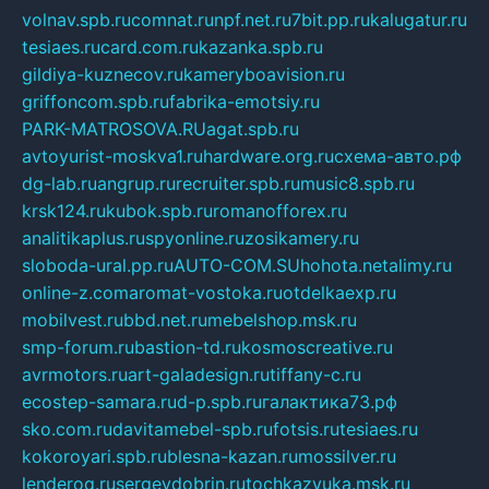
volnav.spb.ru
comnat.ru
npf.net.ru
7bit.pp.ru
kalugatur.ru
tesiaes.ru
card.com.ru
kazanka.spb.ru
gildiya-kuznecov.ru
kameryboavision.ru
griffoncom.spb.ru
fabrika-emotsiy.ru
PARK-MATROSOVA.RU
agat.spb.ru
avtoyurist-moskva1.ru
hardware.org.ru
схема-авто.рф
dg-lab.ru
angrup.ru
recruiter.spb.ru
music8.spb.ru
krsk124.ru
kubok.spb.ru
romanofforex.ru
analitikaplus.ru
spyonline.ru
zosikamery.ru
sloboda-ural.pp.ru
AUTO-COM.SU
hohota.net
alimy.ru
online-z.com
aromat-vostoka.ru
otdelkaexp.ru
mobilvest.ru
bbd.net.ru
mebelshop.msk.ru
smp-forum.ru
bastion-td.ru
kosmoscreative.ru
avrmotors.ru
art-galadesign.ru
tiffany-c.ru
ecostep-samara.ru
d-p.spb.ru
галактика73.рф
sko.com.ru
davitamebel-spb.ru
fotsis.ru
tesiaes.ru
kokoroyari.spb.ru
blesna-kazan.ru
mossilver.ru
lenderoq.ru
sergeydobrin.ru
tochkazvuka.msk.ru