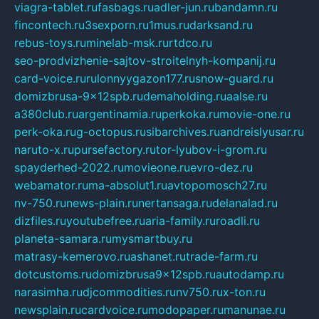
viagra-tablet.ru
fasbags.ru
adler-jun.ru
bandamn.ru
fincontech.ru
3sexporn.ru
1mus.ru
darksand.ru
rebus-toys.ru
minelab-msk.ru
rtdco.ru
seo-prodvizhenie-sajtov-stroitelnyh-kompanij.ru
card-voice.ru
rulonnyygazon177.ru
snow-guard.ru
domizbrusa-9x12spb.ru
demaholding.ru
aalse.ru
a380club.ru
argentinamia.ru
perkoka.ru
movie-one.ru
perk-oka.ru
g-octopus.ru
sibarchives.ru
andreislyusar.ru
naruto-x.ru
pursefactory.ru
tor-lyubov-i-grom.ru
spayderhed-2022.ru
movieone.ru
evro-dez.ru
webamator.ru
ma-absolut1.ru
avtopomosch27.ru
nv-750.ru
news-plain.ru
nertansaga.ru
delanalad.ru
dizfiles.ru
youtubefree.ru
aria-family.ru
roadli.ru
planeta-samara.ru
mysmartbuy.ru
matrasy-kemerovo.ru
ashanet.ru
trade-farm.ru
dotcustoms.ru
domizbrusa9x12spb.ru
autodamp.ru
narasimha.ru
djcommodities.ru
nv750.ru
x-ton.ru
newsplain.ru
cardvoice.ru
modopaper.ru
manunae.ru