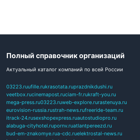
Полный справочник организаций
Актуальный каталог компаний по всей России
03223.ru
ufille.ru
krasotata.ru
prazdnikdushi.ru
veetbox.ru
cinemapost.ru
ciam-fr.ru
kraft-you.ru
mega-press.ru
03223.ru
web-explore.ru
rastenuya.ru
eurovision-russia.ru
strah-news.ru
freeride-team.ru
itrack-24.ru
sexshopexpress.ru
autostudiopro.ru
alabuga-cityhotel.ru
pornv.ru
atlantpereezd.ru
bud-em-znakomye.ru
a-cdc.ru
elektrostal-news.ru