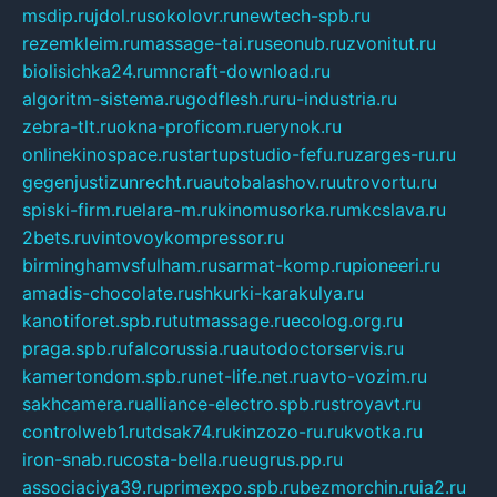
msdip.ru
jdol.ru
sokolovr.ru
newtech-spb.ru
rezemkleim.ru
massage-tai.ru
seonub.ru
zvonitut.ru
biolisichka24.ru
mncraft-download.ru
algoritm-sistema.ru
godflesh.ru
ru-industria.ru
zebra-tlt.ru
okna-proficom.ru
erynok.ru
onlinekinospace.ru
startupstudio-fefu.ru
zarges-ru.ru
gegenjustizunrecht.ru
autobalashov.ru
utrovortu.ru
spiski-firm.ru
elara-m.ru
kinomusorka.ru
mkcslava.ru
2bets.ru
vintovoykompressor.ru
birminghamvsfulham.ru
sarmat-komp.ru
pioneeri.ru
amadis-chocolate.ru
shkurki-karakulya.ru
kanotiforet.spb.ru
tutmassage.ru
ecolog.org.ru
praga.spb.ru
falcorussia.ru
autodoctorservis.ru
kamertondom.spb.ru
net-life.net.ru
avto-vozim.ru
sakhcamera.ru
alliance-electro.spb.ru
stroyavt.ru
controlweb1.ru
tdsak74.ru
kinzozo-ru.ru
kvotka.ru
iron-snab.ru
costa-bella.ru
eugrus.pp.ru
associaciya39.ru
primexpo.spb.ru
bezmorchin.ru
ia2.ru