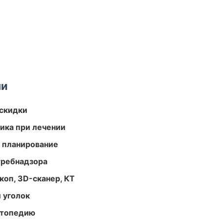
ми
скидки
тика при лечении
 планирование
требнадзора
оп, 3D-сканер, КТ
 уголок
ортопедию