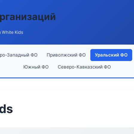
рганизаций
 White Kids
ро-Западный ФО
Приволжский ФО
Уральский ФО
Южный ФО
Северо-Кавказский ФО
ds