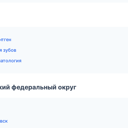
нтген
я зубов
матология
ский федеральный округ
овск