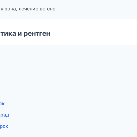
я зона, лечение во сне.
тика и рентген
ок
град
ирск