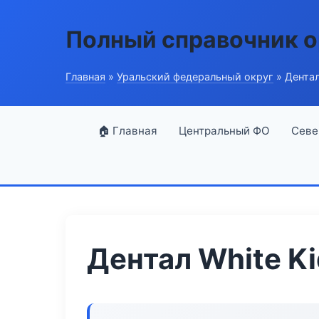
Полный справочник о
Главная
»
Уральский федеральный округ
» Дентал
🏠 Главная
Центральный ФО
Севе
Дентал White Ki