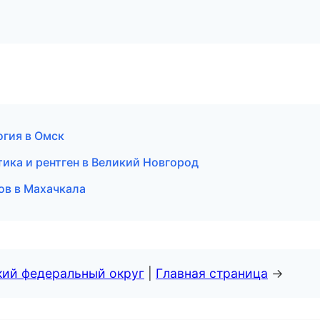
гия в Омск
ика и рентген в Великий Новгород
ов в Махачкала
кий федеральный округ
|
Главная страница
→