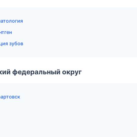
матология
нтген
ция зубов
ский федеральный округ
вартовск