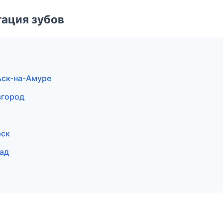
ация зубов
ьск-на-Амуре
вгород
рск
ад