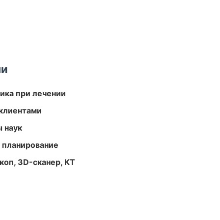
ми
тика при лечении
 клиентами
ы наук
 планирование
оп, 3D-сканер, КТ