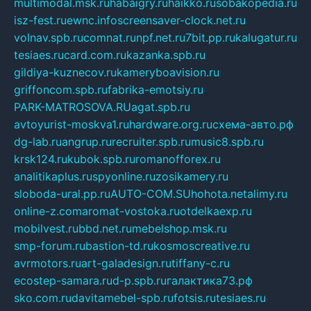
multimodal.msk.ru
habaigry.ru
haikko.ru
sobakopedia.ru
isz-fest.ru
ewnc.info
screensaver-clock.net.ru
volnav.spb.ru
comnat.ru
npf.net.ru
7bit.pp.ru
kalugatur.ru
tesiaes.ru
card.com.ru
kazanka.spb.ru
gildiya-kuznecov.ru
kameryboavision.ru
griffoncom.spb.ru
fabrika-emotsiy.ru
PARK-MATROSOVA.RU
agat.spb.ru
avtoyurist-moskva1.ru
hardware.org.ru
схема-авто.рф
dg-lab.ru
angrup.ru
recruiter.spb.ru
music8.spb.ru
krsk124.ru
kubok.spb.ru
romanofforex.ru
analitikaplus.ru
spyonline.ru
zosikamery.ru
sloboda-ural.pp.ru
AUTO-COM.SU
hohota.net
alimy.ru
online-z.com
aromat-vostoka.ru
otdelkaexp.ru
mobilvest.ru
bbd.net.ru
mebelshop.msk.ru
smp-forum.ru
bastion-td.ru
kosmoscreative.ru
avrmotors.ru
art-galadesign.ru
tiffany-c.ru
ecostep-samara.ru
d-p.spb.ru
галактика73.рф
sko.com.ru
davitamebel-spb.ru
fotsis.ru
tesiaes.ru