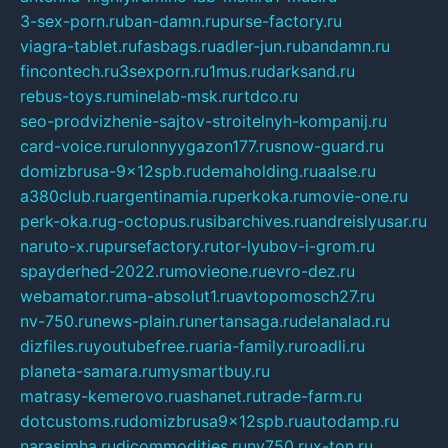
3-sex-porn.ru
ban-damn.ru
purse-factory.ru
viagra-tablet.ru
fasbags.ru
adler-jun.ru
bandamn.ru
fincontech.ru
3sexporn.ru
1mus.ru
darksand.ru
rebus-toys.ru
minelab-msk.ru
rtdco.ru
seo-prodvizhenie-sajtov-stroitelnyh-kompanij.ru
card-voice.ru
rulonnyygazon177.ru
snow-guard.ru
domizbrusa-9x12spb.ru
demaholding.ru
aalse.ru
a380club.ru
argentinamia.ru
perkoka.ru
movie-one.ru
perk-oka.ru
g-octopus.ru
sibarchives.ru
andreislyusar.ru
naruto-x.ru
pursefactory.ru
tor-lyubov-i-grom.ru
spayderhed-2022.ru
movieone.ru
evro-dez.ru
webamator.ru
ma-absolut1.ru
avtopomosch27.ru
nv-750.ru
news-plain.ru
nertansaga.ru
delanalad.ru
dizfiles.ru
youtubefree.ru
aria-family.ru
roadli.ru
planeta-samara.ru
mysmartbuy.ru
matrasy-kemerovo.ru
ashanet.ru
trade-farm.ru
dotcustoms.ru
domizbrusa9x12spb.ru
autodamp.ru
narasimha.ru
djcommodities.ru
nv750.ru
x-ton.ru