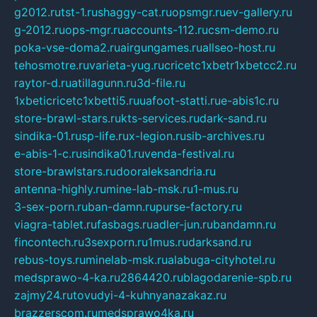
g2012.ru
tst-1.ru
shaggy-cat.ru
opsmgr.ru
ev-gallery.ru
g-2012.ru
ops-mgr.ru
accounts-112.ru
csm-demo.ru
poka-vse-doma2.ru
airgungames.ru
allseo-host.ru
tehosmotre.ru
varieta-yug.ru
cricetc1xbetr1xbetcc2.ru
raytor-d.ru
atillagunn.ru
3d-file.ru
1xbeticricetc1xbetti5.ru
uafoot-statti.ru
e-abis1c.ru
store-brawl-stars.ru
kts-services.ru
dark-sand.ru
sindika-01.ru
sp-life.ru
x-legion.ru
sib-archives.ru
e-abis-1-c.ru
sindika01.ru
venda-festival.ru
store-brawlstars.ru
dooraleksandria.ru
antenna-highly.ru
mine-lab-msk.ru
1-mus.ru
3-sex-porn.ru
ban-damn.ru
purse-factory.ru
viagra-tablet.ru
fasbags.ru
adler-jun.ru
bandamn.ru
fincontech.ru
3sexporn.ru
1mus.ru
darksand.ru
rebus-toys.ru
minelab-msk.ru
alabuga-cityhotel.ru
medsprawo-4-ka.ru
2864420.ru
blagodarenie-spb.ru
zajmy24.ru
tovudyi-4-kuhnyanazakaz.ru
brazzerscom.ru
medsprawo4ka.ru