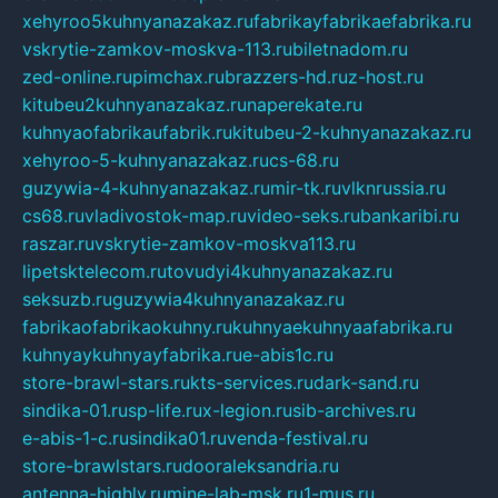
xehyroo5kuhnyanazakaz.ru
fabrikayfabrikaefabrika.ru
vskrytie-zamkov-moskva-113.ru
biletnadom.ru
zed-online.ru
pimchax.ru
brazzers-hd.ru
z-host.ru
kitubeu2kuhnyanazakaz.ru
naperekate.ru
kuhnyaofabrikaufabrik.ru
kitubeu-2-kuhnyanazakaz.ru
xehyroo-5-kuhnyanazakaz.ru
cs-68.ru
guzywia-4-kuhnyanazakaz.ru
mir-tk.ru
vlknrussia.ru
cs68.ru
vladivostok-map.ru
video-seks.ru
bankaribi.ru
raszar.ru
vskrytie-zamkov-moskva113.ru
lipetsktelecom.ru
tovudyi4kuhnyanazakaz.ru
seksuzb.ru
guzywia4kuhnyanazakaz.ru
fabrikaofabrikaokuhny.ru
kuhnyaekuhnyaafabrika.ru
kuhnyaykuhnyayfabrika.ru
e-abis1c.ru
store-brawl-stars.ru
kts-services.ru
dark-sand.ru
sindika-01.ru
sp-life.ru
x-legion.ru
sib-archives.ru
e-abis-1-c.ru
sindika01.ru
venda-festival.ru
store-brawlstars.ru
dooraleksandria.ru
antenna-highly.ru
mine-lab-msk.ru
1-mus.ru