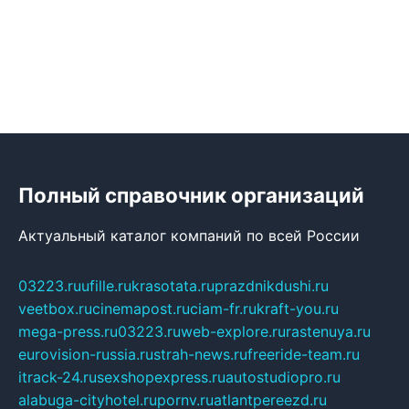
Полный справочник организаций
Актуальный каталог компаний по всей России
03223.ru
ufille.ru
krasotata.ru
prazdnikdushi.ru
veetbox.ru
cinemapost.ru
ciam-fr.ru
kraft-you.ru
mega-press.ru
03223.ru
web-explore.ru
rastenuya.ru
eurovision-russia.ru
strah-news.ru
freeride-team.ru
itrack-24.ru
sexshopexpress.ru
autostudiopro.ru
alabuga-cityhotel.ru
pornv.ru
atlantpereezd.ru