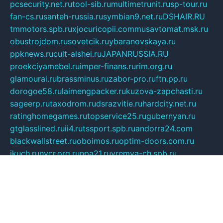
pcsecurity.net.ru
tool-sib.ru
multimetrunit.ru
sp-tour.ru
fan-cs.ru
santeh-russia.ru
symbian9.net.ru
DSHAIR.RU
tmmotors.spb.ru
xjocuricopii.com
musavtomat.msk.ru
obustrojdom.ru
sovetcik.ru
ybaranovskaya.ru
ppknews.ru
cult-alshei.ru
JAPANRUSSIA.RU
proekciyamebel.ru
imper-finans.ru
rim.org.ru
glamourai.ru
brassminus.ru
zabor-pro.ru
ftn.pp.ru
dorogoe58.ru
laimengpacker.ru
kuzova-zapchasti.ru
sageerp.ru
taxodrom.ru
dsrazvitie.ru
hardcity.net.ru
ratinghomegames.ru
topservice25.ru
gubernyan.ru
gtglasslined.ru
ii4.ru
tssport.spb.ru
andorra24.com
blackwallstreet.ru
oboimos.ru
optim-doors.com.ru
ikuch.ru
nycr.org.ru
npa21.ru
vremya-ch.spb.ru
desert000.ru
ivtorgi.ru
ifiori.ru
catalog-statei.ru
dcv.org.ru
spetsmaster174.ru
ipkameryhiseeu.ru
dum26.ru
ruspol.spb.ru
fr-opendp.ru
kam-solnyshko.ru
cheyenne-arapaho.ru
sevzapmetal.spb.ru
ted-lapidus.spb.ru
parasite-eliminator.ru