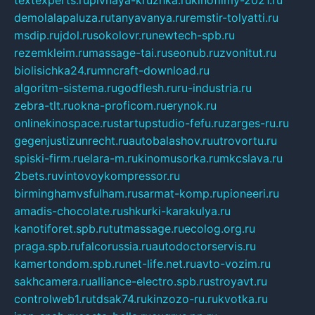
textexperts.ru
pivnaya-kruzhka.ru
kinofilmy-2021.ru
demolalapaluza.ru
tanyavanya.ru
remstir-tolyatti.ru
msdip.ru
jdol.ru
sokolovr.ru
newtech-spb.ru
rezemkleim.ru
massage-tai.ru
seonub.ru
zvonitut.ru
biolisichka24.ru
mncraft-download.ru
algoritm-sistema.ru
godflesh.ru
ru-industria.ru
zebra-tlt.ru
okna-proficom.ru
erynok.ru
onlinekinospace.ru
startupstudio-fefu.ru
zarges-ru.ru
gegenjustizunrecht.ru
autobalashov.ru
utrovortu.ru
spiski-firm.ru
elara-m.ru
kinomusorka.ru
mkcslava.ru
2bets.ru
vintovoykompressor.ru
birminghamvsfulham.ru
sarmat-komp.ru
pioneeri.ru
amadis-chocolate.ru
shkurki-karakulya.ru
kanotiforet.spb.ru
tutmassage.ru
ecolog.org.ru
praga.spb.ru
falcorussia.ru
autodoctorservis.ru
kamertondom.spb.ru
net-life.net.ru
avto-vozim.ru
sakhcamera.ru
alliance-electro.spb.ru
stroyavt.ru
controlweb1.ru
tdsak74.ru
kinzozo-ru.ru
kvotka.ru