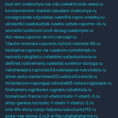
bud-em-znakomye.ru
a-cdc.ru
elektrostal-news.ru
korolevremont-market.ru
budem-znakomye.ru
oooagrosnab.ru
fpodaso.ru
emfire.ru
pro-otdelky.ru
ukrasotki.ru
seksuzbek.ru
seks-uzbek.ru
porno-vk.ru
sovratili.ru
olecoon.ru
vd-dosug.ru
adonyev.ru
rbc-news.ru
porno-skvirt.ru
krospr.ru
13autor-kolonka.ru
sormol.ru
2rich.ru
hostel-65.ru
hostserve.ru
porno-na-russkom.ru
mishinlab.ru
neznobi.ru
bigfatcc.ru
habble.ru
starbucksvia.ru
delfinet.ru
silvernano.ru
elestal.ru
vektor-doroga.ru
velotrenajery.ru
pronso54.ru
lenasever.ru
lovinskix.ru
show-pets.ru
smartnews03.ru
discofoxworld.ru
miraclecoon.ru
pongup.ru
hostel65.ru
liura.ru
glasspb.ru
firehunters.ru
gribowo.ru
gnalis.ru
bulkitula.ru
hometown-france.ru
1-xbeticricetc-1-xbetti-5.ru
shop-garena.ru
cricetc-1-xbetr-1-xbetcc-2.ru
one-life-story.ru
top-halyava.ru
accounts112.ru
poka-vse-doma-2.ru
3-d-file.ru
hahahaharms.ru