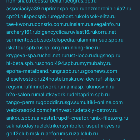
iron-snab.ru
costa-bella.ru
eugrus.pp.ru
associaciya39.ru
primexpo.spb.ru
bezmorchin.ru
ia2.ru
cpt21.ru
ispecspb.ru
regahost.ru
kolosok-elita.ru
tae-kwon.ru
consrio.com.ru
insiam.ru
avegainfo.ru
archery161.ru
bigencyclica.ru
vlast16.ru
korru.net
sarmiento.spb.su
extelopedia.ru
lammin-suo.spb.ru
iskatour.spb.ru
snpi.org.ru
running-line.ru
krygeva-spa.ru
chel.net.ru
rust-loco.ru
dugshop.ru
hl-beta.spb.ru
school494.spb.ru
mymubaby.ru
epoha-metalband.ru
ngr.spb.ru
rusgosnews.com
dieselvostok.ru
24hostel.msk.ru
w-dev.ru
f-ship.ru
regsmi.ru
filmnetwork.ru
malinasp.ru
kinosvin.ru
h2o-salon.ru
malutkayork.ru
deltaprim.spb.ru
tango-perm.ru
gooddir.ru
sgv.su
multiki-online.com
webkrasotki.com
cherinvest.ru
detskiy-ostrov.ru
ankou.spb.ru
alvesta1.ru
pdf-creator.ru
nix-files.org.ru
sakhatoday.ru
elektrikersymboler.ru
sputnikyes.ru
golf2club.msk.ru
aeforums.ru
zallclub.ru