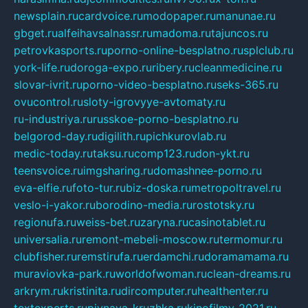
newsplain.ru
cardvoice.ru
modopaper.ru
manunae.ru
gbget.ru
alfeihavsalnassr.ru
madoma.ru
tajuncos.ru
petrovkasports.ru
porno-online-besplatno.ru
splclub.ru
york-life.ru
doroga-expo.ru
ribery.ru
cleanmedicine.ru
slovar-ivrit.ru
porno-video-besplatno.ru
seks-365.ru
ovucontrol.ru
sloty-igrovyye-avtomaty.ru
ru-industriya.ru
russkoe-porno-besplatno.ru
belgorod-day.ru
digilith.ru
pichkurovlab.ru
medic-today.ru
taksu.ru
comp123.ru
don-ykt.ru
teensvoice.ru
imgsharing.ru
domashnee-porno.ru
eva-elfie.ru
foto-tur.ru
biz-doska.ru
metropoltravel.ru
veslo-i-yakor.ru
borodino-media.ru
rostotsky.ru
regionufa.ru
weiss-bet.ru
zaryna.ru
casinotablet.ru
universalia.ru
remont-mebeli-moscow.ru
termomur.ru
clubfisher.ru
remstirufa.ru
erdamchi.ru
doramamama.ru
muraviovka-park.ru
worldofwoman.ru
clean-dreams.ru
arkrym.ru
kristinita.ru
dircomputer.ru
healthenter.ru