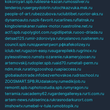
kokoroyari.spb.ru
blesna-kazan.ru
mossilver.ru
lenderoq.ru
sergeydobrin.ru
tochkazvuka.msk.ru
people-of-art.ru
bezzubova.ru
clubtibet.ru
orior-aks.ru
dynamoauto.ru
szk-favorit.ru
carlines.ru
flatnsk.ru
kingbolenskaner.ru
alex-motor.ru
astroline.net.ru
act1.spb.ru
polyglot.com.ru
gidlipetsk.ru
ooo-driada.ru
detsad125.ru
mir-zdoroviya.ru
bruslanovo.ru
siterem.ru
council.spb.ru
лодкипатриот.рф
kafekolizey.ru
iclub.net.ru
gazon-easy.ru
sugarepilekb.ru
grinox.ru
pylesostineco.ru
msts-ozarenie.ru
kameryjooan.ru
artemovskij.ru
dopler.spb.ru
aid70.ru
metall-perm.ru
ndm.msk.ru
ratingzooshop.ru
apiaccess.ru
globalautotrade.info
bezverhovskoe.ru
drsschool.ru
ZOOSMART.SPB.RU
dalakony.ru
medikijob.ru
remontt.spb.ru
photostudia.spb.ru
myragon.ru
terramia.ru
academy62.ru
gardengallereya.ru
rti.com.ru
artem-news.ru
biserinca.ru
krasnodarkurort.com
imshowtv.ru
mebel-v-tule.ru
mobtopik.ru