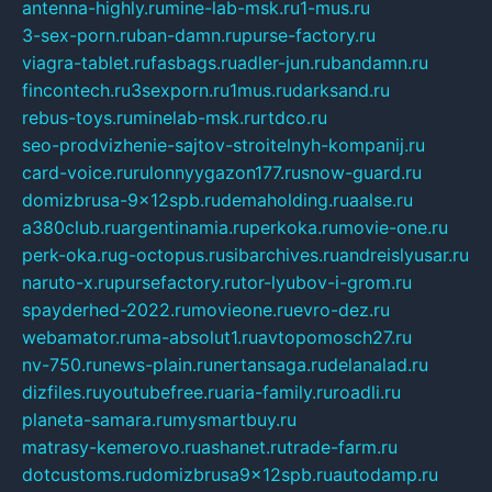
antenna-highly.ru
mine-lab-msk.ru
1-mus.ru
3-sex-porn.ru
ban-damn.ru
purse-factory.ru
viagra-tablet.ru
fasbags.ru
adler-jun.ru
bandamn.ru
fincontech.ru
3sexporn.ru
1mus.ru
darksand.ru
rebus-toys.ru
minelab-msk.ru
rtdco.ru
seo-prodvizhenie-sajtov-stroitelnyh-kompanij.ru
card-voice.ru
rulonnyygazon177.ru
snow-guard.ru
domizbrusa-9x12spb.ru
demaholding.ru
aalse.ru
a380club.ru
argentinamia.ru
perkoka.ru
movie-one.ru
perk-oka.ru
g-octopus.ru
sibarchives.ru
andreislyusar.ru
naruto-x.ru
pursefactory.ru
tor-lyubov-i-grom.ru
spayderhed-2022.ru
movieone.ru
evro-dez.ru
webamator.ru
ma-absolut1.ru
avtopomosch27.ru
nv-750.ru
news-plain.ru
nertansaga.ru
delanalad.ru
dizfiles.ru
youtubefree.ru
aria-family.ru
roadli.ru
planeta-samara.ru
mysmartbuy.ru
matrasy-kemerovo.ru
ashanet.ru
trade-farm.ru
dotcustoms.ru
domizbrusa9x12spb.ru
autodamp.ru