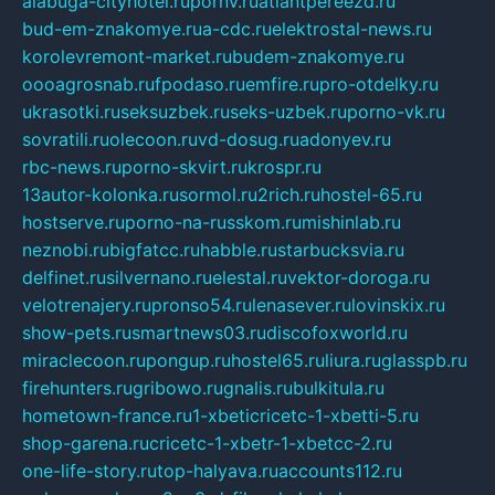
alabuga-cityhotel.ru
pornv.ru
atlantpereezd.ru
bud-em-znakomye.ru
a-cdc.ru
elektrostal-news.ru
korolevremont-market.ru
budem-znakomye.ru
oooagrosnab.ru
fpodaso.ru
emfire.ru
pro-otdelky.ru
ukrasotki.ru
seksuzbek.ru
seks-uzbek.ru
porno-vk.ru
sovratili.ru
olecoon.ru
vd-dosug.ru
adonyev.ru
rbc-news.ru
porno-skvirt.ru
krospr.ru
13autor-kolonka.ru
sormol.ru
2rich.ru
hostel-65.ru
hostserve.ru
porno-na-russkom.ru
mishinlab.ru
neznobi.ru
bigfatcc.ru
habble.ru
starbucksvia.ru
delfinet.ru
silvernano.ru
elestal.ru
vektor-doroga.ru
velotrenajery.ru
pronso54.ru
lenasever.ru
lovinskix.ru
show-pets.ru
smartnews03.ru
discofoxworld.ru
miraclecoon.ru
pongup.ru
hostel65.ru
liura.ru
glasspb.ru
firehunters.ru
gribowo.ru
gnalis.ru
bulkitula.ru
hometown-france.ru
1-xbeticricetc-1-xbetti-5.ru
shop-garena.ru
cricetc-1-xbetr-1-xbetcc-2.ru
one-life-story.ru
top-halyava.ru
accounts112.ru