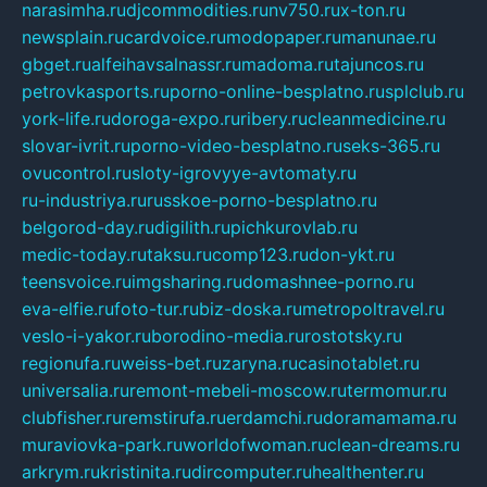
narasimha.ru
djcommodities.ru
nv750.ru
x-ton.ru
newsplain.ru
cardvoice.ru
modopaper.ru
manunae.ru
gbget.ru
alfeihavsalnassr.ru
madoma.ru
tajuncos.ru
petrovkasports.ru
porno-online-besplatno.ru
splclub.ru
york-life.ru
doroga-expo.ru
ribery.ru
cleanmedicine.ru
slovar-ivrit.ru
porno-video-besplatno.ru
seks-365.ru
ovucontrol.ru
sloty-igrovyye-avtomaty.ru
ru-industriya.ru
russkoe-porno-besplatno.ru
belgorod-day.ru
digilith.ru
pichkurovlab.ru
medic-today.ru
taksu.ru
comp123.ru
don-ykt.ru
teensvoice.ru
imgsharing.ru
domashnee-porno.ru
eva-elfie.ru
foto-tur.ru
biz-doska.ru
metropoltravel.ru
veslo-i-yakor.ru
borodino-media.ru
rostotsky.ru
regionufa.ru
weiss-bet.ru
zaryna.ru
casinotablet.ru
universalia.ru
remont-mebeli-moscow.ru
termomur.ru
clubfisher.ru
remstirufa.ru
erdamchi.ru
doramamama.ru
muraviovka-park.ru
worldofwoman.ru
clean-dreams.ru
arkrym.ru
kristinita.ru
dircomputer.ru
healthenter.ru