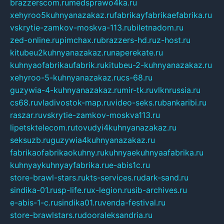
brazzerscom.ru
medsprawo4ka.ru
xehyroo5kuhnyanazakaz.ru
fabrikayfabrikaefabrika.ru
vskrytie-zamkov-moskva-113.ru
biletnadom.ru
zed-online.ru
pimchax.ru
brazzers-hd.ru
z-host.ru
kitubeu2kuhnyanazakaz.ru
naperekate.ru
kuhnyaofabrikaufabrik.ru
kitubeu-2-kuhnyanazakaz.ru
xehyroo-5-kuhnyanazakaz.ru
cs-68.ru
guzywia-4-kuhnyanazakaz.ru
mir-tk.ru
vlknrussia.ru
cs68.ru
vladivostok-map.ru
video-seks.ru
bankaribi.ru
raszar.ru
vskrytie-zamkov-moskva113.ru
lipetsktelecom.ru
tovudyi4kuhnyanazakaz.ru
seksuzb.ru
guzywia4kuhnyanazakaz.ru
fabrikaofabrikaokuhny.ru
kuhnyaekuhnyaafabrika.ru
kuhnyaykuhnyayfabrika.ru
e-abis1c.ru
store-brawl-stars.ru
kts-services.ru
dark-sand.ru
sindika-01.ru
sp-life.ru
x-legion.ru
sib-archives.ru
e-abis-1-c.ru
sindika01.ru
venda-festival.ru
store-brawlstars.ru
dooraleksandria.ru