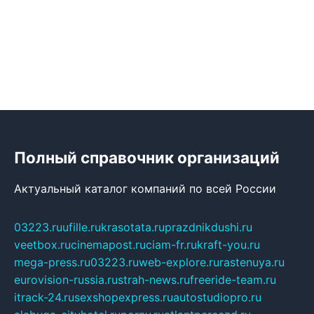
Полный справочник организаций
Актуальный каталог компаний по всей России
03223.ru
ufille.ru
krasotata.ru
prazdnikdushi.ru
veetbox.ru
cinemapost.ru
ciam-fr.ru
kraft-you.ru
mega-press.ru
03223.ru
web-explore.ru
rastenuya.ru
eurovision-russia.ru
strah-news.ru
freeride-team.ru
itrack-24.ru
sexshopexpress.ru
autostudiopro.ru