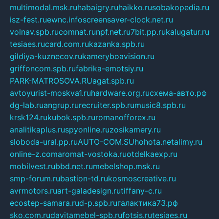
multimodal.msk.ru
habaigry.ru
haikko.ru
sobakopedia.ru
isz-fest.ru
ewnc.info
screensaver-clock.net.ru
volnav.spb.ru
comnat.ru
npf.net.ru
7bit.pp.ru
kalugatur.ru
tesiaes.ru
card.com.ru
kazanka.spb.ru
gildiya-kuznecov.ru
kameryboavision.ru
griffoncom.spb.ru
fabrika-emotsiy.ru
PARK-MATROSOVA.RU
agat.spb.ru
avtoyurist-moskva1.ru
hardware.org.ru
схема-авто.рф
dg-lab.ru
angrup.ru
recruiter.spb.ru
music8.spb.ru
krsk124.ru
kubok.spb.ru
romanofforex.ru
analitikaplus.ru
spyonline.ru
zosikamery.ru
sloboda-ural.pp.ru
AUTO-COM.SU
hohota.net
alimy.ru
online-z.com
aromat-vostoka.ru
otdelkaexp.ru
mobilvest.ru
bbd.net.ru
mebelshop.msk.ru
smp-forum.ru
bastion-td.ru
kosmoscreative.ru
avrmotors.ru
art-galadesign.ru
tiffany-c.ru
ecostep-samara.ru
d-p.spb.ru
галактика73.рф
sko.com.ru
davitamebel-spb.ru
fotsis.ru
tesiaes.ru