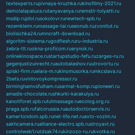
textexperts.ru
pivnaya-kruzhka.ru
kinofilmy-2021.ru
demolalapaluza.ru
tanyavanya.ru
remstir-tolyatti.ru
msdip.ru
jdol.ru
sokolovr.ru
newtech-spb.ru
rezemkleim.ru
massage-tai.ru
seonub.ru
zvonitut.ru
biolisichka24.ru
mncraft-download.ru
algoritm-sistema.ru
godflesh.ru
ru-industria.ru
zebra-tlt.ru
okna-proficom.ru
erynok.ru
onlinekinospace.ru
startupstudio-fefu.ru
zarges-ru.ru
gegenjustizunrecht.ru
autobalashov.ru
utrovortu.ru
spiski-firm.ru
elara-m.ru
kinomusorka.ru
mkcslava.ru
2bets.ru
vintovoykompressor.ru
birminghamvsfulham.ru
sarmat-komp.ru
pioneeri.ru
amadis-chocolate.ru
shkurki-karakulya.ru
kanotiforet.spb.ru
tutmassage.ru
ecolog.org.ru
praga.spb.ru
falcorussia.ru
autodoctorservis.ru
kamertondom.spb.ru
net-life.net.ru
avto-vozim.ru
sakhcamera.ru
alliance-electro.spb.ru
stroyavt.ru
controlweb1.ru
tdsak74.ru
kinzozo-ru.ru
kvotka.ru