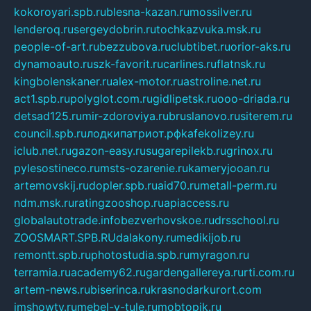
kokoroyari.spb.ru
blesna-kazan.ru
mossilver.ru
lenderoq.ru
sergeydobrin.ru
tochkazvuka.msk.ru
people-of-art.ru
bezzubova.ru
clubtibet.ru
orior-aks.ru
dynamoauto.ru
szk-favorit.ru
carlines.ru
flatnsk.ru
kingbolenskaner.ru
alex-motor.ru
astroline.net.ru
act1.spb.ru
polyglot.com.ru
gidlipetsk.ru
ooo-driada.ru
detsad125.ru
mir-zdoroviya.ru
bruslanovo.ru
siterem.ru
council.spb.ru
лодкипатриот.рф
kafekolizey.ru
iclub.net.ru
gazon-easy.ru
sugarepilekb.ru
grinox.ru
pylesostineco.ru
msts-ozarenie.ru
kameryjooan.ru
artemovskij.ru
dopler.spb.ru
aid70.ru
metall-perm.ru
ndm.msk.ru
ratingzooshop.ru
apiaccess.ru
globalautotrade.info
bezverhovskoe.ru
drsschool.ru
ZOOSMART.SPB.RU
dalakony.ru
medikijob.ru
remontt.spb.ru
photostudia.spb.ru
myragon.ru
terramia.ru
academy62.ru
gardengallereya.ru
rti.com.ru
artem-news.ru
biserinca.ru
krasnodarkurort.com
imshowtv.ru
mebel-v-tule.ru
mobtopik.ru