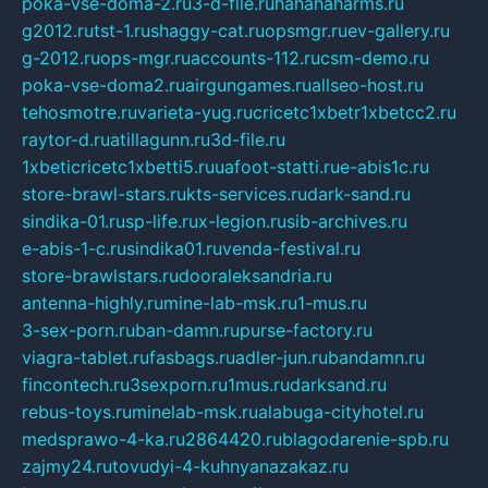
poka-vse-doma-2.ru
3-d-file.ru
hahahaharms.ru
g2012.ru
tst-1.ru
shaggy-cat.ru
opsmgr.ru
ev-gallery.ru
g-2012.ru
ops-mgr.ru
accounts-112.ru
csm-demo.ru
poka-vse-doma2.ru
airgungames.ru
allseo-host.ru
tehosmotre.ru
varieta-yug.ru
cricetc1xbetr1xbetcc2.ru
raytor-d.ru
atillagunn.ru
3d-file.ru
1xbeticricetc1xbetti5.ru
uafoot-statti.ru
e-abis1c.ru
store-brawl-stars.ru
kts-services.ru
dark-sand.ru
sindika-01.ru
sp-life.ru
x-legion.ru
sib-archives.ru
e-abis-1-c.ru
sindika01.ru
venda-festival.ru
store-brawlstars.ru
dooraleksandria.ru
antenna-highly.ru
mine-lab-msk.ru
1-mus.ru
3-sex-porn.ru
ban-damn.ru
purse-factory.ru
viagra-tablet.ru
fasbags.ru
adler-jun.ru
bandamn.ru
fincontech.ru
3sexporn.ru
1mus.ru
darksand.ru
rebus-toys.ru
minelab-msk.ru
alabuga-cityhotel.ru
medsprawo-4-ka.ru
2864420.ru
blagodarenie-spb.ru
zajmy24.ru
tovudyi-4-kuhnyanazakaz.ru