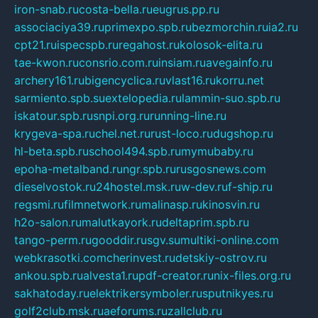
iron-snab.ru
costa-bella.ru
eugrus.pp.ru
associaciya39.ru
primexpo.spb.ru
bezmorchin.ru
ia2.ru
cpt21.ru
ispecspb.ru
regahost.ru
kolosok-elita.ru
tae-kwon.ru
consrio.com.ru
insiam.ru
avegainfo.ru
archery161.ru
bigencyclica.ru
vlast16.ru
korru.net
sarmiento.spb.su
extelopedia.ru
lammin-suo.spb.ru
iskatour.spb.ru
snpi.org.ru
running-line.ru
krygeva-spa.ru
chel.net.ru
rust-loco.ru
dugshop.ru
hl-beta.spb.ru
school494.spb.ru
mymubaby.ru
epoha-metalband.ru
ngr.spb.ru
rusgosnews.com
dieselvostok.ru
24hostel.msk.ru
w-dev.ru
f-ship.ru
regsmi.ru
filmnetwork.ru
malinasp.ru
kinosvin.ru
h2o-salon.ru
malutkayork.ru
deltaprim.spb.ru
tango-perm.ru
gooddir.ru
sgv.su
multiki-online.com
webkrasotki.com
cherinvest.ru
detskiy-ostrov.ru
ankou.spb.ru
alvesta1.ru
pdf-creator.ru
nix-files.org.ru
sakhatoday.ru
elektrikersymboler.ru
sputnikyes.ru
golf2club.msk.ru
aeforums.ru
zallclub.ru