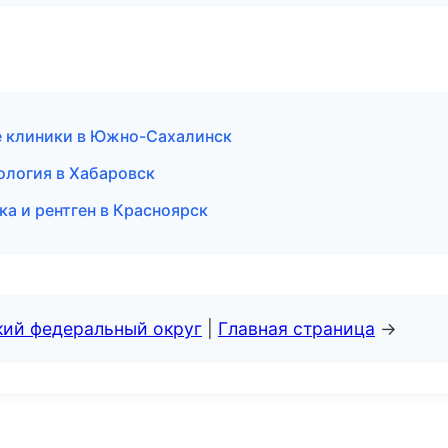
е клиники в Южно-Сахалинск
ология в Хабаровск
а и рентген в Красноярск
кий федеральный округ
|
Главная страница
→