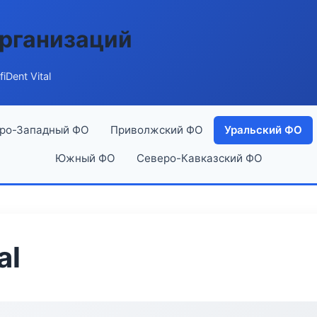
рганизаций
iDent Vital
ро-Западный ФО
Приволжский ФО
Уральский ФО
Южный ФО
Северо-Кавказский ФО
al