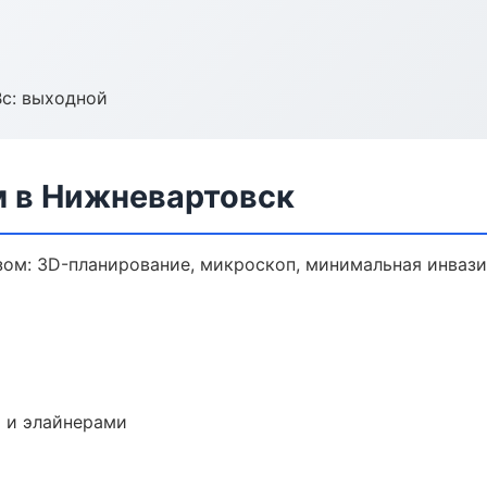
Вс: выходной
м в Нижневартовск
зом: 3D-планирование, микроскоп, минимальная инвази
 и элайнерами