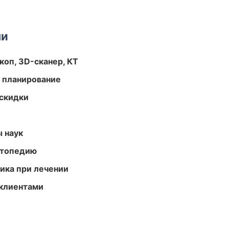
ми
оп, 3D-сканер, КТ
 планирование
скидки
ы наук
ортопедию
тика при лечении
 клиентами