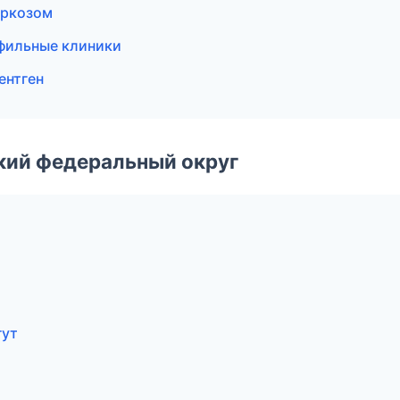
аркозом
фильные клиники
ентген
ский федеральный округ
гут