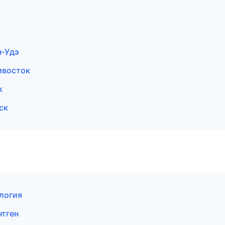
н-Удэ
ивосток
к
ск
ология
нтген