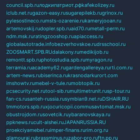
council.spb.ru
лодкипатриот.рф
kafekolizey.ru
iclub.net.ru
gazon-easy.ru
sugarepilekb.ru
grinox.ru
pylesostineco.ru
msts-ozarenie.ru
kameryjooan.ru
artemovskij.ru
dopler.spb.ru
aid70.ru
metall-perm.ru
ndm.msk.ru
ratingzooshop.ru
apiaccess.ru
globalautotrade.info
bezverhovskoe.ru
drsschool.ru
ZOOSMART.SPB.RU
dalakony.ru
medikijob.ru
remontt.spb.ru
photostudia.spb.ru
myragon.ru
terramia.ru
academy62.ru
gardengallereya.ru
rti.com.ru
artem-news.ru
biserinca.ru
krasnodarkurort.com
imshowtv.ru
mebel-v-tule.ru
mobtopik.ru
pcsecurity.net.ru
tool-sib.ru
multimetrunit.ru
sp-tour.ru
fan-cs.ru
santeh-russia.ru
symbian9.net.ru
DSHAIR.RU
tmmotors.spb.ru
xjocuricopii.com
musavtomat.msk.ru
obustrojdom.ru
sovetcik.ru
ybaranovskaya.ru
ppknews.ru
cult-alshei.ru
JAPANRUSSIA.RU
proekciyamebel.ru
imper-finans.ru
rim.org.ru
glamourai.ru
brassminus.ru
zabor-pro.ru
ftn.pp.ru