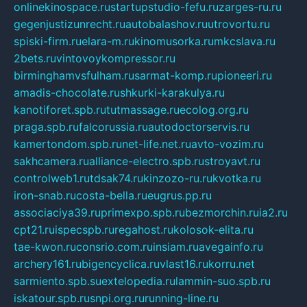
onlinekinospace.ru
startupstudio-fefu.ru
zarges-ru.ru
gegenjustizunrecht.ru
autobalashov.ru
utrovortu.ru
spiski-firm.ru
elara-m.ru
kinomusorka.ru
mkcslava.ru
2bets.ru
vintovoykompressor.ru
birminghamvsfulham.ru
sarmat-komp.ru
pioneeri.ru
amadis-chocolate.ru
shkurki-karakulya.ru
kanotiforet.spb.ru
tutmassage.ru
ecolog.org.ru
praga.spb.ru
falcorussia.ru
autodoctorservis.ru
kamertondom.spb.ru
net-life.net.ru
avto-vozim.ru
sakhcamera.ru
alliance-electro.spb.ru
stroyavt.ru
controlweb1.ru
tdsak74.ru
kinzozo-ru.ru
kvotka.ru
iron-snab.ru
costa-bella.ru
eugrus.pp.ru
associaciya39.ru
primexpo.spb.ru
bezmorchin.ru
ia2.ru
cpt21.ru
ispecspb.ru
regahost.ru
kolosok-elita.ru
tae-kwon.ru
consrio.com.ru
insiam.ru
avegainfo.ru
archery161.ru
bigencyclica.ru
vlast16.ru
korru.net
sarmiento.spb.su
extelopedia.ru
lammin-suo.spb.ru
iskatour.spb.ru
snpi.org.ru
running-line.ru