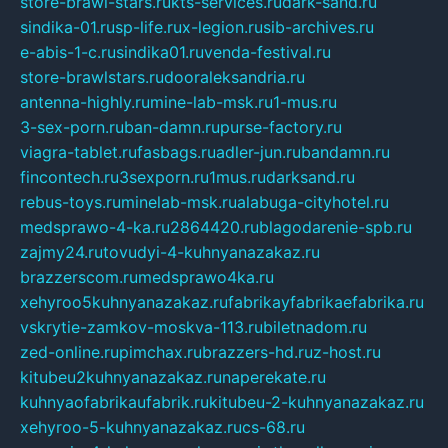
store-brawl-stars.ru
kts-services.ru
dark-sand.ru
sindika-01.ru
sp-life.ru
x-legion.ru
sib-archives.ru
e-abis-1-c.ru
sindika01.ru
venda-festival.ru
store-brawlstars.ru
dooraleksandria.ru
antenna-highly.ru
mine-lab-msk.ru
1-mus.ru
3-sex-porn.ru
ban-damn.ru
purse-factory.ru
viagra-tablet.ru
fasbags.ru
adler-jun.ru
bandamn.ru
fincontech.ru
3sexporn.ru
1mus.ru
darksand.ru
rebus-toys.ru
minelab-msk.ru
alabuga-cityhotel.ru
medsprawo-4-ka.ru
2864420.ru
blagodarenie-spb.ru
zajmy24.ru
tovudyi-4-kuhnyanazakaz.ru
brazzerscom.ru
medsprawo4ka.ru
xehyroo5kuhnyanazakaz.ru
fabrikayfabrikaefabrika.ru
vskrytie-zamkov-moskva-113.ru
biletnadom.ru
zed-online.ru
pimchax.ru
brazzers-hd.ru
z-host.ru
kitubeu2kuhnyanazakaz.ru
naperekate.ru
kuhnyaofabrikaufabrik.ru
kitubeu-2-kuhnyanazakaz.ru
xehyroo-5-kuhnyanazakaz.ru
cs-68.ru