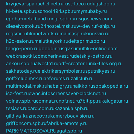
krygeva-spa.ru
chel.net.ru
rust-loco.ru
dugshop.ru
hl-beta.spb.ru
school494.spb.ru
mymubaby.ru
epoha-metalband.ru
ngr.spb.ru
rusgosnews.com
dieselvostok.ru
24hostel.msk.ru
w-dev.ru
f-ship.ru
regsmi.ru
filmnetwork.ru
malinasp.ru
kinosvin.ru
h2o-salon.ru
malutkayork.ru
deltaprim.spb.ru
tango-perm.ru
gooddir.ru
sgv.su
multiki-online.com
webkrasotki.com
cherinvest.ru
detskiy-ostrov.ru
ankou.spb.ru
alvesta1.ru
pdf-creator.ru
nix-files.org.ru
sakhatoday.ru
elektrikersymboler.ru
sputnikyes.ru
golf2club.msk.ru
aeforums.ru
zallclub.ru
multimodal.msk.ru
habaigry.ru
haikko.ru
sobakopedia.ru
isz-fest.ru
ewnc.info
screensaver-clock.net.ru
volnav.spb.ru
comnat.ru
npf.net.ru
7bit.pp.ru
kalugatur.ru
tesiaes.ru
card.com.ru
kazanka.spb.ru
gildiya-kuznecov.ru
kameryboavision.ru
griffoncom.spb.ru
fabrika-emotsiy.ru
PARK-MATROSOVA.RU
agat.spb.ru