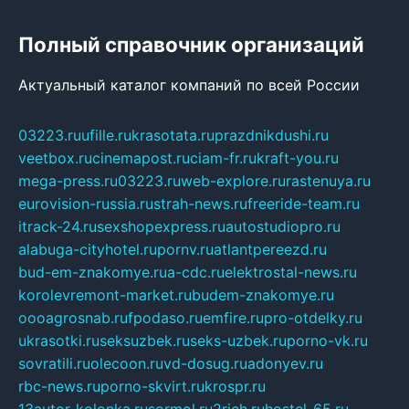
Полный справочник организаций
Актуальный каталог компаний по всей России
03223.ru
ufille.ru
krasotata.ru
prazdnikdushi.ru
veetbox.ru
cinemapost.ru
ciam-fr.ru
kraft-you.ru
mega-press.ru
03223.ru
web-explore.ru
rastenuya.ru
eurovision-russia.ru
strah-news.ru
freeride-team.ru
itrack-24.ru
sexshopexpress.ru
autostudiopro.ru
alabuga-cityhotel.ru
pornv.ru
atlantpereezd.ru
bud-em-znakomye.ru
a-cdc.ru
elektrostal-news.ru
korolevremont-market.ru
budem-znakomye.ru
oooagrosnab.ru
fpodaso.ru
emfire.ru
pro-otdelky.ru
ukrasotki.ru
seksuzbek.ru
seks-uzbek.ru
porno-vk.ru
sovratili.ru
olecoon.ru
vd-dosug.ru
adonyev.ru
rbc-news.ru
porno-skvirt.ru
krospr.ru
13autor-kolonka.ru
sormol.ru
2rich.ru
hostel-65.ru