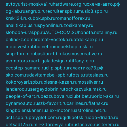
avtoyurist-moskva1.ru
hardware.org.ru
схема-авто.рф
dg-lab.ru
angrup.ru
recruiter.spb.ru
music8.spb.ru
krsk124.ru
kubok.spb.ru
romanofforex.ru
analitikaplus.ru
spyonline.ru
zosikamery.ru
sloboda-ural.pp.ru
AUTO-COM.SU
hohota.net
alimy.ru
online-z.com
aromat-vostoka.ru
otdelkaexp.ru
mobilvest.ru
bbd.net.ru
mebelshop.msk.ru
smp-forum.ru
bastion-td.ru
kosmoscreative.ru
avrmotors.ru
art-galadesign.ru
tiffany-c.ru
ecostep-samara.ru
d-p.spb.ru
галактика73.рф
sko.com.ru
davitamebel-spb.ru
fotsis.ru
tesiaes.ru
kokoroyari.spb.ru
blesna-kazan.ru
mossilver.ru
lenderoq.ru
sergeydobrin.ru
tochkazvuka.msk.ru
people-of-art.ru
bezzubova.ru
clubtibet.ru
orior-aks.ru
dynamoauto.ru
szk-favorit.ru
carlines.ru
flatnsk.ru
kingbolenskaner.ru
alex-motor.ru
astroline.net.ru
act1.spb.ru
polyglot.com.ru
gidlipetsk.ru
ooo-driada.ru
detsad125.ru
mir-zdoroviya.ru
bruslanovo.ru
siterem.ru