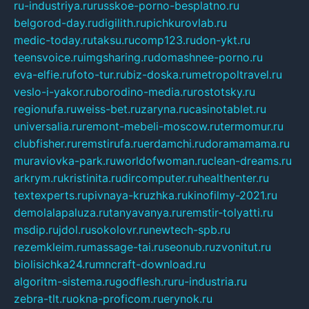
ru-industriya.ru
russkoe-porno-besplatno.ru
belgorod-day.ru
digilith.ru
pichkurovlab.ru
medic-today.ru
taksu.ru
comp123.ru
don-ykt.ru
teensvoice.ru
imgsharing.ru
domashnee-porno.ru
eva-elfie.ru
foto-tur.ru
biz-doska.ru
metropoltravel.ru
veslo-i-yakor.ru
borodino-media.ru
rostotsky.ru
regionufa.ru
weiss-bet.ru
zaryna.ru
casinotablet.ru
universalia.ru
remont-mebeli-moscow.ru
termomur.ru
clubfisher.ru
remstirufa.ru
erdamchi.ru
doramamama.ru
muraviovka-park.ru
worldofwoman.ru
clean-dreams.ru
arkrym.ru
kristinita.ru
dircomputer.ru
healthenter.ru
textexperts.ru
pivnaya-kruzhka.ru
kinofilmy-2021.ru
demolalapaluza.ru
tanyavanya.ru
remstir-tolyatti.ru
msdip.ru
jdol.ru
sokolovr.ru
newtech-spb.ru
rezemkleim.ru
massage-tai.ru
seonub.ru
zvonitut.ru
biolisichka24.ru
mncraft-download.ru
algoritm-sistema.ru
godflesh.ru
ru-industria.ru
zebra-tlt.ru
okna-proficom.ru
erynok.ru