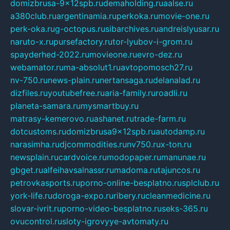
domizbrusa-9x12spb.ru
demaholding.ru
aalse.ru
a380club.ru
argentinamia.ru
perkoka.ru
movie-one.ru
perk-oka.ru
g-octopus.ru
sibarchives.ru
andreislyusar.ru
naruto-x.ru
pursefactory.ru
tor-lyubov-i-grom.ru
spayderhed-2022.ru
movieone.ru
evro-dez.ru
webamator.ru
ma-absolut1.ru
avtopomosch27.ru
nv-750.ru
news-plain.ru
nertansaga.ru
delanalad.ru
dizfiles.ru
youtubefree.ru
aria-family.ru
roadli.ru
planeta-samara.ru
mysmartbuy.ru
matrasy-kemerovo.ru
ashanet.ru
trade-farm.ru
dotcustoms.ru
domizbrusa9x12spb.ru
autodamp.ru
narasimha.ru
djcommodities.ru
nv750.ru
x-ton.ru
newsplain.ru
cardvoice.ru
modopaper.ru
manunae.ru
gbget.ru
alfeihavsalnassr.ru
madoma.ru
tajuncos.ru
petrovkasports.ru
porno-online-besplatno.ru
splclub.ru
york-life.ru
doroga-expo.ru
ribery.ru
cleanmedicine.ru
slovar-ivrit.ru
porno-video-besplatno.ru
seks-365.ru
ovucontrol.ru
sloty-igrovyye-avtomaty.ru