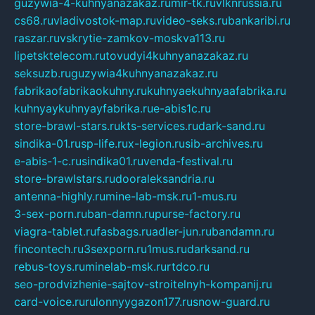
guzywia-4-kuhnyanazakaz.ru
mir-tk.ru
vlknrussia.ru
cs68.ru
vladivostok-map.ru
video-seks.ru
bankaribi.ru
raszar.ru
vskrytie-zamkov-moskva113.ru
lipetsktelecom.ru
tovudyi4kuhnyanazakaz.ru
seksuzb.ru
guzywia4kuhnyanazakaz.ru
fabrikaofabrikaokuhny.ru
kuhnyaekuhnyaafabrika.ru
kuhnyaykuhnyayfabrika.ru
e-abis1c.ru
store-brawl-stars.ru
kts-services.ru
dark-sand.ru
sindika-01.ru
sp-life.ru
x-legion.ru
sib-archives.ru
e-abis-1-c.ru
sindika01.ru
venda-festival.ru
store-brawlstars.ru
dooraleksandria.ru
antenna-highly.ru
mine-lab-msk.ru
1-mus.ru
3-sex-porn.ru
ban-damn.ru
purse-factory.ru
viagra-tablet.ru
fasbags.ru
adler-jun.ru
bandamn.ru
fincontech.ru
3sexporn.ru
1mus.ru
darksand.ru
rebus-toys.ru
minelab-msk.ru
rtdco.ru
seo-prodvizhenie-sajtov-stroitelnyh-kompanij.ru
card-voice.ru
rulonnyygazon177.ru
snow-guard.ru