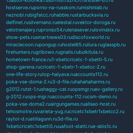
hostserve.ru
porno-na-russkom.ru
mishinlab.ru
neznobi.ru
bigfatcc.ru
habble.ru
starbucksvia.ru
delfinet.ru
silvernano.ru
elestal.ru
vektor-doroga.ru
velotrenajery.ru
pronso54.ru
lenasever.ru
lovinskix.ru
show-pets.ru
smartnews03.ru
discofoxworld.ru
miraclecoon.ru
pongup.ru
hostel65.ru
liura.ru
glasspb.ru
firehunters.ru
gribowo.ru
gnalis.ru
bulkitula.ru
hometown-france.ru
1-xbeticricetc-1-xbetti-5.ru
shop-garena.ru
cricetc-1-xbetr-1-xbetcc-2.ru
one-life-story.ru
top-halyava.ru
accounts112.ru
poka-vse-doma-2.ru
3-d-file.ru
hahahaharms.ru
g2012.ru
tst-1.ru
shaggy-cat.ru
opsmgr.ru
ev-gallery.ru
g-2012.ru
ops-mgr.ru
accounts-112.ru
csm-demo.ru
poka-vse-doma2.ru
airgungames.ru
allseo-host.ru
tehosmotre.ru
varieta-yug.ru
cricetc1xbetr1xbetcc2.ru
raytor-d.ru
atillagunn.ru
3d-file.ru
1xbeticricetc1xbetti5.ru
uafoot-statti.ru
e-abis1c.ru