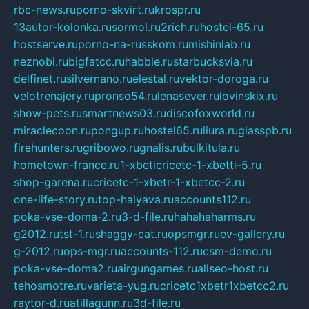
rbc-news.ru
porno-skvirt.ru
krospr.ru
13autor-kolonka.ru
sormol.ru
2rich.ru
hostel-65.ru
hostserve.ru
porno-na-russkom.ru
mishinlab.ru
neznobi.ru
bigfatcc.ru
habble.ru
starbucksvia.ru
delfinet.ru
silvernano.ru
elestal.ru
vektor-doroga.ru
velotrenajery.ru
pronso54.ru
lenasever.ru
lovinskix.ru
show-pets.ru
smartnews03.ru
discofoxworld.ru
miraclecoon.ru
pongup.ru
hostel65.ru
liura.ru
glasspb.ru
firehunters.ru
gribowo.ru
gnalis.ru
bulkitula.ru
hometown-france.ru
1-xbeticricetc-1-xbetti-5.ru
shop-garena.ru
cricetc-1-xbetr-1-xbetcc-2.ru
one-life-story.ru
top-halyava.ru
accounts112.ru
poka-vse-doma-2.ru
3-d-file.ru
hahahaharms.ru
g2012.ru
tst-1.ru
shaggy-cat.ru
opsmgr.ru
ev-gallery.ru
g-2012.ru
ops-mgr.ru
accounts-112.ru
csm-demo.ru
poka-vse-doma2.ru
airgungames.ru
allseo-host.ru
tehosmotre.ru
varieta-yug.ru
cricetc1xbetr1xbetcc2.ru
raytor-d.ru
atillagunn.ru
3d-file.ru