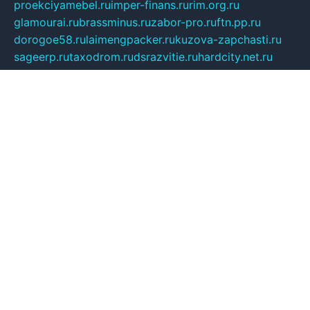
proekciyamebel.ru
imper-finans.ru
rim.org.ru
glamourai.ru
brassminus.ru
zabor-pro.ru
ftn.pp.ru
dorogoe58.ru
laimengpacker.ru
kuzova-zapchasti.ru
sageerp.ru
taxodrom.ru
dsrazvitie.ru
hardcity.net.ru
ratinghomegames.ru
topservice25.ru
gubernyan.ru
gtglasslined.ru
ii4.ru
tssport.spb.ru
andorra24.com
blackwallstreet.ru
oboimos.ru
optim-doors.com.ru
ikuch.ru
nycr.org.ru
npa21.ru
vremya-ch.spb.ru
desert000.ru
ivtorgi.ru
ifiori.ru
catalog-statei.ru
dcv.org.ru
spetsmaster174.ru
ipkameryhiseeu.ru
dum26.ru
ruspol.spb.ru
fr-opendp.ru
kam-solnyshko.ru
cheyenne-arapaho.ru
sevzapmetal.spb.ru
ted-lapidus.spb.ru
parasite-eliminator.ru
sigma-complete.ru
modernworld.ru
dama-moda.ru
eholot-group.ru
sk-nvkz.ru
DRONGOLD.RU
democratia2.ru
i-farmer.ru
mass-sport.org
jablonex.spb.ru
bookmess.ru
linkword.ru
refineua.com.ru
cs-spec.net.ru
altay-mebel.ru