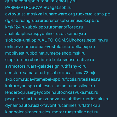
griffoncom.spb.ru
fabrika-emotsiy.ru
PARK-MATROSOVA.RU
agat.spb.ru
avtoyurist-moskva1.ru
hardware.org.ru
схема-авто.рф
dg-lab.ru
angrup.ru
recruiter.spb.ru
music8.spb.ru
krsk124.ru
kubok.spb.ru
romanofforex.ru
analitikaplus.ru
spyonline.ru
zosikamery.ru
sloboda-ural.pp.ru
AUTO-COM.SU
hohota.net
alimy.ru
online-z.com
aromat-vostoka.ru
otdelkaexp.ru
mobilvest.ru
bbd.net.ru
mebelshop.msk.ru
smp-forum.ru
bastion-td.ru
kosmoscreative.ru
avrmotors.ru
art-galadesign.ru
tiffany-c.ru
ecostep-samara.ru
d-p.spb.ru
галактика73.рф
sko.com.ru
davitamebel-spb.ru
fotsis.ru
tesiaes.ru
kokoroyari.spb.ru
blesna-kazan.ru
mossilver.ru
lenderoq.ru
sergeydobrin.ru
tochkazvuka.msk.ru
people-of-art.ru
bezzubova.ru
clubtibet.ru
orior-aks.ru
dynamoauto.ru
szk-favorit.ru
carlines.ru
flatnsk.ru
kingbolenskaner.ru
alex-motor.ru
astroline.net.ru