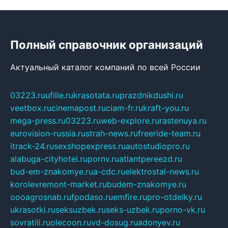
Полный справочник организаций
Актуальный каталог компаний по всей России
03223.ru
ufille.ru
krasotata.ru
prazdnikdushi.ru
veetbox.ru
cinemapost.ru
ciam-fr.ru
kraft-you.ru
mega-press.ru
03223.ru
web-explore.ru
rastenuya.ru
eurovision-russia.ru
strah-news.ru
freeride-team.ru
itrack-24.ru
sexshopexpress.ru
autostudiopro.ru
alabuga-cityhotel.ru
pornv.ru
atlantpereezd.ru
bud-em-znakomye.ru
a-cdc.ru
elektrostal-news.ru
korolevremont-market.ru
budem-znakomye.ru
oooagrosnab.ru
fpodaso.ru
emfire.ru
pro-otdelky.ru
ukrasotki.ru
seksuzbek.ru
seks-uzbek.ru
porno-vk.ru
sovratili.ru
olecoon.ru
vd-dosug.ru
adonyev.ru