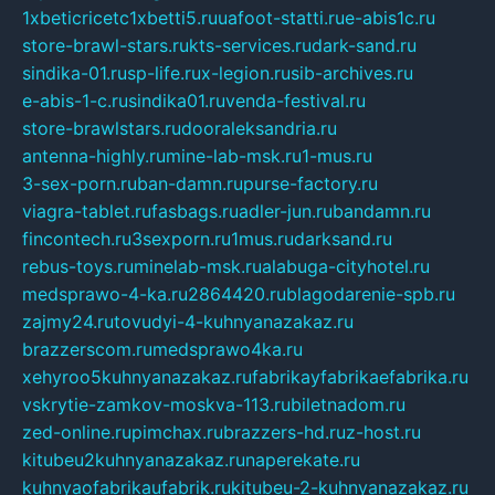
1xbeticricetc1xbetti5.ru
uafoot-statti.ru
e-abis1c.ru
store-brawl-stars.ru
kts-services.ru
dark-sand.ru
sindika-01.ru
sp-life.ru
x-legion.ru
sib-archives.ru
e-abis-1-c.ru
sindika01.ru
venda-festival.ru
store-brawlstars.ru
dooraleksandria.ru
antenna-highly.ru
mine-lab-msk.ru
1-mus.ru
3-sex-porn.ru
ban-damn.ru
purse-factory.ru
viagra-tablet.ru
fasbags.ru
adler-jun.ru
bandamn.ru
fincontech.ru
3sexporn.ru
1mus.ru
darksand.ru
rebus-toys.ru
minelab-msk.ru
alabuga-cityhotel.ru
medsprawo-4-ka.ru
2864420.ru
blagodarenie-spb.ru
zajmy24.ru
tovudyi-4-kuhnyanazakaz.ru
brazzerscom.ru
medsprawo4ka.ru
xehyroo5kuhnyanazakaz.ru
fabrikayfabrikaefabrika.ru
vskrytie-zamkov-moskva-113.ru
biletnadom.ru
zed-online.ru
pimchax.ru
brazzers-hd.ru
z-host.ru
kitubeu2kuhnyanazakaz.ru
naperekate.ru
kuhnyaofabrikaufabrik.ru
kitubeu-2-kuhnyanazakaz.ru