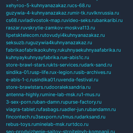
xehyroo-5-kuhnyanazakaz.ru
cs-68.ru
guzywia-4-kuhnyanazakaz.ru
mir-tk.ru
vlknrussia.ru
cs68.ru
vladivostok-map.ru
video-seks.ru
bankaribi.ru
raszar.ru
vskrytie-zamkov-moskva113.ru
lipetsktelecom.ru
tovudyi4kuhnyanazakaz.ru
seksuzb.ru
guzywia4kuhnyanazakaz.ru
fabrikaofabrikaokuhny.ru
kuhnyaekuhnyaafabrika.ru
kuhnyaykuhnyayfabrika.ru
e-abis1c.ru
store-brawl-stars.ru
kts-services.ru
dark-sand.ru
sindika-01.ru
sp-life.ru
x-legion.ru
sib-archives.ru
e-abis-1-c.ru
sindika01.ru
venda-festival.ru
store-brawlstars.ru
dooraleksandria.ru
antenna-highly.ru
mine-lab-msk.ru
1-mus.ru
3-sex-porn.ru
ban-damn.ru
purse-factory.ru
viagra-tablet.ru
fasbags.ru
adler-jun.ru
bandamn.ru
fincontech.ru
3sexporn.ru
1mus.ru
darksand.ru
rebus-toys.ru
minelab-msk.ru
rtdco.ru
seo-prodvizhenie-sajtov-stroitelnyh-kompanij.ru