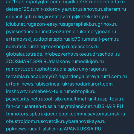
act1.spb.ru
polyglot.com.ru
gidlipetsk.ru
ooo-driada.ru
detsad125.ru
mir-zdoroviya.ru
bruslanovo.ru
siterem.ru
council.spb.ru
лодкипатриот.рф
kafekolizey.ru
iclub.net.ru
gazon-easy.ru
sugarepilekb.ru
grinox.ru
pylesostineco.ru
msts-ozarenie.ru
kameryjooan.ru
artemovskij.ru
dopler.spb.ru
aid70.ru
metall-perm.ru
ndm.msk.ru
ratingzooshop.ru
apiaccess.ru
globalautotrade.info
bezverhovskoe.ru
drsschool.ru
ZOOSMART.SPB.RU
dalakony.ru
medikijob.ru
remontt.spb.ru
photostudia.spb.ru
myragon.ru
terramia.ru
academy62.ru
gardengallereya.ru
rti.com.ru
artem-news.ru
biserinca.ru
krasnodarkurort.com
imshowtv.ru
mebel-v-tule.ru
mobtopik.ru
pcsecurity.net.ru
tool-sib.ru
multimetrunit.ru
sp-tour.ru
fan-cs.ru
santeh-russia.ru
symbian9.net.ru
DSHAIR.RU
tmmotors.spb.ru
xjocuricopii.com
musavtomat.msk.ru
obustrojdom.ru
sovetcik.ru
ybaranovskaya.ru
ppknews.ru
cult-alshei.ru
JAPANRUSSIA.RU