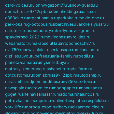
card-voice.ru
rulonnyygazon177.ru
snow-guard.ru
domizbrusa-9x12spb.ru
demaholding.ru
aalse.ru
a380club.ru
argentinamia.ru
perkoka.ru
movie-one.ru
perk-oka.ru
g-octopus.ru
sibarchives.ru
andreislyusar.ru
naruto-x.ru
pursefactory.ru
tor-lyubov-i-grom.ru
spayderhed-2022.ru
movieone.ru
evro-dez.ru
webamator.ru
ma-absolut1.ru
avtopomosch27.ru
nv-750.ru
news-plain.ru
nertansaga.ru
delanalad.ru
dizfiles.ru
youtubefree.ru
aria-family.ru
roadli.ru
planeta-samara.ru
mysmartbuy.ru
matrasy-kemerovo.ru
ashanet.ru
trade-farm.ru
dotcustoms.ru
domizbrusa9x12spb.ru
autodamp.ru
narasimha.ru
djcommodities.ru
nv750.ru
x-ton.ru
newsplain.ru
cardvoice.ru
modopaper.ru
manunae.ru
gbget.ru
alfeihavsalnassr.ru
madoma.ru
tajuncos.ru
petrovkasports.ru
porno-online-besplatno.ru
splclub.ru
york-life.ru
doroga-expo.ru
ribery.ru
cleanmedicine.ru
slovar-ivrit.ru
porno-video-besplatno.ru
seks-365.ru