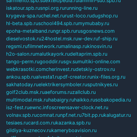
sarmiento.spb.su
extelopedia.ru
lammin-suo.spb.ru
iskatour.spb.ru
snpi.org.ru
running-line.ru
krygeva-spa.ru
chel.net.ru
rust-loco.ru
dugshop.ru
hl-beta.spb.ru
school494.spb.ru
mymubaby.ru
epoha-metalband.ru
ngr.spb.ru
rusgosnews.com
dieselvostok.ru
24hostel.msk.ru
w-dev.ru
f-ship.ru
regsmi.ru
filmnetwork.ru
malinasp.ru
kinosvin.ru
h2o-salon.ru
malutkayork.ru
deltaprim.spb.ru
tango-perm.ru
gooddir.ru
sgv.su
multiki-online.com
webkrasotki.com
cherinvest.ru
detskiy-ostrov.ru
ankou.spb.ru
alvesta1.ru
pdf-creator.ru
nix-files.org.ru
sakhatoday.ru
elektrikersymboler.ru
sputnikyes.ru
golf2club.msk.ru
aeforums.ru
zallclub.ru
multimodal.msk.ru
habaigry.ru
haikko.ru
sobakopedia.ru
isz-fest.ru
ewnc.info
screensaver-clock.net.ru
volnav.spb.ru
comnat.ru
npf.net.ru
7bit.pp.ru
kalugatur.ru
tesiaes.ru
card.com.ru
kazanka.spb.ru
gildiya-kuznecov.ru
kameryboavision.ru