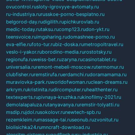
ovucontrol.ru
sloty-igrovyye-avtomaty.ru
ru-industriya.ru
russkoe-porno-besplatno.ru
belgorod-day.ru
digilith.ru
pichkurovlab.ru
medic-today.ru
taksu.ru
comp123.ru
don-ykt.ru
teensvoice.ru
imgsharing.ru
domashnee-porno.ru
eva-elfie.ru
foto-tur.ru
biz-doska.ru
metropoltravel.ru
veslo-i-yakor.ru
borodino-media.ru
rostotsky.ru
regionufa.ru
weiss-bet.ru
zaryna.ru
casinotablet.ru
universalia.ru
remont-mebeli-moscow.ru
termomur.ru
clubfisher.ru
remstirufa.ru
erdamchi.ru
doramamama.ru
muraviovka-park.ru
worldofwoman.ru
clean-dreams.ru
arkrym.ru
kristinita.ru
dircomputer.ru
healthenter.ru
textexperts.ru
pivnaya-kruzhka.ru
kinofilmy-2021.ru
demolalapaluza.ru
tanyavanya.ru
remstir-tolyatti.ru
msdip.ru
jdol.ru
sokolovr.ru
newtech-spb.ru
rezemkleim.ru
massage-tai.ru
seonub.ru
zvonitut.ru
biolisichka24.ru
mncraft-download.ru
algoritm-sistema.ru
godflesh.ru
ru-industria.ru