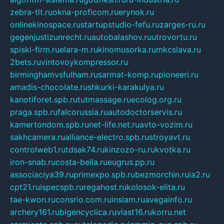
zebra-tlt.ru
okna-proficom.ru
erynok.ru
onlinekinospace.ru
startupstudio-fefu.ru
zarges-ru.ru
gegenjustizunrecht.ru
autobalashov.ru
utrovortu.ru
spiski-firm.ru
elara-m.ru
kinomusorka.ru
mkcslava.ru
2bets.ru
vintovoykompressor.ru
birminghamvsfulham.ru
sarmat-komp.ru
pioneeri.ru
amadis-chocolate.ru
shkurki-karakulya.ru
kanotiforet.spb.ru
tutmassage.ru
ecolog.org.ru
praga.spb.ru
falcorussia.ru
autodoctorservis.ru
kamertondom.spb.ru
net-life.net.ru
avto-vozim.ru
sakhcamera.ru
alliance-electro.spb.ru
stroyavt.ru
controlweb1.ru
tdsak74.ru
kinzozo-ru.ru
kvotka.ru
iron-snab.ru
costa-bella.ru
eugrus.pp.ru
associaciya39.ru
primexpo.spb.ru
bezmorchin.ru
ia2.ru
cpt21.ru
ispecspb.ru
regahost.ru
kolosok-elita.ru
tae-kwon.ru
consrio.com.ru
insiam.ru
avegainfo.ru
archery161.ru
bigencyclica.ru
vlast16.ru
korru.net