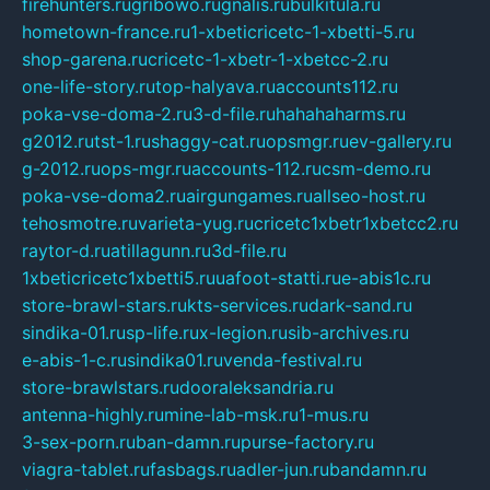
firehunters.ru
gribowo.ru
gnalis.ru
bulkitula.ru
hometown-france.ru
1-xbeticricetc-1-xbetti-5.ru
shop-garena.ru
cricetc-1-xbetr-1-xbetcc-2.ru
one-life-story.ru
top-halyava.ru
accounts112.ru
poka-vse-doma-2.ru
3-d-file.ru
hahahaharms.ru
g2012.ru
tst-1.ru
shaggy-cat.ru
opsmgr.ru
ev-gallery.ru
g-2012.ru
ops-mgr.ru
accounts-112.ru
csm-demo.ru
poka-vse-doma2.ru
airgungames.ru
allseo-host.ru
tehosmotre.ru
varieta-yug.ru
cricetc1xbetr1xbetcc2.ru
raytor-d.ru
atillagunn.ru
3d-file.ru
1xbeticricetc1xbetti5.ru
uafoot-statti.ru
e-abis1c.ru
store-brawl-stars.ru
kts-services.ru
dark-sand.ru
sindika-01.ru
sp-life.ru
x-legion.ru
sib-archives.ru
e-abis-1-c.ru
sindika01.ru
venda-festival.ru
store-brawlstars.ru
dooraleksandria.ru
antenna-highly.ru
mine-lab-msk.ru
1-mus.ru
3-sex-porn.ru
ban-damn.ru
purse-factory.ru
viagra-tablet.ru
fasbags.ru
adler-jun.ru
bandamn.ru