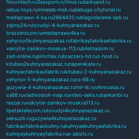
fincontech.ru
3sexporn.ru
1mus.ru
darksand.ru
rebus-toys.ru
minelab-msk.ru
alabuga-cityhotel.ru
medsprawo-4-ka.ru
2864420.ru
blagodarenie-spb.ru
zajmy24.ru
tovudyi-4-kuhnyanazakaz.ru
brazzerscom.ru
medsprawo4ka.ru
xehyroo5kuhnyanazakaz.ru
fabrikayfabrikaefabrika.ru
vskrytie-zamkov-moskva-113.ru
biletnadom.ru
zed-online.ru
pimchax.ru
brazzers-hd.ru
z-host.ru
kitubeu2kuhnyanazakaz.ru
naperekate.ru
kuhnyaofabrikaufabrik.ru
kitubeu-2-kuhnyanazakaz.ru
xehyroo-5-kuhnyanazakaz.ru
cs-68.ru
guzywia-4-kuhnyanazakaz.ru
mir-tk.ru
vlknrussia.ru
cs68.ru
vladivostok-map.ru
video-seks.ru
bankaribi.ru
raszar.ru
vskrytie-zamkov-moskva113.ru
lipetsktelecom.ru
tovudyi4kuhnyanazakaz.ru
seksuzb.ru
guzywia4kuhnyanazakaz.ru
fabrikaofabrikaokuhny.ru
kuhnyaekuhnyaafabrika.ru
kuhnyaykuhnyayfabrika.ru
e-abis1c.ru