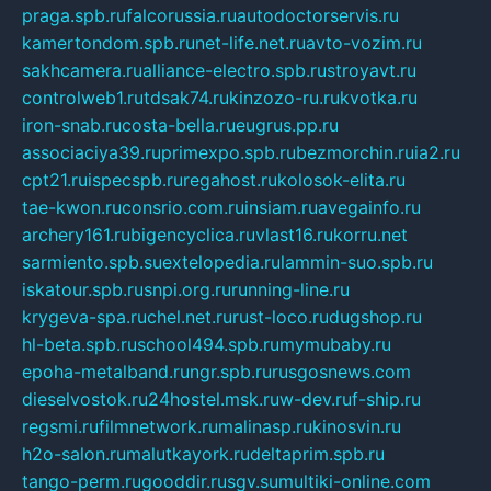
praga.spb.ru
falcorussia.ru
autodoctorservis.ru
kamertondom.spb.ru
net-life.net.ru
avto-vozim.ru
sakhcamera.ru
alliance-electro.spb.ru
stroyavt.ru
controlweb1.ru
tdsak74.ru
kinzozo-ru.ru
kvotka.ru
iron-snab.ru
costa-bella.ru
eugrus.pp.ru
associaciya39.ru
primexpo.spb.ru
bezmorchin.ru
ia2.ru
cpt21.ru
ispecspb.ru
regahost.ru
kolosok-elita.ru
tae-kwon.ru
consrio.com.ru
insiam.ru
avegainfo.ru
archery161.ru
bigencyclica.ru
vlast16.ru
korru.net
sarmiento.spb.su
extelopedia.ru
lammin-suo.spb.ru
iskatour.spb.ru
snpi.org.ru
running-line.ru
krygeva-spa.ru
chel.net.ru
rust-loco.ru
dugshop.ru
hl-beta.spb.ru
school494.spb.ru
mymubaby.ru
epoha-metalband.ru
ngr.spb.ru
rusgosnews.com
dieselvostok.ru
24hostel.msk.ru
w-dev.ru
f-ship.ru
regsmi.ru
filmnetwork.ru
malinasp.ru
kinosvin.ru
h2o-salon.ru
malutkayork.ru
deltaprim.spb.ru
tango-perm.ru
gooddir.ru
sgv.su
multiki-online.com