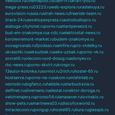
veetbox.ru
cinemapost.ru
ciam-fr.ru
kraft-you.ru
mega-press.ru
03223.ru
web-explore.ru
rastenuya.ru
eurovision-russia.ru
strah-news.ru
freeride-team.ru
itrack-24.ru
sexshopexpress.ru
autostudiopro.ru
alabuga-cityhotel.ru
pornv.ru
atlantpereezd.ru
bud-em-znakomye.ru
a-cdc.ru
elektrostal-news.ru
korolevremont-market.ru
budem-znakomye.ru
oooagrosnab.ru
fpodaso.ru
emfire.ru
pro-otdelky.ru
ukrasotki.ru
seksuzbek.ru
seks-uzbek.ru
porno-vk.ru
sovratili.ru
olecoon.ru
vd-dosug.ru
adonyev.ru
rbc-news.ru
porno-skvirt.ru
krospr.ru
13autor-kolonka.ru
sormol.ru
2rich.ru
hostel-65.ru
hostserve.ru
porno-na-russkom.ru
mishinlab.ru
neznobi.ru
bigfatcc.ru
habble.ru
starbucksvia.ru
delfinet.ru
silvernano.ru
elestal.ru
vektor-doroga.ru
velotrenajery.ru
pronso54.ru
lenasever.ru
lovinskix.ru
show-pets.ru
smartnews03.ru
discofoxworld.ru
miraclecoon.ru
pongup.ru
hostel65.ru
liura.ru
glasspb.ru