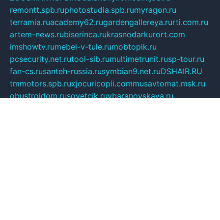
remontt.spb.ru
photostudia.spb.ru
myragon.ru
terramia.ru
academy62.ru
gardengallereya.ru
rti.com.ru
artem-news.ru
biserinca.ru
krasnodarkurort.com
imshowtv.ru
mebel-v-tule.ru
mobtopik.ru
pcsecurity.net.ru
tool-sib.ru
multimetrunit.ru
sp-tour.ru
fan-cs.ru
santeh-russia.ru
symbian9.net.ru
DSHAIR.RU
tmmotors.spb.ru
xjocuricopii.com
musavtomat.msk.ru
obustrojdom.ru
sovetcik.ru
ybaranovskaya.ru
ppknews.ru
cult-alshei.ru
JAPANRUSSIA.RU
proekciyamebel.ru
imper-finans.ru
rim.org.ru
glamourai.ru
brassminus.ru
zabor-pro.ru
ftn.pp.ru
dorogoe58.ru
laimengpacker.ru
kuzova-zapchasti.ru
sageerp.ru
taxodrom.ru
dsrazvitie.ru
hardcity.net.ru
ratinghomegames.ru
topservice25.ru
gubernyan.ru
gtglasslined.ru
ii4.ru
tssport.spb.ru
andorra24.com
blackwallstreet.ru
oboimos.ru
optim-doors.com.ru
ikuch.ru
nycr.org.ru
npa21.ru
vremya-ch.spb.ru
desert000.ru
ivtorgi.ru
ifiori.ru
catalog-statei.ru