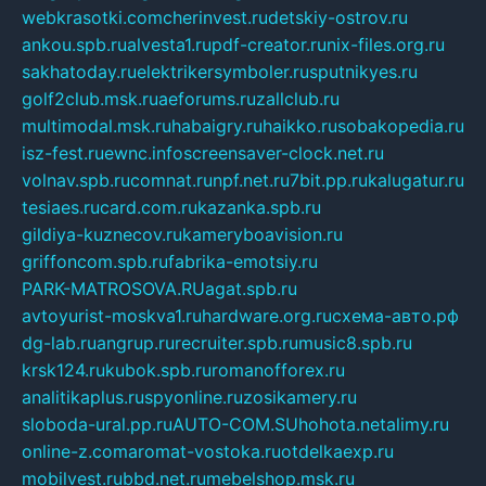
webkrasotki.com
cherinvest.ru
detskiy-ostrov.ru
ankou.spb.ru
alvesta1.ru
pdf-creator.ru
nix-files.org.ru
sakhatoday.ru
elektrikersymboler.ru
sputnikyes.ru
golf2club.msk.ru
aeforums.ru
zallclub.ru
multimodal.msk.ru
habaigry.ru
haikko.ru
sobakopedia.ru
isz-fest.ru
ewnc.info
screensaver-clock.net.ru
volnav.spb.ru
comnat.ru
npf.net.ru
7bit.pp.ru
kalugatur.ru
tesiaes.ru
card.com.ru
kazanka.spb.ru
gildiya-kuznecov.ru
kameryboavision.ru
griffoncom.spb.ru
fabrika-emotsiy.ru
PARK-MATROSOVA.RU
agat.spb.ru
avtoyurist-moskva1.ru
hardware.org.ru
схема-авто.рф
dg-lab.ru
angrup.ru
recruiter.spb.ru
music8.spb.ru
krsk124.ru
kubok.spb.ru
romanofforex.ru
analitikaplus.ru
spyonline.ru
zosikamery.ru
sloboda-ural.pp.ru
AUTO-COM.SU
hohota.net
alimy.ru
online-z.com
aromat-vostoka.ru
otdelkaexp.ru
mobilvest.ru
bbd.net.ru
mebelshop.msk.ru