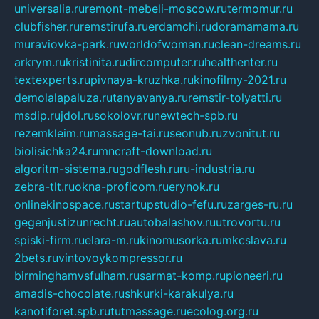
universalia.ru
remont-mebeli-moscow.ru
termomur.ru
clubfisher.ru
remstirufa.ru
erdamchi.ru
doramamama.ru
muraviovka-park.ru
worldofwoman.ru
clean-dreams.ru
arkrym.ru
kristinita.ru
dircomputer.ru
healthenter.ru
textexperts.ru
pivnaya-kruzhka.ru
kinofilmy-2021.ru
demolalapaluza.ru
tanyavanya.ru
remstir-tolyatti.ru
msdip.ru
jdol.ru
sokolovr.ru
newtech-spb.ru
rezemkleim.ru
massage-tai.ru
seonub.ru
zvonitut.ru
biolisichka24.ru
mncraft-download.ru
algoritm-sistema.ru
godflesh.ru
ru-industria.ru
zebra-tlt.ru
okna-proficom.ru
erynok.ru
onlinekinospace.ru
startupstudio-fefu.ru
zarges-ru.ru
gegenjustizunrecht.ru
autobalashov.ru
utrovortu.ru
spiski-firm.ru
elara-m.ru
kinomusorka.ru
mkcslava.ru
2bets.ru
vintovoykompressor.ru
birminghamvsfulham.ru
sarmat-komp.ru
pioneeri.ru
amadis-chocolate.ru
shkurki-karakulya.ru
kanotiforet.spb.ru
tutmassage.ru
ecolog.org.ru