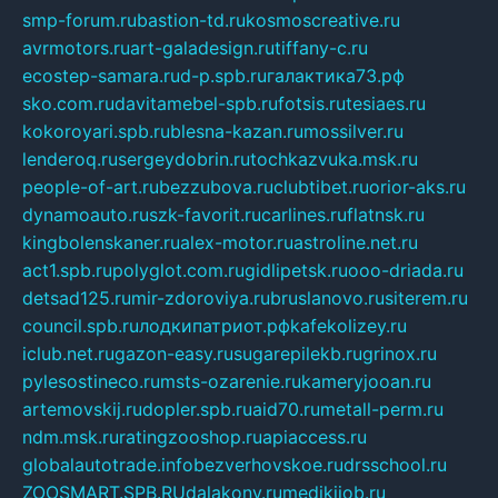
smp-forum.ru
bastion-td.ru
kosmoscreative.ru
avrmotors.ru
art-galadesign.ru
tiffany-c.ru
ecostep-samara.ru
d-p.spb.ru
галактика73.рф
sko.com.ru
davitamebel-spb.ru
fotsis.ru
tesiaes.ru
kokoroyari.spb.ru
blesna-kazan.ru
mossilver.ru
lenderoq.ru
sergeydobrin.ru
tochkazvuka.msk.ru
people-of-art.ru
bezzubova.ru
clubtibet.ru
orior-aks.ru
dynamoauto.ru
szk-favorit.ru
carlines.ru
flatnsk.ru
kingbolenskaner.ru
alex-motor.ru
astroline.net.ru
act1.spb.ru
polyglot.com.ru
gidlipetsk.ru
ooo-driada.ru
detsad125.ru
mir-zdoroviya.ru
bruslanovo.ru
siterem.ru
council.spb.ru
лодкипатриот.рф
kafekolizey.ru
iclub.net.ru
gazon-easy.ru
sugarepilekb.ru
grinox.ru
pylesostineco.ru
msts-ozarenie.ru
kameryjooan.ru
artemovskij.ru
dopler.spb.ru
aid70.ru
metall-perm.ru
ndm.msk.ru
ratingzooshop.ru
apiaccess.ru
globalautotrade.info
bezverhovskoe.ru
drsschool.ru
ZOOSMART.SPB.RU
dalakony.ru
medikijob.ru