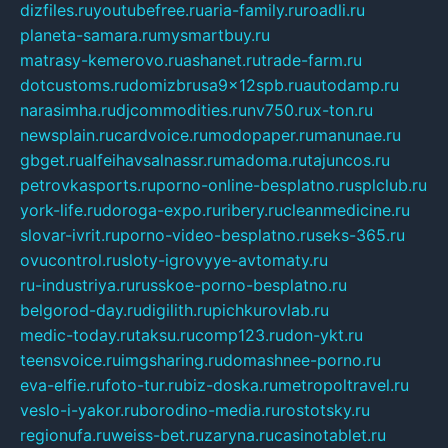
dizfiles.ru
youtubefree.ru
aria-family.ru
roadli.ru
planeta-samara.ru
mysmartbuy.ru
matrasy-kemerovo.ru
ashanet.ru
trade-farm.ru
dotcustoms.ru
domizbrusa9x12spb.ru
autodamp.ru
narasimha.ru
djcommodities.ru
nv750.ru
x-ton.ru
newsplain.ru
cardvoice.ru
modopaper.ru
manunae.ru
gbget.ru
alfeihavsalnassr.ru
madoma.ru
tajuncos.ru
petrovkasports.ru
porno-online-besplatno.ru
splclub.ru
york-life.ru
doroga-expo.ru
ribery.ru
cleanmedicine.ru
slovar-ivrit.ru
porno-video-besplatno.ru
seks-365.ru
ovucontrol.ru
sloty-igrovyye-avtomaty.ru
ru-industriya.ru
russkoe-porno-besplatno.ru
belgorod-day.ru
digilith.ru
pichkurovlab.ru
medic-today.ru
taksu.ru
comp123.ru
don-ykt.ru
teensvoice.ru
imgsharing.ru
domashnee-porno.ru
eva-elfie.ru
foto-tur.ru
biz-doska.ru
metropoltravel.ru
veslo-i-yakor.ru
borodino-media.ru
rostotsky.ru
regionufa.ru
weiss-bet.ru
zaryna.ru
casinotablet.ru