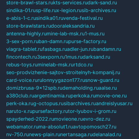
store-brawl-stars.ru
kts-services.ru
dark-sand.ru
sindika-01.ru
sp-life.ru
x-legion.ru
sib-archives.ru
e-abis-1-c.ru
sindika01.ru
venda-festival.ru
store-brawlstars.ru
dooraleksandria.ru
antenna-highly.ru
mine-lab-msk.ru
1-mus.ru
3-sex-porn.ru
ban-damn.ru
purse-factory.ru
viagra-tablet.ru
fasbags.ru
adler-jun.ru
bandamn.ru
fincontech.ru
3sexporn.ru
1mus.ru
darksand.ru
rebus-toys.ru
minelab-msk.ru
rtdco.ru
seo-prodvizhenie-sajtov-stroitelnyh-kompanij.ru
card-voice.ru
rulonnyygazon177.ru
snow-guard.ru
domizbrusa-9x12spb.ru
demaholding.ru
aalse.ru
a380club.ru
argentinamia.ru
perkoka.ru
movie-one.ru
perk-oka.ru
g-octopus.ru
sibarchives.ru
andreislyusar.ru
naruto-x.ru
pursefactory.ru
tor-lyubov-i-grom.ru
spayderhed-2022.ru
movieone.ru
evro-dez.ru
webamator.ru
ma-absolut1.ru
avtopomosch27.ru
nv-750.ru
news-plain.ru
nertansaga.ru
delanalad.ru