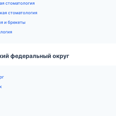
кая стоматология
ская стоматология
ия и брекеты
ология
ский федеральный округ
рг
к