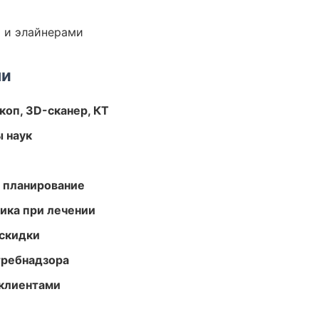
 и элайнерами
ми
оп, 3D-сканер, КТ
ы наук
 планирование
тика при лечении
скидки
требнадзора
 клиентами