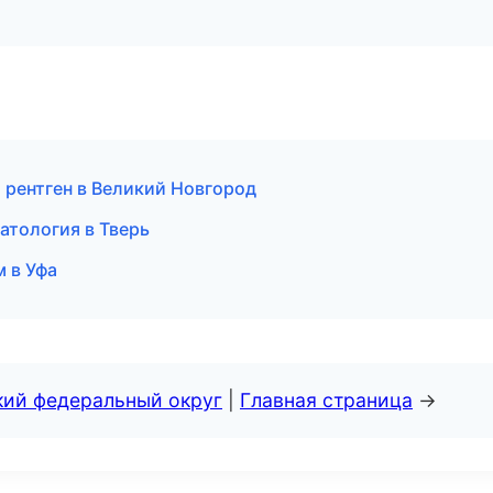
и рентген в Великий Новгород
атология в Тверь
м в Уфа
кий федеральный округ
|
Главная страница
→