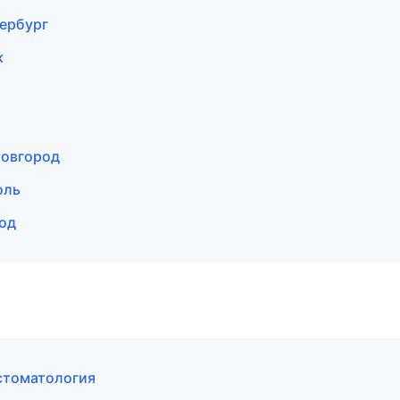
тербург
к
Новгород
оль
род
стоматология