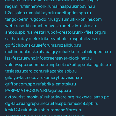
regsmi.ru
filmnetwork.ru
malinasp.ru
kinosvin.ru
h2o-salon.ru
malutkayork.ru
deltaprim.spb.ru
tango-perm.ru
gooddir.ru
sgv.su
multiki-online.com
webkrasotki.com
cherinvest.ru
detskiy-ostrov.ru
ankou.spb.ru
alvesta1.ru
pdf-creator.ru
nix-files.org.ru
sakhatoday.ru
elektrikersymboler.ru
sputnikyes.ru
golf2club.msk.ru
aeforums.ru
zallclub.ru
multimodal.msk.ru
habaigry.ru
haikko.ru
sobakopedia.ru
isz-fest.ru
ewnc.info
screensaver-clock.net.ru
volnav.spb.ru
comnat.ru
npf.net.ru
7bit.pp.ru
kalugatur.ru
tesiaes.ru
card.com.ru
kazanka.spb.ru
gildiya-kuznecov.ru
kameryboavision.ru
griffoncom.spb.ru
fabrika-emotsiy.ru
PARK-MATROSOVA.RU
agat.spb.ru
avtoyurist-moskva1.ru
hardware.org.ru
схема-авто.рф
dg-lab.ru
angrup.ru
recruiter.spb.ru
music8.spb.ru
krsk124.ru
kubok.spb.ru
romanofforex.ru