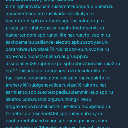
birminghamvsfulham.ru
sarmat-komp.ru
pioneeri.ru
amadis-chocolate.ru
shkurki-karakulya.ru
kanotiforet.spb.ru
tutmassage.ru
ecolog.org.ru
praga.spb.ru
falcorussia.ru
autodoctorservis.ru
kamertondom.spb.ru
net-life.net.ru
avto-vozim.ru
sakhcamera.ru
alliance-electro.spb.ru
stroyavt.ru
controlweb1.ru
tdsak74.ru
kinzozo-ru.ru
kvotka.ru
iron-snab.ru
costa-bella.ru
eugrus.pp.ru
associaciya39.ru
primexpo.spb.ru
bezmorchin.ru
ia2.ru
cpt21.ru
ispecspb.ru
regahost.ru
kolosok-elita.ru
tae-kwon.ru
consrio.com.ru
insiam.ru
avegainfo.ru
archery161.ru
bigencyclica.ru
vlast16.ru
korru.net
sarmiento.spb.su
extelopedia.ru
lammin-suo.spb.ru
iskatour.spb.ru
snpi.org.ru
running-line.ru
krygeva-spa.ru
chel.net.ru
rust-loco.ru
dugshop.ru
hl-beta.spb.ru
school494.spb.ru
mymubaby.ru
epoha-metalband.ru
ngr.spb.ru
rusgosnews.com
dieselvostok.ru
24hostel.msk.ru
w-dev.ru
f-ship.ru