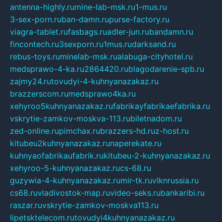
antenna-highly.ru
mine-lab-msk.ru
1-mus.ru
3-sex-porn.ru
ban-damn.ru
purse-factory.ru
viagra-tablet.ru
fasbags.ru
adler-jun.ru
bandamn.ru
fincontech.ru
3sexporn.ru
1mus.ru
darksand.ru
rebus-toys.ru
minelab-msk.ru
alabuga-cityhotel.ru
medsprawo-4-ka.ru
2864420.ru
blagodarenie-spb.ru
zajmy24.ru
tovudyi-4-kuhnyanazakaz.ru
brazzerscom.ru
medsprawo4ka.ru
xehyroo5kuhnyanazakaz.ru
fabrikayfabrikaefabrika.ru
vskrytie-zamkov-moskva-113.ru
biletnadom.ru
zed-online.ru
pimchax.ru
brazzers-hd.ru
z-host.ru
kitubeu2kuhnyanazakaz.ru
naperekate.ru
kuhnyaofabrikaufabrik.ru
kitubeu-2-kuhnyanazakaz.ru
xehyroo-5-kuhnyanazakaz.ru
cs-68.ru
guzywia-4-kuhnyanazakaz.ru
mir-tk.ru
vlknrussia.ru
cs68.ru
vladivostok-map.ru
video-seks.ru
bankaribi.ru
raszar.ru
vskrytie-zamkov-moskva113.ru
lipetsktelecom.ru
tovudyi4kuhnyanazakaz.ru