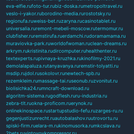
eva-elfie.ru
foto-tur.ru
biz-doska.ru
metropoltravel.ru
veslo-i-yakor.ru
borodino-media.ru
rostotsky.ru
regionufa.ru
weiss-bet.ru
zaryna.ru
casinotablet.ru
universalia.ru
remont-mebeli-moscow.ru
termomur.ru
clubfisher.ru
remstirufa.ru
erdamchi.ru
doramamama.ru
muraviovka-park.ru
worldofwoman.ru
clean-dreams.ru
arkrym.ru
kristinita.ru
dircomputer.ru
healthenter.ru
textexperts.ru
pivnaya-kruzhka.ru
kinofilmy-2021.ru
demolalapaluza.ru
tanyavanya.ru
remstir-tolyatti.ru
msdip.ru
jdol.ru
sokolovr.ru
newtech-spb.ru
rezemkleim.ru
massage-tai.ru
seonub.ru
zvonitut.ru
biolisichka24.ru
mncraft-download.ru
algoritm-sistema.ru
godflesh.ru
ru-industria.ru
zebra-tlt.ru
okna-proficom.ru
erynok.ru
onlinekinospace.ru
startupstudio-fefu.ru
zarges-ru.ru
gegenjustizunrecht.ru
autobalashov.ru
utrovortu.ru
spiski-firm.ru
elara-m.ru
kinomusorka.ru
mkcslava.ru
2bets.ru
vintovoykompressor.ru