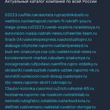
Актуальный каталог компаний по всей России
03223.ru
ufille.ru
krasotata.ru
prazdnikdushi.ru
veetbox.ru
cinemapost.ru
ciam-fr.ru
kraft-you.ru
mega-press.ru
03223.ru
web-explore.ru
rastenuya.ru
eurovision-russia.ru
strah-news.ru
freeride-team.ru
itrack-24.ru
sexshopexpress.ru
autostudiopro.ru
alabuga-cityhotel.ru
pornv.ru
atlantpereezd.ru
bud-em-znakomye.ru
a-cdc.ru
elektrostal-news.ru
korolevremont-market.ru
budem-znakomye.ru
oooagrosnab.ru
fpodaso.ru
emfire.ru
pro-otdelky.ru
ukrasotki.ru
seksuzbek.ru
seks-uzbek.ru
porno-vk.ru
sovratili.ru
olecoon.ru
vd-dosug.ru
adonyev.ru
rbc-news.ru
porno-skvirt.ru
krospr.ru
13autor-kolonka.ru
sormol.ru
2rich.ru
hostel-65.ru
hostserve.ru
porno-na-russkom.ru
mishinlab.ru
neznobi.ru
bigfatcc.ru
habble.ru
starbucksvia.ru
delfinet.ru
silvernano.ru
elestal.ru
vektor-doroga.ru