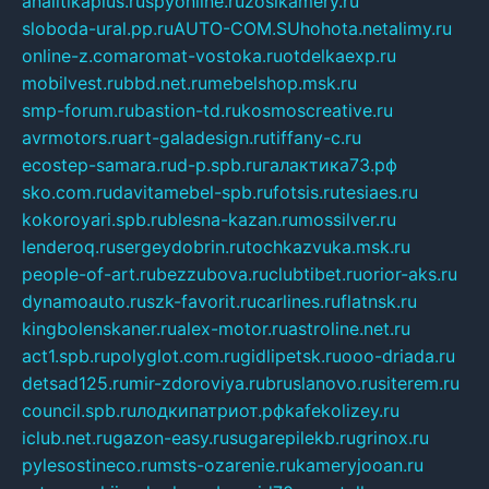
analitikaplus.ru
spyonline.ru
zosikamery.ru
sloboda-ural.pp.ru
AUTO-COM.SU
hohota.net
alimy.ru
online-z.com
aromat-vostoka.ru
otdelkaexp.ru
mobilvest.ru
bbd.net.ru
mebelshop.msk.ru
smp-forum.ru
bastion-td.ru
kosmoscreative.ru
avrmotors.ru
art-galadesign.ru
tiffany-c.ru
ecostep-samara.ru
d-p.spb.ru
галактика73.рф
sko.com.ru
davitamebel-spb.ru
fotsis.ru
tesiaes.ru
kokoroyari.spb.ru
blesna-kazan.ru
mossilver.ru
lenderoq.ru
sergeydobrin.ru
tochkazvuka.msk.ru
people-of-art.ru
bezzubova.ru
clubtibet.ru
orior-aks.ru
dynamoauto.ru
szk-favorit.ru
carlines.ru
flatnsk.ru
kingbolenskaner.ru
alex-motor.ru
astroline.net.ru
act1.spb.ru
polyglot.com.ru
gidlipetsk.ru
ooo-driada.ru
detsad125.ru
mir-zdoroviya.ru
bruslanovo.ru
siterem.ru
council.spb.ru
лодкипатриот.рф
kafekolizey.ru
iclub.net.ru
gazon-easy.ru
sugarepilekb.ru
grinox.ru
pylesostineco.ru
msts-ozarenie.ru
kameryjooan.ru