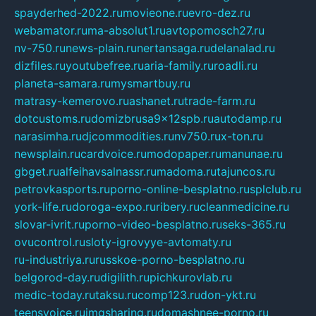
spayderhed-2022.ru
movieone.ru
evro-dez.ru
webamator.ru
ma-absolut1.ru
avtopomosch27.ru
nv-750.ru
news-plain.ru
nertansaga.ru
delanalad.ru
dizfiles.ru
youtubefree.ru
aria-family.ru
roadli.ru
planeta-samara.ru
mysmartbuy.ru
matrasy-kemerovo.ru
ashanet.ru
trade-farm.ru
dotcustoms.ru
domizbrusa9x12spb.ru
autodamp.ru
narasimha.ru
djcommodities.ru
nv750.ru
x-ton.ru
newsplain.ru
cardvoice.ru
modopaper.ru
manunae.ru
gbget.ru
alfeihavsalnassr.ru
madoma.ru
tajuncos.ru
petrovkasports.ru
porno-online-besplatno.ru
splclub.ru
york-life.ru
doroga-expo.ru
ribery.ru
cleanmedicine.ru
slovar-ivrit.ru
porno-video-besplatno.ru
seks-365.ru
ovucontrol.ru
sloty-igrovyye-avtomaty.ru
ru-industriya.ru
russkoe-porno-besplatno.ru
belgorod-day.ru
digilith.ru
pichkurovlab.ru
medic-today.ru
taksu.ru
comp123.ru
don-ykt.ru
teensvoice.ru
imgsharing.ru
domashnee-porno.ru