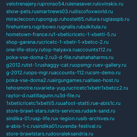
velotrenajery.ru
pronso54.ru
lenasever.ru
lovinskix.ru
show-pets.ru
smartnews03.ru
discofoxworld.ru
miraclecoon.ru
pongup.ru
hostel65.ru
liura.ru
glasspb.ru
firehunters.ru
gribowo.ru
gnalis.ru
bulkitula.ru
hometown-france.ru
1-xbeticricetc-1-xbetti-5.ru
shop-garena.ru
cricetc-1-xbetr-1-xbetcc-2.ru
one-life-story.ru
top-halyava.ru
accounts112.ru
poka-vse-doma-2.ru
3-d-file.ru
hahahaharms.ru
g2012.ru
tst-1.ru
shaggy-cat.ru
opsmgr.ru
ev-gallery.ru
g-2012.ru
ops-mgr.ru
accounts-112.ru
csm-demo.ru
poka-vse-doma2.ru
airgungames.ru
allseo-host.ru
tehosmotre.ru
varieta-yug.ru
cricetc1xbetr1xbetcc2.ru
raytor-d.ru
atillagunn.ru
3d-file.ru
1xbeticricetc1xbetti5.ru
uafoot-statti.ru
e-abis1c.ru
store-brawl-stars.ru
kts-services.ru
dark-sand.ru
sindika-01.ru
sp-life.ru
x-legion.ru
sib-archives.ru
e-abis-1-c.ru
sindika01.ru
venda-festival.ru
store-brawlstars.ru
dooraleksandria.ru