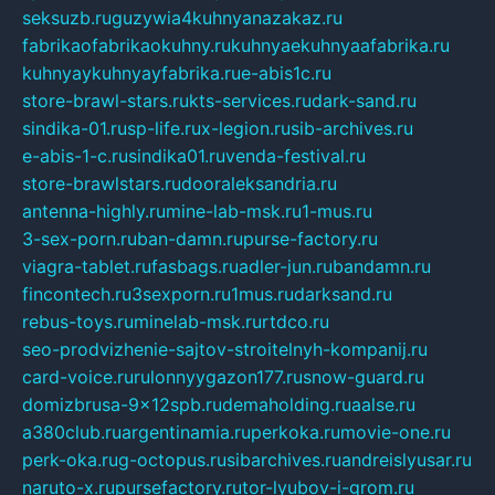
seksuzb.ru
guzywia4kuhnyanazakaz.ru
fabrikaofabrikaokuhny.ru
kuhnyaekuhnyaafabrika.ru
kuhnyaykuhnyayfabrika.ru
e-abis1c.ru
store-brawl-stars.ru
kts-services.ru
dark-sand.ru
sindika-01.ru
sp-life.ru
x-legion.ru
sib-archives.ru
e-abis-1-c.ru
sindika01.ru
venda-festival.ru
store-brawlstars.ru
dooraleksandria.ru
antenna-highly.ru
mine-lab-msk.ru
1-mus.ru
3-sex-porn.ru
ban-damn.ru
purse-factory.ru
viagra-tablet.ru
fasbags.ru
adler-jun.ru
bandamn.ru
fincontech.ru
3sexporn.ru
1mus.ru
darksand.ru
rebus-toys.ru
minelab-msk.ru
rtdco.ru
seo-prodvizhenie-sajtov-stroitelnyh-kompanij.ru
card-voice.ru
rulonnyygazon177.ru
snow-guard.ru
domizbrusa-9x12spb.ru
demaholding.ru
aalse.ru
a380club.ru
argentinamia.ru
perkoka.ru
movie-one.ru
perk-oka.ru
g-octopus.ru
sibarchives.ru
andreislyusar.ru
naruto-x.ru
pursefactory.ru
tor-lyubov-i-grom.ru