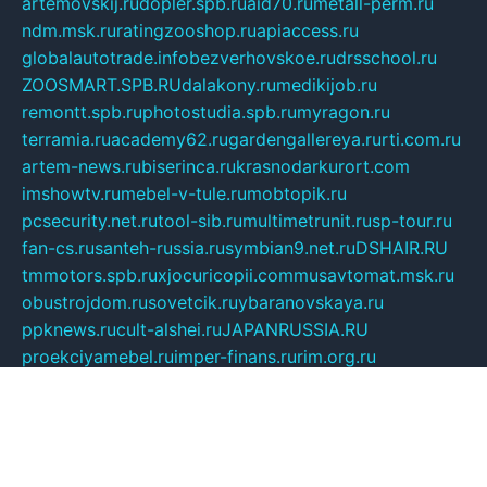
artemovskij.ru
dopler.spb.ru
aid70.ru
metall-perm.ru
ndm.msk.ru
ratingzooshop.ru
apiaccess.ru
globalautotrade.info
bezverhovskoe.ru
drsschool.ru
ZOOSMART.SPB.RU
dalakony.ru
medikijob.ru
remontt.spb.ru
photostudia.spb.ru
myragon.ru
terramia.ru
academy62.ru
gardengallereya.ru
rti.com.ru
artem-news.ru
biserinca.ru
krasnodarkurort.com
imshowtv.ru
mebel-v-tule.ru
mobtopik.ru
pcsecurity.net.ru
tool-sib.ru
multimetrunit.ru
sp-tour.ru
fan-cs.ru
santeh-russia.ru
symbian9.net.ru
DSHAIR.RU
tmmotors.spb.ru
xjocuricopii.com
musavtomat.msk.ru
obustrojdom.ru
sovetcik.ru
ybaranovskaya.ru
ppknews.ru
cult-alshei.ru
JAPANRUSSIA.RU
proekciyamebel.ru
imper-finans.ru
rim.org.ru
glamourai.ru
brassminus.ru
zabor-pro.ru
ftn.pp.ru
dorogoe58.ru
laimengpacker.ru
kuzova-zapchasti.ru
sageerp.ru
taxodrom.ru
dsrazvitie.ru
hardcity.net.ru
ratinghomegames.ru
topservice25.ru
gubernyan.ru