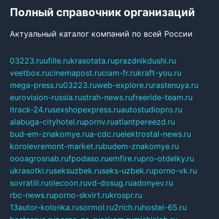
Полный справочник организаций
Актуальный каталог компаний по всей России
03223.ru
ufille.ru
krasotata.ru
prazdnikdushi.ru
veetbox.ru
cinemapost.ru
ciam-fr.ru
kraft-you.ru
mega-press.ru
03223.ru
web-explore.ru
rastenuya.ru
eurovision-russia.ru
strah-news.ru
freeride-team.ru
itrack-24.ru
sexshopexpress.ru
autostudiopro.ru
alabuga-cityhotel.ru
pornv.ru
atlantpereezd.ru
bud-em-znakomye.ru
a-cdc.ru
elektrostal-news.ru
korolevremont-market.ru
budem-znakomye.ru
oooagrosnab.ru
fpodaso.ru
emfire.ru
pro-otdelky.ru
ukrasotki.ru
seksuzbek.ru
seks-uzbek.ru
porno-vk.ru
sovratili.ru
olecoon.ru
vd-dosug.ru
adonyev.ru
rbc-news.ru
porno-skvirt.ru
krospr.ru
13autor-kolonka.ru
sormol.ru
2rich.ru
hostel-65.ru