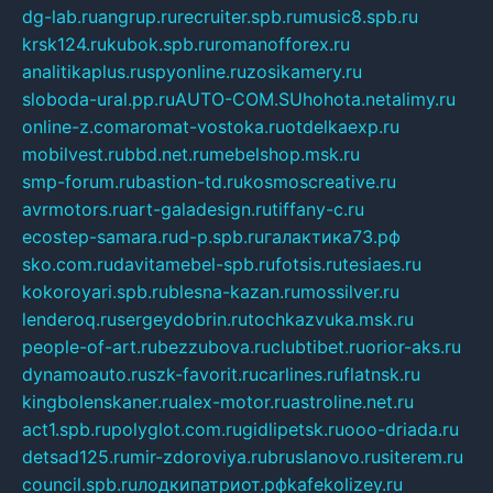
dg-lab.ru
angrup.ru
recruiter.spb.ru
music8.spb.ru
krsk124.ru
kubok.spb.ru
romanofforex.ru
analitikaplus.ru
spyonline.ru
zosikamery.ru
sloboda-ural.pp.ru
AUTO-COM.SU
hohota.net
alimy.ru
online-z.com
aromat-vostoka.ru
otdelkaexp.ru
mobilvest.ru
bbd.net.ru
mebelshop.msk.ru
smp-forum.ru
bastion-td.ru
kosmoscreative.ru
avrmotors.ru
art-galadesign.ru
tiffany-c.ru
ecostep-samara.ru
d-p.spb.ru
галактика73.рф
sko.com.ru
davitamebel-spb.ru
fotsis.ru
tesiaes.ru
kokoroyari.spb.ru
blesna-kazan.ru
mossilver.ru
lenderoq.ru
sergeydobrin.ru
tochkazvuka.msk.ru
people-of-art.ru
bezzubova.ru
clubtibet.ru
orior-aks.ru
dynamoauto.ru
szk-favorit.ru
carlines.ru
flatnsk.ru
kingbolenskaner.ru
alex-motor.ru
astroline.net.ru
act1.spb.ru
polyglot.com.ru
gidlipetsk.ru
ooo-driada.ru
detsad125.ru
mir-zdoroviya.ru
bruslanovo.ru
siterem.ru
council.spb.ru
лодкипатриот.рф
kafekolizey.ru