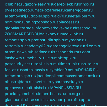
iclub.net.ru
gazon-easy.ru
sugarepilekb.ru
grinox.ru
pylesostineco.ru
msts-ozarenie.ru
kameryjooan.ru
artemovskij.ru
dopler.spb.ru
aid70.ru
metall-perm.ru
ndm.msk.ru
ratingzooshop.ru
apiaccess.ru
globalautotrade.info
bezverhovskoe.ru
drsschool.ru
ZOOSMART.SPB.RU
dalakony.ru
medikijob.ru
remontt.spb.ru
photostudia.spb.ru
myragon.ru
terramia.ru
academy62.ru
gardengallereya.ru
rti.com.ru
artem-news.ru
biserinca.ru
krasnodarkurort.com
imshowtv.ru
mebel-v-tule.ru
mobtopik.ru
pcsecurity.net.ru
tool-sib.ru
multimetrunit.ru
sp-tour.ru
fan-cs.ru
santeh-russia.ru
symbian9.net.ru
DSHAIR.RU
tmmotors.spb.ru
xjocuricopii.com
musavtomat.msk.ru
obustrojdom.ru
sovetcik.ru
ybaranovskaya.ru
ppknews.ru
cult-alshei.ru
JAPANRUSSIA.RU
proekciyamebel.ru
imper-finans.ru
rim.org.ru
glamourai.ru
brassminus.ru
zabor-pro.ru
ftn.pp.ru
dorogoe58.ru
laimengpacker.ru
kuzova-zapchasti.ru