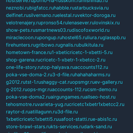
hostserve.ru
porno-na-russkom.ru
mishinlab.ru
neznobi.ru
bigfatcc.ru
habble.ru
starbucksvia.ru
delfinet.ru
silvernano.ru
elestal.ru
vektor-doroga.ru
velotrenajery.ru
pronso54.ru
lenasever.ru
lovinskix.ru
show-pets.ru
smartnews03.ru
discofoxworld.ru
miraclecoon.ru
pongup.ru
hostel65.ru
liura.ru
glasspb.ru
firehunters.ru
gribowo.ru
gnalis.ru
bulkitula.ru
hometown-france.ru
1-xbeticricetc-1-xbetti-5.ru
shop-garena.ru
cricetc-1-xbetr-1-xbetcc-2.ru
one-life-story.ru
top-halyava.ru
accounts112.ru
poka-vse-doma-2.ru
3-d-file.ru
hahahaharms.ru
g2012.ru
tst-1.ru
shaggy-cat.ru
opsmgr.ru
ev-gallery.ru
g-2012.ru
ops-mgr.ru
accounts-112.ru
csm-demo.ru
poka-vse-doma2.ru
airgungames.ru
allseo-host.ru
tehosmotre.ru
varieta-yug.ru
cricetc1xbetr1xbetcc2.ru
raytor-d.ru
atillagunn.ru
3d-file.ru
1xbeticricetc1xbetti5.ru
uafoot-statti.ru
e-abis1c.ru
store-brawl-stars.ru
kts-services.ru
dark-sand.ru