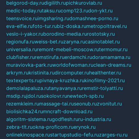
belgorod-day.ru
digilith.ru
pichkurovlab.ru
medic-today.ru
taksu.ru
comp123.ru
don-ykt.ru
teensvoice.ru
imgsharing.ru
domashnee-porno.ru
eva-elfie.ru
foto-tur.ru
biz-doska.ru
metropoltravel.ru
veslo-i-yakor.ru
borodino-media.ru
rostotsky.ru
regionufa.ru
weiss-bet.ru
zaryna.ru
casinotablet.ru
universalia.ru
remont-mebeli-moscow.ru
termomur.ru
clubfisher.ru
remstirufa.ru
erdamchi.ru
doramamama.ru
muraviovka-park.ru
worldofwoman.ru
clean-dreams.ru
arkrym.ru
kristinita.ru
dircomputer.ru
healthenter.ru
textexperts.ru
pivnaya-kruzhka.ru
kinofilmy-2021.ru
demolalapaluza.ru
tanyavanya.ru
remstir-tolyatti.ru
msdip.ru
jdol.ru
sokolovr.ru
newtech-spb.ru
rezemkleim.ru
massage-tai.ru
seonub.ru
zvonitut.ru
biolisichka24.ru
mncraft-download.ru
algoritm-sistema.ru
godflesh.ru
ru-industria.ru
zebra-tlt.ru
okna-proficom.ru
erynok.ru
onlinekinospace.ru
startupstudio-fefu.ru
zarges-ru.ru