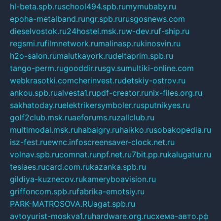
hl-beta.spb.ru
school494.spb.ru
mymubaby.ru
epoha-metalband.ru
ngr.spb.ru
rusgosnews.com
dieselvostok.ru
24hostel.msk.ru
w-dev.ru
f-ship.ru
regsmi.ru
filmnetwork.ru
malinasp.ru
kinosvin.ru
h2o-salon.ru
malutkayork.ru
deltaprim.spb.ru
tango-perm.ru
gooddir.ru
sgv.su
multiki-online.com
webkrasotki.com
cherinvest.ru
detskiy-ostrov.ru
ankou.spb.ru
alvesta1.ru
pdf-creator.ru
nix-files.org.ru
sakhatoday.ru
elektrikersymboler.ru
sputnikyes.ru
golf2club.msk.ru
aeforums.ru
zallclub.ru
multimodal.msk.ru
habaigry.ru
haikko.ru
sobakopedia.ru
isz-fest.ru
ewnc.info
screensaver-clock.net.ru
volnav.spb.ru
comnat.ru
npf.net.ru
7bit.pp.ru
kalugatur.ru
tesiaes.ru
card.com.ru
kazanka.spb.ru
gildiya-kuznecov.ru
kameryboavision.ru
griffoncom.spb.ru
fabrika-emotsiy.ru
PARK-MATROSOVA.RU
agat.spb.ru
avtoyurist-moskva1.ru
hardware.org.ru
схема-авто.рф