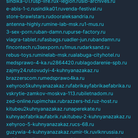
sindika-01.ru
sp-life.ru
x-legion.ru
sib-archives.ru
e-abis-1-c.ru
sindika01.ru
venda-festival.ru
store-brawlstars.ru
dooraleksandria.ru
antenna-highly.ru
mine-lab-msk.ru
1-mus.ru
3-sex-porn.ru
ban-damn.ru
purse-factory.ru
viagra-tablet.ru
fasbags.ru
adler-jun.ru
bandamn.ru
fincontech.ru
3sexporn.ru
1mus.ru
darksand.ru
rebus-toys.ru
minelab-msk.ru
alabuga-cityhotel.ru
medsprawo-4-ka.ru
2864420.ru
blagodarenie-spb.ru
zajmy24.ru
tovudyi-4-kuhnyanazakaz.ru
brazzerscom.ru
medsprawo4ka.ru
xehyroo5kuhnyanazakaz.ru
fabrikayfabrikaefabrika.ru
vskrytie-zamkov-moskva-113.ru
biletnadom.ru
zed-online.ru
pimchax.ru
brazzers-hd.ru
z-host.ru
kitubeu2kuhnyanazakaz.ru
naperekate.ru
kuhnyaofabrikaufabrik.ru
kitubeu-2-kuhnyanazakaz.ru
xehyroo-5-kuhnyanazakaz.ru
cs-68.ru
guzywia-4-kuhnyanazakaz.ru
mir-tk.ru
vlknrussia.ru