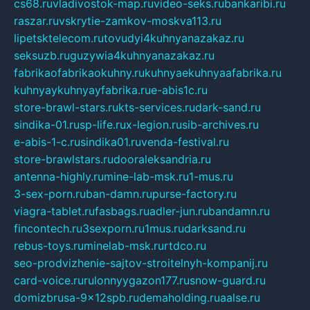
cs68.ru
vladivostok-map.ru
video-seks.ru
bankaribi.ru
raszar.ru
vskrytie-zamkov-moskva113.ru
lipetsktelecom.ru
tovudyi4kuhnyanazakaz.ru
seksuzb.ru
guzywia4kuhnyanazakaz.ru
fabrikaofabrikaokuhny.ru
kuhnyaekuhnyaafabrika.ru
kuhnyaykuhnyayfabrika.ru
e-abis1c.ru
store-brawl-stars.ru
kts-services.ru
dark-sand.ru
sindika-01.ru
sp-life.ru
x-legion.ru
sib-archives.ru
e-abis-1-c.ru
sindika01.ru
venda-festival.ru
store-brawlstars.ru
dooraleksandria.ru
antenna-highly.ru
mine-lab-msk.ru
1-mus.ru
3-sex-porn.ru
ban-damn.ru
purse-factory.ru
viagra-tablet.ru
fasbags.ru
adler-jun.ru
bandamn.ru
fincontech.ru
3sexporn.ru
1mus.ru
darksand.ru
rebus-toys.ru
minelab-msk.ru
rtdco.ru
seo-prodvizhenie-sajtov-stroitelnyh-kompanij.ru
card-voice.ru
rulonnyygazon177.ru
snow-guard.ru
domizbrusa-9x12spb.ru
demaholding.ru
aalse.ru