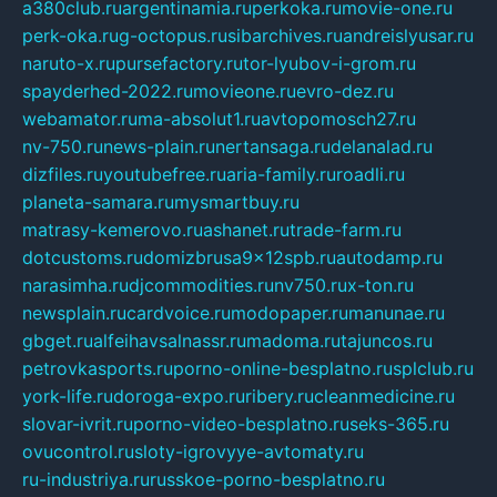
a380club.ru
argentinamia.ru
perkoka.ru
movie-one.ru
perk-oka.ru
g-octopus.ru
sibarchives.ru
andreislyusar.ru
naruto-x.ru
pursefactory.ru
tor-lyubov-i-grom.ru
spayderhed-2022.ru
movieone.ru
evro-dez.ru
webamator.ru
ma-absolut1.ru
avtopomosch27.ru
nv-750.ru
news-plain.ru
nertansaga.ru
delanalad.ru
dizfiles.ru
youtubefree.ru
aria-family.ru
roadli.ru
planeta-samara.ru
mysmartbuy.ru
matrasy-kemerovo.ru
ashanet.ru
trade-farm.ru
dotcustoms.ru
domizbrusa9x12spb.ru
autodamp.ru
narasimha.ru
djcommodities.ru
nv750.ru
x-ton.ru
newsplain.ru
cardvoice.ru
modopaper.ru
manunae.ru
gbget.ru
alfeihavsalnassr.ru
madoma.ru
tajuncos.ru
petrovkasports.ru
porno-online-besplatno.ru
splclub.ru
york-life.ru
doroga-expo.ru
ribery.ru
cleanmedicine.ru
slovar-ivrit.ru
porno-video-besplatno.ru
seks-365.ru
ovucontrol.ru
sloty-igrovyye-avtomaty.ru
ru-industriya.ru
russkoe-porno-besplatno.ru