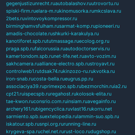
gegenjustizunrecht.ru
autobalashov.ru
utrovortu.ru
spiski-firm.ru
elara-m.ru
kinomusorka.ru
mkcslava.ru
2bets.ru
vintovoykompressor.ru
birminghamvsfulham.ru
sarmat-komp.ru
pioneeri.ru
amadis-chocolate.ru
shkurki-karakulya.ru
kanotiforet.spb.ru
tutmassage.ru
ecolog.org.ru
praga.spb.ru
falcorussia.ru
autodoctorservis.ru
kamertondom.spb.ru
net-life.net.ru
avto-vozim.ru
sakhcamera.ru
alliance-electro.spb.ru
stroyavt.ru
controlweb1.ru
tdsak74.ru
kinzozo-ru.ru
kvotka.ru
iron-snab.ru
costa-bella.ru
eugrus.pp.ru
associaciya39.ru
primexpo.spb.ru
bezmorchin.ru
ia2.ru
cpt21.ru
ispecspb.ru
regahost.ru
kolosok-elita.ru
tae-kwon.ru
consrio.com.ru
insiam.ru
avegainfo.ru
archery161.ru
bigencyclica.ru
vlast16.ru
korru.net
sarmiento.spb.su
extelopedia.ru
lammin-suo.spb.ru
iskatour.spb.ru
snpi.org.ru
running-line.ru
krygeva-spa.ru
chel.net.ru
rust-loco.ru
dugshop.ru