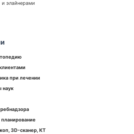
 и элайнерами
ми
ортопедию
 клиентами
тика при лечении
ы наук
требнадзора
 планирование
оп, 3D-сканер, КТ