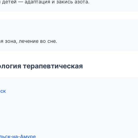
я детей — адаптация и закись азота.
я зона, лечение во сне.
логия терапевтическая
рск
льск-на-Амуре