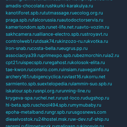
amadis-chocolate.ru
shkurki-karakulya.ru
kanotiforet.spb.ru
tutmassage.ru
ecolog.org.ru
praga.spb.ru
falcorussia.ru
autodoctorservis.ru
kamertondom.spb.ru
net-life.net.ru
avto-vozim.ru
sakhcamera.ru
alliance-electro.spb.ru
stroyavt.ru
controlweb1.ru
tdsak74.ru
kinzozo-ru.ru
kvotka.ru
iron-snab.ru
costa-bella.ru
eugrus.pp.ru
associaciya39.ru
primexpo.spb.ru
bezmorchin.ru
ia2.ru
cpt21.ru
ispecspb.ru
regahost.ru
kolosok-elita.ru
tae-kwon.ru
consrio.com.ru
insiam.ru
avegainfo.ru
archery161.ru
bigencyclica.ru
vlast16.ru
korru.net
sarmiento.spb.su
extelopedia.ru
lammin-suo.spb.ru
iskatour.spb.ru
snpi.org.ru
running-line.ru
krygeva-spa.ru
chel.net.ru
rust-loco.ru
dugshop.ru
hl-beta.spb.ru
school494.spb.ru
mymubaby.ru
epoha-metalband.ru
ngr.spb.ru
rusgosnews.com
dieselvostok.ru
24hostel.msk.ru
w-dev.ru
f-ship.ru
regsmi.ru
filmnetwork.ru
malinasp.ru
kinosvin.ru