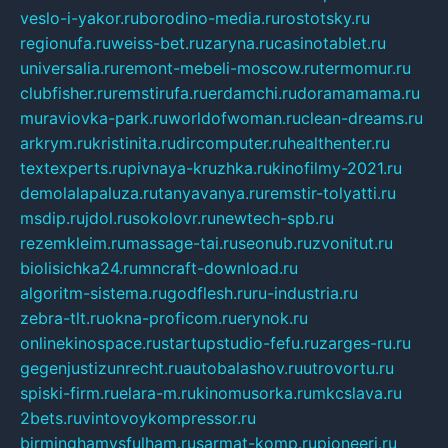
veslo-i-yakor.ru
borodino-media.ru
rostotsky.ru
regionufa.ru
weiss-bet.ru
zaryna.ru
casinotablet.ru
universalia.ru
remont-mebeli-moscow.ru
termomur.ru
clubfisher.ru
remstirufa.ru
erdamchi.ru
doramamama.ru
muraviovka-park.ru
worldofwoman.ru
clean-dreams.ru
arkrym.ru
kristinita.ru
dircomputer.ru
healthenter.ru
textexperts.ru
pivnaya-kruzhka.ru
kinofilmy-2021.ru
demolalapaluza.ru
tanyavanya.ru
remstir-tolyatti.ru
msdip.ru
jdol.ru
sokolovr.ru
newtech-spb.ru
rezemkleim.ru
massage-tai.ru
seonub.ru
zvonitut.ru
biolisichka24.ru
mncraft-download.ru
algoritm-sistema.ru
godflesh.ru
ru-industria.ru
zebra-tlt.ru
okna-proficom.ru
erynok.ru
onlinekinospace.ru
startupstudio-fefu.ru
zarges-ru.ru
gegenjustizunrecht.ru
autobalashov.ru
utrovortu.ru
spiski-firm.ru
elara-m.ru
kinomusorka.ru
mkcslava.ru
2bets.ru
vintovoykompressor.ru
birminghamvsfulham.ru
sarmat-komp.ru
pioneeri.ru