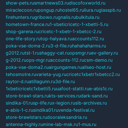
show-pets.ru
smartnews03.ru
discofoxworld.ru
miraclecoon.ru
pongup.ru
hostel65.ru
liura.ru
glasspb.ru
firehunters.ru
gribowo.ru
gnalis.ru
bulkitula.ru
hometown-france.ru
1-xbeticricetc-1-xbetti-5.ru
shop-garena.ru
cricetc-1-xbetr-1-xbetcc-2.ru
one-life-story.ru
top-halyava.ru
accounts112.ru
poka-vse-doma-2.ru
3-d-file.ru
hahahaharms.ru
g2012.ru
tst-1.ru
shaggy-cat.ru
opsmgr.ru
ev-gallery.ru
g-2012.ru
ops-mgr.ru
accounts-112.ru
csm-demo.ru
poka-vse-doma2.ru
airgungames.ru
allseo-host.ru
tehosmotre.ru
varieta-yug.ru
cricetc1xbetr1xbetcc2.ru
raytor-d.ru
atillagunn.ru
3d-file.ru
1xbeticricetc1xbetti5.ru
uafoot-statti.ru
e-abis1c.ru
store-brawl-stars.ru
kts-services.ru
dark-sand.ru
sindika-01.ru
sp-life.ru
x-legion.ru
sib-archives.ru
e-abis-1-c.ru
sindika01.ru
venda-festival.ru
store-brawlstars.ru
dooraleksandria.ru
antenna-highly.ru
mine-lab-msk.ru
1-mus.ru