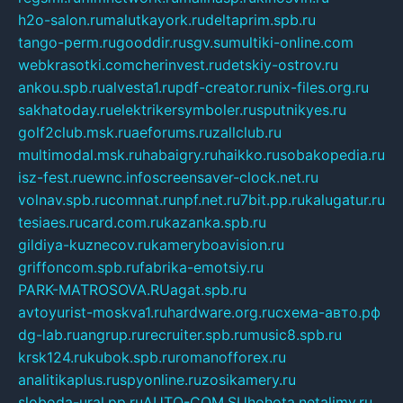
h2o-salon.ru
malutkayork.ru
deltaprim.spb.ru
tango-perm.ru
gooddir.ru
sgv.su
multiki-online.com
webkrasotki.com
cherinvest.ru
detskiy-ostrov.ru
ankou.spb.ru
alvesta1.ru
pdf-creator.ru
nix-files.org.ru
sakhatoday.ru
elektrikersymboler.ru
sputnikyes.ru
golf2club.msk.ru
aeforums.ru
zallclub.ru
multimodal.msk.ru
habaigry.ru
haikko.ru
sobakopedia.ru
isz-fest.ru
ewnc.info
screensaver-clock.net.ru
volnav.spb.ru
comnat.ru
npf.net.ru
7bit.pp.ru
kalugatur.ru
tesiaes.ru
card.com.ru
kazanka.spb.ru
gildiya-kuznecov.ru
kameryboavision.ru
griffoncom.spb.ru
fabrika-emotsiy.ru
PARK-MATROSOVA.RU
agat.spb.ru
avtoyurist-moskva1.ru
hardware.org.ru
схема-авто.рф
dg-lab.ru
angrup.ru
recruiter.spb.ru
music8.spb.ru
krsk124.ru
kubok.spb.ru
romanofforex.ru
analitikaplus.ru
spyonline.ru
zosikamery.ru
sloboda-ural.pp.ru
AUTO-COM.SU
hohota.net
alimy.ru