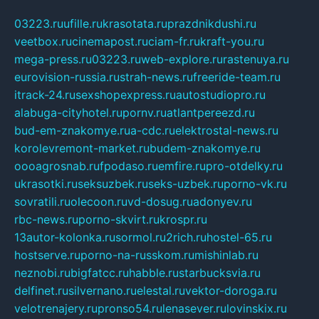
03223.ru
ufille.ru
krasotata.ru
prazdnikdushi.ru
veetbox.ru
cinemapost.ru
ciam-fr.ru
kraft-you.ru
mega-press.ru
03223.ru
web-explore.ru
rastenuya.ru
eurovision-russia.ru
strah-news.ru
freeride-team.ru
itrack-24.ru
sexshopexpress.ru
autostudiopro.ru
alabuga-cityhotel.ru
pornv.ru
atlantpereezd.ru
bud-em-znakomye.ru
a-cdc.ru
elektrostal-news.ru
korolevremont-market.ru
budem-znakomye.ru
oooagrosnab.ru
fpodaso.ru
emfire.ru
pro-otdelky.ru
ukrasotki.ru
seksuzbek.ru
seks-uzbek.ru
porno-vk.ru
sovratili.ru
olecoon.ru
vd-dosug.ru
adonyev.ru
rbc-news.ru
porno-skvirt.ru
krospr.ru
13autor-kolonka.ru
sormol.ru
2rich.ru
hostel-65.ru
hostserve.ru
porno-na-russkom.ru
mishinlab.ru
neznobi.ru
bigfatcc.ru
habble.ru
starbucksvia.ru
delfinet.ru
silvernano.ru
elestal.ru
vektor-doroga.ru
velotrenajery.ru
pronso54.ru
lenasever.ru
lovinskix.ru