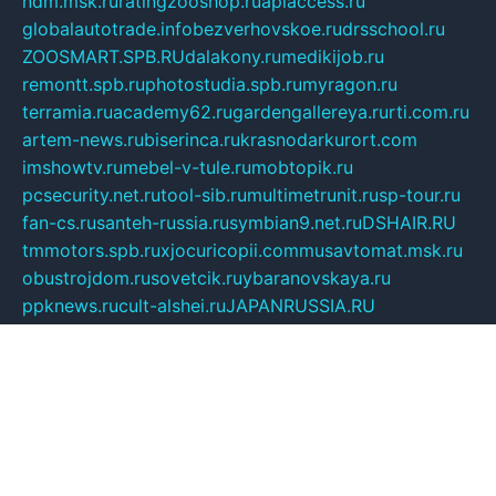
ndm.msk.ru
ratingzooshop.ru
apiaccess.ru
globalautotrade.info
bezverhovskoe.ru
drsschool.ru
ZOOSMART.SPB.RU
dalakony.ru
medikijob.ru
remontt.spb.ru
photostudia.spb.ru
myragon.ru
terramia.ru
academy62.ru
gardengallereya.ru
rti.com.ru
artem-news.ru
biserinca.ru
krasnodarkurort.com
imshowtv.ru
mebel-v-tule.ru
mobtopik.ru
pcsecurity.net.ru
tool-sib.ru
multimetrunit.ru
sp-tour.ru
fan-cs.ru
santeh-russia.ru
symbian9.net.ru
DSHAIR.RU
tmmotors.spb.ru
xjocuricopii.com
musavtomat.msk.ru
obustrojdom.ru
sovetcik.ru
ybaranovskaya.ru
ppknews.ru
cult-alshei.ru
JAPANRUSSIA.RU
proekciyamebel.ru
imper-finans.ru
rim.org.ru
glamourai.ru
brassminus.ru
zabor-pro.ru
ftn.pp.ru
dorogoe58.ru
laimengpacker.ru
kuzova-zapchasti.ru
sageerp.ru
taxodrom.ru
dsrazvitie.ru
hardcity.net.ru
ratinghomegames.ru
topservice25.ru
gubernyan.ru
gtglasslined.ru
ii4.ru
tssport.spb.ru
andorra24.com