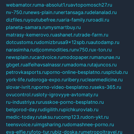
webamator.ru
ma-absolut1.ru
avtopomosch27.ru
nv-750.ru
news-plain.ru
nertansaga.ru
delanalad.ru
dizfiles.ru
youtubefree.ru
aria-family.ru
roadli.ru
planeta-samara.ru
mysmartbuy.ru
matrasy-kemerovo.ru
ashanet.ru
trade-farm.ru
dotcustoms.ru
domizbrusa9x12spb.ru
autodamp.ru
narasimha.ru
djcommodities.ru
nv750.ru
x-ton.ru
newsplain.ru
cardvoice.ru
modopaper.ru
manunae.ru
gbget.ru
alfeihavsalnassr.ru
madoma.ru
tajuncos.ru
petrovkasports.ru
porno-online-besplatno.ru
splclub.ru
york-life.ru
doroga-expo.ru
ribery.ru
cleanmedicine.ru
slovar-ivrit.ru
porno-video-besplatno.ru
seks-365.ru
ovucontrol.ru
sloty-igrovyye-avtomaty.ru
ru-industriya.ru
russkoe-porno-besplatno.ru
belgorod-day.ru
digilith.ru
pichkurovlab.ru
medic-today.ru
taksu.ru
comp123.ru
don-ykt.ru
teensvoice.ru
imgsharing.ru
domashnee-porno.ru
eva-elfie.ru
foto-tur.ru
biz-doska.ru
metropoltravel.ru