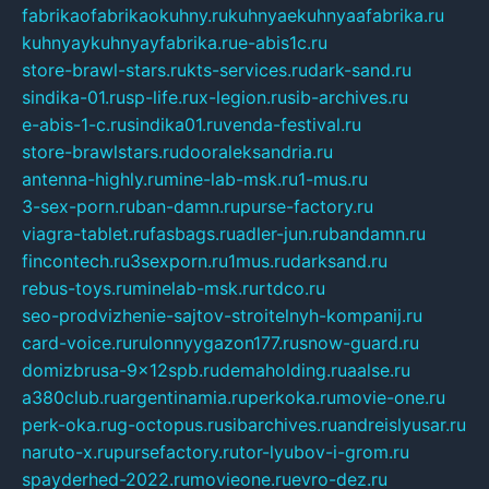
fabrikaofabrikaokuhny.ru
kuhnyaekuhnyaafabrika.ru
kuhnyaykuhnyayfabrika.ru
e-abis1c.ru
store-brawl-stars.ru
kts-services.ru
dark-sand.ru
sindika-01.ru
sp-life.ru
x-legion.ru
sib-archives.ru
e-abis-1-c.ru
sindika01.ru
venda-festival.ru
store-brawlstars.ru
dooraleksandria.ru
antenna-highly.ru
mine-lab-msk.ru
1-mus.ru
3-sex-porn.ru
ban-damn.ru
purse-factory.ru
viagra-tablet.ru
fasbags.ru
adler-jun.ru
bandamn.ru
fincontech.ru
3sexporn.ru
1mus.ru
darksand.ru
rebus-toys.ru
minelab-msk.ru
rtdco.ru
seo-prodvizhenie-sajtov-stroitelnyh-kompanij.ru
card-voice.ru
rulonnyygazon177.ru
snow-guard.ru
domizbrusa-9x12spb.ru
demaholding.ru
aalse.ru
a380club.ru
argentinamia.ru
perkoka.ru
movie-one.ru
perk-oka.ru
g-octopus.ru
sibarchives.ru
andreislyusar.ru
naruto-x.ru
pursefactory.ru
tor-lyubov-i-grom.ru
spayderhed-2022.ru
movieone.ru
evro-dez.ru