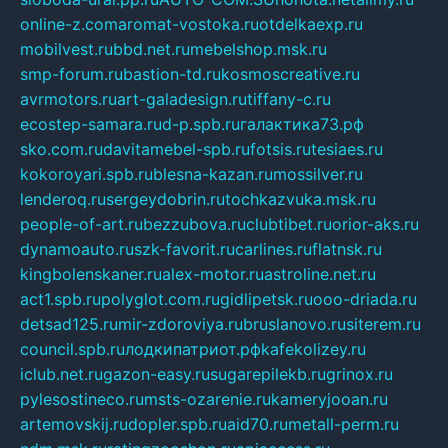
online-z.com
aromat-vostoka.ru
otdelkaexp.ru
mobilvest.ru
bbd.net.ru
mebelshop.msk.ru
smp-forum.ru
bastion-td.ru
kosmoscreative.ru
avrmotors.ru
art-galadesign.ru
tiffany-c.ru
ecostep-samara.ru
d-p.spb.ru
галактика73.рф
sko.com.ru
davitamebel-spb.ru
fotsis.ru
tesiaes.ru
kokoroyari.spb.ru
blesna-kazan.ru
mossilver.ru
lenderoq.ru
sergeydobrin.ru
tochkazvuka.msk.ru
people-of-art.ru
bezzubova.ru
clubtibet.ru
orior-aks.ru
dynamoauto.ru
szk-favorit.ru
carlines.ru
flatnsk.ru
kingbolenskaner.ru
alex-motor.ru
astroline.net.ru
act1.spb.ru
polyglot.com.ru
gidlipetsk.ru
ooo-driada.ru
detsad125.ru
mir-zdoroviya.ru
bruslanovo.ru
siterem.ru
council.spb.ru
лодкипатриот.рф
kafekolizey.ru
iclub.net.ru
gazon-easy.ru
sugarepilekb.ru
grinox.ru
pylesostineco.ru
msts-ozarenie.ru
kameryjooan.ru
artemovskij.ru
dopler.spb.ru
aid70.ru
metall-perm.ru