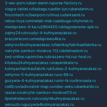
3-sex-porn.ru
ban-damn.ru
purse-factory.ru
viagra-tablet.ru
fasbags.ru
adler-jun.ru
bandamn.ru
fincontech.ru
3sexporn.ru
1mus.ru
darksand.ru
rebus-toys.ru
minelab-msk.ru
alabuga-cityhotel.ru
medsprawo-4-ka.ru
2864420.ru
blagodarenie-spb.ru
zajmy24.ru
tovudyi-4-kuhnyanazakaz.ru
brazzerscom.ru
medsprawo4ka.ru
xehyroo5kuhnyanazakaz.ru
fabrikayfabrikaefabrika.ru
vskrytie-zamkov-moskva-113.ru
biletnadom.ru
zed-online.ru
pimchax.ru
brazzers-hd.ru
z-host.ru
kitubeu2kuhnyanazakaz.ru
naperekate.ru
kuhnyaofabrikaufabrik.ru
kitubeu-2-kuhnyanazakaz.ru
xehyroo-5-kuhnyanazakaz.ru
cs-68.ru
guzywia-4-kuhnyanazakaz.ru
mir-tk.ru
vlknrussia.ru
cs68.ru
vladivostok-map.ru
video-seks.ru
bankaribi.ru
raszar.ru
vskrytie-zamkov-moskva113.ru
lipetsktelecom.ru
tovudyi4kuhnyanazakaz.ru
seksuzb.ru
guzywia4kuhnyanazakaz.ru