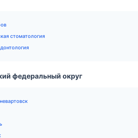
бов
ская стоматология
одонтология
ский федеральный округ
невартовск
ь
к