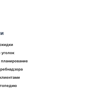
ми
скидки
 уголок
 планирование
требнадзора
 клиентами
ортопедию