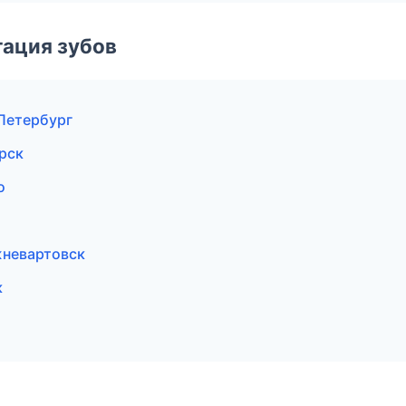
ация зубов
-Петербург
рск
о
жневартовск
к