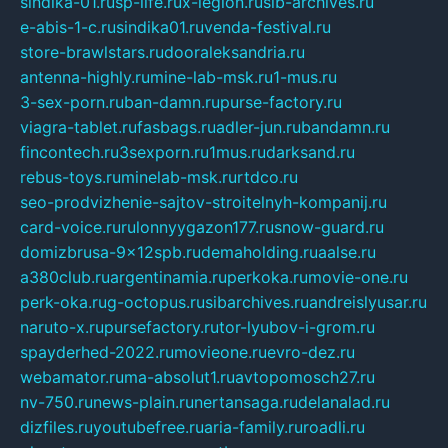
sindika-01.ru
sp-life.ru
x-legion.ru
sib-archives.ru
e-abis-1-c.ru
sindika01.ru
venda-festival.ru
store-brawlstars.ru
dooraleksandria.ru
antenna-highly.ru
mine-lab-msk.ru
1-mus.ru
3-sex-porn.ru
ban-damn.ru
purse-factory.ru
viagra-tablet.ru
fasbags.ru
adler-jun.ru
bandamn.ru
fincontech.ru
3sexporn.ru
1mus.ru
darksand.ru
rebus-toys.ru
minelab-msk.ru
rtdco.ru
seo-prodvizhenie-sajtov-stroitelnyh-kompanij.ru
card-voice.ru
rulonnyygazon177.ru
snow-guard.ru
domizbrusa-9x12spb.ru
demaholding.ru
aalse.ru
a380club.ru
argentinamia.ru
perkoka.ru
movie-one.ru
perk-oka.ru
g-octopus.ru
sibarchives.ru
andreislyusar.ru
naruto-x.ru
pursefactory.ru
tor-lyubov-i-grom.ru
spayderhed-2022.ru
movieone.ru
evro-dez.ru
webamator.ru
ma-absolut1.ru
avtopomosch27.ru
nv-750.ru
news-plain.ru
nertansaga.ru
delanalad.ru
dizfiles.ru
youtubefree.ru
aria-family.ru
roadli.ru