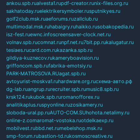
ankou.spb.ru
alvesta1.ru
pdf-creator.ru
nix-files.org.ru
sakhatoday.ru
elektrikersymboler.ru
sputnikyes.ru
golf2club.msk.ru
aeforums.ru
zallclub.ru
multimodal.msk.ru
habaigry.ru
haikko.ru
sobakopedia.ru
isz-fest.ru
ewnc.info
screensaver-clock.net.ru
volnav.spb.ru
comnat.ru
npf.net.ru
7bit.pp.ru
kalugatur.ru
tesiaes.ru
card.com.ru
kazanka.spb.ru
gildiya-kuznecov.ru
kameryboavision.ru
griffoncom.spb.ru
fabrika-emotsiy.ru
PARK-MATROSOVA.RU
agat.spb.ru
avtoyurist-moskva1.ru
hardware.org.ru
схема-авто.рф
dg-lab.ru
angrup.ru
recruiter.spb.ru
music8.spb.ru
krsk124.ru
kubok.spb.ru
romanofforex.ru
analitikaplus.ru
spyonline.ru
zosikamery.ru
sloboda-ural.pp.ru
AUTO-COM.SU
hohota.net
alimy.ru
online-z.com
aromat-vostoka.ru
otdelkaexp.ru
mobilvest.ru
bbd.net.ru
mebelshop.msk.ru
smp-forum.ru
bastion-td.ru
kosmoscreative.ru