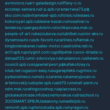
avrmotors.ru
art-galadesign.ru
tiffany-c.ru
ecostep-samara.ru
d-p.spb.ru
галактика73.рф
sko.com.ru
davitamebel-spb.ru
fotsis.ru
tesiaes.ru
kokoroyari.spb.ru
blesna-kazan.ru
mossilver.ru
lenderoq.ru
sergeydobrin.ru
tochkazvuka.msk.ru
people-of-art.ru
bezzubova.ru
clubtibet.ru
orior-aks.ru
dynamoauto.ru
szk-favorit.ru
carlines.ru
flatnsk.ru
kingbolenskaner.ru
alex-motor.ru
astroline.net.ru
act1.spb.ru
polyglot.com.ru
gidlipetsk.ru
ooo-driada.ru
detsad125.ru
mir-zdoroviya.ru
bruslanovo.ru
siterem.ru
council.spb.ru
лодкипатриот.рф
kafekolizey.ru
iclub.net.ru
gazon-easy.ru
sugarepilekb.ru
grinox.ru
pylesostineco.ru
msts-ozarenie.ru
kameryjooan.ru
artemovskij.ru
dopler.spb.ru
aid70.ru
metall-perm.ru
ndm.msk.ru
ratingzooshop.ru
apiaccess.ru
globalautotrade.info
bezverhovskoe.ru
drsschool.ru
ZOOSMART.SPB.RU
dalakony.ru
medikijob.ru
remontt.spb.ru
photostudia.spb.ru
myragon.ru