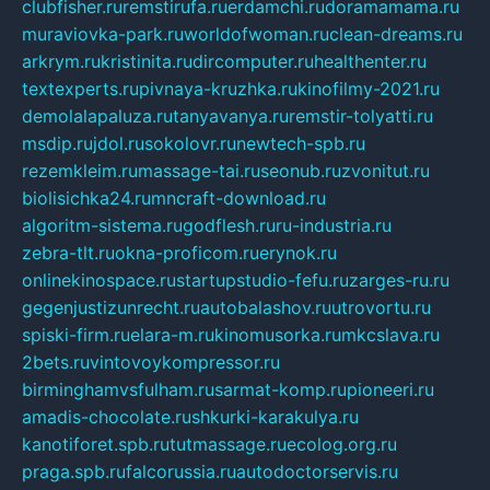
clubfisher.ru
remstirufa.ru
erdamchi.ru
doramamama.ru
muraviovka-park.ru
worldofwoman.ru
clean-dreams.ru
arkrym.ru
kristinita.ru
dircomputer.ru
healthenter.ru
textexperts.ru
pivnaya-kruzhka.ru
kinofilmy-2021.ru
demolalapaluza.ru
tanyavanya.ru
remstir-tolyatti.ru
msdip.ru
jdol.ru
sokolovr.ru
newtech-spb.ru
rezemkleim.ru
massage-tai.ru
seonub.ru
zvonitut.ru
biolisichka24.ru
mncraft-download.ru
algoritm-sistema.ru
godflesh.ru
ru-industria.ru
zebra-tlt.ru
okna-proficom.ru
erynok.ru
onlinekinospace.ru
startupstudio-fefu.ru
zarges-ru.ru
gegenjustizunrecht.ru
autobalashov.ru
utrovortu.ru
spiski-firm.ru
elara-m.ru
kinomusorka.ru
mkcslava.ru
2bets.ru
vintovoykompressor.ru
birminghamvsfulham.ru
sarmat-komp.ru
pioneeri.ru
amadis-chocolate.ru
shkurki-karakulya.ru
kanotiforet.spb.ru
tutmassage.ru
ecolog.org.ru
praga.spb.ru
falcorussia.ru
autodoctorservis.ru