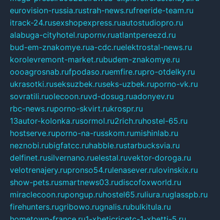
eurovision-russia.ru
strah-news.ru
freeride-team.ru
itrack-24.ru
sexshopexpress.ru
autostudiopro.ru
alabuga-cityhotel.ru
pornv.ru
atlantpereezd.ru
bud-em-znakomye.ru
a-cdc.ru
elektrostal-news.ru
korolevremont-market.ru
budem-znakomye.ru
oooagrosnab.ru
fpodaso.ru
emfire.ru
pro-otdelky.ru
ukrasotki.ru
seksuzbek.ru
seks-uzbek.ru
porno-vk.ru
sovratili.ru
olecoon.ru
vd-dosug.ru
adonyev.ru
rbc-news.ru
porno-skvirt.ru
krospr.ru
13autor-kolonka.ru
sormol.ru
2rich.ru
hostel-65.ru
hostserve.ru
porno-na-russkom.ru
mishinlab.ru
neznobi.ru
bigfatcc.ru
habble.ru
starbucksvia.ru
delfinet.ru
silvernano.ru
elestal.ru
vektor-doroga.ru
velotrenajery.ru
pronso54.ru
lenasever.ru
lovinskix.ru
show-pets.ru
smartnews03.ru
discofoxworld.ru
miraclecoon.ru
pongup.ru
hostel65.ru
liura.ru
glasspb.ru
firehunters.ru
gribowo.ru
gnalis.ru
bulkitula.ru
hometown-france.ru
1-xbeticricetc-1-xbetti-5.ru