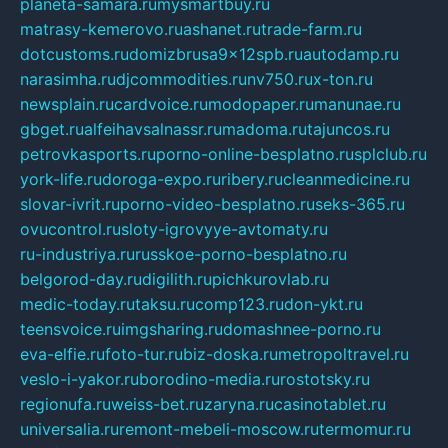
planeta-samara.ru
mysmartbuy.ru
matrasy-kemerovo.ru
ashanet.ru
trade-farm.ru
dotcustoms.ru
domizbrusa9x12spb.ru
autodamp.ru
narasimha.ru
djcommodities.ru
nv750.ru
x-ton.ru
newsplain.ru
cardvoice.ru
modopaper.ru
manunae.ru
gbget.ru
alfeihavsalnassr.ru
madoma.ru
tajuncos.ru
petrovkasports.ru
porno-online-besplatno.ru
splclub.ru
york-life.ru
doroga-expo.ru
ribery.ru
cleanmedicine.ru
slovar-ivrit.ru
porno-video-besplatno.ru
seks-365.ru
ovucontrol.ru
sloty-igrovyye-avtomaty.ru
ru-industriya.ru
russkoe-porno-besplatno.ru
belgorod-day.ru
digilith.ru
pichkurovlab.ru
medic-today.ru
taksu.ru
comp123.ru
don-ykt.ru
teensvoice.ru
imgsharing.ru
domashnee-porno.ru
eva-elfie.ru
foto-tur.ru
biz-doska.ru
metropoltravel.ru
veslo-i-yakor.ru
borodino-media.ru
rostotsky.ru
regionufa.ru
weiss-bet.ru
zaryna.ru
casinotablet.ru
universalia.ru
remont-mebeli-moscow.ru
termomur.ru