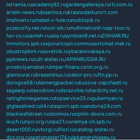
terramia.ru
academy62.ru
gardengallereya.ru
rti.com.ru
artem-news.ru
biserinca.ru
krasnodarkurort.com
imshowtv.ru
mebel-v-tule.ru
mobtopik.ru
pcsecurity.net.ru
tool-sib.ru
multimetrunit.ru
sp-tour.ru
fan-cs.ru
santeh-russia.ru
symbian9.net.ru
DSHAIR.RU
tmmotors.spb.ru
xjocuricopii.com
musavtomat.msk.ru
obustrojdom.ru
sovetcik.ru
ybaranovskaya.ru
ppknews.ru
cult-alshei.ru
JAPANRUSSIA.RU
proekciyamebel.ru
imper-finans.ru
rim.org.ru
glamourai.ru
brassminus.ru
zabor-pro.ru
ftn.pp.ru
dorogoe58.ru
laimengpacker.ru
kuzova-zapchasti.ru
sageerp.ru
taxodrom.ru
dsrazvitie.ru
hardcity.net.ru
ratinghomegames.ru
topservice25.ru
gubernyan.ru
gtglasslined.ru
ii4.ru
tssport.spb.ru
andorra24.com
blackwallstreet.ru
oboimos.ru
optim-doors.com.ru
ikuch.ru
nycr.org.ru
npa21.ru
vremya-ch.spb.ru
desert000.ru
ivtorgi.ru
ifiori.ru
catalog-statei.ru
dcv.org.ru
spetsmaster174.ru
ipkameryhiseeu.ru