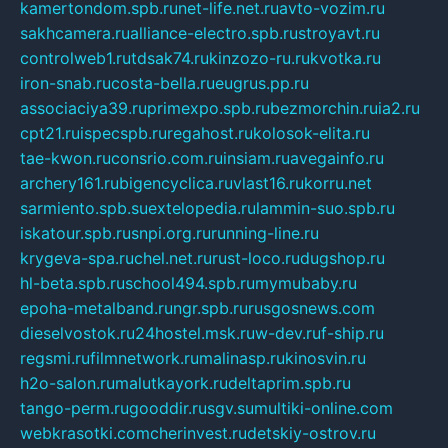
kamertondom.spb.ru
net-life.net.ru
avto-vozim.ru
sakhcamera.ru
alliance-electro.spb.ru
stroyavt.ru
controlweb1.ru
tdsak74.ru
kinzozo-ru.ru
kvotka.ru
iron-snab.ru
costa-bella.ru
eugrus.pp.ru
associaciya39.ru
primexpo.spb.ru
bezmorchin.ru
ia2.ru
cpt21.ru
ispecspb.ru
regahost.ru
kolosok-elita.ru
tae-kwon.ru
consrio.com.ru
insiam.ru
avegainfo.ru
archery161.ru
bigencyclica.ru
vlast16.ru
korru.net
sarmiento.spb.su
extelopedia.ru
lammin-suo.spb.ru
iskatour.spb.ru
snpi.org.ru
running-line.ru
krygeva-spa.ru
chel.net.ru
rust-loco.ru
dugshop.ru
hl-beta.spb.ru
school494.spb.ru
mymubaby.ru
epoha-metalband.ru
ngr.spb.ru
rusgosnews.com
dieselvostok.ru
24hostel.msk.ru
w-dev.ru
f-ship.ru
regsmi.ru
filmnetwork.ru
malinasp.ru
kinosvin.ru
h2o-salon.ru
malutkayork.ru
deltaprim.spb.ru
tango-perm.ru
gooddir.ru
sgv.su
multiki-online.com
webkrasotki.com
cherinvest.ru
detskiy-ostrov.ru