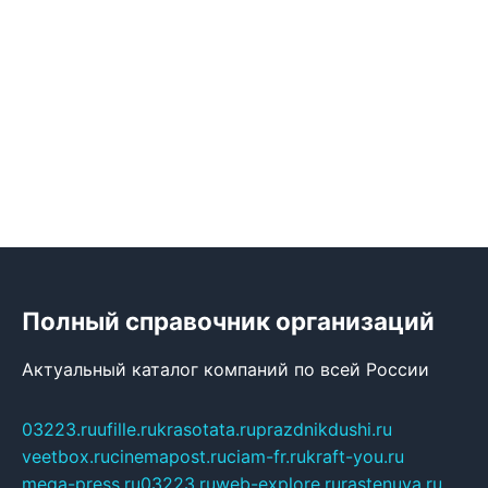
Полный справочник организаций
Актуальный каталог компаний по всей России
03223.ru
ufille.ru
krasotata.ru
prazdnikdushi.ru
veetbox.ru
cinemapost.ru
ciam-fr.ru
kraft-you.ru
mega-press.ru
03223.ru
web-explore.ru
rastenuya.ru