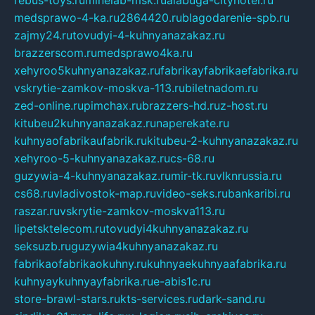
rebus-toys.ru
minelab-msk.ru
alabuga-cityhotel.ru
medsprawo-4-ka.ru
2864420.ru
blagodarenie-spb.ru
zajmy24.ru
tovudyi-4-kuhnyanazakaz.ru
brazzerscom.ru
medsprawo4ka.ru
xehyroo5kuhnyanazakaz.ru
fabrikayfabrikaefabrika.ru
vskrytie-zamkov-moskva-113.ru
biletnadom.ru
zed-online.ru
pimchax.ru
brazzers-hd.ru
z-host.ru
kitubeu2kuhnyanazakaz.ru
naperekate.ru
kuhnyaofabrikaufabrik.ru
kitubeu-2-kuhnyanazakaz.ru
xehyroo-5-kuhnyanazakaz.ru
cs-68.ru
guzywia-4-kuhnyanazakaz.ru
mir-tk.ru
vlknrussia.ru
cs68.ru
vladivostok-map.ru
video-seks.ru
bankaribi.ru
raszar.ru
vskrytie-zamkov-moskva113.ru
lipetsktelecom.ru
tovudyi4kuhnyanazakaz.ru
seksuzb.ru
guzywia4kuhnyanazakaz.ru
fabrikaofabrikaokuhny.ru
kuhnyaekuhnyaafabrika.ru
kuhnyaykuhnyayfabrika.ru
e-abis1c.ru
store-brawl-stars.ru
kts-services.ru
dark-sand.ru