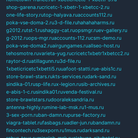
shop-garena.ru
cricetc-1-xbetr-1-xbetcc-2.ru
one-life-story.ru
top-halyava.ru
accounts112.ru
poka-vse-doma-2.ru
3-d-file.ru
hahahaharms.ru
g2012.ru
tst-1.ru
shaggy-cat.ru
opsmgr.ru
ev-gallery.ru
g-2012.ru
ops-mgr.ru
accounts-112.ru
csm-demo.ru
poka-vse-doma2.ru
airgungames.ru
allseo-host.ru
tehosmotre.ru
varieta-yug.ru
cricetc1xbetr1xbetcc2.ru
raytor-d.ru
atillagunn.ru
3d-file.ru
1xbeticricetc1xbetti5.ru
uafoot-statti.ru
e-abis1c.ru
store-brawl-stars.ru
kts-services.ru
dark-sand.ru
sindika-01.ru
sp-life.ru
x-legion.ru
sib-archives.ru
e-abis-1-c.ru
sindika01.ru
venda-festival.ru
store-brawlstars.ru
dooraleksandria.ru
antenna-highly.ru
mine-lab-msk.ru
1-mus.ru
3-sex-porn.ru
ban-damn.ru
purse-factory.ru
viagra-tablet.ru
fasbags.ru
adler-jun.ru
bandamn.ru
fincontech.ru
3sexporn.ru
1mus.ru
darksand.ru