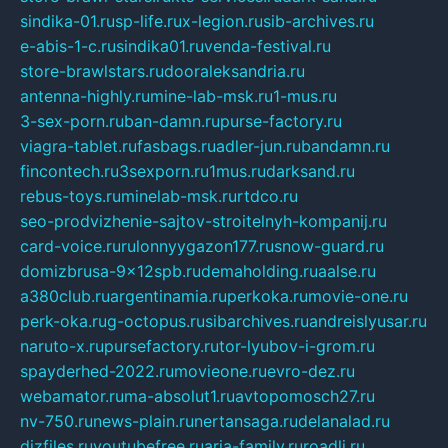
sindika-01.ru
sp-life.ru
x-legion.ru
sib-archives.ru
e-abis-1-c.ru
sindika01.ru
venda-festival.ru
store-brawlstars.ru
dooraleksandria.ru
antenna-highly.ru
mine-lab-msk.ru
1-mus.ru
3-sex-porn.ru
ban-damn.ru
purse-factory.ru
viagra-tablet.ru
fasbags.ru
adler-jun.ru
bandamn.ru
fincontech.ru
3sexporn.ru
1mus.ru
darksand.ru
rebus-toys.ru
minelab-msk.ru
rtdco.ru
seo-prodvizhenie-sajtov-stroitelnyh-kompanij.ru
card-voice.ru
rulonnyygazon177.ru
snow-guard.ru
domizbrusa-9x12spb.ru
demaholding.ru
aalse.ru
a380club.ru
argentinamia.ru
perkoka.ru
movie-one.ru
perk-oka.ru
g-octopus.ru
sibarchives.ru
andreislyusar.ru
naruto-x.ru
pursefactory.ru
tor-lyubov-i-grom.ru
spayderhed-2022.ru
movieone.ru
evro-dez.ru
webamator.ru
ma-absolut1.ru
avtopomosch27.ru
nv-750.ru
news-plain.ru
nertansaga.ru
delanalad.ru
dizfiles.ru
youtubefree.ru
aria-family.ru
roadli.ru