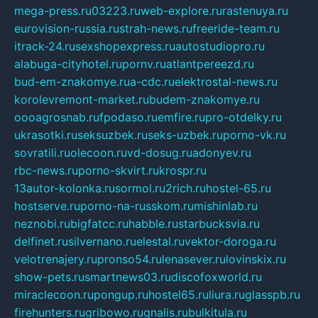
mega-press.ru
03223.ru
web-explore.ru
rastenuya.ru
eurovision-russia.ru
strah-news.ru
freeride-team.ru
itrack-24.ru
sexshopexpress.ru
autostudiopro.ru
alabuga-cityhotel.ru
pornv.ru
atlantpereezd.ru
bud-em-znakomye.ru
a-cdc.ru
elektrostal-news.ru
korolevremont-market.ru
budem-znakomye.ru
oooagrosnab.ru
fpodaso.ru
emfire.ru
pro-otdelky.ru
ukrasotki.ru
seksuzbek.ru
seks-uzbek.ru
porno-vk.ru
sovratili.ru
olecoon.ru
vd-dosug.ru
adonyev.ru
rbc-news.ru
porno-skvirt.ru
krospr.ru
13autor-kolonka.ru
sormol.ru
2rich.ru
hostel-65.ru
hostserve.ru
porno-na-russkom.ru
mishinlab.ru
neznobi.ru
bigfatcc.ru
habble.ru
starbucksvia.ru
delfinet.ru
silvernano.ru
elestal.ru
vektor-doroga.ru
velotrenajery.ru
pronso54.ru
lenasever.ru
lovinskix.ru
show-pets.ru
smartnews03.ru
discofoxworld.ru
miraclecoon.ru
pongup.ru
hostel65.ru
liura.ru
glasspb.ru
firehunters.ru
gribowo.ru
gnalis.ru
bulkitula.ru