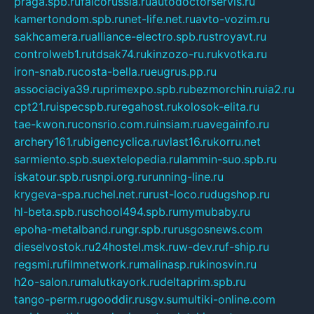
praga.spb.ru
falcorussia.ru
autodoctorservis.ru
kamertondom.spb.ru
net-life.net.ru
avto-vozim.ru
sakhcamera.ru
alliance-electro.spb.ru
stroyavt.ru
controlweb1.ru
tdsak74.ru
kinzozo-ru.ru
kvotka.ru
iron-snab.ru
costa-bella.ru
eugrus.pp.ru
associaciya39.ru
primexpo.spb.ru
bezmorchin.ru
ia2.ru
cpt21.ru
ispecspb.ru
regahost.ru
kolosok-elita.ru
tae-kwon.ru
consrio.com.ru
insiam.ru
avegainfo.ru
archery161.ru
bigencyclica.ru
vlast16.ru
korru.net
sarmiento.spb.su
extelopedia.ru
lammin-suo.spb.ru
iskatour.spb.ru
snpi.org.ru
running-line.ru
krygeva-spa.ru
chel.net.ru
rust-loco.ru
dugshop.ru
hl-beta.spb.ru
school494.spb.ru
mymubaby.ru
epoha-metalband.ru
ngr.spb.ru
rusgosnews.com
dieselvostok.ru
24hostel.msk.ru
w-dev.ru
f-ship.ru
regsmi.ru
filmnetwork.ru
malinasp.ru
kinosvin.ru
h2o-salon.ru
malutkayork.ru
deltaprim.spb.ru
tango-perm.ru
gooddir.ru
sgv.su
multiki-online.com