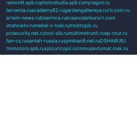
remontt.spb.ru
photostudia.spb.ru
myragon.ru
terramia.ru
academy62.ru
gardengallereya.ru
rti.com.ru
artem-news.ru
biserinca.ru
krasnodarkurort.com
imshowtv.ru
mebel-v-tule.ru
mobtopik.ru
pcsecurity.net.ru
tool-sib.ru
multimetrunit.ru
sp-tour.ru
fan-cs.ru
santeh-russia.ru
symbian9.net.ru
DSHAIR.RU
tmmotors.spb.ru
xjocuricopii.com
musavtomat.msk.ru
obustrojdom.ru
sovetcik.ru
ybaranovskaya.ru
ppknews.ru
cult-alshei.ru
JAPANRUSSIA.RU
proekciyamebel.ru
imper-finans.ru
rim.org.ru
glamourai.ru
brassminus.ru
zabor-pro.ru
ftn.pp.ru
dorogoe58.ru
laimengpacker.ru
kuzova-zapchasti.ru
sageerp.ru
taxodrom.ru
dsrazvitie.ru
hardcity.net.ru
ratinghomegames.ru
topservice25.ru
gubernyan.ru
gtglasslined.ru
ii4.ru
tssport.spb.ru
andorra24.com
blackwallstreet.ru
oboimos.ru
optim-doors.com.ru
ikuch.ru
nycr.org.ru
npa21.ru
vremya-ch.spb.ru
desert000.ru
ivtorgi.ru
ifiori.ru
catalog-statei.ru