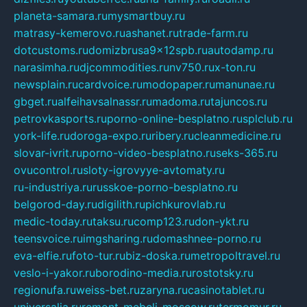
planeta-samara.ru
mysmartbuy.ru
matrasy-kemerovo.ru
ashanet.ru
trade-farm.ru
dotcustoms.ru
domizbrusa9x12spb.ru
autodamp.ru
narasimha.ru
djcommodities.ru
nv750.ru
x-ton.ru
newsplain.ru
cardvoice.ru
modopaper.ru
manunae.ru
gbget.ru
alfeihavsalnassr.ru
madoma.ru
tajuncos.ru
petrovkasports.ru
porno-online-besplatno.ru
splclub.ru
york-life.ru
doroga-expo.ru
ribery.ru
cleanmedicine.ru
slovar-ivrit.ru
porno-video-besplatno.ru
seks-365.ru
ovucontrol.ru
sloty-igrovyye-avtomaty.ru
ru-industriya.ru
russkoe-porno-besplatno.ru
belgorod-day.ru
digilith.ru
pichkurovlab.ru
medic-today.ru
taksu.ru
comp123.ru
don-ykt.ru
teensvoice.ru
imgsharing.ru
domashnee-porno.ru
eva-elfie.ru
foto-tur.ru
biz-doska.ru
metropoltravel.ru
veslo-i-yakor.ru
borodino-media.ru
rostotsky.ru
regionufa.ru
weiss-bet.ru
zaryna.ru
casinotablet.ru
universalia.ru
remont-mebeli-moscow.ru
termomur.ru