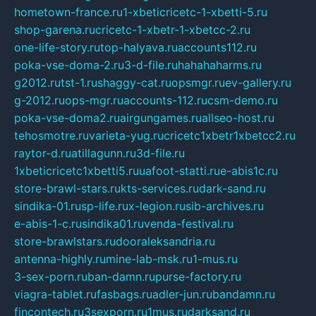
hometown-france.ru
1-xbeticricetc-1-xbetti-5.ru
shop-garena.ru
cricetc-1-xbetr-1-xbetcc-2.ru
one-life-story.ru
top-halyava.ru
accounts112.ru
poka-vse-doma-2.ru
3-d-file.ru
hahahaharms.ru
g2012.ru
tst-1.ru
shaggy-cat.ru
opsmgr.ru
ev-gallery.ru
g-2012.ru
ops-mgr.ru
accounts-112.ru
csm-demo.ru
poka-vse-doma2.ru
airgungames.ru
allseo-host.ru
tehosmotre.ru
varieta-yug.ru
cricetc1xbetr1xbetcc2.ru
raytor-d.ru
atillagunn.ru
3d-file.ru
1xbeticricetc1xbetti5.ru
uafoot-statti.ru
e-abis1c.ru
store-brawl-stars.ru
kts-services.ru
dark-sand.ru
sindika-01.ru
sp-life.ru
x-legion.ru
sib-archives.ru
e-abis-1-c.ru
sindika01.ru
venda-festival.ru
store-brawlstars.ru
dooraleksandria.ru
antenna-highly.ru
mine-lab-msk.ru
1-mus.ru
3-sex-porn.ru
ban-damn.ru
purse-factory.ru
viagra-tablet.ru
fasbags.ru
adler-jun.ru
bandamn.ru
fincontech.ru
3sexporn.ru
1mus.ru
darksand.ru