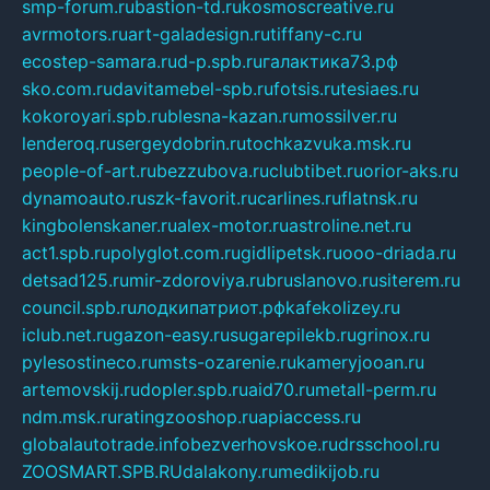
smp-forum.ru
bastion-td.ru
kosmoscreative.ru
avrmotors.ru
art-galadesign.ru
tiffany-c.ru
ecostep-samara.ru
d-p.spb.ru
галактика73.рф
sko.com.ru
davitamebel-spb.ru
fotsis.ru
tesiaes.ru
kokoroyari.spb.ru
blesna-kazan.ru
mossilver.ru
lenderoq.ru
sergeydobrin.ru
tochkazvuka.msk.ru
people-of-art.ru
bezzubova.ru
clubtibet.ru
orior-aks.ru
dynamoauto.ru
szk-favorit.ru
carlines.ru
flatnsk.ru
kingbolenskaner.ru
alex-motor.ru
astroline.net.ru
act1.spb.ru
polyglot.com.ru
gidlipetsk.ru
ooo-driada.ru
detsad125.ru
mir-zdoroviya.ru
bruslanovo.ru
siterem.ru
council.spb.ru
лодкипатриот.рф
kafekolizey.ru
iclub.net.ru
gazon-easy.ru
sugarepilekb.ru
grinox.ru
pylesostineco.ru
msts-ozarenie.ru
kameryjooan.ru
artemovskij.ru
dopler.spb.ru
aid70.ru
metall-perm.ru
ndm.msk.ru
ratingzooshop.ru
apiaccess.ru
globalautotrade.info
bezverhovskoe.ru
drsschool.ru
ZOOSMART.SPB.RU
dalakony.ru
medikijob.ru