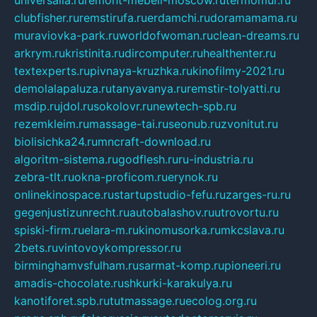
clubfisher.ru
remstirufa.ru
erdamchi.ru
doramamama.ru
muraviovka-park.ru
worldofwoman.ru
clean-dreams.ru
arkrym.ru
kristinita.ru
dircomputer.ru
healthenter.ru
textexperts.ru
pivnaya-kruzhka.ru
kinofilmy-2021.ru
demolalapaluza.ru
tanyavanya.ru
remstir-tolyatti.ru
msdip.ru
jdol.ru
sokolovr.ru
newtech-spb.ru
rezemkleim.ru
massage-tai.ru
seonub.ru
zvonitut.ru
biolisichka24.ru
mncraft-download.ru
algoritm-sistema.ru
godflesh.ru
ru-industria.ru
zebra-tlt.ru
okna-proficom.ru
erynok.ru
onlinekinospace.ru
startupstudio-fefu.ru
zarges-ru.ru
gegenjustizunrecht.ru
autobalashov.ru
utrovortu.ru
spiski-firm.ru
elara-m.ru
kinomusorka.ru
mkcslava.ru
2bets.ru
vintovoykompressor.ru
birminghamvsfulham.ru
sarmat-komp.ru
pioneeri.ru
amadis-chocolate.ru
shkurki-karakulya.ru
kanotiforet.spb.ru
tutmassage.ru
ecolog.org.ru