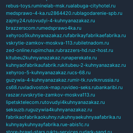
rebus-toys.ru
minelab-msk.ru
alabuga-cityhotel.ru
medsprawo-4-ka.ru
2864420.ru
blagodarenie-spb.ru
zajmy24.ru
tovudyi-4-kuhnyanazakaz.ru
brazzerscom.ru
medsprawo4ka.ru
xehyroo5kuhnyanazakaz.ru
fabrikayfabrikaefabrika.ru
vskrytie-zamkov-moskva-113.ru
biletnadom.ru
zed-online.ru
pimchax.ru
brazzers-hd.ru
z-host.ru
kitubeu2kuhnyanazakaz.ru
naperekate.ru
kuhnyaofabrikaufabrik.ru
kitubeu-2-kuhnyanazakaz.ru
xehyroo-5-kuhnyanazakaz.ru
cs-68.ru
guzywia-4-kuhnyanazakaz.ru
mir-tk.ru
vlknrussia.ru
cs68.ru
vladivostok-map.ru
video-seks.ru
bankaribi.ru
raszar.ru
vskrytie-zamkov-moskva113.ru
lipetsktelecom.ru
tovudyi4kuhnyanazakaz.ru
seksuzb.ru
guzywia4kuhnyanazakaz.ru
fabrikaofabrikaokuhny.ru
kuhnyaekuhnyaafabrika.ru
kuhnyaykuhnyayfabrika.ru
e-abis1c.ru
store-brawl-stars.ru
kts-services.ru
dark-sand.ru