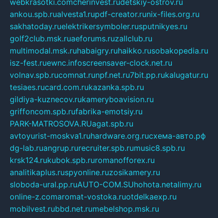
webkrasotki.com
cherinvest.ru
detskiy-ostrov.ru
ankou.spb.ru
alvesta1.ru
pdf-creator.ru
nix-files.org.ru
sakhatoday.ru
elektrikersymboler.ru
sputnikyes.ru
golf2club.msk.ru
aeforums.ru
zallclub.ru
multimodal.msk.ru
habaigry.ru
haikko.ru
sobakopedia.ru
isz-fest.ru
ewnc.info
screensaver-clock.net.ru
volnav.spb.ru
comnat.ru
npf.net.ru
7bit.pp.ru
kalugatur.ru
tesiaes.ru
card.com.ru
kazanka.spb.ru
gildiya-kuznecov.ru
kameryboavision.ru
griffoncom.spb.ru
fabrika-emotsiy.ru
PARK-MATROSOVA.RU
agat.spb.ru
avtoyurist-moskva1.ru
hardware.org.ru
схема-авто.рф
dg-lab.ru
angrup.ru
recruiter.spb.ru
music8.spb.ru
krsk124.ru
kubok.spb.ru
romanofforex.ru
analitikaplus.ru
spyonline.ru
zosikamery.ru
sloboda-ural.pp.ru
AUTO-COM.SU
hohota.net
alimy.ru
online-z.com
aromat-vostoka.ru
otdelkaexp.ru
mobilvest.ru
bbd.net.ru
mebelshop.msk.ru