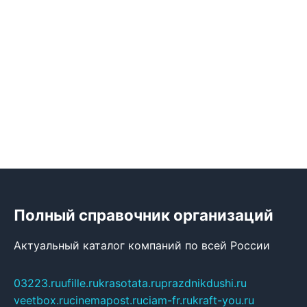
Полный справочник организаций
Актуальный каталог компаний по всей России
03223.ru
ufille.ru
krasotata.ru
prazdnikdushi.ru
veetbox.ru
cinemapost.ru
ciam-fr.ru
kraft-you.ru