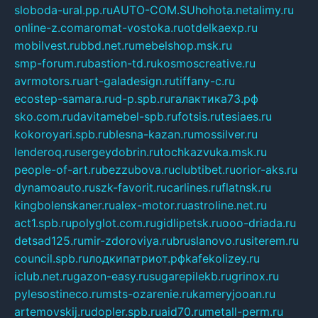
sloboda-ural.pp.ru
AUTO-COM.SU
hohota.net
alimy.ru
online-z.com
aromat-vostoka.ru
otdelkaexp.ru
mobilvest.ru
bbd.net.ru
mebelshop.msk.ru
smp-forum.ru
bastion-td.ru
kosmoscreative.ru
avrmotors.ru
art-galadesign.ru
tiffany-c.ru
ecostep-samara.ru
d-p.spb.ru
галактика73.рф
sko.com.ru
davitamebel-spb.ru
fotsis.ru
tesiaes.ru
kokoroyari.spb.ru
blesna-kazan.ru
mossilver.ru
lenderoq.ru
sergeydobrin.ru
tochkazvuka.msk.ru
people-of-art.ru
bezzubova.ru
clubtibet.ru
orior-aks.ru
dynamoauto.ru
szk-favorit.ru
carlines.ru
flatnsk.ru
kingbolenskaner.ru
alex-motor.ru
astroline.net.ru
act1.spb.ru
polyglot.com.ru
gidlipetsk.ru
ooo-driada.ru
detsad125.ru
mir-zdoroviya.ru
bruslanovo.ru
siterem.ru
council.spb.ru
лодкипатриот.рф
kafekolizey.ru
iclub.net.ru
gazon-easy.ru
sugarepilekb.ru
grinox.ru
pylesostineco.ru
msts-ozarenie.ru
kameryjooan.ru
artemovskij.ru
dopler.spb.ru
aid70.ru
metall-perm.ru