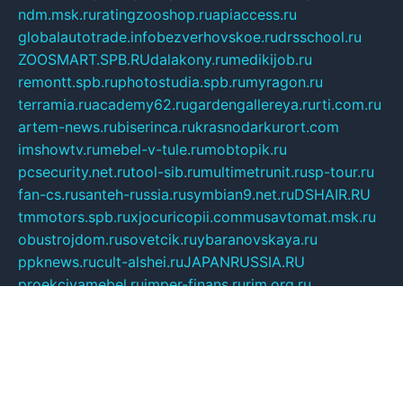
ndm.msk.ru
ratingzooshop.ru
apiaccess.ru
globalautotrade.info
bezverhovskoe.ru
drsschool.ru
ZOOSMART.SPB.RU
dalakony.ru
medikijob.ru
remontt.spb.ru
photostudia.spb.ru
myragon.ru
terramia.ru
academy62.ru
gardengallereya.ru
rti.com.ru
artem-news.ru
biserinca.ru
krasnodarkurort.com
imshowtv.ru
mebel-v-tule.ru
mobtopik.ru
pcsecurity.net.ru
tool-sib.ru
multimetrunit.ru
sp-tour.ru
fan-cs.ru
santeh-russia.ru
symbian9.net.ru
DSHAIR.RU
tmmotors.spb.ru
xjocuricopii.com
musavtomat.msk.ru
obustrojdom.ru
sovetcik.ru
ybaranovskaya.ru
ppknews.ru
cult-alshei.ru
JAPANRUSSIA.RU
proekciyamebel.ru
imper-finans.ru
rim.org.ru
glamourai.ru
brassminus.ru
zabor-pro.ru
ftn.pp.ru
dorogoe58.ru
laimengpacker.ru
kuzova-zapchasti.ru
sageerp.ru
taxodrom.ru
dsrazvitie.ru
hardcity.net.ru
ratinghomegames.ru
topservice25.ru
gubernyan.ru
gtglasslined.ru
ii4.ru
tssport.spb.ru
andorra24.com