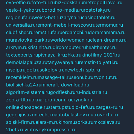
eva-elfie.ru
foto-tur.ru
biz-doska.ru
metropoltravel.ru
veslo-i-yakor.ru
borodino-media.ru
rostotsky.ru
regionufa.ru
weiss-bet.ru
zaryna.ru
casinotablet.ru
universalia.ru
remont-mebeli-moscow.ru
termomur.ru
clubfisher.ru
remstirufa.ru
erdamchi.ru
doramamama.ru
muraviovka-park.ru
worldofwoman.ru
clean-dreams.ru
arkrym.ru
kristinita.ru
dircomputer.ru
healthenter.ru
textexperts.ru
pivnaya-kruzhka.ru
kinofilmy-2021.ru
demolalapaluza.ru
tanyavanya.ru
remstir-tolyatti.ru
msdip.ru
jdol.ru
sokolovr.ru
newtech-spb.ru
rezemkleim.ru
massage-tai.ru
seonub.ru
zvonitut.ru
biolisichka24.ru
mncraft-download.ru
algoritm-sistema.ru
godflesh.ru
ru-industria.ru
zebra-tlt.ru
okna-proficom.ru
erynok.ru
onlinekinospace.ru
startupstudio-fefu.ru
zarges-ru.ru
gegenjustizunrecht.ru
autobalashov.ru
utrovortu.ru
spiski-firm.ru
elara-m.ru
kinomusorka.ru
mkcslava.ru
2bets.ru
vintovoykompressor.ru