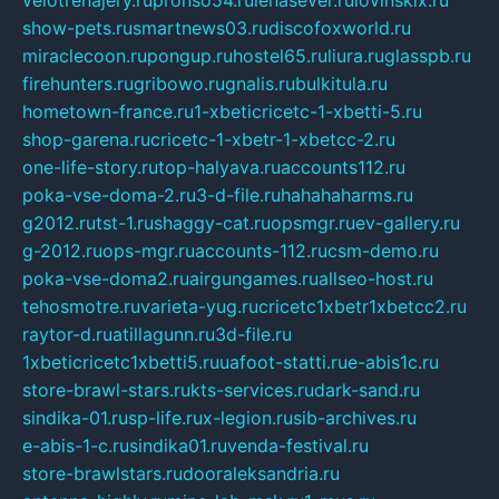
velotrenajery.ru
pronso54.ru
lenasever.ru
lovinskix.ru
show-pets.ru
smartnews03.ru
discofoxworld.ru
miraclecoon.ru
pongup.ru
hostel65.ru
liura.ru
glasspb.ru
firehunters.ru
gribowo.ru
gnalis.ru
bulkitula.ru
hometown-france.ru
1-xbeticricetc-1-xbetti-5.ru
shop-garena.ru
cricetc-1-xbetr-1-xbetcc-2.ru
one-life-story.ru
top-halyava.ru
accounts112.ru
poka-vse-doma-2.ru
3-d-file.ru
hahahaharms.ru
g2012.ru
tst-1.ru
shaggy-cat.ru
opsmgr.ru
ev-gallery.ru
g-2012.ru
ops-mgr.ru
accounts-112.ru
csm-demo.ru
poka-vse-doma2.ru
airgungames.ru
allseo-host.ru
tehosmotre.ru
varieta-yug.ru
cricetc1xbetr1xbetcc2.ru
raytor-d.ru
atillagunn.ru
3d-file.ru
1xbeticricetc1xbetti5.ru
uafoot-statti.ru
e-abis1c.ru
store-brawl-stars.ru
kts-services.ru
dark-sand.ru
sindika-01.ru
sp-life.ru
x-legion.ru
sib-archives.ru
e-abis-1-c.ru
sindika01.ru
venda-festival.ru
store-brawlstars.ru
dooraleksandria.ru