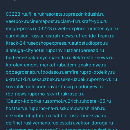
03223.ru
ufille.ru
krasotata.ru
prazdnikdushi.ru
veetbox.ru
cinemapost.ru
ciam-fr.ru
kraft-you.ru
mega-press.ru
03223.ru
web-explore.ru
rastenuya.ru
eurovision-russia.ru
strah-news.ru
freeride-team.ru
itrack-24.ru
sexshopexpress.ru
autostudiopro.ru
alabuga-cityhotel.ru
pornv.ru
atlantpereezd.ru
bud-em-znakomye.ru
a-cdc.ru
elektrostal-news.ru
korolevremont-market.ru
budem-znakomye.ru
oooagrosnab.ru
fpodaso.ru
emfire.ru
pro-otdelky.ru
ukrasotki.ru
seksuzbek.ru
seks-uzbek.ru
porno-vk.ru
sovratili.ru
olecoon.ru
vd-dosug.ru
adonyev.ru
rbc-news.ru
porno-skvirt.ru
krospr.ru
13autor-kolonka.ru
sormol.ru
2rich.ru
hostel-65.ru
hostserve.ru
porno-na-russkom.ru
mishinlab.ru
neznobi.ru
bigfatcc.ru
habble.ru
starbucksvia.ru
delfinet.ru
silvernano.ru
elestal.ru
vektor-doroga.ru