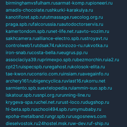
birminghamvsfulham.ru
sarmat-komp.ru
pioneeri.ru
amadis-chocolate.ru
shkurki-karakulya.ru
kanotiforet.spb.ru
tutmassage.ru
ecolog.org.ru
praga.spb.ru
falcorussia.ru
autodoctorservis.ru
kamertondom.spb.ru
net-life.net.ru
avto-vozim.ru
sakhcamera.ru
alliance-electro.spb.ru
stroyavt.ru
controlweb1.ru
tdsak74.ru
kinzozo-ru.ru
kvotka.ru
iron-snab.ru
costa-bella.ru
eugrus.pp.ru
associaciya39.ru
primexpo.spb.ru
bezmorchin.ru
ia2.ru
cpt21.ru
ispecspb.ru
regahost.ru
kolosok-elita.ru
tae-kwon.ru
consrio.com.ru
insiam.ru
avegainfo.ru
archery161.ru
bigencyclica.ru
vlast16.ru
korru.net
sarmiento.spb.su
extelopedia.ru
lammin-suo.spb.ru
iskatour.spb.ru
snpi.org.ru
running-line.ru
krygeva-spa.ru
chel.net.ru
rust-loco.ru
dugshop.ru
hl-beta.spb.ru
school494.spb.ru
mymubaby.ru
epoha-metalband.ru
ngr.spb.ru
rusgosnews.com
dieselvostok.ru
24hostel.msk.ru
w-dev.ru
f-ship.ru