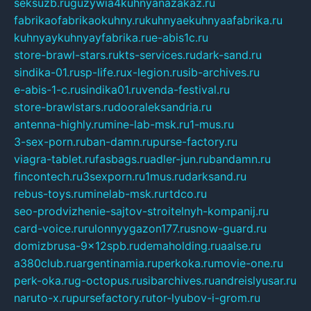
seksuzb.ru
guzywia4kuhnyanazakaz.ru
fabrikaofabrikaokuhny.ru
kuhnyaekuhnyaafabrika.ru
kuhnyaykuhnyayfabrika.ru
e-abis1c.ru
store-brawl-stars.ru
kts-services.ru
dark-sand.ru
sindika-01.ru
sp-life.ru
x-legion.ru
sib-archives.ru
e-abis-1-c.ru
sindika01.ru
venda-festival.ru
store-brawlstars.ru
dooraleksandria.ru
antenna-highly.ru
mine-lab-msk.ru
1-mus.ru
3-sex-porn.ru
ban-damn.ru
purse-factory.ru
viagra-tablet.ru
fasbags.ru
adler-jun.ru
bandamn.ru
fincontech.ru
3sexporn.ru
1mus.ru
darksand.ru
rebus-toys.ru
minelab-msk.ru
rtdco.ru
seo-prodvizhenie-sajtov-stroitelnyh-kompanij.ru
card-voice.ru
rulonnyygazon177.ru
snow-guard.ru
domizbrusa-9x12spb.ru
demaholding.ru
aalse.ru
a380club.ru
argentinamia.ru
perkoka.ru
movie-one.ru
perk-oka.ru
g-octopus.ru
sibarchives.ru
andreislyusar.ru
naruto-x.ru
pursefactory.ru
tor-lyubov-i-grom.ru