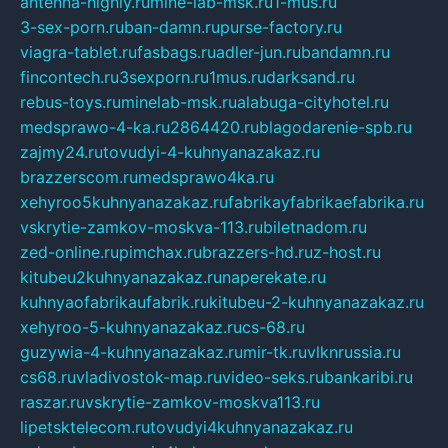
antenna-highly.ru
mine-lab-msk.ru
1-mus.ru
3-sex-porn.ru
ban-damn.ru
purse-factory.ru
viagra-tablet.ru
fasbags.ru
adler-jun.ru
bandamn.ru
fincontech.ru
3sexporn.ru
1mus.ru
darksand.ru
rebus-toys.ru
minelab-msk.ru
alabuga-cityhotel.ru
medsprawo-4-ka.ru
2864420.ru
blagodarenie-spb.ru
zajmy24.ru
tovudyi-4-kuhnyanazakaz.ru
brazzerscom.ru
medsprawo4ka.ru
xehyroo5kuhnyanazakaz.ru
fabrikayfabrikaefabrika.ru
vskrytie-zamkov-moskva-113.ru
biletnadom.ru
zed-online.ru
pimchax.ru
brazzers-hd.ru
z-host.ru
kitubeu2kuhnyanazakaz.ru
naperekate.ru
kuhnyaofabrikaufabrik.ru
kitubeu-2-kuhnyanazakaz.ru
xehyroo-5-kuhnyanazakaz.ru
cs-68.ru
guzywia-4-kuhnyanazakaz.ru
mir-tk.ru
vlknrussia.ru
cs68.ru
vladivostok-map.ru
video-seks.ru
bankaribi.ru
raszar.ru
vskrytie-zamkov-moskva113.ru
lipetsktelecom.ru
tovudyi4kuhnyanazakaz.ru