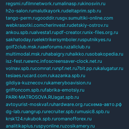
regsmi.ru
filmnetwork.ru
malinasp.ru
kinosvin.ru
h2o-salon.ru
malutkayork.ru
deltaprim.spb.ru
tango-perm.ru
gooddir.ru
sgv.su
multiki-online.com
webkrasotki.com
cherinvest.ru
detskiy-ostrov.ru
ankou.spb.ru
alvesta1.ru
pdf-creator.ru
nix-files.org.ru
sakhatoday.ru
elektrikersymboler.ru
sputnikyes.ru
golf2club.msk.ru
aeforums.ru
zallclub.ru
multimodal.msk.ru
habaigry.ru
haikko.ru
sobakopedia.ru
isz-fest.ru
ewnc.info
screensaver-clock.net.ru
volnav.spb.ru
comnat.ru
npf.net.ru
7bit.pp.ru
kalugatur.ru
tesiaes.ru
card.com.ru
kazanka.spb.ru
gildiya-kuznecov.ru
kameryboavision.ru
griffoncom.spb.ru
fabrika-emotsiy.ru
PARK-MATROSOVA.RU
agat.spb.ru
avtoyurist-moskva1.ru
hardware.org.ru
схема-авто.рф
dg-lab.ru
angrup.ru
recruiter.spb.ru
music8.spb.ru
krsk124.ru
kubok.spb.ru
romanofforex.ru
analitikaplus.ru
spyonline.ru
zosikamery.ru