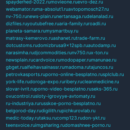
spayderhed-2022.ru
movieone.ru
evro-dez.ru
webamator.ru
ma-absolut1.ru
avtopomosch27.ru
nv-750.ru
news-plain.ru
nertansaga.ru
delanalad.ru
dizfiles.ru
youtubefree.ru
aria-family.ru
roadli.ru
planeta-samara.ru
mysmartbuy.ru
matrasy-kemerovo.ru
ashanet.ru
trade-farm.ru
dotcustoms.ru
domizbrusa9x12spb.ru
autodamp.ru
narasimha.ru
djcommodities.ru
nv750.ru
x-ton.ru
newsplain.ru
cardvoice.ru
modopaper.ru
manunae.ru
gbget.ru
alfeihavsalnassr.ru
madoma.ru
tajuncos.ru
petrovkasports.ru
porno-online-besplatno.ru
splclub.ru
york-life.ru
doroga-expo.ru
ribery.ru
cleanmedicine.ru
slovar-ivrit.ru
porno-video-besplatno.ru
seks-365.ru
ovucontrol.ru
sloty-igrovyye-avtomaty.ru
ru-industriya.ru
russkoe-porno-besplatno.ru
belgorod-day.ru
digilith.ru
pichkurovlab.ru
medic-today.ru
taksu.ru
comp123.ru
don-ykt.ru
teensvoice.ru
imgsharing.ru
domashnee-porno.ru