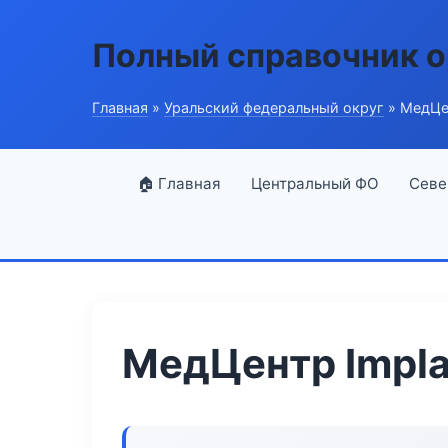
Полный справочник о
Главная
»
Уральский федеральный округ
» МедЦен
🏠 Главная
Центральный ФО
Севе
МедЦентр Implan