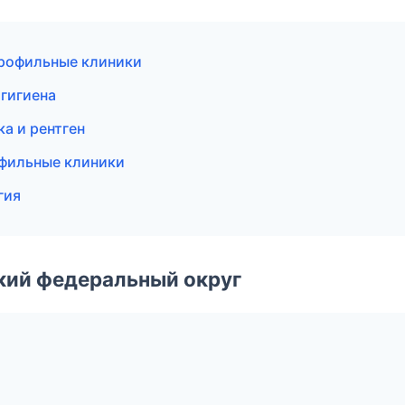
профильные клиники
 гигиена
а и рентген
офильные клиники
гия
ский федеральный округ