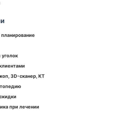
и
ми
 планирование
 уголок
 клиентами
оп, 3D-сканер, КТ
ортопедию
скидки
тика при лечении