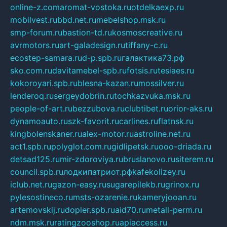
online-z.com
aromat-vostoka.ru
otdelkaexp.ru
mobilvest.ru
bbd.net.ru
mebelshop.msk.ru
smp-forum.ru
bastion-td.ru
kosmoscreative.ru
avrmotors.ru
art-galadesign.ru
tiffany-c.ru
ecostep-samara.ru
d-p.spb.ru
галактика73.рф
sko.com.ru
davitamebel-spb.ru
fotsis.ru
tesiaes.ru
kokoroyari.spb.ru
blesna-kazan.ru
mossilver.ru
lenderoq.ru
sergeydobrin.ru
tochkazvuka.msk.ru
people-of-art.ru
bezzubova.ru
clubtibet.ru
orior-aks.ru
dynamoauto.ru
szk-favorit.ru
carlines.ru
flatnsk.ru
kingbolenskaner.ru
alex-motor.ru
astroline.net.ru
act1.spb.ru
polyglot.com.ru
gidlipetsk.ru
ooo-driada.ru
detsad125.ru
mir-zdoroviya.ru
bruslanovo.ru
siterem.ru
council.spb.ru
лодкипатриот.рф
kafekolizey.ru
iclub.net.ru
gazon-easy.ru
sugarepilekb.ru
grinox.ru
pylesostineco.ru
msts-ozarenie.ru
kameryjooan.ru
artemovskij.ru
dopler.spb.ru
aid70.ru
metall-perm.ru
ndm.msk.ru
ratingzooshop.ru
apiaccess.ru