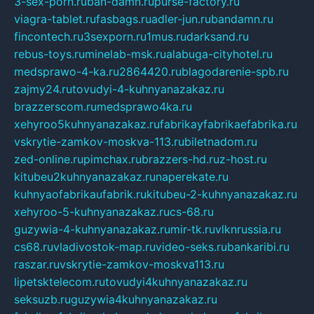
3-sex-porn.ru
ban-damn.ru
purse-factory.ru
viagra-tablet.ru
fasbags.ru
adler-jun.ru
bandamn.ru
fincontech.ru
3sexporn.ru
1mus.ru
darksand.ru
rebus-toys.ru
minelab-msk.ru
alabuga-cityhotel.ru
medsprawo-4-ka.ru
2864420.ru
blagodarenie-spb.ru
zajmy24.ru
tovudyi-4-kuhnyanazakaz.ru
brazzerscom.ru
medsprawo4ka.ru
xehyroo5kuhnyanazakaz.ru
fabrikayfabrikaefabrika.ru
vskrytie-zamkov-moskva-113.ru
biletnadom.ru
zed-online.ru
pimchax.ru
brazzers-hd.ru
z-host.ru
kitubeu2kuhnyanazakaz.ru
naperekate.ru
kuhnyaofabrikaufabrik.ru
kitubeu-2-kuhnyanazakaz.ru
xehyroo-5-kuhnyanazakaz.ru
cs-68.ru
guzywia-4-kuhnyanazakaz.ru
mir-tk.ru
vlknrussia.ru
cs68.ru
vladivostok-map.ru
video-seks.ru
bankaribi.ru
raszar.ru
vskrytie-zamkov-moskva113.ru
lipetsktelecom.ru
tovudyi4kuhnyanazakaz.ru
seksuzb.ru
guzywia4kuhnyanazakaz.ru