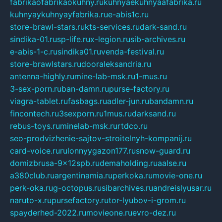
fabrikaofabrikaokuhny.ru
kuhnyaekuhnyaafabrika.ru
kuhnyaykuhnyayfabrika.ru
e-abis1c.ru
store-brawl-stars.ru
kts-services.ru
dark-sand.ru
sindika-01.ru
sp-life.ru
x-legion.ru
sib-archives.ru
e-abis-1-c.ru
sindika01.ru
venda-festival.ru
store-brawlstars.ru
dooraleksandria.ru
antenna-highly.ru
mine-lab-msk.ru
1-mus.ru
3-sex-porn.ru
ban-damn.ru
purse-factory.ru
viagra-tablet.ru
fasbags.ru
adler-jun.ru
bandamn.ru
fincontech.ru
3sexporn.ru
1mus.ru
darksand.ru
rebus-toys.ru
minelab-msk.ru
rtdco.ru
seo-prodvizhenie-sajtov-stroitelnyh-kompanij.ru
card-voice.ru
rulonnyygazon177.ru
snow-guard.ru
domizbrusa-9x12spb.ru
demaholding.ru
aalse.ru
a380club.ru
argentinamia.ru
perkoka.ru
movie-one.ru
perk-oka.ru
g-octopus.ru
sibarchives.ru
andreislyusar.ru
naruto-x.ru
pursefactory.ru
tor-lyubov-i-grom.ru
spayderhed-2022.ru
movieone.ru
evro-dez.ru