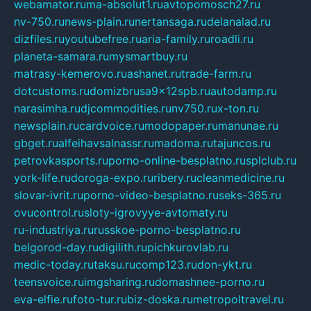
webamator.ru
ma-absolut1.ru
avtopomosch27.ru
nv-750.ru
news-plain.ru
nertansaga.ru
delanalad.ru
dizfiles.ru
youtubefree.ru
aria-family.ru
roadli.ru
planeta-samara.ru
mysmartbuy.ru
matrasy-kemerovo.ru
ashanet.ru
trade-farm.ru
dotcustoms.ru
domizbrusa9x12spb.ru
autodamp.ru
narasimha.ru
djcommodities.ru
nv750.ru
x-ton.ru
newsplain.ru
cardvoice.ru
modopaper.ru
manunae.ru
gbget.ru
alfeihavsalnassr.ru
madoma.ru
tajuncos.ru
petrovkasports.ru
porno-online-besplatno.ru
splclub.ru
york-life.ru
doroga-expo.ru
ribery.ru
cleanmedicine.ru
slovar-ivrit.ru
porno-video-besplatno.ru
seks-365.ru
ovucontrol.ru
sloty-igrovyye-avtomaty.ru
ru-industriya.ru
russkoe-porno-besplatno.ru
belgorod-day.ru
digilith.ru
pichkurovlab.ru
medic-today.ru
taksu.ru
comp123.ru
don-ykt.ru
teensvoice.ru
imgsharing.ru
domashnee-porno.ru
eva-elfie.ru
foto-tur.ru
biz-doska.ru
metropoltravel.ru