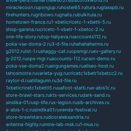
show-pets.ru
smartnews03.ru
discofoxworld.ru
miraclecoon.ru
pongup.ru
hostel65.ru
liura.ru
glasspb.ru
firehunters.ru
gribowo.ru
gnalis.ru
bulkitula.ru
hometown-france.ru
1-xbeticricetc-1-xbetti-5.ru
shop-garena.ru
cricetc-1-xbetr-1-xbetcc-2.ru
one-life-story.ru
top-halyava.ru
accounts112.ru
poka-vse-doma-2.ru
3-d-file.ru
hahahaharms.ru
g2012.ru
tst-1.ru
shaggy-cat.ru
opsmgr.ru
ev-gallery.ru
g-2012.ru
ops-mgr.ru
accounts-112.ru
csm-demo.ru
poka-vse-doma2.ru
airgungames.ru
allseo-host.ru
tehosmotre.ru
varieta-yug.ru
cricetc1xbetr1xbetcc2.ru
raytor-d.ru
atillagunn.ru
3d-file.ru
1xbeticricetc1xbetti5.ru
uafoot-statti.ru
e-abis1c.ru
store-brawl-stars.ru
kts-services.ru
dark-sand.ru
sindika-01.ru
sp-life.ru
x-legion.ru
sib-archives.ru
e-abis-1-c.ru
sindika01.ru
venda-festival.ru
store-brawlstars.ru
dooraleksandria.ru
antenna-highly.ru
mine-lab-msk.ru
1-mus.ru