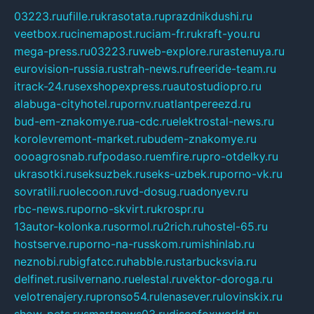
03223.ru
ufille.ru
krasotata.ru
prazdnikdushi.ru
veetbox.ru
cinemapost.ru
ciam-fr.ru
kraft-you.ru
mega-press.ru
03223.ru
web-explore.ru
rastenuya.ru
eurovision-russia.ru
strah-news.ru
freeride-team.ru
itrack-24.ru
sexshopexpress.ru
autostudiopro.ru
alabuga-cityhotel.ru
pornv.ru
atlantpereezd.ru
bud-em-znakomye.ru
a-cdc.ru
elektrostal-news.ru
korolevremont-market.ru
budem-znakomye.ru
oooagrosnab.ru
fpodaso.ru
emfire.ru
pro-otdelky.ru
ukrasotki.ru
seksuzbek.ru
seks-uzbek.ru
porno-vk.ru
sovratili.ru
olecoon.ru
vd-dosug.ru
adonyev.ru
rbc-news.ru
porno-skvirt.ru
krospr.ru
13autor-kolonka.ru
sormol.ru
2rich.ru
hostel-65.ru
hostserve.ru
porno-na-russkom.ru
mishinlab.ru
neznobi.ru
bigfatcc.ru
habble.ru
starbucksvia.ru
delfinet.ru
silvernano.ru
elestal.ru
vektor-doroga.ru
velotrenajery.ru
pronso54.ru
lenasever.ru
lovinskix.ru