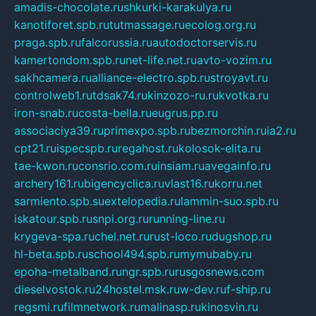
amadis-chocolate.ru
shkurki-karakulya.ru
kanotiforet.spb.ru
tutmassage.ru
ecolog.org.ru
praga.spb.ru
falcorussia.ru
autodoctorservis.ru
kamertondom.spb.ru
net-life.net.ru
avto-vozim.ru
sakhcamera.ru
alliance-electro.spb.ru
stroyavt.ru
controlweb1.ru
tdsak74.ru
kinzozo-ru.ru
kvotka.ru
iron-snab.ru
costa-bella.ru
eugrus.pp.ru
associaciya39.ru
primexpo.spb.ru
bezmorchin.ru
ia2.ru
cpt21.ru
ispecspb.ru
regahost.ru
kolosok-elita.ru
tae-kwon.ru
consrio.com.ru
insiam.ru
avegainfo.ru
archery161.ru
bigencyclica.ru
vlast16.ru
korru.net
sarmiento.spb.su
extelopedia.ru
lammin-suo.spb.ru
iskatour.spb.ru
snpi.org.ru
running-line.ru
krygeva-spa.ru
chel.net.ru
rust-loco.ru
dugshop.ru
hl-beta.spb.ru
school494.spb.ru
mymubaby.ru
epoha-metalband.ru
ngr.spb.ru
rusgosnews.com
dieselvostok.ru
24hostel.msk.ru
w-dev.ru
f-ship.ru
regsmi.ru
filmnetwork.ru
malinasp.ru
kinosvin.ru