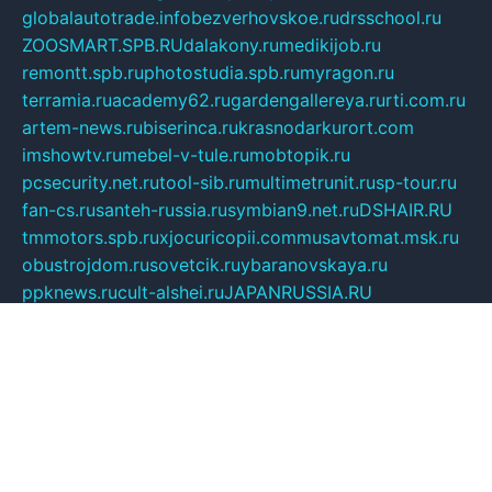
globalautotrade.info
bezverhovskoe.ru
drsschool.ru
ZOOSMART.SPB.RU
dalakony.ru
medikijob.ru
remontt.spb.ru
photostudia.spb.ru
myragon.ru
terramia.ru
academy62.ru
gardengallereya.ru
rti.com.ru
artem-news.ru
biserinca.ru
krasnodarkurort.com
imshowtv.ru
mebel-v-tule.ru
mobtopik.ru
pcsecurity.net.ru
tool-sib.ru
multimetrunit.ru
sp-tour.ru
fan-cs.ru
santeh-russia.ru
symbian9.net.ru
DSHAIR.RU
tmmotors.spb.ru
xjocuricopii.com
musavtomat.msk.ru
obustrojdom.ru
sovetcik.ru
ybaranovskaya.ru
ppknews.ru
cult-alshei.ru
JAPANRUSSIA.RU
proekciyamebel.ru
imper-finans.ru
rim.org.ru
glamourai.ru
brassminus.ru
zabor-pro.ru
ftn.pp.ru
dorogoe58.ru
laimengpacker.ru
kuzova-zapchasti.ru
sageerp.ru
taxodrom.ru
dsrazvitie.ru
hardcity.net.ru
ratinghomegames.ru
topservice25.ru
gubernyan.ru
gtglasslined.ru
ii4.ru
tssport.spb.ru
andorra24.com
blackwallstreet.ru
oboimos.ru
optim-doors.com.ru