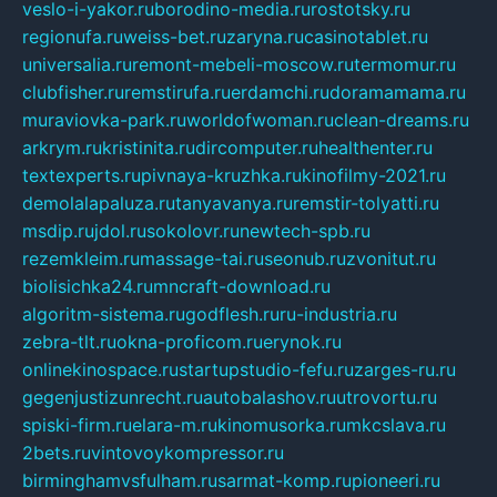
veslo-i-yakor.ru
borodino-media.ru
rostotsky.ru
regionufa.ru
weiss-bet.ru
zaryna.ru
casinotablet.ru
universalia.ru
remont-mebeli-moscow.ru
termomur.ru
clubfisher.ru
remstirufa.ru
erdamchi.ru
doramamama.ru
muraviovka-park.ru
worldofwoman.ru
clean-dreams.ru
arkrym.ru
kristinita.ru
dircomputer.ru
healthenter.ru
textexperts.ru
pivnaya-kruzhka.ru
kinofilmy-2021.ru
demolalapaluza.ru
tanyavanya.ru
remstir-tolyatti.ru
msdip.ru
jdol.ru
sokolovr.ru
newtech-spb.ru
rezemkleim.ru
massage-tai.ru
seonub.ru
zvonitut.ru
biolisichka24.ru
mncraft-download.ru
algoritm-sistema.ru
godflesh.ru
ru-industria.ru
zebra-tlt.ru
okna-proficom.ru
erynok.ru
onlinekinospace.ru
startupstudio-fefu.ru
zarges-ru.ru
gegenjustizunrecht.ru
autobalashov.ru
utrovortu.ru
spiski-firm.ru
elara-m.ru
kinomusorka.ru
mkcslava.ru
2bets.ru
vintovoykompressor.ru
birminghamvsfulham.ru
sarmat-komp.ru
pioneeri.ru