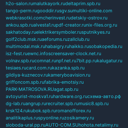
h2o-salon.ru
malutkayork.ru
deltaprim.spb.ru
tango-perm.ru
gooddir.ru
sgv.su
multiki-online.com
webkrasotki.com
cherinvest.ru
detskiy-ostrov.ru
ankou.spb.ru
alvesta1.ru
pdf-creator.ru
nix-files.org.ru
sakhatoday.ru
elektrikersymboler.ru
sputnikyes.ru
golf2club.msk.ru
aeforums.ru
zallclub.ru
multimodal.msk.ru
habaigry.ru
haikko.ru
sobakopedia.ru
isz-fest.ru
ewnc.info
screensaver-clock.net.ru
volnav.spb.ru
comnat.ru
npf.net.ru
7bit.pp.ru
kalugatur.ru
tesiaes.ru
card.com.ru
kazanka.spb.ru
gildiya-kuznecov.ru
kameryboavision.ru
griffoncom.spb.ru
fabrika-emotsiy.ru
PARK-MATROSOVA.RU
agat.spb.ru
avtoyurist-moskva1.ru
hardware.org.ru
схема-авто.рф
dg-lab.ru
angrup.ru
recruiter.spb.ru
music8.spb.ru
krsk124.ru
kubok.spb.ru
romanofforex.ru
analitikaplus.ru
spyonline.ru
zosikamery.ru
sloboda-ural.pp.ru
AUTO-COM.SU
hohota.net
alimy.ru