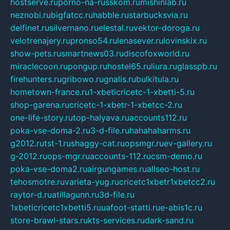
hostserve.ru
porno-na-russkom.ru
mishinlab.ru
neznobi.ru
bigfatcc.ru
habble.ru
starbucksvia.ru
delfinet.ru
silvernano.ru
elestal.ru
vektor-doroga.ru
velotrenajery.ru
pronso54.ru
lenasever.ru
lovinskix.ru
show-pets.ru
smartnews03.ru
discofoxworld.ru
miraclecoon.ru
pongup.ru
hostel65.ru
liura.ru
glasspb.ru
firehunters.ru
gribowo.ru
gnalis.ru
bulkitula.ru
hometown-france.ru
1-xbeticricetc-1-xbetti-5.ru
shop-garena.ru
cricetc-1-xbetr-1-xbetcc-2.ru
one-life-story.ru
top-halyava.ru
accounts112.ru
poka-vse-doma-2.ru
3-d-file.ru
hahahaharms.ru
g2012.ru
tst-1.ru
shaggy-cat.ru
opsmgr.ru
ev-gallery.ru
g-2012.ru
ops-mgr.ru
accounts-112.ru
csm-demo.ru
poka-vse-doma2.ru
airgungames.ru
allseo-host.ru
tehosmotre.ru
varieta-yug.ru
cricetc1xbetr1xbetcc2.ru
raytor-d.ru
atillagunn.ru
3d-file.ru
1xbeticricetc1xbetti5.ru
uafoot-statti.ru
e-abis1c.ru
store-brawl-stars.ru
kts-services.ru
dark-sand.ru