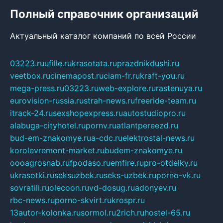
Полный справочник организаций
Актуальный каталог компаний по всей России
03223.ru
ufille.ru
krasotata.ru
prazdnikdushi.ru
veetbox.ru
cinemapost.ru
ciam-fr.ru
kraft-you.ru
mega-press.ru
03223.ru
web-explore.ru
rastenuya.ru
eurovision-russia.ru
strah-news.ru
freeride-team.ru
itrack-24.ru
sexshopexpress.ru
autostudiopro.ru
alabuga-cityhotel.ru
pornv.ru
atlantpereezd.ru
bud-em-znakomye.ru
a-cdc.ru
elektrostal-news.ru
korolevremont-market.ru
budem-znakomye.ru
oooagrosnab.ru
fpodaso.ru
emfire.ru
pro-otdelky.ru
ukrasotki.ru
seksuzbek.ru
seks-uzbek.ru
porno-vk.ru
sovratili.ru
olecoon.ru
vd-dosug.ru
adonyev.ru
rbc-news.ru
porno-skvirt.ru
krospr.ru
13autor-kolonka.ru
sormol.ru
2rich.ru
hostel-65.ru