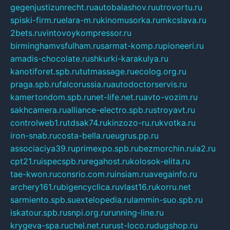
gegenjustizunrecht.ru
autobalashov.ru
utrovortu.ru
spiski-firm.ru
elara-m.ru
kinomusorka.ru
mkcslava.ru
2bets.ru
vintovoykompressor.ru
birminghamvsfulham.ru
sarmat-komp.ru
pioneeri.ru
amadis-chocolate.ru
shkurki-karakulya.ru
kanotiforet.spb.ru
tutmassage.ru
ecolog.org.ru
praga.spb.ru
falcorussia.ru
autodoctorservis.ru
kamertondom.spb.ru
net-life.net.ru
avto-vozim.ru
sakhcamera.ru
alliance-electro.spb.ru
stroyavt.ru
controlweb1.ru
tdsak74.ru
kinzozo-ru.ru
kvotka.ru
iron-snab.ru
costa-bella.ru
eugrus.pp.ru
associaciya39.ru
primexpo.spb.ru
bezmorchin.ru
ia2.ru
cpt21.ru
ispecspb.ru
regahost.ru
kolosok-elita.ru
tae-kwon.ru
consrio.com.ru
insiam.ru
avegainfo.ru
archery161.ru
bigencyclica.ru
vlast16.ru
korru.net
sarmiento.spb.su
extelopedia.ru
lammin-suo.spb.ru
iskatour.spb.ru
snpi.org.ru
running-line.ru
krygeva-spa.ru
chel.net.ru
rust-loco.ru
dugshop.ru