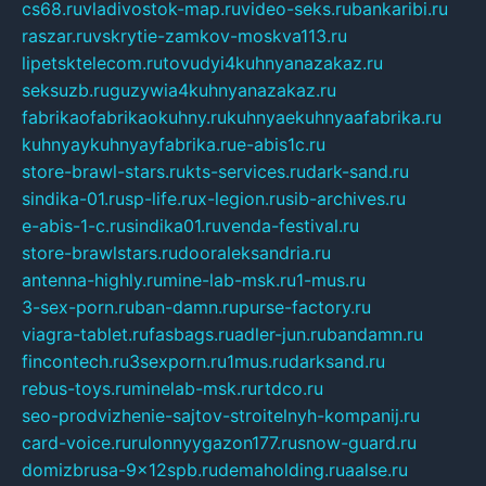
cs68.ru
vladivostok-map.ru
video-seks.ru
bankaribi.ru
raszar.ru
vskrytie-zamkov-moskva113.ru
lipetsktelecom.ru
tovudyi4kuhnyanazakaz.ru
seksuzb.ru
guzywia4kuhnyanazakaz.ru
fabrikaofabrikaokuhny.ru
kuhnyaekuhnyaafabrika.ru
kuhnyaykuhnyayfabrika.ru
e-abis1c.ru
store-brawl-stars.ru
kts-services.ru
dark-sand.ru
sindika-01.ru
sp-life.ru
x-legion.ru
sib-archives.ru
e-abis-1-c.ru
sindika01.ru
venda-festival.ru
store-brawlstars.ru
dooraleksandria.ru
antenna-highly.ru
mine-lab-msk.ru
1-mus.ru
3-sex-porn.ru
ban-damn.ru
purse-factory.ru
viagra-tablet.ru
fasbags.ru
adler-jun.ru
bandamn.ru
fincontech.ru
3sexporn.ru
1mus.ru
darksand.ru
rebus-toys.ru
minelab-msk.ru
rtdco.ru
seo-prodvizhenie-sajtov-stroitelnyh-kompanij.ru
card-voice.ru
rulonnyygazon177.ru
snow-guard.ru
domizbrusa-9x12spb.ru
demaholding.ru
aalse.ru