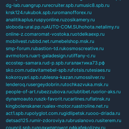
dg-lab.ru
angrup.ru
recruiter.spb.ru
music8.spb.ru
krsk124.ru
kubok.spb.ru
romanofforex.ru
analitikaplus.ru
spyonline.ru
zosikamery.ru
sloboda-ural.pp.ru
AUTO-COM.SU
hohota.net
alimy.ru
online-z.com
aromat-vostoka.ru
otdelkaexp.ru
mobilvest.ru
bbd.net.ru
mebelshop.msk.ru
smp-forum.ru
bastion-td.ru
kosmoscreative.ru
avrmotors.ru
art-galadesign.ru
tiffany-c.ru
ecostep-samara.ru
d-p.spb.ru
галактика73.рф
sko.com.ru
davitamebel-spb.ru
fotsis.ru
tesiaes.ru
kokoroyari.spb.ru
blesna-kazan.ru
mossilver.ru
lenderoq.ru
sergeydobrin.ru
tochkazvuka.msk.ru
people-of-art.ru
bezzubova.ru
clubtibet.ru
orior-aks.ru
dynamoauto.ru
szk-favorit.ru
carlines.ru
flatnsk.ru
kingbolenskaner.ru
alex-motor.ru
astroline.net.ru
act1.spb.ru
polyglot.com.ru
gidlipetsk.ru
ooo-driada.ru
detsad125.ru
mir-zdoroviya.ru
bruslanovo.ru
siterem.ru
council.spb.ru
лодкипатриот.рф
kafekolizey.ru