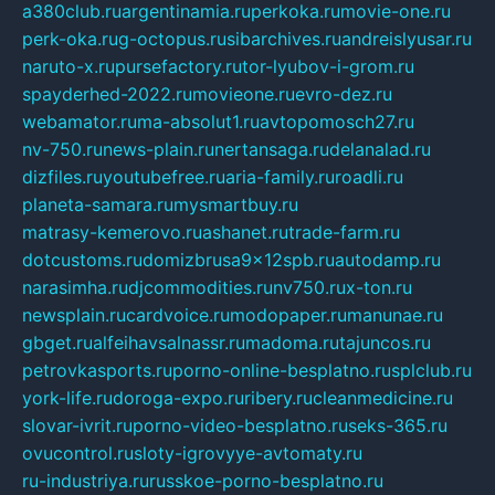
a380club.ru
argentinamia.ru
perkoka.ru
movie-one.ru
perk-oka.ru
g-octopus.ru
sibarchives.ru
andreislyusar.ru
naruto-x.ru
pursefactory.ru
tor-lyubov-i-grom.ru
spayderhed-2022.ru
movieone.ru
evro-dez.ru
webamator.ru
ma-absolut1.ru
avtopomosch27.ru
nv-750.ru
news-plain.ru
nertansaga.ru
delanalad.ru
dizfiles.ru
youtubefree.ru
aria-family.ru
roadli.ru
planeta-samara.ru
mysmartbuy.ru
matrasy-kemerovo.ru
ashanet.ru
trade-farm.ru
dotcustoms.ru
domizbrusa9x12spb.ru
autodamp.ru
narasimha.ru
djcommodities.ru
nv750.ru
x-ton.ru
newsplain.ru
cardvoice.ru
modopaper.ru
manunae.ru
gbget.ru
alfeihavsalnassr.ru
madoma.ru
tajuncos.ru
petrovkasports.ru
porno-online-besplatno.ru
splclub.ru
york-life.ru
doroga-expo.ru
ribery.ru
cleanmedicine.ru
slovar-ivrit.ru
porno-video-besplatno.ru
seks-365.ru
ovucontrol.ru
sloty-igrovyye-avtomaty.ru
ru-industriya.ru
russkoe-porno-besplatno.ru