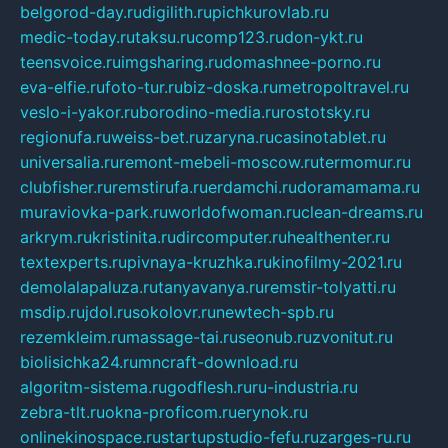
belgorod-day.ru
digilith.ru
pichkurovlab.ru
medic-today.ru
taksu.ru
comp123.ru
don-ykt.ru
teensvoice.ru
imgsharing.ru
domashnee-porno.ru
eva-elfie.ru
foto-tur.ru
biz-doska.ru
metropoltravel.ru
veslo-i-yakor.ru
borodino-media.ru
rostotsky.ru
regionufa.ru
weiss-bet.ru
zaryna.ru
casinotablet.ru
universalia.ru
remont-mebeli-moscow.ru
termomur.ru
clubfisher.ru
remstirufa.ru
erdamchi.ru
doramamama.ru
muraviovka-park.ru
worldofwoman.ru
clean-dreams.ru
arkrym.ru
kristinita.ru
dircomputer.ru
healthenter.ru
textexperts.ru
pivnaya-kruzhka.ru
kinofilmy-2021.ru
demolalapaluza.ru
tanyavanya.ru
remstir-tolyatti.ru
msdip.ru
jdol.ru
sokolovr.ru
newtech-spb.ru
rezemkleim.ru
massage-tai.ru
seonub.ru
zvonitut.ru
biolisichka24.ru
mncraft-download.ru
algoritm-sistema.ru
godflesh.ru
ru-industria.ru
zebra-tlt.ru
okna-proficom.ru
erynok.ru
onlinekinospace.ru
startupstudio-fefu.ru
zarges-ru.ru