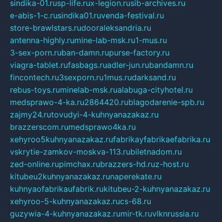
sindika-01.ru
sp-life.ru
x-legion.ru
sib-archives.ru
e-abis-1-c.ru
sindika01.ru
venda-festival.ru
store-brawlstars.ru
dooraleksandria.ru
antenna-highly.ru
mine-lab-msk.ru
1-mus.ru
3-sex-porn.ru
ban-damn.ru
purse-factory.ru
viagra-tablet.ru
fasbags.ru
adler-jun.ru
bandamn.ru
fincontech.ru
3sexporn.ru
1mus.ru
darksand.ru
rebus-toys.ru
minelab-msk.ru
alabuga-cityhotel.ru
medsprawo-4-ka.ru
2864420.ru
blagodarenie-spb.ru
zajmy24.ru
tovudyi-4-kuhnyanazakaz.ru
brazzerscom.ru
medsprawo4ka.ru
xehyroo5kuhnyanazakaz.ru
fabrikayfabrikaefabrika.ru
vskrytie-zamkov-moskva-113.ru
biletnadom.ru
zed-online.ru
pimchax.ru
brazzers-hd.ru
z-host.ru
kitubeu2kuhnyanazakaz.ru
naperekate.ru
kuhnyaofabrikaufabrik.ru
kitubeu-2-kuhnyanazakaz.ru
xehyroo-5-kuhnyanazakaz.ru
cs-68.ru
guzywia-4-kuhnyanazakaz.ru
mir-tk.ru
vlknrussia.ru