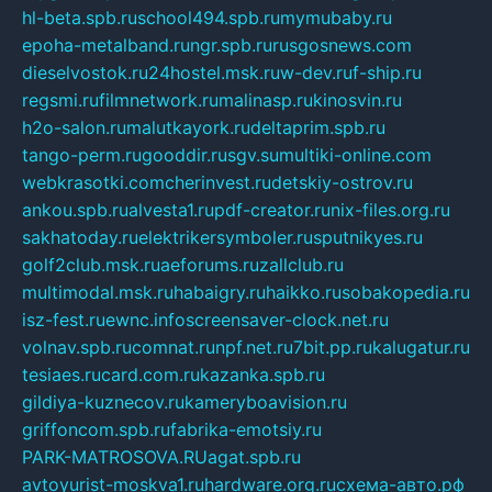
hl-beta.spb.ru
school494.spb.ru
mymubaby.ru
epoha-metalband.ru
ngr.spb.ru
rusgosnews.com
dieselvostok.ru
24hostel.msk.ru
w-dev.ru
f-ship.ru
regsmi.ru
filmnetwork.ru
malinasp.ru
kinosvin.ru
h2o-salon.ru
malutkayork.ru
deltaprim.spb.ru
tango-perm.ru
gooddir.ru
sgv.su
multiki-online.com
webkrasotki.com
cherinvest.ru
detskiy-ostrov.ru
ankou.spb.ru
alvesta1.ru
pdf-creator.ru
nix-files.org.ru
sakhatoday.ru
elektrikersymboler.ru
sputnikyes.ru
golf2club.msk.ru
aeforums.ru
zallclub.ru
multimodal.msk.ru
habaigry.ru
haikko.ru
sobakopedia.ru
isz-fest.ru
ewnc.info
screensaver-clock.net.ru
volnav.spb.ru
comnat.ru
npf.net.ru
7bit.pp.ru
kalugatur.ru
tesiaes.ru
card.com.ru
kazanka.spb.ru
gildiya-kuznecov.ru
kameryboavision.ru
griffoncom.spb.ru
fabrika-emotsiy.ru
PARK-MATROSOVA.RU
agat.spb.ru
avtoyurist-moskva1.ru
hardware.org.ru
схема-авто.рф