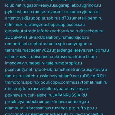
iclub.net.ru
gazon-easy.ru
sugarepilekb.ru
grinox.ru
pylesostineco.ru
msts-ozarenie.ru
kameryjooan.ru
artemovskij.ru
dopler.spb.ru
aid70.ru
metall-perm.ru
ndm.msk.ru
ratingzooshop.ru
apiaccess.ru
globalautotrade.info
bezverhovskoe.ru
drsschool.ru
ZOOSMART.SPB.RU
dalakony.ru
medikijob.ru
remontt.spb.ru
photostudia.spb.ru
myragon.ru
terramia.ru
academy62.ru
gardengallereya.ru
rti.com.ru
artem-news.ru
biserinca.ru
krasnodarkurort.com
imshowtv.ru
mebel-v-tule.ru
mobtopik.ru
pcsecurity.net.ru
tool-sib.ru
multimetrunit.ru
sp-tour.ru
fan-cs.ru
santeh-russia.ru
symbian9.net.ru
DSHAIR.RU
tmmotors.spb.ru
xjocuricopii.com
musavtomat.msk.ru
obustrojdom.ru
sovetcik.ru
ybaranovskaya.ru
ppknews.ru
cult-alshei.ru
JAPANRUSSIA.RU
proekciyamebel.ru
imper-finans.ru
rim.org.ru
glamourai.ru
brassminus.ru
zabor-pro.ru
ftn.pp.ru
dorogoe58.ru
laimengpacker.ru
kuzova-zapchasti.ru