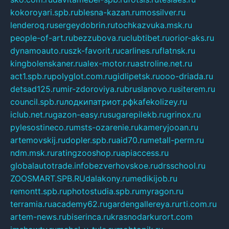
kokoroyari.spb.ru
blesna-kazan.ru
mossilver.ru
lenderoq.ru
sergeydobrin.ru
tochkazvuka.msk.ru
people-of-art.ru
bezzubova.ru
clubtibet.ru
orior-aks.ru
dynamoauto.ru
szk-favorit.ru
carlines.ru
flatnsk.ru
kingbolenskaner.ru
alex-motor.ru
astroline.net.ru
act1.spb.ru
polyglot.com.ru
gidlipetsk.ru
ooo-driada.ru
detsad125.ru
mir-zdoroviya.ru
bruslanovo.ru
siterem.ru
council.spb.ru
лодкипатриот.рф
kafekolizey.ru
iclub.net.ru
gazon-easy.ru
sugarepilekb.ru
grinox.ru
pylesostineco.ru
msts-ozarenie.ru
kameryjooan.ru
artemovskij.ru
dopler.spb.ru
aid70.ru
metall-perm.ru
ndm.msk.ru
ratingzooshop.ru
apiaccess.ru
globalautotrade.info
bezverhovskoe.ru
drsschool.ru
ZOOSMART.SPB.RU
dalakony.ru
medikijob.ru
remontt.spb.ru
photostudia.spb.ru
myragon.ru
terramia.ru
academy62.ru
gardengallereya.ru
rti.com.ru
artem-news.ru
biserinca.ru
krasnodarkurort.com