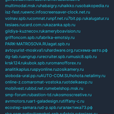
multimodal.msk.ru
habaigry.ru
haikko.ru
sobakopedia.ru
isz-fest.ru
ewnc.info
screensaver-clock.net.ru
volnav.spb.ru
comnat.ru
npf.net.ru
7bit.pp.ru
kalugatur.ru
tesiaes.ru
card.com.ru
kazanka.spb.ru
gildiya-kuznecov.ru
kameryboavision.ru
griffoncom.spb.ru
fabrika-emotsiy.ru
PARK-MATROSOVA.RU
agat.spb.ru
avtoyurist-moskva1.ru
hardware.org.ru
схема-авто.рф
dg-lab.ru
angrup.ru
recruiter.spb.ru
music8.spb.ru
krsk124.ru
kubok.spb.ru
romanofforex.ru
analitikaplus.ru
spyonline.ru
zosikamery.ru
sloboda-ural.pp.ru
AUTO-COM.SU
hohota.net
alimy.ru
online-z.com
aromat-vostoka.ru
otdelkaexp.ru
mobilvest.ru
bbd.net.ru
mebelshop.msk.ru
smp-forum.ru
bastion-td.ru
kosmoscreative.ru
avrmotors.ru
art-galadesign.ru
tiffany-c.ru
ecostep-samara.ru
d-p.spb.ru
галактика73.рф
sko.com.ru
davitamebel-spb.ru
fotsis.ru
tesiaes.ru