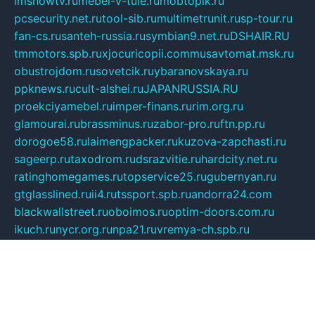
imshowtv.ru
mebel-v-tule.ru
mobtopik.ru
pcsecurity.net.ru
tool-sib.ru
multimetrunit.ru
sp-tour.ru
fan-cs.ru
santeh-russia.ru
symbian9.net.ru
DSHAIR.RU
tmmotors.spb.ru
xjocuricopii.com
musavtomat.msk.ru
obustrojdom.ru
sovetcik.ru
ybaranovskaya.ru
ppknews.ru
cult-alshei.ru
JAPANRUSSIA.RU
proekciyamebel.ru
imper-finans.ru
rim.org.ru
glamourai.ru
brassminus.ru
zabor-pro.ru
ftn.pp.ru
dorogoe58.ru
laimengpacker.ru
kuzova-zapchasti.ru
sageerp.ru
taxodrom.ru
dsrazvitie.ru
hardcity.net.ru
ratinghomegames.ru
topservice25.ru
gubernyan.ru
gtglasslined.ru
ii4.ru
tssport.spb.ru
andorra24.com
blackwallstreet.ru
oboimos.ru
optim-doors.com.ru
ikuch.ru
nycr.org.ru
npa21.ru
vremya-ch.spb.ru
desert000.ru
ivtorgi.ru
ifiori.ru
catalog-statei.ru
dcv.org.ru
spetsmaster174.ru
ipkameryhiseeu.ru
dum26.ru
ruspol.spb.ru
fr-opendp.ru
kam-solnyshko.ru
cheyenne-arapaho.ru
sevzapmetal.spb.ru