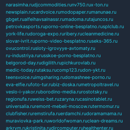
narasimha.ru
djcommodities.ru
nv750.ru
x-ton.ru
newsplain.ru
cardvoice.ru
modopaper.ru
manunae.ru
gbget.ru
alfeihavsalnassr.ru
madoma.ru
tajuncos.ru
petrovkasports.ru
porno-online-besplatno.ru
splclub.ru
york-life.ru
doroga-expo.ru
ribery.ru
cleanmedicine.ru
slovar-ivrit.ru
porno-video-besplatno.ru
seks-365.ru
ovucontrol.ru
sloty-igrovyye-avtomaty.ru
ru-industriya.ru
russkoe-porno-besplatno.ru
belgorod-day.ru
digilith.ru
pichkurovlab.ru
medic-today.ru
taksu.ru
comp123.ru
don-ykt.ru
teensvoice.ru
imgsharing.ru
domashnee-porno.ru
eva-elfie.ru
foto-tur.ru
biz-doska.ru
metropoltravel.ru
veslo-i-yakor.ru
borodino-media.ru
rostotsky.ru
regionufa.ru
weiss-bet.ru
zaryna.ru
casinotablet.ru
universalia.ru
remont-mebeli-moscow.ru
termomur.ru
clubfisher.ru
remstirufa.ru
erdamchi.ru
doramamama.ru
muraviovka-park.ru
worldofwoman.ru
clean-dreams.ru
arkrym.ru
kristinita.ru
dircomputer.ru
healthenter.ru