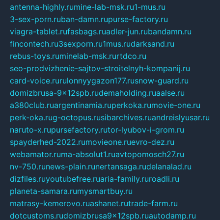
antenna-highly.ru
mine-lab-msk.ru
1-mus.ru
3-sex-porn.ru
ban-damn.ru
purse-factory.ru
viagra-tablet.ru
fasbags.ru
adler-jun.ru
bandamn.ru
fincontech.ru
3sexporn.ru
1mus.ru
darksand.ru
rebus-toys.ru
minelab-msk.ru
rtdco.ru
seo-prodvizhenie-sajtov-stroitelnyh-kompanij.ru
card-voice.ru
rulonnyygazon177.ru
snow-guard.ru
domizbrusa-9x12spb.ru
demaholding.ru
aalse.ru
a380club.ru
argentinamia.ru
perkoka.ru
movie-one.ru
perk-oka.ru
g-octopus.ru
sibarchives.ru
andreislyusar.ru
naruto-x.ru
pursefactory.ru
tor-lyubov-i-grom.ru
spayderhed-2022.ru
movieone.ru
evro-dez.ru
webamator.ru
ma-absolut1.ru
avtopomosch27.ru
nv-750.ru
news-plain.ru
nertansaga.ru
delanalad.ru
dizfiles.ru
youtubefree.ru
aria-family.ru
roadli.ru
planeta-samara.ru
mysmartbuy.ru
matrasy-kemerovo.ru
ashanet.ru
trade-farm.ru
dotcustoms.ru
domizbrusa9x12spb.ru
autodamp.ru