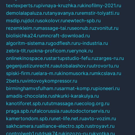
textexperts.ru
pivnaya-kruzhka.ru
kinofilmy-2021.ru
demolalapaluza.ru
tanyavanya.ru
remstir-tolyatti.ru
msdip.ru
jdol.ru
sokolovr.ru
newtech-spb.ru
rezemkleim.ru
massage-tai.ru
seonub.ru
zvonitut.ru
biolisichka24.ru
mncraft-download.ru
algoritm-sistema.ru
godflesh.ru
ru-industria.ru
zebra-tlt.ru
okna-proficom.ru
erynok.ru
onlinekinospace.ru
startupstudio-fefu.ru
zarges-ru.ru
gegenjustizunrecht.ru
autobalashov.ru
utrovortu.ru
spiski-firm.ru
elara-m.ru
kinomusorka.ru
mkcslava.ru
2bets.ru
vintovoykompressor.ru
birminghamvsfulham.ru
sarmat-komp.ru
pioneeri.ru
amadis-chocolate.ru
shkurki-karakulya.ru
kanotiforet.spb.ru
tutmassage.ru
ecolog.org.ru
praga.spb.ru
falcorussia.ru
autodoctorservis.ru
kamertondom.spb.ru
net-life.net.ru
avto-vozim.ru
sakhcamera.ru
alliance-electro.spb.ru
stroyavt.ru
controlweb1.ru
tdsak74.ru
kinzozo-ru.ru
kvotka.ru