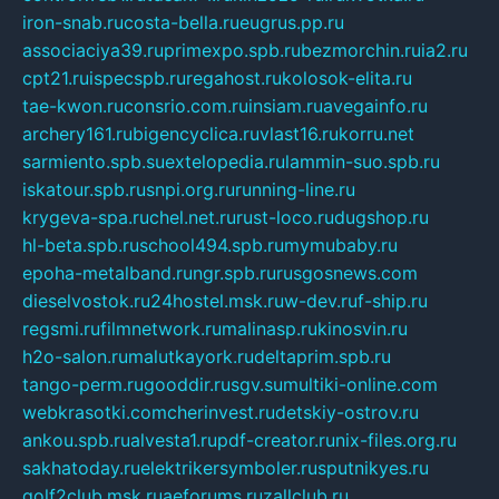
iron-snab.ru
costa-bella.ru
eugrus.pp.ru
associaciya39.ru
primexpo.spb.ru
bezmorchin.ru
ia2.ru
cpt21.ru
ispecspb.ru
regahost.ru
kolosok-elita.ru
tae-kwon.ru
consrio.com.ru
insiam.ru
avegainfo.ru
archery161.ru
bigencyclica.ru
vlast16.ru
korru.net
sarmiento.spb.su
extelopedia.ru
lammin-suo.spb.ru
iskatour.spb.ru
snpi.org.ru
running-line.ru
krygeva-spa.ru
chel.net.ru
rust-loco.ru
dugshop.ru
hl-beta.spb.ru
school494.spb.ru
mymubaby.ru
epoha-metalband.ru
ngr.spb.ru
rusgosnews.com
dieselvostok.ru
24hostel.msk.ru
w-dev.ru
f-ship.ru
regsmi.ru
filmnetwork.ru
malinasp.ru
kinosvin.ru
h2o-salon.ru
malutkayork.ru
deltaprim.spb.ru
tango-perm.ru
gooddir.ru
sgv.su
multiki-online.com
webkrasotki.com
cherinvest.ru
detskiy-ostrov.ru
ankou.spb.ru
alvesta1.ru
pdf-creator.ru
nix-files.org.ru
sakhatoday.ru
elektrikersymboler.ru
sputnikyes.ru
golf2club.msk.ru
aeforums.ru
zallclub.ru