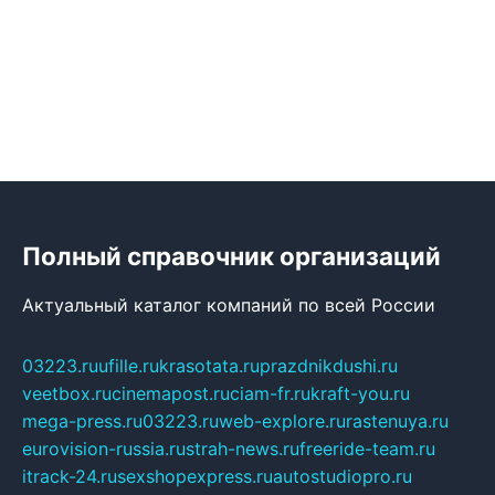
Полный справочник организаций
Актуальный каталог компаний по всей России
03223.ru
ufille.ru
krasotata.ru
prazdnikdushi.ru
veetbox.ru
cinemapost.ru
ciam-fr.ru
kraft-you.ru
mega-press.ru
03223.ru
web-explore.ru
rastenuya.ru
eurovision-russia.ru
strah-news.ru
freeride-team.ru
itrack-24.ru
sexshopexpress.ru
autostudiopro.ru