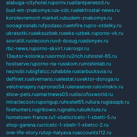
alabuga-cityhotel.ru
pornv.ru
atlantpereezd.ru
bud-em-znakomye.ru
a-cdc.ru
elektrostal-news.ru
korolevremont-market.ru
budem-znakomye.ru
oooagrosnab.ru
fpodaso.ru
emfire.ru
pro-otdelky.ru
ukrasotki.ru
seksuzbek.ru
seks-uzbek.ru
porno-vk.ru
sovratili.ru
olecoon.ru
vd-dosug.ru
adonyev.ru
rbc-news.ru
porno-skvirt.ru
krospr.ru
13autor-kolonka.ru
sormol.ru
2rich.ru
hostel-65.ru
hostserve.ru
porno-na-russkom.ru
mishinlab.ru
neznobi.ru
bigfatcc.ru
habble.ru
starbucksvia.ru
delfinet.ru
silvernano.ru
elestal.ru
vektor-doroga.ru
velotrenajery.ru
pronso54.ru
lenasever.ru
lovinskix.ru
show-pets.ru
smartnews03.ru
discofoxworld.ru
miraclecoon.ru
pongup.ru
hostel65.ru
liura.ru
glasspb.ru
firehunters.ru
gribowo.ru
gnalis.ru
bulkitula.ru
hometown-france.ru
1-xbeticricetc-1-xbetti-5.ru
shop-garena.ru
cricetc-1-xbetr-1-xbetcc-2.ru
one-life-story.ru
top-halyava.ru
accounts112.ru