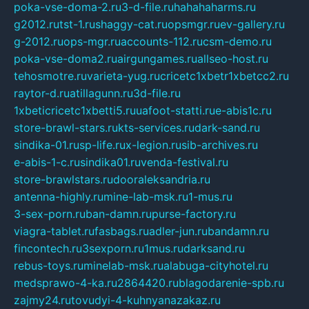
poka-vse-doma-2.ru
3-d-file.ru
hahahaharms.ru
g2012.ru
tst-1.ru
shaggy-cat.ru
opsmgr.ru
ev-gallery.ru
g-2012.ru
ops-mgr.ru
accounts-112.ru
csm-demo.ru
poka-vse-doma2.ru
airgungames.ru
allseo-host.ru
tehosmotre.ru
varieta-yug.ru
cricetc1xbetr1xbetcc2.ru
raytor-d.ru
atillagunn.ru
3d-file.ru
1xbeticricetc1xbetti5.ru
uafoot-statti.ru
e-abis1c.ru
store-brawl-stars.ru
kts-services.ru
dark-sand.ru
sindika-01.ru
sp-life.ru
x-legion.ru
sib-archives.ru
e-abis-1-c.ru
sindika01.ru
venda-festival.ru
store-brawlstars.ru
dooraleksandria.ru
antenna-highly.ru
mine-lab-msk.ru
1-mus.ru
3-sex-porn.ru
ban-damn.ru
purse-factory.ru
viagra-tablet.ru
fasbags.ru
adler-jun.ru
bandamn.ru
fincontech.ru
3sexporn.ru
1mus.ru
darksand.ru
rebus-toys.ru
minelab-msk.ru
alabuga-cityhotel.ru
medsprawo-4-ka.ru
2864420.ru
blagodarenie-spb.ru
zajmy24.ru
tovudyi-4-kuhnyanazakaz.ru