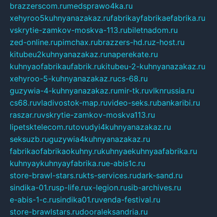
brazzerscom.ru
medsprawo4ka.ru
xehyroo5kuhnyanazakaz.ru
fabrikayfabrikaefabrika.ru
vskrytie-zamkov-moskva-113.ru
biletnadom.ru
zed-online.ru
pimchax.ru
brazzers-hd.ru
z-host.ru
kitubeu2kuhnyanazakaz.ru
naperekate.ru
kuhnyaofabrikaufabrik.ru
kitubeu-2-kuhnyanazakaz.ru
xehyroo-5-kuhnyanazakaz.ru
cs-68.ru
guzywia-4-kuhnyanazakaz.ru
mir-tk.ru
vlknrussia.ru
cs68.ru
vladivostok-map.ru
video-seks.ru
bankaribi.ru
raszar.ru
vskrytie-zamkov-moskva113.ru
lipetsktelecom.ru
tovudyi4kuhnyanazakaz.ru
seksuzb.ru
guzywia4kuhnyanazakaz.ru
fabrikaofabrikaokuhny.ru
kuhnyaekuhnyaafabrika.ru
kuhnyaykuhnyayfabrika.ru
e-abis1c.ru
store-brawl-stars.ru
kts-services.ru
dark-sand.ru
sindika-01.ru
sp-life.ru
x-legion.ru
sib-archives.ru
e-abis-1-c.ru
sindika01.ru
venda-festival.ru
store-brawlstars.ru
dooraleksandria.ru