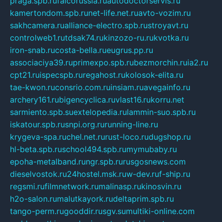
praga.spb.ru
falcorussia.ru
autodoctorservis.ru
kamertondom.spb.ru
net-life.net.ru
avto-vozim.ru
sakhcamera.ru
alliance-electro.spb.ru
stroyavt.ru
controlweb1.ru
tdsak74.ru
kinzozo-ru.ru
kvotka.ru
iron-snab.ru
costa-bella.ru
eugrus.pp.ru
associaciya39.ru
primexpo.spb.ru
bezmorchin.ru
ia2.ru
cpt21.ru
ispecspb.ru
regahost.ru
kolosok-elita.ru
tae-kwon.ru
consrio.com.ru
insiam.ru
avegainfo.ru
archery161.ru
bigencyclica.ru
vlast16.ru
korru.net
sarmiento.spb.su
extelopedia.ru
lammin-suo.spb.ru
iskatour.spb.ru
snpi.org.ru
running-line.ru
krygeva-spa.ru
chel.net.ru
rust-loco.ru
dugshop.ru
hl-beta.spb.ru
school494.spb.ru
mymubaby.ru
epoha-metalband.ru
ngr.spb.ru
rusgosnews.com
dieselvostok.ru
24hostel.msk.ru
w-dev.ru
f-ship.ru
regsmi.ru
filmnetwork.ru
malinasp.ru
kinosvin.ru
h2o-salon.ru
malutkayork.ru
deltaprim.spb.ru
tango-perm.ru
gooddir.ru
sgv.su
multiki-online.com