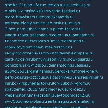
sindika-01.ru
sp-life.ru
x-legion.ru
sib-archives.ru
e-abis-1-c.ru
sindika01.ru
venda-festival.ru
store-brawlstars.ru
dooraleksandria.ru
antenna-highly.ru
mine-lab-msk.ru
1-mus.ru
3-sex-porn.ru
ban-damn.ru
purse-factory.ru
viagra-tablet.ru
fasbags.ru
adler-jun.ru
bandamn.ru
fincontech.ru
3sexporn.ru
1mus.ru
darksand.ru
rebus-toys.ru
minelab-msk.ru
rtdco.ru
seo-prodvizhenie-sajtov-stroitelnyh-kompanij.ru
card-voice.ru
rulonnyygazon177.ru
snow-guard.ru
domizbrusa-9x12spb.ru
demaholding.ru
aalse.ru
a380club.ru
argentinamia.ru
perkoka.ru
movie-one.ru
perk-oka.ru
g-octopus.ru
sibarchives.ru
andreislyusar.ru
naruto-x.ru
pursefactory.ru
tor-lyubov-i-grom.ru
spayderhed-2022.ru
movieone.ru
evro-dez.ru
webamator.ru
ma-absolut1.ru
avtopomosch27.ru
nv-750.ru
news-plain.ru
nertansaga.ru
delanalad.ru
dizfiles.ru
youtubefree.ru
aria-family.ru
roadli.ru