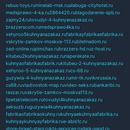
rebus-toys.ru
minelab-msk.ru
alabuga-cityhotel.ru
medsprawo-4-ka.ru
2864420.ru
blagodarenie-spb.ru
zajmy24.ru
tovudyi-4-kuhnyanazakaz.ru
brazzerscom.ru
medsprawo4ka.ru
xehyroo5kuhnyanazakaz.ru
fabrikayfabrikaefabrika.ru
vskrytie-zamkov-moskva-113.ru
biletnadom.ru
zed-online.ru
pimchax.ru
brazzers-hd.ru
z-host.ru
kitubeu2kuhnyanazakaz.ru
naperekate.ru
kuhnyaofabrikaufabrik.ru
kitubeu-2-kuhnyanazakaz.ru
xehyroo-5-kuhnyanazakaz.ru
cs-68.ru
guzywia-4-kuhnyanazakaz.ru
mir-tk.ru
vlknrussia.ru
cs68.ru
vladivostok-map.ru
video-seks.ru
bankaribi.ru
raszar.ru
vskrytie-zamkov-moskva113.ru
lipetsktelecom.ru
tovudyi4kuhnyanazakaz.ru
seksuzb.ru
guzywia4kuhnyanazakaz.ru
fabrikaofabrikaokuhny.ru
kuhnyaekuhnyaafabrika.ru
kuhnyaykuhnyayfabrika.ru
e-abis1c.ru
store-brawl-stars.ru
kts-services.ru
dark-sand.ru