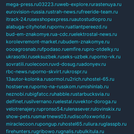
mega-press.ru
03223.ru
web-explore.ru
rastenuya.ru
eurovision-russia.ru
strah-news.ru
freeride-team.ru
itrack-24.ru
sexshopexpress.ru
autostudiopro.ru
alabuga-cityhotel.ru
pornv.ru
atlantpereezd.ru
bud-em-znakomye.ru
a-cdc.ru
elektrostal-news.ru
korolevremont-market.ru
budem-znakomye.ru
oooagrosnab.ru
fpodaso.ru
emfire.ru
pro-otdelky.ru
ukrasotki.ru
seksuzbek.ru
seks-uzbek.ru
porno-vk.ru
sovratili.ru
olecoon.ru
vd-dosug.ru
adonyev.ru
rbc-news.ru
porno-skvirt.ru
krospr.ru
13autor-kolonka.ru
sormol.ru
2rich.ru
hostel-65.ru
hostserve.ru
porno-na-russkom.ru
mishinlab.ru
neznobi.ru
bigfatcc.ru
habble.ru
starbucksvia.ru
delfinet.ru
silvernano.ru
elestal.ru
vektor-doroga.ru
velotrenajery.ru
pronso54.ru
lenasever.ru
lovinskix.ru
show-pets.ru
smartnews03.ru
discofoxworld.ru
miraclecoon.ru
pongup.ru
hostel65.ru
liura.ru
glasspb.ru
firehunters.ru
gribowo.ru
gnalis.ru
bulkitula.ru