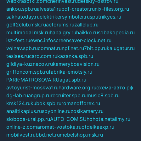
webkrasotki.com
cherinvest.ru
detskiy-ostrov.ru
ankou.spb.ru
alvesta1.ru
pdf-creator.ru
nix-files.org.ru
sakhatoday.ru
elektrikersymboler.ru
sputnikyes.ru
golf2club.msk.ru
aeforums.ru
zallclub.ru
multimodal.msk.ru
habaigry.ru
haikko.ru
sobakopedia.ru
isz-fest.ru
ewnc.info
screensaver-clock.net.ru
volnav.spb.ru
comnat.ru
npf.net.ru
7bit.pp.ru
kalugatur.ru
tesiaes.ru
card.com.ru
kazanka.spb.ru
gildiya-kuznecov.ru
kameryboavision.ru
griffoncom.spb.ru
fabrika-emotsiy.ru
PARK-MATROSOVA.RU
agat.spb.ru
avtoyurist-moskva1.ru
hardware.org.ru
схема-авто.рф
dg-lab.ru
angrup.ru
recruiter.spb.ru
music8.spb.ru
krsk124.ru
kubok.spb.ru
romanofforex.ru
analitikaplus.ru
spyonline.ru
zosikamery.ru
sloboda-ural.pp.ru
AUTO-COM.SU
hohota.net
alimy.ru
online-z.com
aromat-vostoka.ru
otdelkaexp.ru
mobilvest.ru
bbd.net.ru
mebelshop.msk.ru