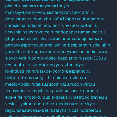
planeta-samara.ru
mysmartbuy.ru
matrasy-kemerovo.ru
ashanet.ru
trade-farm.ru
dotcustoms.ru
domizbrusa9x12spb.ru
autodamp.ru
narasimha.ru
djcommodities.ru
nv750.ru
x-ton.ru
newsplain.ru
cardvoice.ru
modopaper.ru
manunae.ru
gbget.ru
alfeihavsalnassr.ru
madoma.ru
tajuncos.ru
petrovkasports.ru
porno-online-besplatno.ru
splclub.ru
york-life.ru
doroga-expo.ru
ribery.ru
cleanmedicine.ru
slovar-ivrit.ru
porno-video-besplatno.ru
seks-365.ru
ovucontrol.ru
sloty-igrovyye-avtomaty.ru
ru-industriya.ru
russkoe-porno-besplatno.ru
belgorod-day.ru
digilith.ru
pichkurovlab.ru
medic-today.ru
taksu.ru
comp123.ru
don-ykt.ru
teensvoice.ru
imgsharing.ru
domashnee-porno.ru
eva-elfie.ru
foto-tur.ru
biz-doska.ru
metropoltravel.ru
veslo-i-yakor.ru
borodino-media.ru
rostotsky.ru
regionufa.ru
weiss-bet.ru
zaryna.ru
casinotablet.ru
universalia.ru
remont-mebeli-moscow.ru
termomur.ru