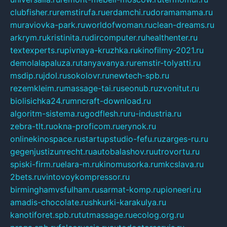
clubfisher.ru
remstirufa.ru
erdamchi.ru
doramamama.ru
muraviovka-park.ru
worldofwoman.ru
clean-dreams.ru
arkrym.ru
kristinita.ru
dircomputer.ru
healthenter.ru
textexperts.ru
pivnaya-kruzhka.ru
kinofilmy-2021.ru
demolalapaluza.ru
tanyavanya.ru
remstir-tolyatti.ru
msdip.ru
jdol.ru
sokolovr.ru
newtech-spb.ru
rezemkleim.ru
massage-tai.ru
seonub.ru
zvonitut.ru
biolisichka24.ru
mncraft-download.ru
algoritm-sistema.ru
godflesh.ru
ru-industria.ru
zebra-tlt.ru
okna-proficom.ru
erynok.ru
onlinekinospace.ru
startupstudio-fefu.ru
zarges-ru.ru
gegenjustizunrecht.ru
autobalashov.ru
utrovortu.ru
spiski-firm.ru
elara-m.ru
kinomusorka.ru
mkcslava.ru
2bets.ru
vintovoykompressor.ru
birminghamvsfulham.ru
sarmat-komp.ru
pioneeri.ru
amadis-chocolate.ru
shkurki-karakulya.ru
kanotiforet.spb.ru
tutmassage.ru
ecolog.org.ru