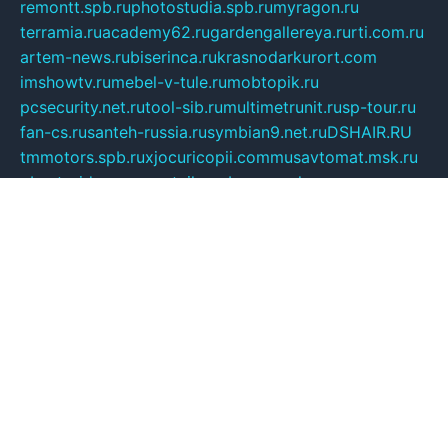
remontt.spb.ru
photostudia.spb.ru
myragon.ru
terramia.ru
academy62.ru
gardengallereya.ru
rti.com.ru
artem-news.ru
biserinca.ru
krasnodarkurort.com
imshowtv.ru
mebel-v-tule.ru
mobtopik.ru
pcsecurity.net.ru
tool-sib.ru
multimetrunit.ru
sp-tour.ru
fan-cs.ru
santeh-russia.ru
symbian9.net.ru
DSHAIR.RU
tmmotors.spb.ru
xjocuricopii.com
musavtomat.msk.ru
obustrojdom.ru
sovetcik.ru
ybaranovskaya.ru
ppknews.ru
cult-alshei.ru
JAPANRUSSIA.RU
proekciyamebel.ru
imper-finans.ru
rim.org.ru
glamourai.ru
brassminus.ru
zabor-pro.ru
ftn.pp.ru
dorogoe58.ru
laimengpacker.ru
kuzova-zapchasti.ru
sageerp.ru
taxodrom.ru
dsrazvitie.ru
hardcity.net.ru
ratinghomegames.ru
topservice25.ru
gubernyan.ru
gtglasslined.ru
ii4.ru
tssport.spb.ru
andorra24.com
blackwallstreet.ru
oboimos.ru
optim-doors.com.ru
ikuch.ru
nycr.org.ru
npa21.ru
vremya-ch.spb.ru
desert000.ru
ivtorgi.ru
ifiori.ru
catalog-statei.ru