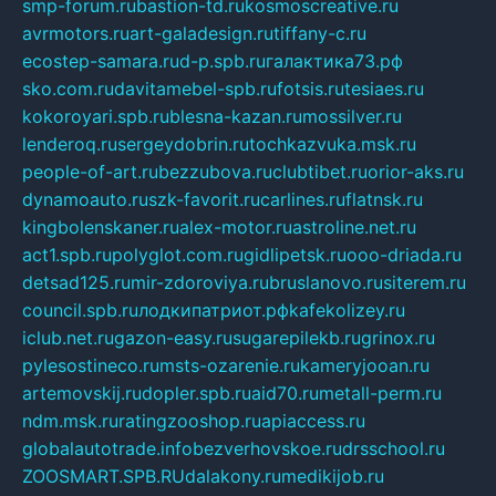
smp-forum.ru
bastion-td.ru
kosmoscreative.ru
avrmotors.ru
art-galadesign.ru
tiffany-c.ru
ecostep-samara.ru
d-p.spb.ru
галактика73.рф
sko.com.ru
davitamebel-spb.ru
fotsis.ru
tesiaes.ru
kokoroyari.spb.ru
blesna-kazan.ru
mossilver.ru
lenderoq.ru
sergeydobrin.ru
tochkazvuka.msk.ru
people-of-art.ru
bezzubova.ru
clubtibet.ru
orior-aks.ru
dynamoauto.ru
szk-favorit.ru
carlines.ru
flatnsk.ru
kingbolenskaner.ru
alex-motor.ru
astroline.net.ru
act1.spb.ru
polyglot.com.ru
gidlipetsk.ru
ooo-driada.ru
detsad125.ru
mir-zdoroviya.ru
bruslanovo.ru
siterem.ru
council.spb.ru
лодкипатриот.рф
kafekolizey.ru
iclub.net.ru
gazon-easy.ru
sugarepilekb.ru
grinox.ru
pylesostineco.ru
msts-ozarenie.ru
kameryjooan.ru
artemovskij.ru
dopler.spb.ru
aid70.ru
metall-perm.ru
ndm.msk.ru
ratingzooshop.ru
apiaccess.ru
globalautotrade.info
bezverhovskoe.ru
drsschool.ru
ZOOSMART.SPB.RU
dalakony.ru
medikijob.ru