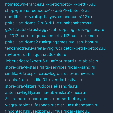
hometown-france.ru
1-xbeticricetc-1-xbetti-5.ru
shop-garena.ru
cricetc-1-xbetr-1-xbetcc-2.ru
one-life-story.ru
top-halyava.ru
accounts112.ru
poka-vse-doma-2.ru
3-d-file.ru
hahahaharms.ru
g2012.ru
tst-1.ru
shaggy-cat.ru
opsmgr.ru
ev-gallery.ru
g-2012.ru
ops-mgr.ru
accounts-112.ru
csm-demo.ru
poka-vse-doma2.ru
airgungames.ru
allseo-host.ru
tehosmotre.ru
varieta-yug.ru
cricetc1xbetr1xbetcc2.ru
raytor-d.ru
atillagunn.ru
3d-file.ru
1xbeticricetc1xbetti5.ru
uafoot-statti.ru
e-abis1c.ru
store-brawl-stars.ru
kts-services.ru
dark-sand.ru
sindika-01.ru
sp-life.ru
x-legion.ru
sib-archives.ru
e-abis-1-c.ru
sindika01.ru
venda-festival.ru
store-brawlstars.ru
dooraleksandria.ru
antenna-highly.ru
mine-lab-msk.ru
1-mus.ru
3-sex-porn.ru
ban-damn.ru
purse-factory.ru
viagra-tablet.ru
fasbags.ru
adler-jun.ru
bandamn.ru
fincontech.ru
3sexporn.ru
1mus.ru
darksand.ru