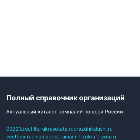
Полный справочник организаций
Актуальный каталог компаний по всей России
03223.ru
ufille.ru
krasotata.ru
prazdnikdushi.ru
veetbox.ru
cinemapost.ru
ciam-fr.ru
kraft-you.ru