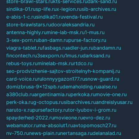
store-brawl-stars.ru
kts-services.ru
dark-sand.ru
sindika-01.ru
sp-life.ru
x-legion.ru
sib-archives.ru
e-abis-1-c.ru
sindika01.ru
venda-festival.ru
store-brawlstars.ru
dooraleksandria.ru
antenna-highly.ru
mine-lab-msk.ru
1-mus.ru
3-sex-porn.ru
ban-damn.ru
purse-factory.ru
viagra-tablet.ru
fasbags.ru
adler-jun.ru
bandamn.ru
fincontech.ru
3sexporn.ru
1mus.ru
darksand.ru
rebus-toys.ru
minelab-msk.ru
rtdco.ru
seo-prodvizhenie-sajtov-stroitelnyh-kompanij.ru
card-voice.ru
rulonnyygazon177.ru
snow-guard.ru
domizbrusa-9x12spb.ru
demaholding.ru
aalse.ru
a380club.ru
argentinamia.ru
perkoka.ru
movie-one.ru
perk-oka.ru
g-octopus.ru
sibarchives.ru
andreislyusar.ru
naruto-x.ru
pursefactory.ru
tor-lyubov-i-grom.ru
spayderhed-2022.ru
movieone.ru
evro-dez.ru
webamator.ru
ma-absolut1.ru
avtopomosch27.ru
nv-750.ru
news-plain.ru
nertansaga.ru
delanalad.ru