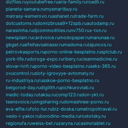
dizfiles.ru
youtubefree.ru
aria-family.ru
roadli.ru
planeta-samara.ru
mysmartbuy.ru
matrasy-kemerovo.ru
ashanet.ru
trade-farm.ru
dotcustoms.ru
domizbrusa9x12spb.ru
autodamp.ru
narasimha.ru
djcommodities.ru
nv750.ru
x-ton.ru
newsplain.ru
cardvoice.ru
modopaper.ru
manunae.ru
gbget.ru
alfeihavsalnassr.ru
madoma.ru
tajuncos.ru
petrovkasports.ru
porno-online-besplatno.ru
splclub.ru
york-life.ru
doroga-expo.ru
ribery.ru
cleanmedicine.ru
slovar-ivrit.ru
porno-video-besplatno.ru
seks-365.ru
ovucontrol.ru
sloty-igrovyye-avtomaty.ru
ru-industriya.ru
russkoe-porno-besplatno.ru
belgorod-day.ru
digilith.ru
pichkurovlab.ru
medic-today.ru
taksu.ru
comp123.ru
don-ykt.ru
teensvoice.ru
imgsharing.ru
domashnee-porno.ru
eva-elfie.ru
foto-tur.ru
biz-doska.ru
metropoltravel.ru
veslo-i-yakor.ru
borodino-media.ru
rostotsky.ru
regionufa.ru
weiss-bet.ru
zaryna.ru
casinotablet.ru