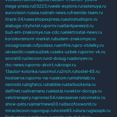
mega-press.ru
03223.ru
web-explore.ru
rastenuya.ru
eurovision-russia.ru
strah-news.ru
freeride-team.ru
itrack-24.ru
sexshopexpress.ru
autostudiopro.ru
alabuga-cityhotel.ru
pornv.ru
atlantpereezd.ru
bud-em-znakomye.ru
a-cdc.ru
elektrostal-news.ru
korolevremont-market.ru
budem-znakomye.ru
oooagrosnab.ru
fpodaso.ru
emfire.ru
pro-otdelky.ru
ukrasotki.ru
seksuzbek.ru
seks-uzbek.ru
porno-vk.ru
sovratili.ru
olecoon.ru
vd-dosug.ru
adonyev.ru
rbc-news.ru
porno-skvirt.ru
krospr.ru
13autor-kolonka.ru
sormol.ru
2rich.ru
hostel-65.ru
hostserve.ru
porno-na-russkom.ru
mishinlab.ru
neznobi.ru
bigfatcc.ru
habble.ru
starbucksvia.ru
delfinet.ru
silvernano.ru
elestal.ru
vektor-doroga.ru
velotrenajery.ru
pronso54.ru
lenasever.ru
lovinskix.ru
show-pets.ru
smartnews03.ru
discofoxworld.ru
miraclecoon.ru
pongup.ru
hostel65.ru
liura.ru
glasspb.ru
firehunters.ru
gribowo.ru
gnalis.ru
bulkitula.ru