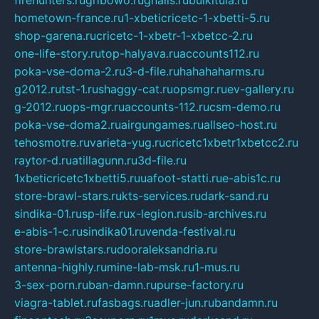
hometown-france.ru
1-xbeticricetc-1-xbetti-5.ru
shop-garena.ru
cricetc-1-xbetr-1-xbetcc-2.ru
one-life-story.ru
top-halyava.ru
accounts112.ru
poka-vse-doma-2.ru
3-d-file.ru
hahahaharms.ru
g2012.ru
tst-1.ru
shaggy-cat.ru
opsmgr.ru
ev-gallery.ru
g-2012.ru
ops-mgr.ru
accounts-112.ru
csm-demo.ru
poka-vse-doma2.ru
airgungames.ru
allseo-host.ru
tehosmotre.ru
varieta-yug.ru
cricetc1xbetr1xbetcc2.ru
raytor-d.ru
atillagunn.ru
3d-file.ru
1xbeticricetc1xbetti5.ru
uafoot-statti.ru
e-abis1c.ru
store-brawl-stars.ru
kts-services.ru
dark-sand.ru
sindika-01.ru
sp-life.ru
x-legion.ru
sib-archives.ru
e-abis-1-c.ru
sindika01.ru
venda-festival.ru
store-brawlstars.ru
dooraleksandria.ru
antenna-highly.ru
mine-lab-msk.ru
1-mus.ru
3-sex-porn.ru
ban-damn.ru
purse-factory.ru
viagra-tablet.ru
fasbags.ru
adler-jun.ru
bandamn.ru