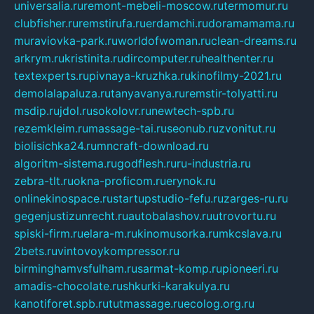
universalia.ru
remont-mebeli-moscow.ru
termomur.ru
clubfisher.ru
remstirufa.ru
erdamchi.ru
doramamama.ru
muraviovka-park.ru
worldofwoman.ru
clean-dreams.ru
arkrym.ru
kristinita.ru
dircomputer.ru
healthenter.ru
textexperts.ru
pivnaya-kruzhka.ru
kinofilmy-2021.ru
demolalapaluza.ru
tanyavanya.ru
remstir-tolyatti.ru
msdip.ru
jdol.ru
sokolovr.ru
newtech-spb.ru
rezemkleim.ru
massage-tai.ru
seonub.ru
zvonitut.ru
biolisichka24.ru
mncraft-download.ru
algoritm-sistema.ru
godflesh.ru
ru-industria.ru
zebra-tlt.ru
okna-proficom.ru
erynok.ru
onlinekinospace.ru
startupstudio-fefu.ru
zarges-ru.ru
gegenjustizunrecht.ru
autobalashov.ru
utrovortu.ru
spiski-firm.ru
elara-m.ru
kinomusorka.ru
mkcslava.ru
2bets.ru
vintovoykompressor.ru
birminghamvsfulham.ru
sarmat-komp.ru
pioneeri.ru
amadis-chocolate.ru
shkurki-karakulya.ru
kanotiforet.spb.ru
tutmassage.ru
ecolog.org.ru