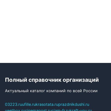
Полный справочник организаций
Актуальный каталог компаний по всей России
03223.ru
ufille.ru
krasotata.ru
prazdnikdushi.ru
veetbox.ru
cinemapost.ru
ciam-fr.ru
kraft-you.ru