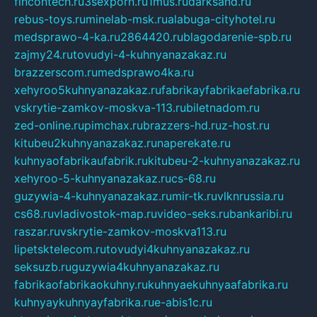
fincontech.ru
3sexporn.ru
1mus.ru
darksand.ru
rebus-toys.ru
minelab-msk.ru
alabuga-cityhotel.ru
medsprawo-4-ka.ru
2864420.ru
blagodarenie-spb.ru
zajmy24.ru
tovudyi-4-kuhnyanazakaz.ru
brazzerscom.ru
medsprawo4ka.ru
xehyroo5kuhnyanazakaz.ru
fabrikayfabrikaefabrika.ru
vskrytie-zamkov-moskva-113.ru
biletnadom.ru
zed-online.ru
pimchax.ru
brazzers-hd.ru
z-host.ru
kitubeu2kuhnyanazakaz.ru
naperekate.ru
kuhnyaofabrikaufabrik.ru
kitubeu-2-kuhnyanazakaz.ru
xehyroo-5-kuhnyanazakaz.ru
cs-68.ru
guzywia-4-kuhnyanazakaz.ru
mir-tk.ru
vlknrussia.ru
cs68.ru
vladivostok-map.ru
video-seks.ru
bankaribi.ru
raszar.ru
vskrytie-zamkov-moskva113.ru
lipetsktelecom.ru
tovudyi4kuhnyanazakaz.ru
seksuzb.ru
guzywia4kuhnyanazakaz.ru
fabrikaofabrikaokuhny.ru
kuhnyaekuhnyaafabrika.ru
kuhnyaykuhnyayfabrika.ru
e-abis1c.ru