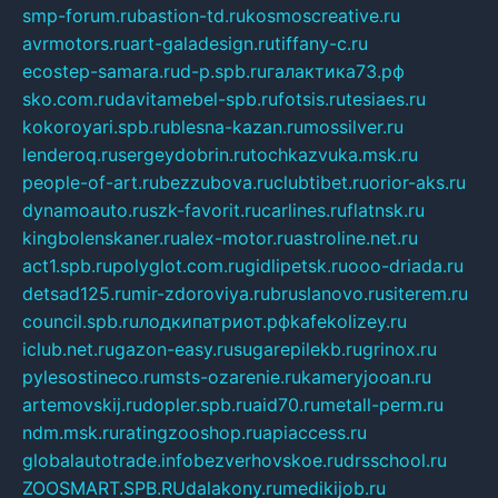
smp-forum.ru
bastion-td.ru
kosmoscreative.ru
avrmotors.ru
art-galadesign.ru
tiffany-c.ru
ecostep-samara.ru
d-p.spb.ru
галактика73.рф
sko.com.ru
davitamebel-spb.ru
fotsis.ru
tesiaes.ru
kokoroyari.spb.ru
blesna-kazan.ru
mossilver.ru
lenderoq.ru
sergeydobrin.ru
tochkazvuka.msk.ru
people-of-art.ru
bezzubova.ru
clubtibet.ru
orior-aks.ru
dynamoauto.ru
szk-favorit.ru
carlines.ru
flatnsk.ru
kingbolenskaner.ru
alex-motor.ru
astroline.net.ru
act1.spb.ru
polyglot.com.ru
gidlipetsk.ru
ooo-driada.ru
detsad125.ru
mir-zdoroviya.ru
bruslanovo.ru
siterem.ru
council.spb.ru
лодкипатриот.рф
kafekolizey.ru
iclub.net.ru
gazon-easy.ru
sugarepilekb.ru
grinox.ru
pylesostineco.ru
msts-ozarenie.ru
kameryjooan.ru
artemovskij.ru
dopler.spb.ru
aid70.ru
metall-perm.ru
ndm.msk.ru
ratingzooshop.ru
apiaccess.ru
globalautotrade.info
bezverhovskoe.ru
drsschool.ru
ZOOSMART.SPB.RU
dalakony.ru
medikijob.ru