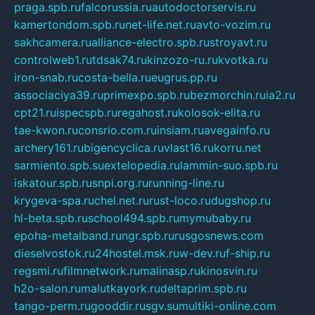
praga.spb.ru
falcorussia.ru
autodoctorservis.ru
kamertondom.spb.ru
net-life.net.ru
avto-vozim.ru
sakhcamera.ru
alliance-electro.spb.ru
stroyavt.ru
controlweb1.ru
tdsak74.ru
kinzozo-ru.ru
kvotka.ru
iron-snab.ru
costa-bella.ru
eugrus.pp.ru
associaciya39.ru
primexpo.spb.ru
bezmorchin.ru
ia2.ru
cpt21.ru
ispecspb.ru
regahost.ru
kolosok-elita.ru
tae-kwon.ru
consrio.com.ru
insiam.ru
avegainfo.ru
archery161.ru
bigencyclica.ru
vlast16.ru
korru.net
sarmiento.spb.su
extelopedia.ru
lammin-suo.spb.ru
iskatour.spb.ru
snpi.org.ru
running-line.ru
krygeva-spa.ru
chel.net.ru
rust-loco.ru
dugshop.ru
hl-beta.spb.ru
school494.spb.ru
mymubaby.ru
epoha-metalband.ru
ngr.spb.ru
rusgosnews.com
dieselvostok.ru
24hostel.msk.ru
w-dev.ru
f-ship.ru
regsmi.ru
filmnetwork.ru
malinasp.ru
kinosvin.ru
h2o-salon.ru
malutkayork.ru
deltaprim.spb.ru
tango-perm.ru
gooddir.ru
sgv.su
multiki-online.com