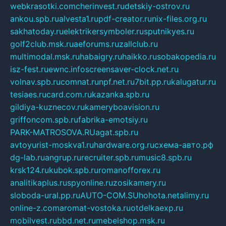
webkrasotki.com
cherinvest.ru
detskiy-ostrov.ru
ankou.spb.ru
alvesta1.ru
pdf-creator.ru
nix-files.org.ru
sakhatoday.ru
elektrikersymboler.ru
sputnikyes.ru
golf2club.msk.ru
aeforums.ru
zallclub.ru
multimodal.msk.ru
habaigry.ru
haikko.ru
sobakopedia.ru
isz-fest.ru
ewnc.info
screensaver-clock.net.ru
volnav.spb.ru
comnat.ru
npf.net.ru
7bit.pp.ru
kalugatur.ru
tesiaes.ru
card.com.ru
kazanka.spb.ru
gildiya-kuznecov.ru
kameryboavision.ru
griffoncom.spb.ru
fabrika-emotsiy.ru
PARK-MATROSOVA.RU
agat.spb.ru
avtoyurist-moskva1.ru
hardware.org.ru
схема-авто.рф
dg-lab.ru
angrup.ru
recruiter.spb.ru
music8.spb.ru
krsk124.ru
kubok.spb.ru
romanofforex.ru
analitikaplus.ru
spyonline.ru
zosikamery.ru
sloboda-ural.pp.ru
AUTO-COM.SU
hohota.net
alimy.ru
online-z.com
aromat-vostoka.ru
otdelkaexp.ru
mobilvest.ru
bbd.net.ru
mebelshop.msk.ru