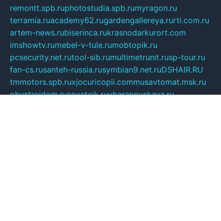
remontt.spb.ru
photostudia.spb.ru
myragon.ru
terramia.ru
academy62.ru
gardengallereya.ru
rti.com.ru
artem-news.ru
biserinca.ru
krasnodarkurort.com
imshowtv.ru
mebel-v-tule.ru
mobtopik.ru
pcsecurity.net.ru
tool-sib.ru
multimetrunit.ru
sp-tour.ru
fan-cs.ru
santeh-russia.ru
symbian9.net.ru
DSHAIR.RU
tmmotors.spb.ru
xjocuricopii.com
musavtomat.msk.ru
obustrojdom.ru
sovetcik.ru
ybaranovskaya.ru
ppknews.ru
cult-alshei.ru
JAPANRUSSIA.RU
proekciyamebel.ru
imper-finans.ru
rim.org.ru
glamourai.ru
brassminus.ru
zabor-pro.ru
ftn.pp.ru
dorogoe58.ru
laimengpacker.ru
kuzova-zapchasti.ru
sageerp.ru
taxodrom.ru
dsrazvitie.ru
hardcity.net.ru
ratinghomegames.ru
topservice25.ru
gubernyan.ru
gtglasslined.ru
ii4.ru
tssport.spb.ru
andorra24.com
blackwallstreet.ru
oboimos.ru
optim-doors.com.ru
ikuch.ru
nycr.org.ru
npa21.ru
vremya-ch.spb.ru
desert000.ru
ivtorgi.ru
ifiori.ru
catalog-statei.ru