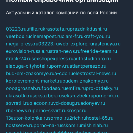
Актуальный каталог компаний по всей России
03223.ru
ufille.ru
krasotata.ru
prazdnikdushi.ru
veetbox.ru
cinemapost.ru
ciam-fr.ru
kraft-you.ru
mega-press.ru
03223.ru
web-explore.ru
rastenuya.ru
eurovision-russia.ru
strah-news.ru
freeride-team.ru
itrack-24.ru
sexshopexpress.ru
autostudiopro.ru
alabuga-cityhotel.ru
pornv.ru
atlantpereezd.ru
bud-em-znakomye.ru
a-cdc.ru
elektrostal-news.ru
korolevremont-market.ru
budem-znakomye.ru
oooagrosnab.ru
fpodaso.ru
emfire.ru
pro-otdelky.ru
ukrasotki.ru
seksuzbek.ru
seks-uzbek.ru
porno-vk.ru
sovratili.ru
olecoon.ru
vd-dosug.ru
adonyev.ru
rbc-news.ru
porno-skvirt.ru
krospr.ru
13autor-kolonka.ru
sormol.ru
2rich.ru
hostel-65.ru
hostserve.ru
porno-na-russkom.ru
mishinlab.ru
neznobi.ru
bigfatcc.ru
habble.ru
starbucksvia.ru