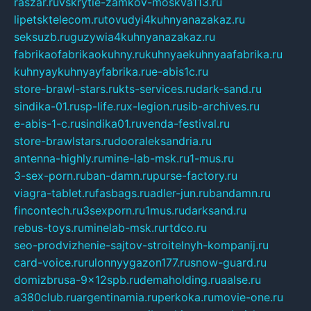
raszar.ru
vskrytie-zamkov-moskva113.ru
lipetsktelecom.ru
tovudyi4kuhnyanazakaz.ru
seksuzb.ru
guzywia4kuhnyanazakaz.ru
fabrikaofabrikaokuhny.ru
kuhnyaekuhnyaafabrika.ru
kuhnyaykuhnyayfabrika.ru
e-abis1c.ru
store-brawl-stars.ru
kts-services.ru
dark-sand.ru
sindika-01.ru
sp-life.ru
x-legion.ru
sib-archives.ru
e-abis-1-c.ru
sindika01.ru
venda-festival.ru
store-brawlstars.ru
dooraleksandria.ru
antenna-highly.ru
mine-lab-msk.ru
1-mus.ru
3-sex-porn.ru
ban-damn.ru
purse-factory.ru
viagra-tablet.ru
fasbags.ru
adler-jun.ru
bandamn.ru
fincontech.ru
3sexporn.ru
1mus.ru
darksand.ru
rebus-toys.ru
minelab-msk.ru
rtdco.ru
seo-prodvizhenie-sajtov-stroitelnyh-kompanij.ru
card-voice.ru
rulonnyygazon177.ru
snow-guard.ru
domizbrusa-9x12spb.ru
demaholding.ru
aalse.ru
a380club.ru
argentinamia.ru
perkoka.ru
movie-one.ru