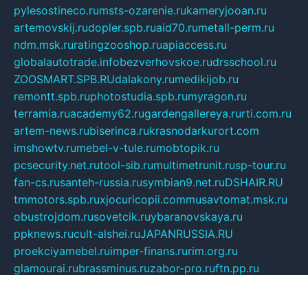
pylesostineco.ru
msts-ozarenie.ru
kameryjooan.ru
artemovskij.ru
dopler.spb.ru
aid70.ru
metall-perm.ru
ndm.msk.ru
ratingzooshop.ru
apiaccess.ru
globalautotrade.info
bezverhovskoe.ru
drsschool.ru
ZOOSMART.SPB.RU
dalakony.ru
medikijob.ru
remontt.spb.ru
photostudia.spb.ru
myragon.ru
terramia.ru
academy62.ru
gardengallereya.ru
rti.com.ru
artem-news.ru
biserinca.ru
krasnodarkurort.com
imshowtv.ru
mebel-v-tule.ru
mobtopik.ru
pcsecurity.net.ru
tool-sib.ru
multimetrunit.ru
sp-tour.ru
fan-cs.ru
santeh-russia.ru
symbian9.net.ru
DSHAIR.RU
tmmotors.spb.ru
xjocuricopii.com
musavtomat.msk.ru
obustrojdom.ru
sovetcik.ru
ybaranovskaya.ru
ppknews.ru
cult-alshei.ru
JAPANRUSSIA.RU
proekciyamebel.ru
imper-finans.ru
rim.org.ru
glamourai.ru
brassminus.ru
zabor-pro.ru
ftn.pp.ru
dorogoe58.ru
laimengpacker.ru
kuzova-zapchasti.ru
sageerp.ru
taxodrom.ru
dsrazvitie.ru
hardcity.net.ru