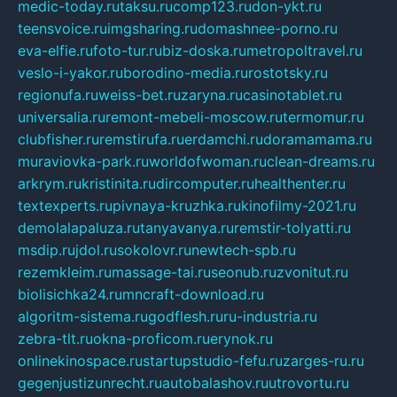
medic-today.ru
taksu.ru
comp123.ru
don-ykt.ru
teensvoice.ru
imgsharing.ru
domashnee-porno.ru
eva-elfie.ru
foto-tur.ru
biz-doska.ru
metropoltravel.ru
veslo-i-yakor.ru
borodino-media.ru
rostotsky.ru
regionufa.ru
weiss-bet.ru
zaryna.ru
casinotablet.ru
universalia.ru
remont-mebeli-moscow.ru
termomur.ru
clubfisher.ru
remstirufa.ru
erdamchi.ru
doramamama.ru
muraviovka-park.ru
worldofwoman.ru
clean-dreams.ru
arkrym.ru
kristinita.ru
dircomputer.ru
healthenter.ru
textexperts.ru
pivnaya-kruzhka.ru
kinofilmy-2021.ru
demolalapaluza.ru
tanyavanya.ru
remstir-tolyatti.ru
msdip.ru
jdol.ru
sokolovr.ru
newtech-spb.ru
rezemkleim.ru
massage-tai.ru
seonub.ru
zvonitut.ru
biolisichka24.ru
mncraft-download.ru
algoritm-sistema.ru
godflesh.ru
ru-industria.ru
zebra-tlt.ru
okna-proficom.ru
erynok.ru
onlinekinospace.ru
startupstudio-fefu.ru
zarges-ru.ru
gegenjustizunrecht.ru
autobalashov.ru
utrovortu.ru