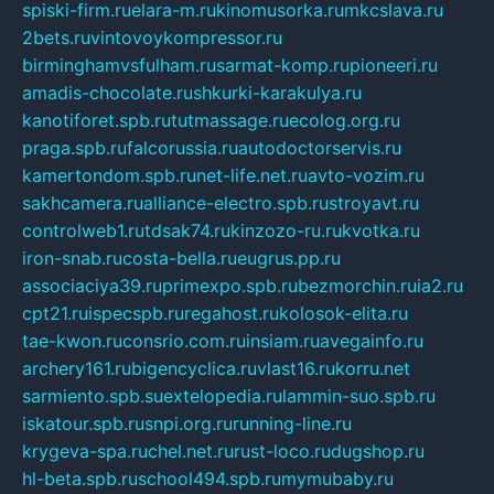
spiski-firm.ru
elara-m.ru
kinomusorka.ru
mkcslava.ru
2bets.ru
vintovoykompressor.ru
birminghamvsfulham.ru
sarmat-komp.ru
pioneeri.ru
amadis-chocolate.ru
shkurki-karakulya.ru
kanotiforet.spb.ru
tutmassage.ru
ecolog.org.ru
praga.spb.ru
falcorussia.ru
autodoctorservis.ru
kamertondom.spb.ru
net-life.net.ru
avto-vozim.ru
sakhcamera.ru
alliance-electro.spb.ru
stroyavt.ru
controlweb1.ru
tdsak74.ru
kinzozo-ru.ru
kvotka.ru
iron-snab.ru
costa-bella.ru
eugrus.pp.ru
associaciya39.ru
primexpo.spb.ru
bezmorchin.ru
ia2.ru
cpt21.ru
ispecspb.ru
regahost.ru
kolosok-elita.ru
tae-kwon.ru
consrio.com.ru
insiam.ru
avegainfo.ru
archery161.ru
bigencyclica.ru
vlast16.ru
korru.net
sarmiento.spb.su
extelopedia.ru
lammin-suo.spb.ru
iskatour.spb.ru
snpi.org.ru
running-line.ru
krygeva-spa.ru
chel.net.ru
rust-loco.ru
dugshop.ru
hl-beta.spb.ru
school494.spb.ru
mymubaby.ru