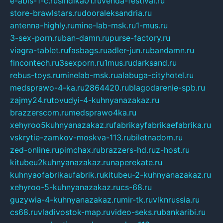
e-abis-1-c.ru
sindika01.ru
venda-festival.ru
store-brawlstars.ru
dooraleksandria.ru
antenna-highly.ru
mine-lab-msk.ru
1-mus.ru
3-sex-porn.ru
ban-damn.ru
purse-factory.ru
viagra-tablet.ru
fasbags.ru
adler-jun.ru
bandamn.ru
fincontech.ru
3sexporn.ru
1mus.ru
darksand.ru
rebus-toys.ru
minelab-msk.ru
alabuga-cityhotel.ru
medsprawo-4-ka.ru
2864420.ru
blagodarenie-spb.ru
zajmy24.ru
tovudyi-4-kuhnyanazakaz.ru
brazzerscom.ru
medsprawo4ka.ru
xehyroo5kuhnyanazakaz.ru
fabrikayfabrikaefabrika.ru
vskrytie-zamkov-moskva-113.ru
biletnadom.ru
zed-online.ru
pimchax.ru
brazzers-hd.ru
z-host.ru
kitubeu2kuhnyanazakaz.ru
naperekate.ru
kuhnyaofabrikaufabrik.ru
kitubeu-2-kuhnyanazakaz.ru
xehyroo-5-kuhnyanazakaz.ru
cs-68.ru
guzywia-4-kuhnyanazakaz.ru
mir-tk.ru
vlknrussia.ru
cs68.ru
vladivostok-map.ru
video-seks.ru
bankaribi.ru