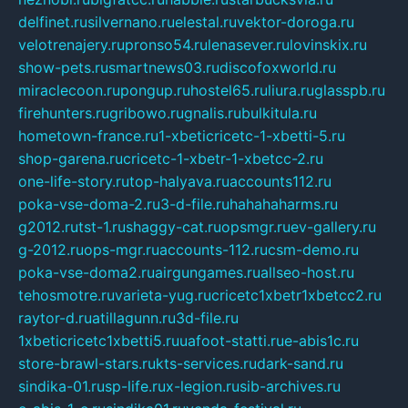
delfinet.ru
silvernano.ru
elestal.ru
vektor-doroga.ru
velotrenajery.ru
pronso54.ru
lenasever.ru
lovinskix.ru
show-pets.ru
smartnews03.ru
discofoxworld.ru
miraclecoon.ru
pongup.ru
hostel65.ru
liura.ru
glasspb.ru
firehunters.ru
gribowo.ru
gnalis.ru
bulkitula.ru
hometown-france.ru
1-xbeticricetc-1-xbetti-5.ru
shop-garena.ru
cricetc-1-xbetr-1-xbetcc-2.ru
one-life-story.ru
top-halyava.ru
accounts112.ru
poka-vse-doma-2.ru
3-d-file.ru
hahahaharms.ru
g2012.ru
tst-1.ru
shaggy-cat.ru
opsmgr.ru
ev-gallery.ru
g-2012.ru
ops-mgr.ru
accounts-112.ru
csm-demo.ru
poka-vse-doma2.ru
airgungames.ru
allseo-host.ru
tehosmotre.ru
varieta-yug.ru
cricetc1xbetr1xbetcc2.ru
raytor-d.ru
atillagunn.ru
3d-file.ru
1xbeticricetc1xbetti5.ru
uafoot-statti.ru
e-abis1c.ru
store-brawl-stars.ru
kts-services.ru
dark-sand.ru
sindika-01.ru
sp-life.ru
x-legion.ru
sib-archives.ru