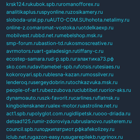
krsk124.ru
kubok.spb.ru
romanofforex.ru
analitikaplus.ru
spyonline.ru
zosikamery.ru
sloboda-ural.pp.ru
AUTO-COM.SU
hohota.net
alimy.ru
online-z.com
aromat-vostoka.ru
otdelkaexp.ru
mobilvest.ru
bbd.net.ru
mebelshop.msk.ru
smp-forum.ru
bastion-td.ru
kosmoscreative.ru
avrmotors.ru
art-galadesign.ru
tiffany-c.ru
ecostep-samara.ru
d-p.spb.ru
галактика73.рф
sko.com.ru
davitamebel-spb.ru
fotsis.ru
tesiaes.ru
kokoroyari.spb.ru
blesna-kazan.ru
mossilver.ru
lenderoq.ru
sergeydobrin.ru
tochkazvuka.msk.ru
people-of-art.ru
bezzubova.ru
clubtibet.ru
orior-aks.ru
dynamoauto.ru
szk-favorit.ru
carlines.ru
flatnsk.ru
kingbolenskaner.ru
alex-motor.ru
astroline.net.ru
act1.spb.ru
polyglot.com.ru
gidlipetsk.ru
ooo-driada.ru
detsad125.ru
mir-zdoroviya.ru
bruslanovo.ru
siterem.ru
council.spb.ru
лодкипатриот.рф
kafekolizey.ru
iclub.net.ru
gazon-easy.ru
sugarepilekb.ru
grinox.ru