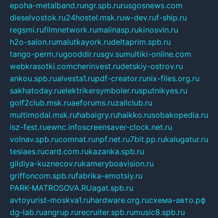
epoha-metalband.ru
ngr.spb.ru
rusgosnews.com
dieselvostok.ru
24hostel.msk.ru
w-dev.ru
f-ship.ru
regsmi.ru
filmnetwork.ru
malinasp.ru
kinosvin.ru
h2o-salon.ru
malutkayork.ru
deltaprim.spb.ru
tango-perm.ru
gooddir.ru
sgv.su
multiki-online.com
webkrasotki.com
cherinvest.ru
detskiy-ostrov.ru
ankou.spb.ru
alvesta1.ru
pdf-creator.ru
nix-files.org.ru
sakhatoday.ru
elektrikersymboler.ru
sputnikyes.ru
golf2club.msk.ru
aeforums.ru
zallclub.ru
multimodal.msk.ru
habaigry.ru
haikko.ru
sobakopedia.ru
isz-fest.ru
ewnc.info
screensaver-clock.net.ru
volnav.spb.ru
comnat.ru
npf.net.ru
7bit.pp.ru
kalugatur.ru
tesiaes.ru
card.com.ru
kazanka.spb.ru
gildiya-kuznecov.ru
kameryboavision.ru
griffoncom.spb.ru
fabrika-emotsiy.ru
PARK-MATROSOVA.RU
agat.spb.ru
avtoyurist-moskva1.ru
hardware.org.ru
схема-авто.рф
dg-lab.ru
angrup.ru
recruiter.spb.ru
music8.spb.ru