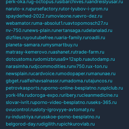
perk-oka.ru
g-octopus.ru
sibarchives.ru
andreislyusar.ru
naruto-x.ru
pursefactory.ru
tor-lyubov-i-grom.ru
spayderhed-2022.ru
movieone.ru
evro-dez.ru
webamator.ru
ma-absolut1.ru
avtopomosch27.ru
nv-750.ru
news-plain.ru
nertansaga.ru
delanalad.ru
dizfiles.ru
youtubefree.ru
aria-family.ru
roadli.ru
planeta-samara.ru
mysmartbuy.ru
matrasy-kemerovo.ru
ashanet.ru
trade-farm.ru
dotcustoms.ru
domizbrusa9x12spb.ru
autodamp.ru
narasimha.ru
djcommodities.ru
nv750.ru
x-ton.ru
newsplain.ru
cardvoice.ru
modopaper.ru
manunae.ru
gbget.ru
alfeihavsalnassr.ru
madoma.ru
tajuncos.ru
petrovkasports.ru
porno-online-besplatno.ru
splclub.ru
york-life.ru
doroga-expo.ru
ribery.ru
cleanmedicine.ru
slovar-ivrit.ru
porno-video-besplatno.ru
seks-365.ru
ovucontrol.ru
sloty-igrovyye-avtomaty.ru
ru-industriya.ru
russkoe-porno-besplatno.ru
belgorod-day.ru
digilith.ru
pichkurovlab.ru