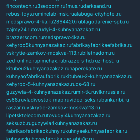
fincontech.ru
3sexporn.ru
1mus.ru
darksand.ru
rebus-toys.ru
minelab-msk.ru
alabuga-cityhotel.ru
medsprawo-4-ka.ru
2864420.ru
blagodarenie-spb.ru
zajmy24.ru
tovudyi-4-kuhnyanazakaz.ru
brazzerscom.ru
medsprawo4ka.ru
xehyroo5kuhnyanazakaz.ru
fabrikayfabrikaefabrika.ru
vskrytie-zamkov-moskva-113.ru
biletnadom.ru
zed-online.ru
pimchax.ru
brazzers-hd.ru
z-host.ru
kitubeu2kuhnyanazakaz.ru
naperekate.ru
kuhnyaofabrikaufabrik.ru
kitubeu-2-kuhnyanazakaz.ru
xehyroo-5-kuhnyanazakaz.ru
cs-68.ru
guzywia-4-kuhnyanazakaz.ru
mir-tk.ru
vlknrussia.ru
cs68.ru
vladivostok-map.ru
video-seks.ru
bankaribi.ru
raszar.ru
vskrytie-zamkov-moskva113.ru
lipetsktelecom.ru
tovudyi4kuhnyanazakaz.ru
seksuzb.ru
guzywia4kuhnyanazakaz.ru
fabrikaofabrikaokuhny.ru
kuhnyaekuhnyaafabrika.ru
kuhnyaykuhnyayfabrika.ru
e-abis1c.ru