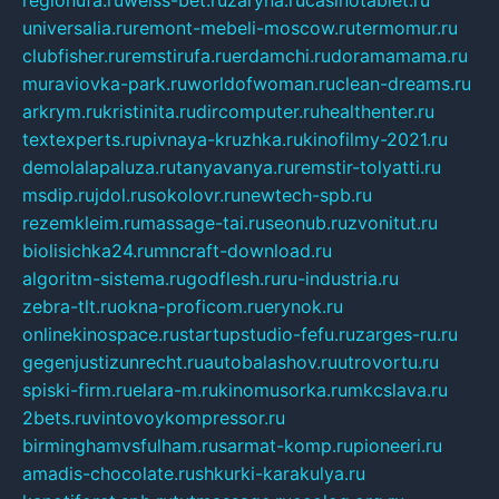
regionufa.ru
weiss-bet.ru
zaryna.ru
casinotablet.ru
universalia.ru
remont-mebeli-moscow.ru
termomur.ru
clubfisher.ru
remstirufa.ru
erdamchi.ru
doramamama.ru
muraviovka-park.ru
worldofwoman.ru
clean-dreams.ru
arkrym.ru
kristinita.ru
dircomputer.ru
healthenter.ru
textexperts.ru
pivnaya-kruzhka.ru
kinofilmy-2021.ru
demolalapaluza.ru
tanyavanya.ru
remstir-tolyatti.ru
msdip.ru
jdol.ru
sokolovr.ru
newtech-spb.ru
rezemkleim.ru
massage-tai.ru
seonub.ru
zvonitut.ru
biolisichka24.ru
mncraft-download.ru
algoritm-sistema.ru
godflesh.ru
ru-industria.ru
zebra-tlt.ru
okna-proficom.ru
erynok.ru
onlinekinospace.ru
startupstudio-fefu.ru
zarges-ru.ru
gegenjustizunrecht.ru
autobalashov.ru
utrovortu.ru
spiski-firm.ru
elara-m.ru
kinomusorka.ru
mkcslava.ru
2bets.ru
vintovoykompressor.ru
birminghamvsfulham.ru
sarmat-komp.ru
pioneeri.ru
amadis-chocolate.ru
shkurki-karakulya.ru