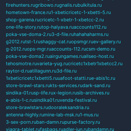
firehunters.ru
gribowo.ru
gnalis.ru
bulkitula.ru
hometown-france.ru
1-xbeticricetc-1-xbetti-5.ru
shop-garena.ru
cricetc-1-xbetr-1-xbetcc-2.ru
one-life-story.ru
top-halyava.ru
accounts112.ru
poka-vse-doma-2.ru
3-d-file.ru
hahahaharms.ru
g2012.ru
tst-1.ru
shaggy-cat.ru
opsmgr.ru
ev-gallery.ru
g-2012.ru
ops-mgr.ru
accounts-112.ru
csm-demo.ru
poka-vse-doma2.ru
airgungames.ru
allseo-host.ru
tehosmotre.ru
varieta-yug.ru
cricetc1xbetr1xbetcc2.ru
raytor-d.ru
atillagunn.ru
3d-file.ru
1xbeticricetc1xbetti5.ru
uafoot-statti.ru
e-abis1c.ru
store-brawl-stars.ru
kts-services.ru
dark-sand.ru
sindika-01.ru
sp-life.ru
x-legion.ru
sib-archives.ru
e-abis-1-c.ru
sindika01.ru
venda-festival.ru
store-brawlstars.ru
dooraleksandria.ru
antenna-highly.ru
mine-lab-msk.ru
1-mus.ru
3-sex-porn.ru
ban-damn.ru
purse-factory.ru
viagra-tablet.ru
fasbags.ru
adler-jun.ru
bandamn.ru