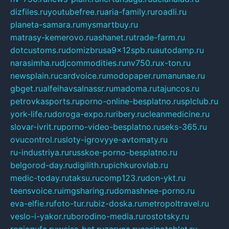
dizfiles.ru
youtubefree.ru
aria-family.ru
roadli.ru
planeta-samara.ru
mysmartbuy.ru
matrasy-kemerovo.ru
ashanet.ru
trade-farm.ru
dotcustoms.ru
domizbrusa9x12spb.ru
autodamp.ru
narasimha.ru
djcommodities.ru
nv750.ru
x-ton.ru
newsplain.ru
cardvoice.ru
modopaper.ru
manunae.ru
gbget.ru
alfeihavsalnassr.ru
madoma.ru
tajuncos.ru
petrovkasports.ru
porno-online-besplatno.ru
splclub.ru
york-life.ru
doroga-expo.ru
ribery.ru
cleanmedicine.ru
slovar-ivrit.ru
porno-video-besplatno.ru
seks-365.ru
ovucontrol.ru
sloty-igrovyye-avtomaty.ru
ru-industriya.ru
russkoe-porno-besplatno.ru
belgorod-day.ru
digilith.ru
pichkurovlab.ru
medic-today.ru
taksu.ru
comp123.ru
don-ykt.ru
teensvoice.ru
imgsharing.ru
domashnee-porno.ru
eva-elfie.ru
foto-tur.ru
biz-doska.ru
metropoltravel.ru
veslo-i-yakor.ru
borodino-media.ru
rostotsky.ru