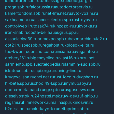
kanotiforet.spb.ru
tutmassage.ru
ecolog.org.ru
praga.spb.ru
falcorussia.ru
autodoctorservis.ru
kamertondom.spb.ru
net-life.net.ru
avto-vozim.ru
sakhcamera.ru
alliance-electro.spb.ru
stroyavt.ru
controlweb1.ru
tdsak74.ru
kinzozo-ru.ru
kvotka.ru
iron-snab.ru
costa-bella.ru
eugrus.pp.ru
associaciya39.ru
primexpo.spb.ru
bezmorchin.ru
ia2.ru
cpt21.ru
ispecspb.ru
regahost.ru
kolosok-elita.ru
tae-kwon.ru
consrio.com.ru
insiam.ru
avegainfo.ru
archery161.ru
bigencyclica.ru
vlast16.ru
korru.net
sarmiento.spb.su
extelopedia.ru
lammin-suo.spb.ru
iskatour.spb.ru
snpi.org.ru
running-line.ru
krygeva-spa.ru
chel.net.ru
rust-loco.ru
dugshop.ru
hl-beta.spb.ru
school494.spb.ru
mymubaby.ru
epoha-metalband.ru
ngr.spb.ru
rusgosnews.com
dieselvostok.ru
24hostel.msk.ru
w-dev.ru
f-ship.ru
regsmi.ru
filmnetwork.ru
malinasp.ru
kinosvin.ru
h2o-salon.ru
malutkayork.ru
deltaprim.spb.ru