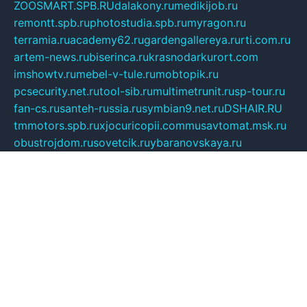
ZOOSMART.SPB.RU
dalakony.ru
medikijob.ru
remontt.spb.ru
photostudia.spb.ru
myragon.ru
terramia.ru
academy62.ru
gardengallereya.ru
rti.com.ru
artem-news.ru
biserinca.ru
krasnodarkurort.com
imshowtv.ru
mebel-v-tule.ru
mobtopik.ru
pcsecurity.net.ru
tool-sib.ru
multimetrunit.ru
sp-tour.ru
fan-cs.ru
santeh-russia.ru
symbian9.net.ru
DSHAIR.RU
tmmotors.spb.ru
xjocuricopii.com
musavtomat.msk.ru
obustrojdom.ru
sovetcik.ru
ybaranovskaya.ru
ppknews.ru
cult-alshei.ru
JAPANRUSSIA.RU
proekciyamebel.ru
imper-finans.ru
rim.org.ru
glamourai.ru
brassminus.ru
zabor-pro.ru
ftn.pp.ru
dorogoe58.ru
laimengpacker.ru
kuzova-zapchasti.ru
sageerp.ru
taxodrom.ru
dsrazvitie.ru
hardcity.net.ru
ratinghomegames.ru
topservice25.ru
gubernyan.ru
gtglasslined.ru
ii4.ru
tssport.spb.ru
andorra24.com
blackwallstreet.ru
oboimos.ru
optim-doors.com.ru
ikuch.ru
nycr.org.ru
npa21.ru
vremya-ch.spb.ru