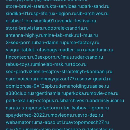
store-brawl-stars.ru
kts-services.ru
dark-sand.ru
sindika-01.ru
sp-life.ru
x-legion.ru
sib-archives.ru
e-abis-1-c.ru
sindika01.ru
venda-festival.ru
store-brawlstars.ru
dooraleksandria.ru
antenna-highly.ru
mine-lab-msk.ru
1-mus.ru
3-sex-porn.ru
ban-damn.ru
purse-factory.ru
viagra-tablet.ru
fasbags.ru
adler-jun.ru
bandamn.ru
fincontech.ru
3sexporn.ru
1mus.ru
darksand.ru
rebus-toys.ru
minelab-msk.ru
rtdco.ru
seo-prodvizhenie-sajtov-stroitelnyh-kompanij.ru
card-voice.ru
rulonnyygazon177.ru
snow-guard.ru
domizbrusa-9x12spb.ru
demaholding.ru
aalse.ru
a380club.ru
argentinamia.ru
perkoka.ru
movie-one.ru
perk-oka.ru
g-octopus.ru
sibarchives.ru
andreislyusar.ru
naruto-x.ru
pursefactory.ru
tor-lyubov-i-grom.ru
spayderhed-2022.ru
movieone.ru
evro-dez.ru
webamator.ru
ma-absolut1.ru
avtopomosch27.ru
nv-750.ru
news-plain.ru
nertansaga.ru
delanalad.ru