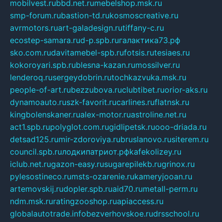
mobilvest.ru
bbd.net.ru
mebelshop.msk.ru
smp-forum.ru
bastion-td.ru
kosmoscreative.ru
avrmotors.ru
art-galadesign.ru
tiffany-c.ru
ecostep-samara.ru
d-p.spb.ru
галактика73.рф
sko.com.ru
davitamebel-spb.ru
fotsis.ru
tesiaes.ru
kokoroyari.spb.ru
blesna-kazan.ru
mossilver.ru
lenderoq.ru
sergeydobrin.ru
tochkazvuka.msk.ru
people-of-art.ru
bezzubova.ru
clubtibet.ru
orior-aks.ru
dynamoauto.ru
szk-favorit.ru
carlines.ru
flatnsk.ru
kingbolenskaner.ru
alex-motor.ru
astroline.net.ru
act1.spb.ru
polyglot.com.ru
gidlipetsk.ru
ooo-driada.ru
detsad125.ru
mir-zdoroviya.ru
bruslanovo.ru
siterem.ru
council.spb.ru
лодкипатриот.рф
kafekolizey.ru
iclub.net.ru
gazon-easy.ru
sugarepilekb.ru
grinox.ru
pylesostineco.ru
msts-ozarenie.ru
kameryjooan.ru
artemovskij.ru
dopler.spb.ru
aid70.ru
metall-perm.ru
ndm.msk.ru
ratingzooshop.ru
apiaccess.ru
globalautotrade.info
bezverhovskoe.ru
drsschool.ru