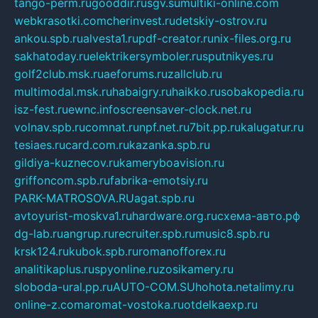
tango-perm.ru
gooddir.ru
sgv.su
multiki-online.com
webkrasotki.com
cherinvest.ru
detskiy-ostrov.ru
ankou.spb.ru
alvesta1.ru
pdf-creator.ru
nix-files.org.ru
sakhatoday.ru
elektrikersymboler.ru
sputnikyes.ru
golf2club.msk.ru
aeforums.ru
zallclub.ru
multimodal.msk.ru
habaigry.ru
haikko.ru
sobakopedia.ru
isz-fest.ru
ewnc.info
screensaver-clock.net.ru
volnav.spb.ru
comnat.ru
npf.net.ru
7bit.pp.ru
kalugatur.ru
tesiaes.ru
card.com.ru
kazanka.spb.ru
gildiya-kuznecov.ru
kameryboavision.ru
griffoncom.spb.ru
fabrika-emotsiy.ru
PARK-MATROSOVA.RU
agat.spb.ru
avtoyurist-moskva1.ru
hardware.org.ru
схема-авто.рф
dg-lab.ru
angrup.ru
recruiter.spb.ru
music8.spb.ru
krsk124.ru
kubok.spb.ru
romanofforex.ru
analitikaplus.ru
spyonline.ru
zosikamery.ru
sloboda-ural.pp.ru
AUTO-COM.SU
hohota.net
alimy.ru
online-z.com
aromat-vostoka.ru
otdelkaexp.ru