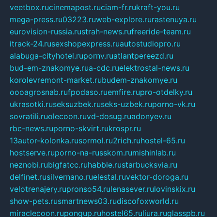
veetbox.ru
cinemapost.ru
ciam-fr.ru
kraft-you.ru
mega-press.ru
03223.ru
web-explore.ru
rastenuya.ru
eurovision-russia.ru
strah-news.ru
freeride-team.ru
itrack-24.ru
sexshopexpress.ru
autostudiopro.ru
alabuga-cityhotel.ru
pornv.ru
atlantpereezd.ru
bud-em-znakomye.ru
a-cdc.ru
elektrostal-news.ru
korolevremont-market.ru
budem-znakomye.ru
oooagrosnab.ru
fpodaso.ru
emfire.ru
pro-otdelky.ru
ukrasotki.ru
seksuzbek.ru
seks-uzbek.ru
porno-vk.ru
sovratili.ru
olecoon.ru
vd-dosug.ru
adonyev.ru
rbc-news.ru
porno-skvirt.ru
krospr.ru
13autor-kolonka.ru
sormol.ru
2rich.ru
hostel-65.ru
hostserve.ru
porno-na-russkom.ru
mishinlab.ru
neznobi.ru
bigfatcc.ru
habble.ru
starbucksvia.ru
delfinet.ru
silvernano.ru
elestal.ru
vektor-doroga.ru
velotrenajery.ru
pronso54.ru
lenasever.ru
lovinskix.ru
show-pets.ru
smartnews03.ru
discofoxworld.ru
miraclecoon.ru
pongup.ru
hostel65.ru
liura.ru
glasspb.ru