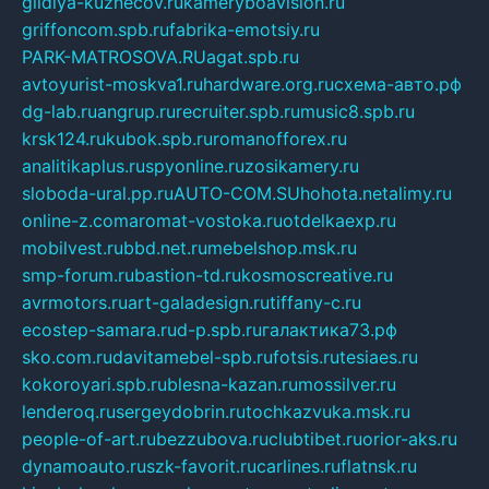
gildiya-kuznecov.ru
kameryboavision.ru
griffoncom.spb.ru
fabrika-emotsiy.ru
PARK-MATROSOVA.RU
agat.spb.ru
avtoyurist-moskva1.ru
hardware.org.ru
схема-авто.рф
dg-lab.ru
angrup.ru
recruiter.spb.ru
music8.spb.ru
krsk124.ru
kubok.spb.ru
romanofforex.ru
analitikaplus.ru
spyonline.ru
zosikamery.ru
sloboda-ural.pp.ru
AUTO-COM.SU
hohota.net
alimy.ru
online-z.com
aromat-vostoka.ru
otdelkaexp.ru
mobilvest.ru
bbd.net.ru
mebelshop.msk.ru
smp-forum.ru
bastion-td.ru
kosmoscreative.ru
avrmotors.ru
art-galadesign.ru
tiffany-c.ru
ecostep-samara.ru
d-p.spb.ru
галактика73.рф
sko.com.ru
davitamebel-spb.ru
fotsis.ru
tesiaes.ru
kokoroyari.spb.ru
blesna-kazan.ru
mossilver.ru
lenderoq.ru
sergeydobrin.ru
tochkazvuka.msk.ru
people-of-art.ru
bezzubova.ru
clubtibet.ru
orior-aks.ru
dynamoauto.ru
szk-favorit.ru
carlines.ru
flatnsk.ru