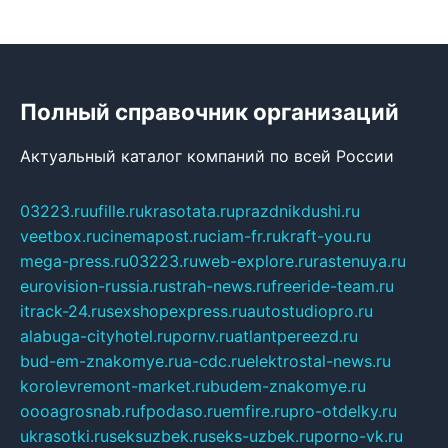
Полный справочник организаций
Актуальный каталог компаний по всей России
03223.ru
ufille.ru
krasotata.ru
prazdnikdushi.ru
veetbox.ru
cinemapost.ru
ciam-fr.ru
kraft-you.ru
mega-press.ru
03223.ru
web-explore.ru
rastenuya.ru
eurovision-russia.ru
strah-news.ru
freeride-team.ru
itrack-24.ru
sexshopexpress.ru
autostudiopro.ru
alabuga-cityhotel.ru
pornv.ru
atlantpereezd.ru
bud-em-znakomye.ru
a-cdc.ru
elektrostal-news.ru
korolevremont-market.ru
budem-znakomye.ru
oooagrosnab.ru
fpodaso.ru
emfire.ru
pro-otdelky.ru
ukrasotki.ru
seksuzbek.ru
seks-uzbek.ru
porno-vk.ru