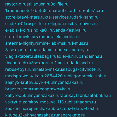
raytor-d.ru
atillagunn.ru
3d-file.ru
1xbeticricetc1xbetti5.ru
uafoot-statti.ru
e-abis1c.ru
store-brawl-stars.ru
kts-services.ru
dark-sand.ru
sindika-01.ru
sp-life.ru
x-legion.ru
sib-archives.ru
e-abis-1-c.ru
sindika01.ru
venda-festival.ru
store-brawlstars.ru
dooraleksandria.ru
antenna-highly.ru
mine-lab-msk.ru
1-mus.ru
3-sex-porn.ru
ban-damn.ru
purse-factory.ru
viagra-tablet.ru
fasbags.ru
adler-jun.ru
bandamn.ru
fincontech.ru
3sexporn.ru
1mus.ru
darksand.ru
rebus-toys.ru
minelab-msk.ru
alabuga-cityhotel.ru
medsprawo-4-ka.ru
2864420.ru
blagodarenie-spb.ru
zajmy24.ru
tovudyi-4-kuhnyanazakaz.ru
brazzerscom.ru
medsprawo4ka.ru
xehyroo5kuhnyanazakaz.ru
fabrikayfabrikaefabrika.ru
vskrytie-zamkov-moskva-113.ru
biletnadom.ru
zed-online.ru
pimchax.ru
brazzers-hd.ru
z-host.ru
kitubeu2kuhnyanazakaz.ru
naperekate.ru