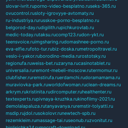
slovar-ivrit.ru
porno-video-besplatno.ru
seks-365.ru
ovucontrol.ru
sloty-igrovyye-avtomaty.ru
ru-industriya.ru
russkoe-porno-besplatno.ru
belgorod-day.ru
digilith.ru
pichkurovlab.ru
medic-today.ru
taksu.ru
comp123.ru
don-ykt.ru
teensvoice.ru
imgsharing.ru
domashnee-porno.ru
eva-elfie.ru
foto-tur.ru
biz-doska.ru
metropoltravel.ru
veslo-i-yakor.ru
borodino-media.ru
rostotsky.ru
regionufa.ru
weiss-bet.ru
zaryna.ru
casinotablet.ru
universalia.ru
remont-mebeli-moscow.ru
termomur.ru
clubfisher.ru
remstirufa.ru
erdamchi.ru
doramamama.ru
muraviovka-park.ru
worldofwoman.ru
clean-dreams.ru
arkrym.ru
kristinita.ru
dircomputer.ru
healthenter.ru
textexperts.ru
pivnaya-kruzhka.ru
kinofilmy-2021.ru
demolalapaluza.ru
tanyavanya.ru
remstir-tolyatti.ru
msdip.ru
jdol.ru
sokolovr.ru
newtech-spb.ru
rezemkleim.ru
massage-tai.ru
seonub.ru
zvonitut.ru
biolisichka24.ru
mncraft-download.ru