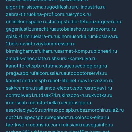
algoritm-sistema.ru
godflesh.ru
ru-industria.ru
zebra-tlt.ru
okna-proficom.ru
erynok.ru
onlinekinospace.ru
startupstudio-fefu.ru
zarges-ru.ru
gegenjustizunrecht.ru
autobalashov.ru
utrovortu.ru
spiski-firm.ru
elara-m.ru
kinomusorka.ru
mkcslava.ru
2bets.ru
vintovoykompressor.ru
birminghamvsfulham.ru
sarmat-komp.ru
pioneeri.ru
amadis-chocolate.ru
shkurki-karakulya.ru
kanotiforet.spb.ru
tutmassage.ru
ecolog.org.ru
praga.spb.ru
falcorussia.ru
autodoctorservis.ru
kamertondom.spb.ru
net-life.net.ru
avto-vozim.ru
sakhcamera.ru
alliance-electro.spb.ru
stroyavt.ru
controlweb1.ru
tdsak74.ru
kinzozo-ru.ru
kvotka.ru
iron-snab.ru
costa-bella.ru
eugrus.pp.ru
associaciya39.ru
primexpo.spb.ru
bezmorchin.ru
ia2.ru
cpt21.ru
ispecspb.ru
regahost.ru
kolosok-elita.ru
tae-kwon.ru
consrio.com.ru
insiam.ru
avegainfo.ru
archery161.ru
bigencyclica.ru
vlast16.ru
korru.net