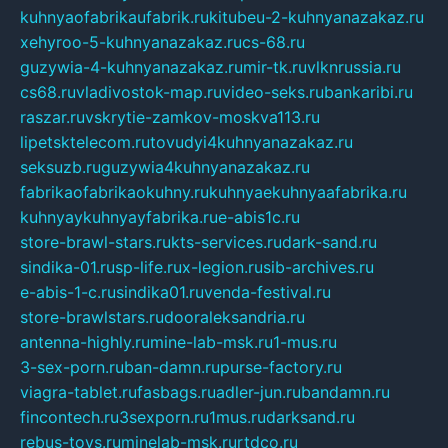
kuhnyaofabrikaufabrik.ru
kitubeu-2-kuhnyanazakaz.ru
xehyroo-5-kuhnyanazakaz.ru
cs-68.ru
guzywia-4-kuhnyanazakaz.ru
mir-tk.ru
vlknrussia.ru
cs68.ru
vladivostok-map.ru
video-seks.ru
bankaribi.ru
raszar.ru
vskrytie-zamkov-moskva113.ru
lipetsktelecom.ru
tovudyi4kuhnyanazakaz.ru
seksuzb.ru
guzywia4kuhnyanazakaz.ru
fabrikaofabrikaokuhny.ru
kuhnyaekuhnyaafabrika.ru
kuhnyaykuhnyayfabrika.ru
e-abis1c.ru
store-brawl-stars.ru
kts-services.ru
dark-sand.ru
sindika-01.ru
sp-life.ru
x-legion.ru
sib-archives.ru
e-abis-1-c.ru
sindika01.ru
venda-festival.ru
store-brawlstars.ru
dooraleksandria.ru
antenna-highly.ru
mine-lab-msk.ru
1-mus.ru
3-sex-porn.ru
ban-damn.ru
purse-factory.ru
viagra-tablet.ru
fasbags.ru
adler-jun.ru
bandamn.ru
fincontech.ru
3sexporn.ru
1mus.ru
darksand.ru
rebus-toys.ru
minelab-msk.ru
rtdco.ru