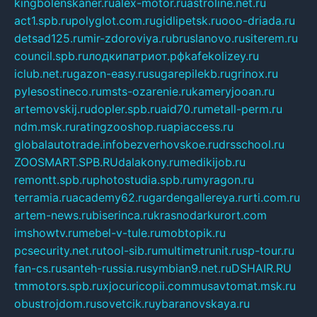
kingbolenskaner.ru
alex-motor.ru
astroline.net.ru
act1.spb.ru
polyglot.com.ru
gidlipetsk.ru
ooo-driada.ru
detsad125.ru
mir-zdoroviya.ru
bruslanovo.ru
siterem.ru
council.spb.ru
лодкипатриот.рф
kafekolizey.ru
iclub.net.ru
gazon-easy.ru
sugarepilekb.ru
grinox.ru
pylesostineco.ru
msts-ozarenie.ru
kameryjooan.ru
artemovskij.ru
dopler.spb.ru
aid70.ru
metall-perm.ru
ndm.msk.ru
ratingzooshop.ru
apiaccess.ru
globalautotrade.info
bezverhovskoe.ru
drsschool.ru
ZOOSMART.SPB.RU
dalakony.ru
medikijob.ru
remontt.spb.ru
photostudia.spb.ru
myragon.ru
terramia.ru
academy62.ru
gardengallereya.ru
rti.com.ru
artem-news.ru
biserinca.ru
krasnodarkurort.com
imshowtv.ru
mebel-v-tule.ru
mobtopik.ru
pcsecurity.net.ru
tool-sib.ru
multimetrunit.ru
sp-tour.ru
fan-cs.ru
santeh-russia.ru
symbian9.net.ru
DSHAIR.RU
tmmotors.spb.ru
xjocuricopii.com
musavtomat.msk.ru
obustrojdom.ru
sovetcik.ru
ybaranovskaya.ru