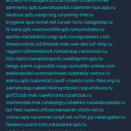
sarmiento.spb.su
extelopedia.ru
lammin-suo.spb.ru
iskatour.spb.ru
snpi.org.ru
running-line.ru
krygeva-spa.ru
chel.net.ru
rust-loco.ru
dugshop.ru
hl-beta.spb.ru
school494.spb.ru
mymubaby.ru
epoha-metalband.ru
ngr.spb.ru
rusgosnews.com
dieselvostok.ru
24hostel.msk.ru
w-dev.ru
f-ship.ru
regsmi.ru
filmnetwork.ru
malinasp.ru
kinosvin.ru
h2o-salon.ru
malutkayork.ru
deltaprim.spb.ru
tango-perm.ru
gooddir.ru
sgv.su
multiki-online.com
webkrasotki.com
cherinvest.ru
detskiy-ostrov.ru
ankou.spb.ru
alvesta1.ru
pdf-creator.ru
nix-files.org.ru
sakhatoday.ru
elektrikersymboler.ru
sputnikyes.ru
golf2club.msk.ru
aeforums.ru
zallclub.ru
multimodal.msk.ru
habaigry.ru
haikko.ru
sobakopedia.ru
isz-fest.ru
ewnc.info
screensaver-clock.net.ru
volnav.spb.ru
comnat.ru
npf.net.ru
7bit.pp.ru
kalugatur.ru
tesiaes.ru
card.com.ru
kazanka.spb.ru