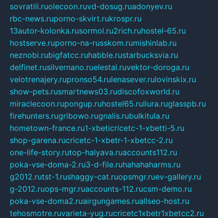
sovratili.ru
olecoon.ru
vd-dosug.ru
adonyev.ru
rbc-news.ru
porno-skvirt.ru
krospr.ru
13autor-kolonka.ru
sormol.ru
2rich.ru
hostel-65.ru
hostserve.ru
porno-na-russkom.ru
mishinlab.ru
neznobi.ru
bigfatcc.ru
habble.ru
starbucksvia.ru
delfinet.ru
silvernano.ru
elestal.ru
vektor-doroga.ru
velotrenajery.ru
pronso54.ru
lenasever.ru
lovinskix.ru
show-pets.ru
smartnews03.ru
discofoxworld.ru
miraclecoon.ru
pongup.ru
hostel65.ru
liura.ru
glasspb.ru
firehunters.ru
gribowo.ru
gnalis.ru
bulkitula.ru
hometown-france.ru
1-xbeticricetc-1-xbetti-5.ru
shop-garena.ru
cricetc-1-xbetr-1-xbetcc-2.ru
one-life-story.ru
top-halyava.ru
accounts112.ru
poka-vse-doma-2.ru
3-d-file.ru
hahahaharms.ru
g2012.ru
tst-1.ru
shaggy-cat.ru
opsmgr.ru
ev-gallery.ru
g-2012.ru
ops-mgr.ru
accounts-112.ru
csm-demo.ru
poka-vse-doma2.ru
airgungames.ru
allseo-host.ru
tehosmotre.ru
varieta-yug.ru
cricetc1xbetr1xbetcc2.ru