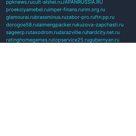
ppknews.ru
cult-alshei.ru
JAPANRUSSIA.RU
proekciyamebel.ru
imper-finans.ru
rim.org.ru
glamourai.ru
brassminus.ru
zabor-pro.ru
ftn.pp.ru
dorogoe58.ru
laimengpacker.ru
kuzova-zapchasti.ru
sageerp.ru
taxodrom.ru
dsrazvitie.ru
hardcity.net.ru
ratinghomegames.ru
topservice25.ru
gubernyan.ru
gtglasslined.ru
ii4.ru
tssport.spb.ru
andorra24.com
blackwallstreet.ru
oboimos.ru
optim-doors.com.ru
ikuch.ru
nycr.org.ru
npa21.ru
vremya-ch.spb.ru
desert000.ru
ivtorgi.ru
ifiori.ru
catalog-statei.ru
dcv.org.ru
spetsmaster174.ru
ipkameryhiseeu.ru
dum26.ru
ruspol.spb.ru
fr-opendp.ru
kam-solnyshko.ru
cheyenne-arapaho.ru
sevzapmetal.spb.ru
ted-lapidus.spb.ru
parasite-eliminator.ru
sigma-complete.ru
modernworld.ru
dama-moda.ru
eholot-group.ru
sk-nvkz.ru
DRONGOLD.RU
democratia2.ru
i-farmer.ru
mass-sport.org
jablonex.spb.ru
bookmess.ru
linkword.ru