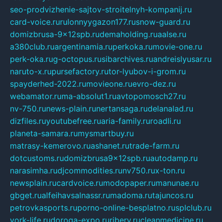
seo-prodvizhenie-sajtov-stroitelnyh-kompanij.ru
card-voice.ru
rulonnyygazon177.ru
snow-guard.ru
domizbrusa-9x12spb.ru
demaholding.ru
aalse.ru
a380club.ru
argentinamia.ru
perkoka.ru
movie-one.ru
perk-oka.ru
g-octopus.ru
sibarchives.ru
andreislyusar.ru
naruto-x.ru
pursefactory.ru
tor-lyubov-i-grom.ru
spayderhed-2022.ru
movieone.ru
evro-dez.ru
webamator.ru
ma-absolut1.ru
avtopomosch27.ru
nv-750.ru
news-plain.ru
nertansaga.ru
delanalad.ru
dizfiles.ru
youtubefree.ru
aria-family.ru
roadli.ru
planeta-samara.ru
mysmartbuy.ru
matrasy-kemerovo.ru
ashanet.ru
trade-farm.ru
dotcustoms.ru
domizbrusa9x12spb.ru
autodamp.ru
narasimha.ru
djcommodities.ru
nv750.ru
x-ton.ru
newsplain.ru
cardvoice.ru
modopaper.ru
manunae.ru
gbget.ru
alfeihavsalnassr.ru
madoma.ru
tajuncos.ru
petrovkasports.ru
porno-online-besplatno.ru
splclub.ru
york-life.ru
doroga-expo.ru
ribery.ru
cleanmedicine.ru