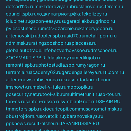
detsad125.ru
mir-zdoroviya.ru
bruslanovo.ru
siterem.ru
council.spb.ru
лодкипатриот.рф
kafekolizey.ru
iclub.net.ru
gazon-easy.ru
sugarepilekb.ru
grinox.ru
pylesostineco.ru
msts-ozarenie.ru
kameryjooan.ru
artemovskij.ru
dopler.spb.ru
aid70.ru
metall-perm.ru
ndm.msk.ru
ratingzooshop.ru
apiaccess.ru
globalautotrade.info
bezverhovskoe.ru
drsschool.ru
ZOOSMART.SPB.RU
dalakony.ru
medikijob.ru
remontt.spb.ru
photostudia.spb.ru
myragon.ru
terramia.ru
academy62.ru
gardengallereya.ru
rti.com.ru
artem-news.ru
biserinca.ru
krasnodarkurort.com
imshowtv.ru
mebel-v-tule.ru
mobtopik.ru
pcsecurity.net.ru
tool-sib.ru
multimetrunit.ru
sp-tour.ru
fan-cs.ru
santeh-russia.ru
symbian9.net.ru
DSHAIR.RU
tmmotors.spb.ru
xjocuricopii.com
musavtomat.msk.ru
obustrojdom.ru
sovetcik.ru
ybaranovskaya.ru
ppknews.ru
cult-alshei.ru
JAPANRUSSIA.RU
proekciyamebel.ru
imper-finans.ru
rim.org.ru