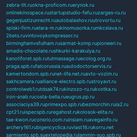
zebra-tlt.ru
okna-proficom.ru
erynok.ru
onlinekinospace.ru
startupstudio-fefu.ru
zarges-ru.ru
gegenjustizunrecht.ru
autobalashov.ru
utrovortu.ru
spiski-firm.ru
elara-m.ru
kinomusorka.ru
mkcslava.ru
2bets.ru
vintovoykompressor.ru
birminghamvsfulham.ru
sarmat-komp.ru
pioneeri.ru
amadis-chocolate.ru
shkurki-karakulya.ru
kanotiforet.spb.ru
tutmassage.ru
ecolog.org.ru
praga.spb.ru
falcorussia.ru
autodoctorservis.ru
kamertondom.spb.ru
net-life.net.ru
avto-vozim.ru
sakhcamera.ru
alliance-electro.spb.ru
stroyavt.ru
controlweb1.ru
tdsak74.ru
kinzozo-ru.ru
kvotka.ru
iron-snab.ru
costa-bella.ru
eugrus.pp.ru
associaciya39.ru
primexpo.spb.ru
bezmorchin.ru
ia2.ru
cpt21.ru
ispecspb.ru
regahost.ru
kolosok-elita.ru
tae-kwon.ru
consrio.com.ru
insiam.ru
avegainfo.ru
archery161.ru
bigencyclica.ru
vlast16.ru
korru.net
sarmiento.spb.su
extelopedia.ru
lammin-suo.spb.ru