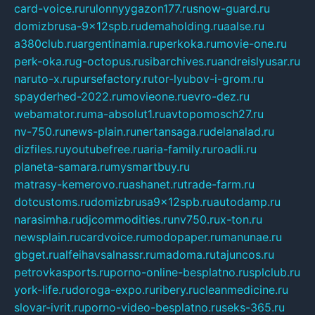
card-voice.ru
rulonnyygazon177.ru
snow-guard.ru
domizbrusa-9x12spb.ru
demaholding.ru
aalse.ru
a380club.ru
argentinamia.ru
perkoka.ru
movie-one.ru
perk-oka.ru
g-octopus.ru
sibarchives.ru
andreislyusar.ru
naruto-x.ru
pursefactory.ru
tor-lyubov-i-grom.ru
spayderhed-2022.ru
movieone.ru
evro-dez.ru
webamator.ru
ma-absolut1.ru
avtopomosch27.ru
nv-750.ru
news-plain.ru
nertansaga.ru
delanalad.ru
dizfiles.ru
youtubefree.ru
aria-family.ru
roadli.ru
planeta-samara.ru
mysmartbuy.ru
matrasy-kemerovo.ru
ashanet.ru
trade-farm.ru
dotcustoms.ru
domizbrusa9x12spb.ru
autodamp.ru
narasimha.ru
djcommodities.ru
nv750.ru
x-ton.ru
newsplain.ru
cardvoice.ru
modopaper.ru
manunae.ru
gbget.ru
alfeihavsalnassr.ru
madoma.ru
tajuncos.ru
petrovkasports.ru
porno-online-besplatno.ru
splclub.ru
york-life.ru
doroga-expo.ru
ribery.ru
cleanmedicine.ru
slovar-ivrit.ru
porno-video-besplatno.ru
seks-365.ru