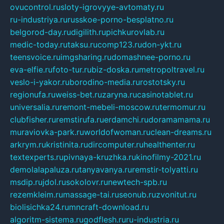
ovucontrol.ru
sloty-igrovyye-avtomaty.ru
ru-industriya.ru
russkoe-porno-besplatno.ru
belgorod-day.ru
digilith.ru
pichkurovlab.ru
medic-today.ru
taksu.ru
comp123.ru
don-ykt.ru
teensvoice.ru
imgsharing.ru
domashnee-porno.ru
eva-elfie.ru
foto-tur.ru
biz-doska.ru
metropoltravel.ru
veslo-i-yakor.ru
borodino-media.ru
rostotsky.ru
regionufa.ru
weiss-bet.ru
zaryna.ru
casinotablet.ru
universalia.ru
remont-mebeli-moscow.ru
termomur.ru
clubfisher.ru
remstirufa.ru
erdamchi.ru
doramamama.ru
muraviovka-park.ru
worldofwoman.ru
clean-dreams.ru
arkrym.ru
kristinita.ru
dircomputer.ru
healthenter.ru
textexperts.ru
pivnaya-kruzhka.ru
kinofilmy-2021.ru
demolalapaluza.ru
tanyavanya.ru
remstir-tolyatti.ru
msdip.ru
jdol.ru
sokolovr.ru
newtech-spb.ru
rezemkleim.ru
massage-tai.ru
seonub.ru
zvonitut.ru
biolisichka24.ru
mncraft-download.ru
algoritm-sistema.ru
godflesh.ru
ru-industria.ru