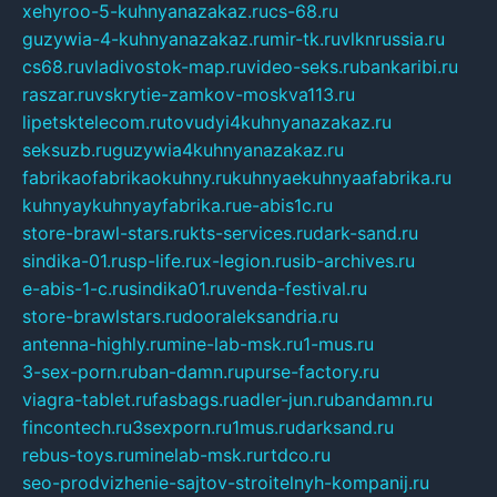
xehyroo-5-kuhnyanazakaz.ru
cs-68.ru
guzywia-4-kuhnyanazakaz.ru
mir-tk.ru
vlknrussia.ru
cs68.ru
vladivostok-map.ru
video-seks.ru
bankaribi.ru
raszar.ru
vskrytie-zamkov-moskva113.ru
lipetsktelecom.ru
tovudyi4kuhnyanazakaz.ru
seksuzb.ru
guzywia4kuhnyanazakaz.ru
fabrikaofabrikaokuhny.ru
kuhnyaekuhnyaafabrika.ru
kuhnyaykuhnyayfabrika.ru
e-abis1c.ru
store-brawl-stars.ru
kts-services.ru
dark-sand.ru
sindika-01.ru
sp-life.ru
x-legion.ru
sib-archives.ru
e-abis-1-c.ru
sindika01.ru
venda-festival.ru
store-brawlstars.ru
dooraleksandria.ru
antenna-highly.ru
mine-lab-msk.ru
1-mus.ru
3-sex-porn.ru
ban-damn.ru
purse-factory.ru
viagra-tablet.ru
fasbags.ru
adler-jun.ru
bandamn.ru
fincontech.ru
3sexporn.ru
1mus.ru
darksand.ru
rebus-toys.ru
minelab-msk.ru
rtdco.ru
seo-prodvizhenie-sajtov-stroitelnyh-kompanij.ru