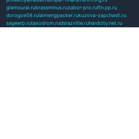
glamourai.ru
brassminus.ru
zabor-pro.ru
ftn.pp.ru
dorogoe58.ru
laimengpacker.ru
kuzova-zapchasti.ru
sageerp.ru
taxodrom.ru
dsrazvitie.ru
hardcity.net.ru
ratinghomegames.ru
topservice25.ru
gubernyan.ru
gtglasslined.ru
ii4.ru
tssport.spb.ru
andorra24.com
blackwallstreet.ru
oboimos.ru
optim-doors.com.ru
ikuch.ru
nycr.org.ru
npa21.ru
vremya-ch.spb.ru
desert000.ru
ivtorgi.ru
ifiori.ru
catalog-statei.ru
dcv.org.ru
spetsmaster174.ru
ipkameryhiseeu.ru
dum26.ru
ruspol.spb.ru
fr-opendp.ru
kam-solnyshko.ru
cheyenne-arapaho.ru
sevzapmetal.spb.ru
ted-lapidus.spb.ru
parasite-eliminator.ru
sigma-complete.ru
modernworld.ru
dama-moda.ru
eholot-group.ru
sk-nvkz.ru
DRONGOLD.RU
democratia2.ru
i-farmer.ru
mass-sport.org
jablonex.spb.ru
bookmess.ru
linkword.ru
refineua.com.ru
cs-spec.net.ru
altay-mebel.ru