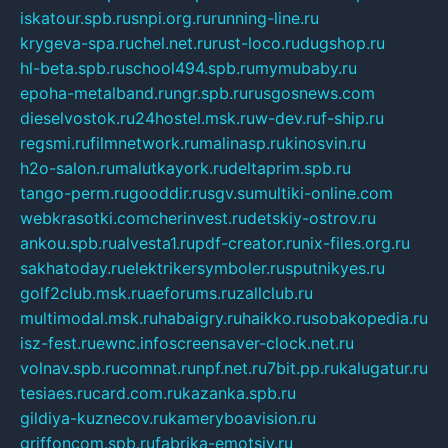
iskatour.spb.ru
snpi.org.ru
running-line.ru
krygeva-spa.ru
chel.net.ru
rust-loco.ru
dugshop.ru
hl-beta.spb.ru
school494.spb.ru
mymubaby.ru
epoha-metalband.ru
ngr.spb.ru
rusgosnews.com
dieselvostok.ru
24hostel.msk.ru
w-dev.ru
f-ship.ru
regsmi.ru
filmnetwork.ru
malinasp.ru
kinosvin.ru
h2o-salon.ru
malutkayork.ru
deltaprim.spb.ru
tango-perm.ru
gooddir.ru
sgv.su
multiki-online.com
webkrasotki.com
cherinvest.ru
detskiy-ostrov.ru
ankou.spb.ru
alvesta1.ru
pdf-creator.ru
nix-files.org.ru
sakhatoday.ru
elektrikersymboler.ru
sputnikyes.ru
golf2club.msk.ru
aeforums.ru
zallclub.ru
multimodal.msk.ru
habaigry.ru
haikko.ru
sobakopedia.ru
isz-fest.ru
ewnc.info
screensaver-clock.net.ru
volnav.spb.ru
comnat.ru
npf.net.ru
7bit.pp.ru
kalugatur.ru
tesiaes.ru
card.com.ru
kazanka.spb.ru
gildiya-kuznecov.ru
kameryboavision.ru
griffoncom.spb.ru
fabrika-emotsiy.ru