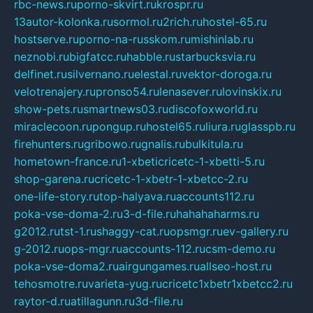
rbc-news.ru
porno-skvirt.ru
krospr.ru
13autor-kolonka.ru
sormol.ru
2rich.ru
hostel-65.ru
hostserve.ru
porno-na-russkom.ru
mishinlab.ru
neznobi.ru
bigfatcc.ru
habble.ru
starbucksvia.ru
delfinet.ru
silvernano.ru
elestal.ru
vektor-doroga.ru
velotrenajery.ru
pronso54.ru
lenasever.ru
lovinskix.ru
show-pets.ru
smartnews03.ru
discofoxworld.ru
miraclecoon.ru
pongup.ru
hostel65.ru
liura.ru
glasspb.ru
firehunters.ru
gribowo.ru
gnalis.ru
bulkitula.ru
hometown-france.ru
1-xbeticricetc-1-xbetti-5.ru
shop-garena.ru
cricetc-1-xbetr-1-xbetcc-2.ru
one-life-story.ru
top-halyava.ru
accounts112.ru
poka-vse-doma-2.ru
3-d-file.ru
hahahaharms.ru
g2012.ru
tst-1.ru
shaggy-cat.ru
opsmgr.ru
ev-gallery.ru
g-2012.ru
ops-mgr.ru
accounts-112.ru
csm-demo.ru
poka-vse-doma2.ru
airgungames.ru
allseo-host.ru
tehosmotre.ru
varieta-yug.ru
cricetc1xbetr1xbetcc2.ru
raytor-d.ru
atillagunn.ru
3d-file.ru