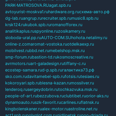
PARK-MATROSOVA.RU
agat.spb.ru
avtoyurist-moskva1.ru
hardware.org.ru
схема-авто.рф
dg-lab.ru
angrup.ru
recruiter.spb.ru
music8.spb.ru
krsk124.ru
kubok.spb.ru
romanofforex.ru
analitikaplus.ru
spyonline.ru
zosikamery.ru
sloboda-ural.pp.ru
AUTO-COM.SU
hohota.net
alimy.ru
online-z.com
aromat-vostoka.ru
otdelkaexp.ru
mobilvest.ru
bbd.net.ru
mebelshop.msk.ru
smp-forum.ru
bastion-td.ru
kosmoscreative.ru
avrmotors.ru
art-galadesign.ru
tiffany-c.ru
ecostep-samara.ru
d-p.spb.ru
галактика73.рф
sko.com.ru
davitamebel-spb.ru
fotsis.ru
tesiaes.ru
kokoroyari.spb.ru
blesna-kazan.ru
mossilver.ru
lenderoq.ru
sergeydobrin.ru
tochkazvuka.msk.ru
people-of-art.ru
bezzubova.ru
clubtibet.ru
orior-aks.ru
dynamoauto.ru
szk-favorit.ru
carlines.ru
flatnsk.ru
kingbolenskaner.ru
alex-motor.ru
astroline.net.ru
act1.spb.ru
polyglot.com.ru
gidlipetsk.ru
ooo-driada.ru