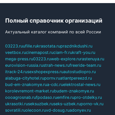
Полный справочник организаций
Актуальный каталог компаний по всей России
03223.ru
ufille.ru
krasotata.ru
prazdnikdushi.ru
veetbox.ru
cinemapost.ru
ciam-fr.ru
kraft-you.ru
mega-press.ru
03223.ru
web-explore.ru
rastenuya.ru
eurovision-russia.ru
strah-news.ru
freeride-team.ru
itrack-24.ru
sexshopexpress.ru
autostudiopro.ru
alabuga-cityhotel.ru
pornv.ru
atlantpereezd.ru
bud-em-znakomye.ru
a-cdc.ru
elektrostal-news.ru
korolevremont-market.ru
budem-znakomye.ru
oooagrosnab.ru
fpodaso.ru
emfire.ru
pro-otdelky.ru
ukrasotki.ru
seksuzbek.ru
seks-uzbek.ru
porno-vk.ru
sovratili.ru
olecoon.ru
vd-dosug.ru
adonyev.ru