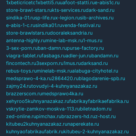
1xbeticricetc1xbetti5.ru
uafoot-statti.ru
e-abis1c.ru
store-brawl-stars.ru
kts-services.ru
dark-sand.ru
sindika-01.ru
sp-life.ru
x-legion.ru
sib-archives.ru
e-abis-1-c.ru
sindika01.ru
venda-festival.ru
store-brawlstars.ru
dooraleksandria.ru
antenna-highly.ru
mine-lab-msk.ru
1-mus.ru
3-sex-porn.ru
ban-damn.ru
purse-factory.ru
viagra-tablet.ru
fasbags.ru
adler-jun.ru
bandamn.ru
fincontech.ru
3sexporn.ru
1mus.ru
darksand.ru
rebus-toys.ru
minelab-msk.ru
alabuga-cityhotel.ru
medsprawo-4-ka.ru
2864420.ru
blagodarenie-spb.ru
zajmy24.ru
tovudyi-4-kuhnyanazakaz.ru
brazzerscom.ru
medsprawo4ka.ru
xehyroo5kuhnyanazakaz.ru
fabrikayfabrikaefabrika.ru
vskrytie-zamkov-moskva-113.ru
biletnadom.ru
zed-online.ru
pimchax.ru
brazzers-hd.ru
z-host.ru
kitubeu2kuhnyanazakaz.ru
naperekate.ru
kuhnyaofabrikaufabrik.ru
kitubeu-2-kuhnyanazakaz.ru