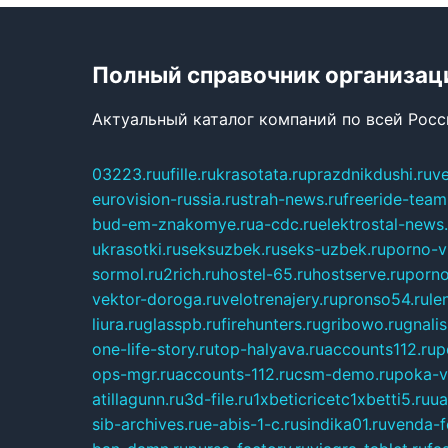
Полный справочник организац
Актуальный каталог компаний по всей Рос
03223.ru
ufille.ru
krasotata.ru
prazdnikdushi.ru
v
eurovision-russia.ru
strah-news.ru
freeride-team
bud-em-znakomye.ru
a-cdc.ru
elektrostal-news.
ukrasotki.ru
seksuzbek.ru
seks-uzbek.ru
porno-v
sormol.ru
2rich.ru
hostel-65.ru
hostserve.ru
porno
vektor-doroga.ru
velotrenajery.ru
pronso54.ru
le
liura.ru
glasspb.ru
firehunters.ru
gribowo.ru
gnalis
one-life-story.ru
top-halyava.ru
accounts112.ru
p
ops-mgr.ru
accounts-112.ru
csm-demo.ru
poka-v
atillagunn.ru
3d-file.ru
1xbeticricetc1xbetti5.ru
ua
sib-archives.ru
e-abis-1-c.ru
sindika01.ru
venda-fe