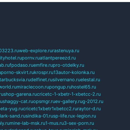
03223.ru
web-explore.ru
rastenuya.ru
tyhotel.ru
pornv.ru
atlantpereezd.ru
b.ru
fpodaso.ru
emfire.ru
pro-otdelky.ru
u
porno-skvirt.ru
krospr.ru
13autor-kolonka.ru
tarbucksvia.ru
delfinet.ru
silvernano.ru
elestal.ru
world.ru
miraclecoon.ru
pongup.ru
hostel65.ru
ru
shop-garena.ru
cricetc-1-xbetr-1-xbetcc-2.ru
ru
shaggy-cat.ru
opsmgr.ru
ev-gallery.ru
g-2012.ru
ieta-yug.ru
cricetc1xbetr1xbetcc2.ru
raytor-d.ru
dark-sand.ru
sindika-01.ru
sp-life.ru
x-legion.ru
ly.ru
mine-lab-msk.ru
1-mus.ru
3-sex-porn.ru