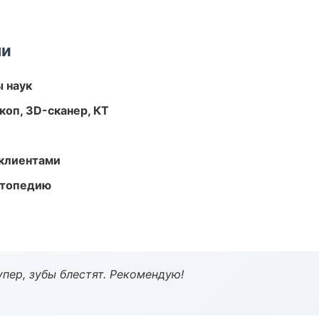
ми
ы наук
оп, 3D-сканер, КТ
 клиентами
ортопедию
пер, зубы блестят. Рекомендую!