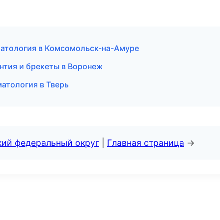
матология в Комсомольск-на-Амуре
нтия и брекеты в Воронеж
матология в Тверь
кий федеральный округ
|
Главная страница
→