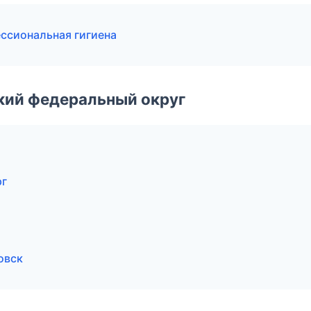
ссиональная гигиена
ский федеральный округ
рг
овск