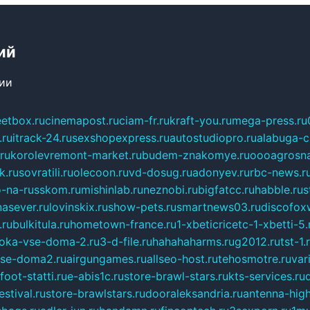
ий
сии
eetbox.ru
cinemapost.ru
ciam-fr.ru
kraft-you.ru
mega-press.ru
.ru
itrack-24.ru
sexshopexpress.ru
autostudiopro.ru
alabuga-ci
ru
korolevremont-market.ru
budem-znakomye.ru
oooagrosna
k.ru
sovratili.ru
olecoon.ru
vd-dosug.ru
adonyev.ru
rbc-news.r
-na-russkom.ru
mishinlab.ru
neznobi.ru
bigfatcc.ru
habble.ru
s
nasever.ru
lovinskix.ru
show-pets.ru
smartnews03.ru
discofox
.ru
bulkitula.ru
hometown-france.ru
1-xbeticricetc-1-xbetti-5.
oka-vse-doma-2.ru
3-d-file.ru
hahahaharms.ru
g2012.ru
tst-1.
se-doma2.ru
airgungames.ru
allseo-host.ru
tehosmotre.ru
var
foot-statti.ru
e-abis1c.ru
store-brawl-stars.ru
kts-services.ru
stival.ru
store-brawlstars.ru
dooraleksandria.ru
antenna-high